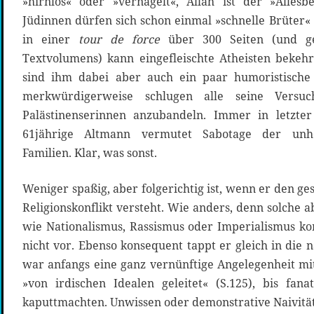
»hirnlos« oder »vernagelt«, Allah ist der »Alles
Jüdinnen dürfen sich schon einmal »schnelle Brüter« 
in einer
tour de force
über 300 Seiten (und ge
Textvolumens) kann eingefleischte Atheisten beke
sind ihm dabei aber auch ein paar humoristische
merkwürdigerweise schlugen alle seine Versuc
Palästinenserinnen anzubandeln. Immer in letzte
61jährige Altmann vermutet Sabotage der unheil
Familien. Klar, was sonst.
Weniger spaßig, aber folgerichtig ist, wenn er den ge
Religionskonflikt versteht. Wie anders, denn solche a
wie Nationalismus, Rassismus oder Imperialismus 
nicht vor. Ebenso konsequent tappt er gleich in die n
war anfangs eine ganz vernünftige Angelegenheit mit
»von irdischen Idealen geleitet« (S.125), bis fanat
kaputtmachten. Unwissen oder demonstrative Naivitä