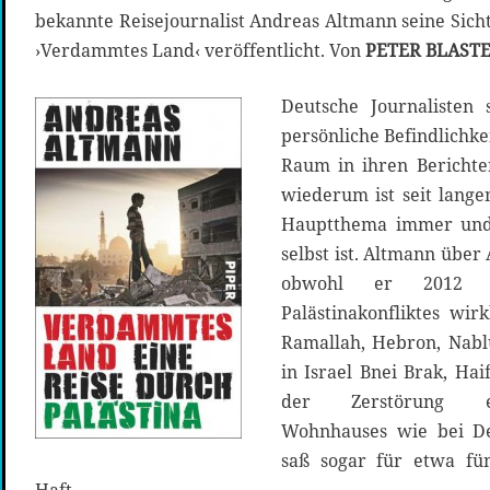
bekannte Reisejournalist Andreas Altmann seine Sich
›Verdammtes Land‹ veröffentlicht. Von
PETER BLAST
Deutsche Journalisten
persönliche Befindlichk
Raum in ihren Bericht
wiederum ist seit lange
Hauptthema immer und 
selbst ist. Altmann über 
obwohl er 2012 d
Palästinakonfliktes wir
Ramallah, Hebron, Nablu
in Israel Bnei Brak, Ha
der Zerstörung ein
Wohnhauses wie bei De
saß sogar für etwa fün