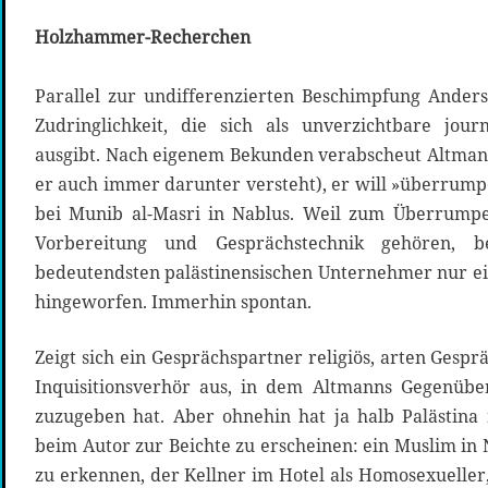
Holzhammer-Recherchen
Parallel zur undifferenzierten Beschimpfung Ander
Zudringlichkeit, die sich als unverzichtbare jour
ausgibt. Nach eigenem Bekunden verabscheut Altmann 
er auch immer darunter versteht), er will »überrumpel
bei Munib al-Masri in Nablus. Weil zum Überrumpe
Vorbereitung und Gesprächstechnik gehören,
bedeutendsten palästinensischen Unternehmer nur ei
hingeworfen. Immerhin spontan.
Zeigt sich ein Gesprächspartner religiös, arten Gespr
Inquisitionsverhör aus, in dem Altmanns Gegenüber
zuzugeben hat. Aber ohnehin hat ja halb Palästina n
beim Autor zur Beichte zu erscheinen: ein Muslim in N
zu erkennen, der Kellner im Hotel als Homosexueller