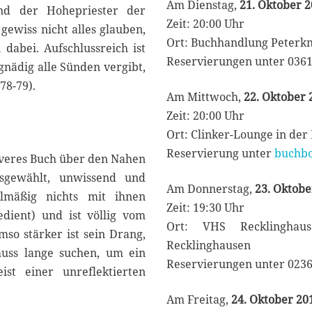
Am Dienstag,
21. Oktober 2
und der Hohepriester der
Zeit: 20:00 Uhr
gewiss nicht alles glauben,
Ort: Buchhandlung Peterkne
dabei. Aufschlussreich ist
Reservierungen unter 0361
gnädig alle Sünden vergibt,
78-79).
Am Mittwoch,
22. Oktober 
Zeit: 20:00 Uhr
Ort: Clinker-Lounge in der
Reservierung unter
buchbo
iveres Buch über den Nahen
usgewählt, unwissend und
Am Donnerstag,
23. Oktobe
elmäßig nichts mit ihnen
Zeit: 19:30 Uhr
dient) und ist völlig vom
Ort: VHS Recklinghaus
so stärker ist sein Drang,
Recklinghausen
uss lange suchen, um ein
Reservierungen unter 0236
st einer unreflektierten
Am Freitag,
24. Oktober 20