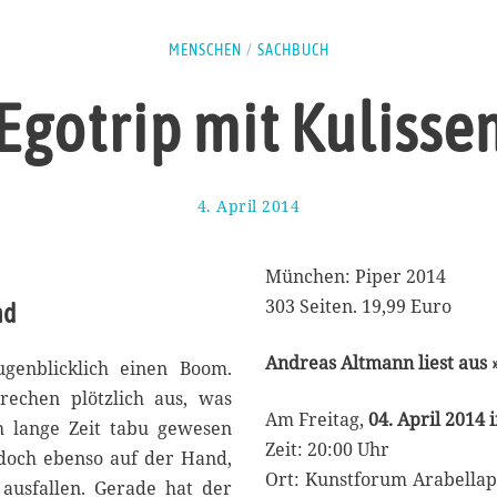
MENSCHEN
/
SACHBUCH
Egotrip mit Kulisse
4. April 2014
6
.
A
p
München: Piper 2014
r
303 Seiten. 19,99 Euro
nd
i
l
Andreas Altmann liest au
2
ugenblicklich einen Boom.
0
rechen plötzlich aus, was
1
Am Freitag,
04. April 2014
h lange Zeit tabu gewesen
4
Zeit: 20:00 Uhr
 doch ebenso auf der Hand,
Ort: Kunstforum Arabellap
 ausfallen. Gerade hat der