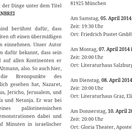
81925 München
t der Dinge unter dem Titel
ENBREI
Am Samstag,
05. April 2014
Zeit: 19:30 Uhr
 sind berühmt dafür, dass
Ort: Friedrich Pustet GmbH
eiten oft einen übermäßigen
en einnehmen. Unser Autor
Am Montag,
07. April 2014
m dafür bekannt, dass sein
Zeit: 20:00 Uhr
auf allen Kontinenten er
Ort: Literaturhaus Salzbur
Altmann, also. So auch hier,
ie Brennpunkte des
Am Dienstag,
08. April 2014
klich gesehen hat, Nazaret,
Zeit: 20:00 Uhr
s, Jericho, Jerusalem, und
Ort: Literaturhaus Graz, El
ifa und Netanja. Er war bei
es palästinensischen
Am Donnerstag,
10. April 2
monstrationen dabei und
Zeit: 20:00 Uhr
f Minuten in israelischer
Ort: Gloria Theater, Aposte