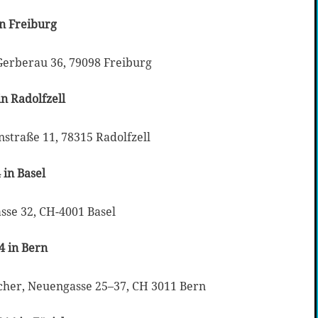
in Freiburg
 Gerberau 36, 79098 Freiburg
in Radolfzell
nstraße 11, 78315 Radolfzell
 in Basel
asse 32, CH-4001 Basel
4 in Bern
cher, Neuengasse 25–37, CH 3011 Bern