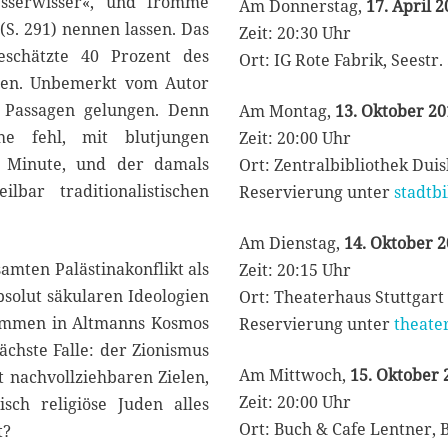
besserwisser«, und fromme
Am Donnerstag,
17. April 2
(S. 291) nennen lassen. Das
Zeit: 20:30 Uhr
schätzte 40 Prozent des
Ort: IG Rote Fabrik, Seestr
hren. Unbemerkt vom Autor
 Passagen gelungen. Denn
Am Montag,
13. Oktober 20
he fehl, mit blutjungen
Zeit: 20:00 Uhr
r Minute, und der damals
Ort: Zentralbibliothek Duis
bar traditionalistischen
Reservierung unter
stadtb
Am Dienstag,
14. Oktober 2
samten Palästinakonflikt als
Zeit: 20:15 Uhr
bsolut säkularen Ideologien
Ort: Theaterhaus Stuttgart 
kommen in Altmanns Kosmos
Reservierung unter
theate
ächste Falle: der Zionismus
Am Mittwoch,
15. Oktober
 nachvollziehbaren Zielen,
Zeit: 20:00 Uhr
isch religiöse Juden alles
Ort: Buch & Cafe Lentner,
t?