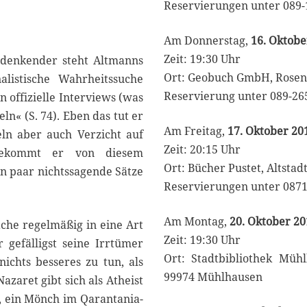
Reservierungen unter 089
Am Donnerstag,
16. Oktob
Zeit: 19:30 Uhr
sdenkender steht Altmanns
Ort: Geobuch GmbH, Rosen
nalistische Wahrheitssuche
Reservierung unter 089-26
offizielle Interviews (was
n« (S. 74). Eben das tut er
Am Freitag,
17. Oktober 20
ln aber auch Verzicht auf
Zeit: 20:15 Uhr
 bekommt er von diesem
Ort: Bücher Pustet, Altstad
n paar nichtssagende Sätze
Reservierungen unter 0871
Am Montag,
20. Oktober 2
äche regelmäßig in eine Art
Zeit: 19:30 Uhr
 gefälligst seine Irrtümer
Ort: Stadtbibliothek Mühl
ichts besseres zu tun, als
99974 Mühlhausen
azaret gibt sich als Atheist
, ein Mönch im Qarantania-