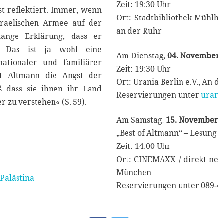
Zeit: 19:30 Uhr
st reflektiert. Immer, wenn
Ort: Stadtbibliothek Mühl
sraelischen Armee auf der
an der Ruhr
lange Erklärung, dass er
. Das ist ja wohl eine
Am Dienstag,
04. November
nationaler und familiärer
Zeit: 19:30 Uhr
ht Altmann die Angst der
Ort: Urania Berlin e.V., An 
oß dass sie ihnen ihr Land
Reservierungen unter
uran
zu verstehen« (S. 59).
Am Samstag,
15. November
„Best of Altmann“ – Lesung
Zeit: 14:00 Uhr
Ort: CINEMAXX / direkt neb
München
Palästina
Reservierungen unter 089-