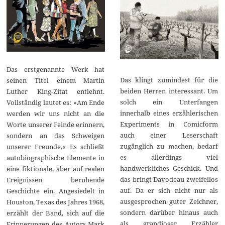
Das erstgenannte Werk hat
Das klingt zumindest für die
seinen Titel einem Martin
beiden Herren interessant. Um
Luther King-Zitat entlehnt.
solch ein Unterfangen
Vollständig lautet es: »Am Ende
innerhalb eines erzählerischen
werden wir uns nicht an die
Experiments in Comicform
Worte unserer Feinde erinnern,
auch einer Leserschaft
sondern an das Schweigen
zugänglich zu machen, bedarf
unserer Freunde.« Es schließt
es allerdings viel
autobiographische Elemente in
handwerkliches Geschick. Und
eine fiktionale, aber auf realen
das bringt Davodeau zweifellos
Ereignissen beruhende
auf. Da er sich nicht nur als
Geschichte ein. Angesiedelt in
ausgesprochen guter Zeichner,
Houston, Texas des Jahres 1968,
sondern darüber hinaus auch
erzählt der Band, sich auf die
als grandioser Erzähler
Erinnerungen des Autors Mark