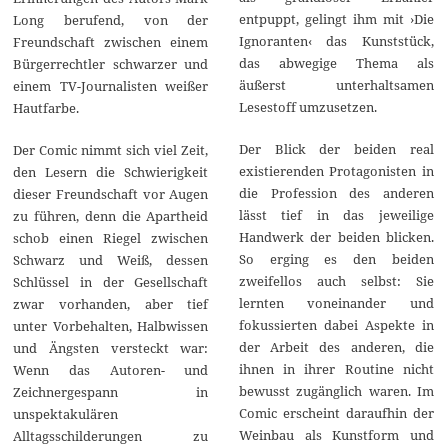
entpuppt, gelingt ihm mit ›Die
Long berufend, von der
Ignoranten‹ das Kunststück,
Freundschaft zwischen einem
das abwegige Thema als
Bürgerrechtler schwarzer und
äußerst unterhaltsamen
einem TV-Journalisten weißer
Lesestoff umzusetzen.
Hautfarbe.
Der Blick der beiden real
Der Comic nimmt sich viel Zeit,
existierenden Protagonisten in
den Lesern die Schwierigkeit
die Profession des anderen
dieser Freundschaft vor Augen
lässt tief in das jeweilige
zu führen, denn die Apartheid
Handwerk der beiden blicken.
schob einen Riegel zwischen
So erging es den beiden
Schwarz und Weiß, dessen
zweifellos auch selbst: Sie
Schlüssel in der Gesellschaft
lernten voneinander und
zwar vorhanden, aber tief
fokussierten dabei Aspekte in
unter Vorbehalten, Halbwissen
der Arbeit des anderen, die
und Ängsten versteckt war:
ihnen in ihrer Routine nicht
Wenn das Autoren- und
bewusst zugänglich waren. Im
Zeichnergespann in
Comic erscheint daraufhin der
unspektakulären
Weinbau als Kunstform und
Alltagsschilderungen zu