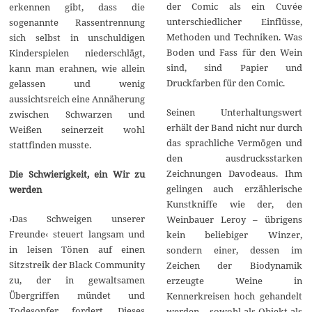
der Comic als ein Cuvée
erkennen gibt, dass die
unterschiedlicher Einflüsse,
sogenannte Rassentrennung
Methoden und Techniken. Was
sich selbst in unschuldigen
Boden und Fass für den Wein
Kinderspielen niederschlägt,
sind, sind Papier und
kann man erahnen, wie allein
Druckfarben für den Comic.
gelassen und wenig
aussichtsreich eine Annäherung
Seinen Unterhaltungswert
zwischen Schwarzen und
erhält der Band nicht nur durch
Weißen seinerzeit wohl
das sprachliche Vermögen und
stattfinden musste.
den ausdrucksstarken
Zeichnungen Davodeaus. Ihm
Die Schwierigkeit, ein Wir zu
gelingen auch erzählerische
werden
Kunstkniffe wie der, den
›Das Schweigen unserer
Weinbauer Leroy – übrigens
Freunde‹ steuert langsam und
kein beliebiger Winzer,
in leisen Tönen auf einen
sondern einer, dessen im
Sitzstreik der Black Community
Zeichen der Biodynamik
zu, der in gewaltsamen
erzeugte Weine in
Übergriffen mündet und
Kennerkreisen hoch gehandelt
Todesopfer fordert. Dieses
werden – sowohl als Objekt als