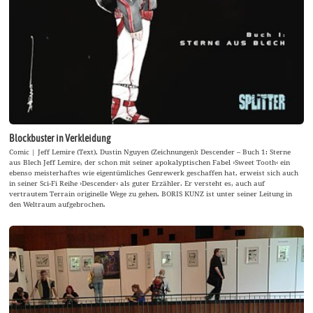
Blockbuster in Verkleidung
Comic | Jeff Lemire (Text), Dustin Nguyen (Zeichnungen): Descender – Buch 1: Sterne
aus Blech Jeff Lemire, der schon mit seiner apokalyptischen Fabel ›Sweet Tooth‹ ein
ebenso meisterhaftes wie eigentümliches Genrewerk geschaffen hat, erweist sich auch
in seiner Sci-Fi Reihe ›Descender‹ als guter Erzähler. Er versteht es, auch auf
vertrautem Terrain originelle Wege zu gehen. BORIS KUNZ ist unter seiner Leitung in
den Weltraum aufgebrochen.