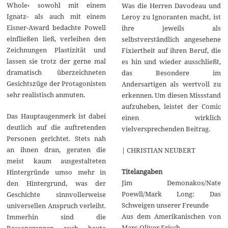
Whole‹ sowohl mit einem
Was die Herren Davodeau und
Ignatz- als auch mit einem
Leroy zu Ignoranten macht, ist
Eisner-Award bedachte Powell
ihre jeweils als
einfließen ließ, verleihen den
selbstverständlich angesehene
Zeichnungen Plastizität und
Fixiertheit auf ihren Beruf, die
lassen sie trotz der gerne mal
es hin und wieder ausschließt,
dramatisch überzeichneten
das Besondere im
Gesichtszüge der Protagonisten
Andersartigen als wertvoll zu
sehr realistisch anmuten.
erkennen. Um diesen Missstand
aufzuheben, leistet der Comic
Das Hauptaugenmerk ist dabei
einen wirklich
deutlich auf die auftretenden
vielversprechenden Beitrag.
Personen gerichtet. Stets nah
an ihnen dran, geraten die
| CHRISTIAN NEUBERT
meist kaum ausgestalteten
Titelangaben
Hintergründe umso mehr in
Jim Demonakos/Nate
den Hintergrund, was der
Poewll/Mark Long: Das
Geschichte sinnvollerweise
Schweigen unserer Freunde
universellen Anspruch verleiht.
Aus dem Amerikanischen von
Immerhin sind die
Marc-Oliver Frisch
Rassengrenzen auch heute