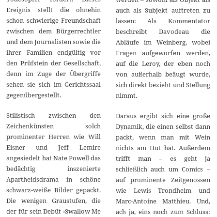
Ereignis stellt die ohnehin
auch als Subjekt auftreten zu
schon schwierige Freundschaft
lassen: Als Kommentator
zwischen dem Bürgerrechtler
beschreibt Davodeau die
und dem Journalisten sowie die
Abläufe im Weinberg, wobei
ihrer Familien endgültig vor
Fragen aufgeworfen werden,
den Prüfstein der Gesellschaft,
auf die Leroy, der eben noch
denn im Zuge der Übergriffe
von außerhalb beäugt wurde,
sehen sie sich im Gerichtssaal
sich direkt bezieht und Stellung
gegenübergestellt.
nimmt.
Stilistisch zwischen den
Daraus ergibt sich eine große
Zeichenkünsten solch
Dynamik, die einen selbst dann
prominenter Herren wie Will
packt, wenn man mit Wein
Eisner und Jeff Lemire
nichts am Hut hat. Außerdem
angesiedelt hat Nate Powell das
trifft man – es geht ja
bedächtig inszenierte
schließlich auch um Comics –
Apartheidsdrama in schöne
auf prominente Zeitgenossen
schwarz-weiße Bilder gepackt.
wie Lewis Trondheim und
Die wenigen Graustufen, die
Marc-Antoine Matthieu. Und,
der für sein Debüt ›Swallow Me
ach ja, eins noch zum Schluss: