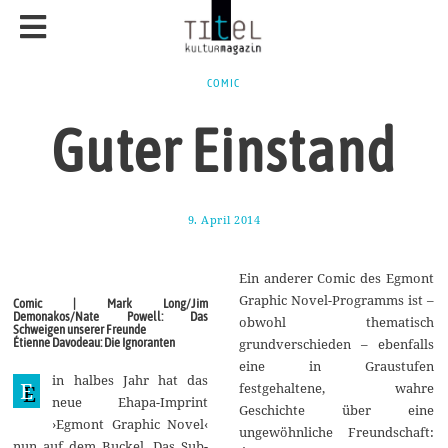
COMIC
Guter Einstand
9. April 2014
1
3
.
A
Ein anderer Comic des Egmont
p
r
Graphic Novel-Programms ist –
Comic | Mark Long/Jim
i
Demonakos/Nate Powell: Das
obwohl thematisch
l
Schweigen unserer Freunde
2
Étienne Davodeau: Die Ignoranten
grundverschieden – ebenfalls
0
eine in Graustufen
1
in halbes Jahr hat das
E
4
festgehaltene, wahre
neue Ehapa-Imprint
Geschichte über eine
›Egmont Graphic Novel‹
ungewöhnliche Freundschaft:
nun auf dem Buckel. Das Sub-