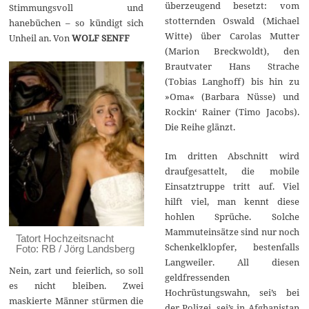
überzeugend besetzt: vom
Stimmungsvoll und
stotternden Oswald (Michael
hanebüchen – so kündigt sich
Witte) über Carolas Mutter
Unheil an. Von
WOLF SENFF
(Marion Breckwoldt), den
Brautvater Hans Strache
(Tobias Langhoff) bis hin zu
»Oma« (Barbara Nüsse) und
Rockin‘ Rainer (Timo Jacobs).
Die Reihe glänzt.
Im dritten Abschnitt wird
draufgesattelt, die mobile
Einsatztruppe tritt auf. Viel
hilft viel, man kennt diese
hohlen Sprüche. Solche
Mammuteinsätze sind nur noch
Tatort Hochzeitsnacht
Schenkelklopfer, bestenfalls
Foto: RB / Jörg Landsberg
Langweiler. All diesen
Nein, zart und feierlich, so soll
geldfressenden
es nicht bleiben. Zwei
Hochrüstungswahn, sei’s bei
maskierte Männer stürmen die
der Polizei, sei’s in Afghanistan