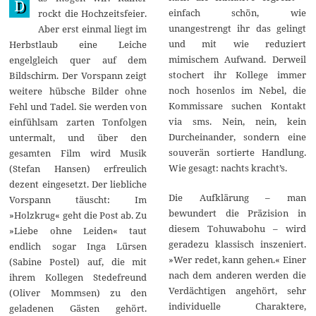
D
einfach schön, wie
rockt die Hochzeitsfeier.
unangestrengt ihr das gelingt
Aber erst einmal liegt im
und mit wie reduziert
Herbstlaub eine Leiche
mimischem Aufwand. Derweil
engelgleich quer auf dem
stochert ihr Kollege immer
Bildschirm. Der Vorspann zeigt
noch hosenlos im Nebel, die
weitere hübsche Bilder ohne
Kommissare suchen Kontakt
Fehl und Tadel. Sie werden von
via sms. Nein, nein, kein
einfühlsam zarten Tonfolgen
Durcheinander, sondern eine
untermalt, und über den
souverän sortierte Handlung.
gesamten Film wird Musik
Wie gesagt: nachts kracht’s.
(Stefan Hansen) erfreulich
dezent eingesetzt. Der liebliche
Die Aufklärung – man
Vorspann täuscht: Im
bewundert die Präzision in
»Holzkrug« geht die Post ab. Zu
diesem Tohuwabohu – wird
»Liebe ohne Leiden« taut
geradezu klassisch inszeniert.
endlich sogar Inga Lürsen
»Wer redet, kann gehen.« Einer
(Sabine Postel) auf, die mit
nach dem anderen werden die
ihrem Kollegen Stedefreund
Verdächtigen angehört, sehr
(Oliver Mommsen) zu den
individuelle Charaktere,
geladenen Gästen gehört.