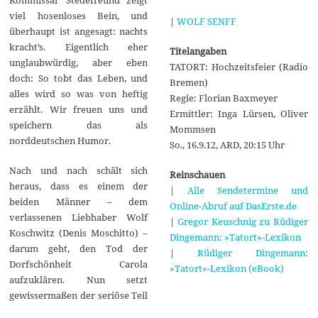
viel hosenloses Bein, und
|
WOLF SENFF
überhaupt ist angesagt: nachts
kracht’s. Eigentlich eher
Titelangaben
unglaubwürdig, aber eben
TATORT: Hochzeitsfeier (Radio
doch: So tobt das Leben, und
Bremen)
alles wird so was von heftig
Regie: Florian Baxmeyer
erzählt. Wir freuen uns und
Ermittler: Inga Lürsen, Oliver
speichern das als
Mommsen
norddeutschen Humor.
So., 16.9.12, ARD, 20:15 Uhr
Nach und nach schält sich
Reinschauen
heraus, dass es einem der
|
Alle Sendetermine und
beiden Männer – dem
Online-Abruf auf DasErste.de
verlassenen Liebhaber Wolf
|
Gregor Keuschnig zu Rüdiger
Koschwitz (Denis Moschitto) –
Dingemann: »Tatort«-Lexikon
darum geht, den Tod der
|
Rüdiger Dingemann:
Dorfschönheit Carola
»Tatort«-Lexikon (eBook)
aufzuklären. Nun setzt
gewissermaßen der seriöse Teil