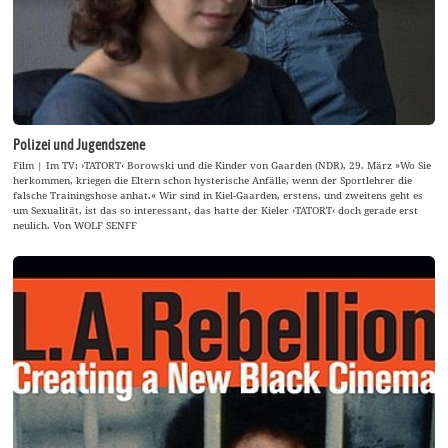
Polizei und Jugendszene
Film | Im TV: ›TATORT‹ Borowski und die Kinder von Gaarden (NDR), 29. März »Wo Sie
herkommen, kriegen die Eltern schon hysterische Anfälle, wenn der Sportlehrer die
falsche Trainingshose anhat.« Wir sind in Kiel-Gaarden, erstens, und zweitens geht es
um Sexualität, ist das so interessant, das hatte der Kieler ›TATORT‹ doch gerade erst
neulich. Von WOLF SENFF