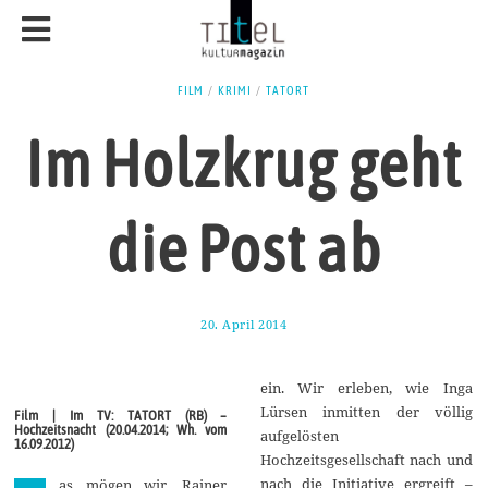
FILM
/
KRIMI
/
TATORT
Im Holzkrug geht
die Post ab
20. April 2014
9
.
M
a
ein. Wir erleben, wie Inga
i
2
Lürsen inmitten der völlig
Film | Im TV: TATORT (RB) –
0
Hochzeitsnacht (20.04.2014; Wh. vom
aufgelösten
1
16.09.2012)
4
Hochzeitsgesellschaft nach und
nach die Initiative ergreift –
as mögen wir. Rainer