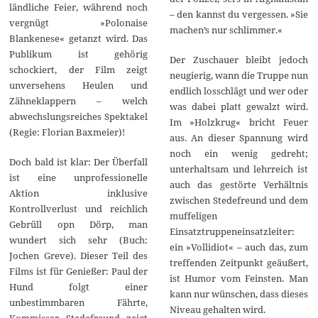
ländliche Feier, während noch
– den kannst du vergessen. »Sie
vergnügt »Polonaise
machen’s nur schlimmer.«
Blankenese« getanzt wird. Das
Publikum ist gehörig
Der Zuschauer bleibt jedoch
schockiert, der Film zeigt
neugierig, wann die Truppe nun
unversehens Heulen und
endlich losschlägt und wer oder
Zähneklappern – welch
was dabei platt gewalzt wird.
abwechslungsreiches Spektakel
Im »Holzkrug« bricht Feuer
(Regie: Florian Baxmeier)!
aus. An dieser Spannung wird
noch ein wenig gedreht;
Doch bald ist klar: Der Überfall
unterhaltsam und lehrreich ist
ist eine unprofessionelle
auch das gestörte Verhältnis
Aktion inklusive
zwischen Stedefreund und dem
Kontrollverlust und reichlich
muffeligen
Gebrüll opn Dörp, man
Einsatztruppeneinsatzleiter:
wundert sich sehr (Buch:
ein »Vollidiot« – auch das, zum
Jochen Greve). Dieser Teil des
treffenden Zeitpunkt geäußert,
Films ist für Genießer: Paul der
ist Humor vom Feinsten. Man
Hund folgt einer
kann nur wünschen, dass dieses
unbestimmbaren Fährte,
Niveau gehalten wird.
Kommissar Stedefreund zeigt