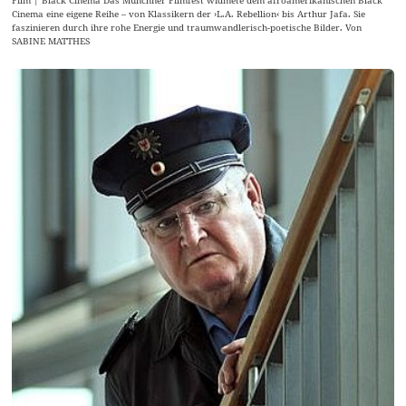
Film | Black Cinema Das Münchner Filmfest widmete dem afroamerikanischen Black
Cinema eine eigene Reihe – von Klassikern der ›L.A. Rebellion‹ bis Arthur Jafa. Sie
faszinieren durch ihre rohe Energie und traumwandlerisch-poetische Bilder. Von
SABINE MATTHES