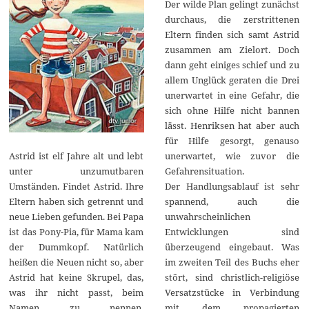
Der wilde Plan gelingt zunächst
durchaus, die zerstrittenen
Eltern finden sich samt Astrid
zusammen am Zielort. Doch
dann geht einiges schief und zu
allem Unglück geraten die Drei
unerwartet in eine Gefahr, die
sich ohne Hilfe nicht bannen
lässt. Henriksen hat aber auch
für Hilfe gesorgt, genauso
unerwartet, wie zuvor die
Astrid ist elf Jahre alt und lebt
Gefahrensituation.
unter unzumutbaren
Der Handlungsablauf ist sehr
Umständen. Findet Astrid. Ihre
spannend, auch die
Eltern haben sich getrennt und
unwahrscheinlichen
neue Lieben gefunden. Bei Papa
Entwicklungen sind
ist das Pony-Pia, für Mama kam
überzeugend eingebaut. Was
der Dummkopf. Natürlich
im zweiten Teil des Buchs eher
heißen die Neuen nicht so, aber
stört, sind christlich-religiöse
Astrid hat keine Skrupel, das,
Versatzstücke in Verbindung
was ihr nicht passt, beim
mit dem propagierten
Namen zu nennen.