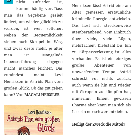
nicht zufrieden ist,
1
Henriksen lässt Astrid eine am
kommt häufig vor. Dass
7
Alter gemessen erstaunliche
man das Gegebene gezielt
kriminelle Energie entwickeln.
ändert, um wieder glücklich zu
Das liest sich streckenweise
werden, ist weit seltener.
atemberaubend. Vom Einbruch
Neben der Bequemlichkeit
über viele, viele Lügen,
stehen auch Skrupel im Weg,
mehrfachem Diebstahl bis hin
und zwar desto mehr, je älter
zu Körperverletzung ist alles
man ist. Mangelnde
vorhanden. Es ist ein einziges
Lebenserfahrung dagegen
großes Abenteuer von
macht manches leichter. Das
umwerfendem Tempo. Astrid
zumindest meint Levi
schreckt vor nichts zurück,
Henriksen in Astrids Plan vom
auch wenn sie hin und wieder
großen Glück. Ob das gut gehen
mit Skrupeln zu kämpfen hat,
kann? Von
MAGALI HEISSLER
immerhin. Einem gewissen
Charme aber kann man sich als
Leserin nur schwer entziehen.
Heiligt der Zweck die Mittel?