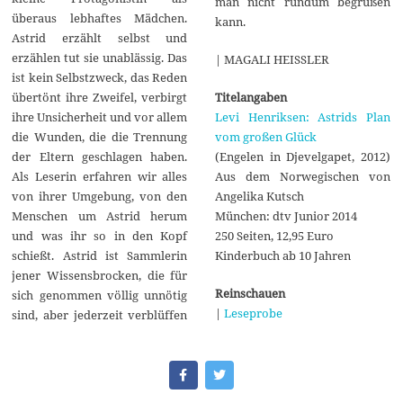
man nicht rundum begrüßen
überaus lebhaftes Mädchen.
kann.
Astrid erzählt selbst und
erzählen tut sie unablässig. Das
| MAGALI HEISSLER
ist kein Selbstzweck, das Reden
Titelangaben
übertönt ihre Zweifel, verbirgt
Levi Henriksen: Astrids Plan
ihre Unsicherheit und vor allem
vom großen Glück
die Wunden, die die Trennung
(Engelen in Djevelgapet, 2012)
der Eltern geschlagen haben.
Aus dem Norwegischen von
Als Leserin erfahren wir alles
Angelika Kutsch
von ihrer Umgebung, von den
München: dtv Junior 2014
Menschen um Astrid herum
250 Seiten, 12,95 Euro
und was ihr so in den Kopf
Kinderbuch ab 10 Jahren
schießt. Astrid ist Sammlerin
jener Wissensbrocken, die für
Reinschauen
sich genommen völlig unnötig
|
Leseprobe
sind, aber jederzeit verblüffen