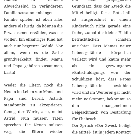
Grundsatz, dass der Zweck die
Abwechselnd in veränderten
Mittel heiligt. Diese Botschaft
Familienzusammenhängen
ist ausgerechnet in einem
Familie spielen ist eben alles
Kinderbuch nicht gerade eine
andere als lustig, da können die
frohe, zumal die kleine Heldin
Erwachsenen erzählen, was sie
beträchtlichen Schaden
wollen. Ein elfjähriges Kind hat
anrichtet. Dass Mamas neuer
auch nur begrenzt Geduld. Vor
Lebensgefährte körperlich
allem, wenn es die Sache
verletzt wird und kaum mehr
grundverkehrt findet. Mama
als ein gezwungenes
und Papa gehören zusammen,
»Entschuldigung« von der
basta!
Schuldigen hört, dass Papas
Weder die Eltern noch die
Lebensgefährtin bestohlen
Neuen im Leben von Mama und
wird und im Weiteren gar nicht
Papa sind bereit, Astrids
mehr vorkommt, bekommt so
Standpunkt zu akzeptieren.
den unangenehmen
Genug der Worte, also, meint
Beigeschmack von Bestrafung
Astrid. Nun müssen Taten
für Ehebruch.
sprechen. Die Neuen müssen
Der Spruch »Der Zweck heiligt
weg, die Eltern wieder
die Mittel« ist in jedem Kontext