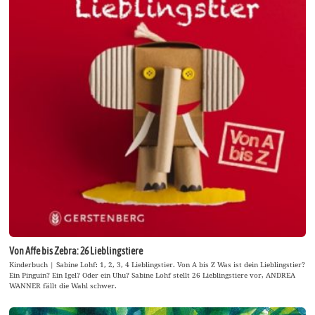
Von Affe bis Zebra: 26 Lieblingstiere
Kinderbuch | Sabine Lohf: 1, 2, 3, 4 Lieblingstier. Von A bis Z Was ist dein Lieblingstier?
Ein Pinguin? Ein Igel? Oder ein Uhu? Sabine Lohf stellt 26 Lieblingstiere vor, ANDREA
WANNER fällt die Wahl schwer.