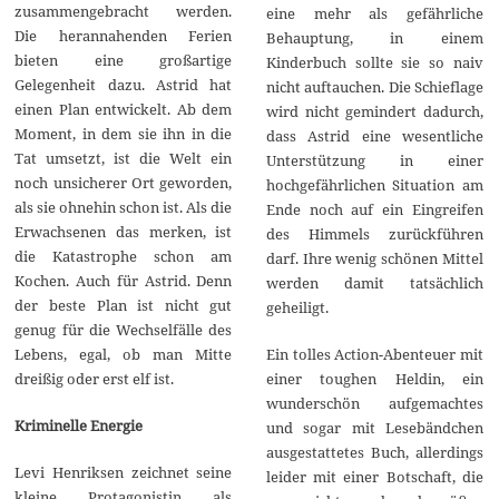
zusammengebracht werden.
eine mehr als gefährliche
Die herannahenden Ferien
Behauptung, in einem
bieten eine großartige
Kinderbuch sollte sie so naiv
Gelegenheit dazu. Astrid hat
nicht auftauchen. Die Schieflage
einen Plan entwickelt. Ab dem
wird nicht gemindert dadurch,
Moment, in dem sie ihn in die
dass Astrid eine wesentliche
Tat umsetzt, ist die Welt ein
Unterstützung in einer
noch unsicherer Ort geworden,
hochgefährlichen Situation am
als sie ohnehin schon ist. Als die
Ende noch auf ein Eingreifen
Erwachsenen das merken, ist
des Himmels zurückführen
die Katastrophe schon am
darf. Ihre wenig schönen Mittel
Kochen. Auch für Astrid. Denn
werden damit tatsächlich
der beste Plan ist nicht gut
geheiligt.
genug für die Wechselfälle des
Ein tolles Action-Abenteuer mit
Lebens, egal, ob man Mitte
einer toughen Heldin, ein
dreißig oder erst elf ist.
wunderschön aufgemachtes
Kriminelle Energie
und sogar mit Lesebändchen
ausgestattetes Buch, allerdings
Levi Henriksen zeichnet seine
leider mit einer Botschaft, die
kleine Protagonistin als