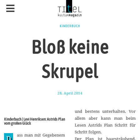
KINDERBUCH
Bloß keine
Skrupel
28. April 2014
1
7
.
A
und bestens unterhalten. Vor
u
g
allem aber kann man beim
Kinderbuch | Levi Henriksen: Astrids Plan
u
vom großen Glück
Lesen Astrids Plan Schritt für
s
t
Schritt folgen.
ass man mit Gegebenem
2
D
Der Plan ist haarsträubend.
0