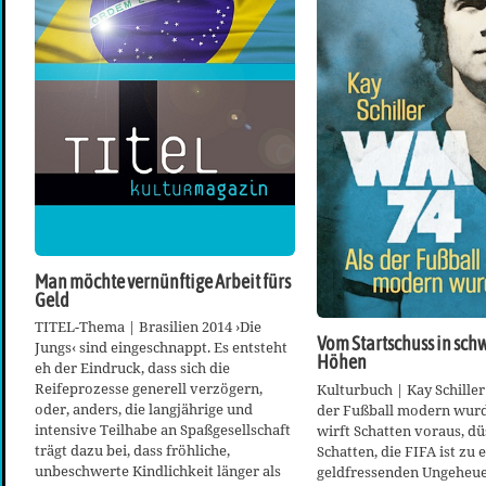
Man möchte vernünftige Arbeit fürs
Geld
TITEL-Thema | Brasilien 2014 ›Die
Vom Startschuss in sc
Jungs‹ sind eingeschnappt. Es entsteht
Höhen
eh der Eindruck, dass sich die
Reifeprozesse generell verzögern,
Kulturbuch | Kay Schiller
oder, anders, die langjährige und
der Fußball modern wurd
intensive Teilhabe an Spaßgesellschaft
wirft Schatten voraus, dü
trägt dazu bei, dass fröhliche,
Schatten, die FIFA ist zu
unbeschwerte Kindlichkeit länger als
geldfressenden Ungeheue