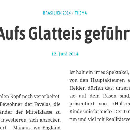
BRASILIEN 2014
/
THEMA
Aufs Glatteis geführ
12. Juni 2014
1
9
.
J
Ist halt ein irres Spektak
u
von den Hauptakteuren an
n
Helden dürfen das, unsere
i
2
sie auf dem Rasen sind
len Kopf noch verarbeitet.
0
präsentiert von: »Holst
e Bewohner der Favelas, die
1
Kindesmissbrauch? Der Irr
änder der Mittelklasse zu
4
tun und viel mit Realitätsve
u investieren, sich abzocken
lvert – Manaus, wo England