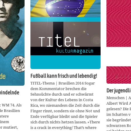
Fußball kann frisch und lebendig!
TITEL-Thema | Brasilien 2014 Sogar
dem Kommentator brechen die
Der jugendl
hwindelnde
Sehnsüchte durch und er schwärmt
Menschen | A
von der Kultur des Lebens in Costa
Albert Wird 
: WM 74. Als
Rica, wo niemandem die Zeit durch die
gelesen? Die 
e Brasilien
Finger rinnt, sondern sie ohne Not und
im Schatten v
stere
Ende verfügbar bleibt und die Spieler
sie begründet
 einem
sich durch nichts hetzen lassen. »There
schwarzen Ro
r mutiert,
is a crack in everything/ That’s where