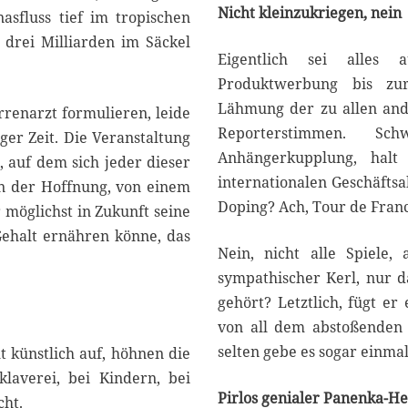
Nicht kleinzukriegen, nein
asfluss tief im tropischen
 drei Milliarden im Säckel
Eigentlich sei alles au
Produktwerbung bis zur 
Lähmung der zu allen and
renarzt formulieren, leide
Reporterstimmen. Sc
ger Zeit. Die Veranstaltung
Anhängerkupplung, halt 
t, auf dem sich jeder dieser
internationalen Geschäftsa
 in der Hoffnung, von einem
Doping? Ach, Tour de Franc
 möglichst in Zukunft seine
Gehalt ernähren könne, das
Nein, nicht alle Spiele, 
sympathischer Kerl, nur d
gehört? Letztlich, fügt er
von all dem abstoßenden 
selten gebe es sogar einma
t künstlich auf, höhnen die
laverei, bei Kindern, bei
Pirlos genialer Panenka-H
cht.