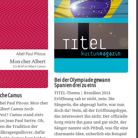
Bei der Olympiade gewann
Spanien drei zu eins
TITEL-Thema | Brasilien 2014
iche Camus
Eröffnung sah er nicht, nein. Die
bel Paul Pitous: Mon cher
Sängerin, die abgesagt hatte, war nun
Albert Camus noch
doch da? Nein, all der Eröffnungshype,
Pest? Camus stand stets
das interessiert ihn nicht. Der offizielle
on Jean Paul Sartre. Oh,
Song reizte ihn ganz und gar nicht, der
en die Tradition der
Sänger nannte sich Pitbull, was für eine
llkragenpullover, dafür
charmante Idee, sicherlich ein Beispiel