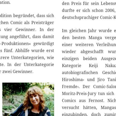
ation.
den Preis für sein Lebens
durfte er sich schon 2006,
dition begründet, dass sich
deutschsprachiger Comic-K
schen Comic als Preisträger
s vier Gewinner. In der
Im gleichen Jahr wurde e
dung angeführt, dass damit
den besten Manga verge
c-Produktionen« gewürdigt
einer weiteren Verleihu
s fünf. Abhilfe wurde erst
wieder abgeschafft wu
rere Unterkategorien, wie
einzigen beiden Ausgez
te. In der Unterkategorie
Kategorie Keiji Nak
r zwei Gewinner.
autobiografischen Gesch
Hiroshima‹ und Jiro Tani
Fremde‹. Der Comic-Sal
Moritz-Preis-Jury tun sic
Comics aus Fernost. Nich
versucht hätten, Mang
einzubinden, doch zumi