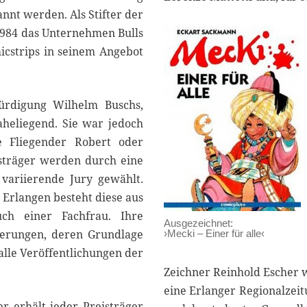
annt werden. Als Stifter der
 1984 das Unternehmen Bulls
icstrips in seinem Angebot
ürdigung Wilhelm Buschs,
heliegend. Sie war jedoch
e Fliegender Robert oder
sträger werden durch eine
variierende Jury gewählt.
 Erlangen besteht diese aus
ch einer Fachfrau. Ihre
Ausgezeichnet:
nierungen, deren Grundlage
›Mecki – Einer für alle‹
alle Veröffentlichungen der
Zeichner Reinhold Escher 
eine Erlanger Regionalzeit
 erhält jeder Preisträger