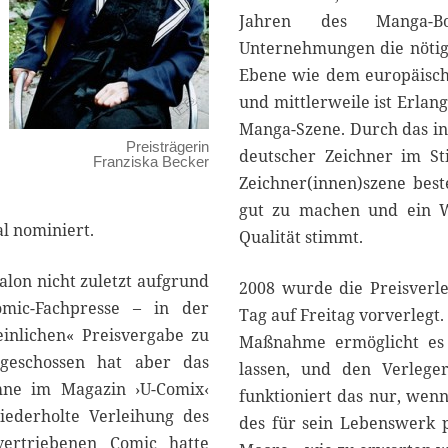
Jahren des Manga-B
Unternehmungen die nötige
Ebene wie dem europäisch
und mittlerweile ist Erlan
Manga-Szene. Durch das in
Preisträgerin
deutscher Zeichner im St
Franziska Becker
Zeichner(innen)szene best
gut zu machen und ein W
l nominiert.
Qualität stimmt.
alon nicht zuletzt aufgrund
2008 wurde die Preisver
omic-Fachpresse – in der
Tag auf Freitag vorverlegt.
einlichen« Preisvergabe zu
Maßnahme ermöglicht es d
bgeschossen hat aber das
lassen, und den Verlege
mne im Magazin ›U-Comix‹
funktioniert das nur, wenn
iederholte Verleihung des
des für sein Lebenswerk p
vertriebenen Comic hatte