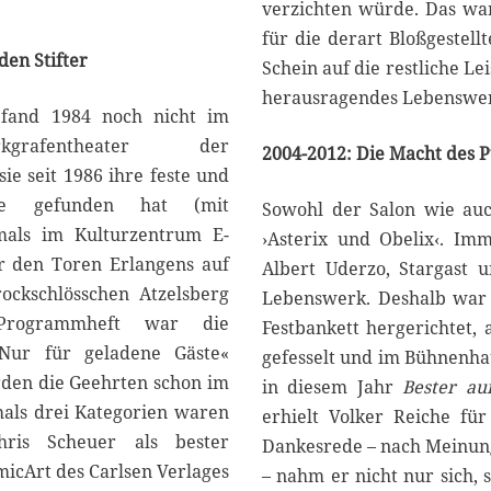
verzichten würde. Das war
für die derart Bloßgestell
den Stifter
Schein auf die restliche L
herausragendes Lebenswerk
 fand 1984 noch nicht im
grafentheater der
2004-2012:
Die Macht des
P
ie seit 1986 ihre feste und
te gefunden hat (mit
Sowohl der Salon wie auc
als im Kulturzentrum E-
›Asterix und Obelix‹. Im
r den Toren Erlangens auf
Albert Uderzo, Stargast 
ockschlösschen Atzelsberg
Lebenswerk. Deshalb war 
Programmheft war die
Festbankett hergerichtet, 
Nur für geladene Gäste«
gefesselt und im Bühnenhau
rden die Geehrten schon im
in diesem Jahr
Bester au
mals drei Kategorien waren
erhielt Volker Reiche fü
hris Scheuer als bester
Dankesrede – nach Meinung
micArt des Carlsen Verlages
– nahm er nicht nur sich, 