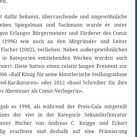
it.
ist dafür bekannt, überraschende und ungewöhnliche
Neben Spiegelman und Sackmann wurde er unter
gen Erlanger Bürgermeister und Förderer des Comic
 (1996) wie auch an den Mitgründer und Leiter
 Fischer (2002), verliehen. Neben außergewöhnlichen
ng in Kategorien entziehenden Werken wurden auch
ert. Diese hatten einen relativ langen Preistext zur
2006 »Ralf König für seine künstlerische Stellungnahme
d-Karikaturen« oder 2012 »Rossi Schreiber für ihre
es Abenteuer als Comic-Verlegerin«.
gab es 1998, als während der Preis-Gala mitgeteilt
ines der vier in der Kategorie Sekundärliteratur
unter Bücher von Andreas C. Knigge und Eckart
dig erachtete und deshalb auf eine Prämierung