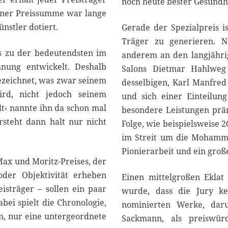
noch heute bester Gesundhe
einer Preissumme war lange
nstler dotiert.
Gerade der Spezialpreis 
Träger zu generieren. 
is zu der bedeutendsten im
anderem an den langjähri
nung entwickelt. Deshalb
Salons Dietmar Hahlweg
ezeichnet, was zwar seinem
desselbigen, Karl Manfred
rd, nicht jedoch seinem
und sich einer Einteilu
lt‹ nannte ihn da schon mal
besondere Leistungen prämi
rsteht dann halt nur nicht
Folge, wie beispielsweise 
im Streit um die Mohamme
Pionierarbeit und ein groß
Max und Moritz-Preises, der
oder Objektivität erheben
Einen mittelgroßen Eklat 
isträger – sollen ein paar
wurde, dass die Jury ke
ei spielt die Chronologie,
nominierten Werke, dar
n, nur eine untergeordnete
Sackmann, als preiswür