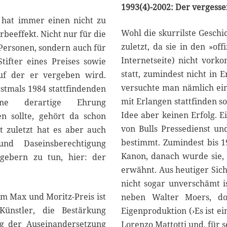
1993(4)-2002:
Der vergesse
 hat immer einen nicht zu
Wohl die skurrilste Geschic
beeffekt. Nicht nur für die
zuletzt, da sie in den »of
ersonen, sondern auch für
Internetseite) nicht vork
tifter eines Preises sowie
statt, zumindest nicht in
auf der er vergeben wird.
versuchte man nämlich ein
stmals 1984 stattfindenden
mit Erlangen stattfinden so
ne derartige Ehrung
Idee aber keinen Erfolg. E
 sollte, gehört da schon
von Bulls Pressedienst un
 zuletzt hat es aber auch
bestimmt. Zumindest bis 
und Daseinsberechtigung
Kanon, danach wurde sie, 
gebern zu tun, hier: der
erwähnt. Aus heutiger Sich
nicht sogar unverschämt i
im Max und Moritz-Preis ist
neben Walter Moers, dop
ünstler, die Bestärkung
Eigenproduktion (›Es ist ei
ung der Auseinandersetzung
Lorenzo Mattotti und, für 