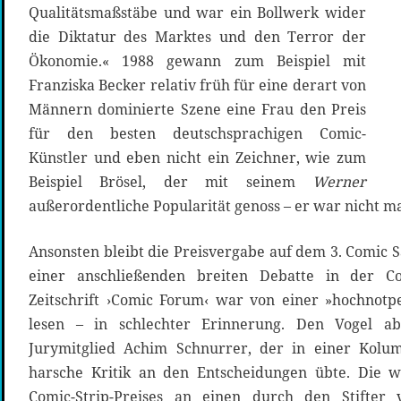
Qualitätsmaßstäbe und war ein Bollwerk wider
die Diktatur des Marktes und den Terror der
Ökonomie.« 1988 gewann zum Beispiel mit
Franziska Becker relativ früh für eine derart von
Männern dominierte Szene eine Frau den Preis
für den besten deutschsprachigen Comic-
Künstler und eben nicht ein Zeichner, wie zum
Beispiel Brösel, der mit seinem
Werner
außerordentliche Popularität genoss – er war nicht ma
Ansonsten bleibt die Preisvergabe auf dem 3. Comic S
einer anschließenden breiten Debatte in der C
Zeitschrift ›Comic Forum‹ war von einer »hochnotp
lesen – in schlechter Erinnerung. Den Vogel a
Jurymitglied Achim Schnurrer, der in einer Kolu
harsche Kritik an den Entscheidungen übte. Die w
Comic-Strip-Preises an einen durch den Stifter 