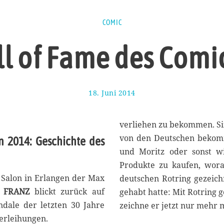
COMIC
l of Fame des Comi
18. Juni 2014
7
.
J
u
verliehen zu bekommen. Sin
l
von den Deutschen bekomm
n 2014: Geschichte des
i
und Moritz oder sonst wi
2
0
Produkte zu kaufen, wora
1
 Salon in Erlangen der Max
deutschen Rotring gezeichn
4
 FRANZ
blickt zurück auf
gehabt hatte: Mit Rotring 
ndale der letzten 30 Jahre
zeichne er jetzt nur mehr m
verleihungen.