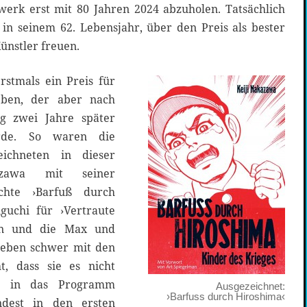
werk erst mit 80 Jahren 2024 abzuholen. Tatsächlich
 in seinem 62. Lebensjahr, über den Preis als bester
ünstler freuen.
rstmals ein Preis für
ben, der aber nach
ng zwei Jahre später
rde. So waren die
eichneten in dieser
azawa mit seiner
ichte ›Barfuß durch
guchi für ›Vertraute
on und die Max und
h eben schwer mit den
t, dass sie es nicht
as in das Programm
Ausgezeichnet:
›Barfuss durch Hiroshima‹
ndest in den ersten