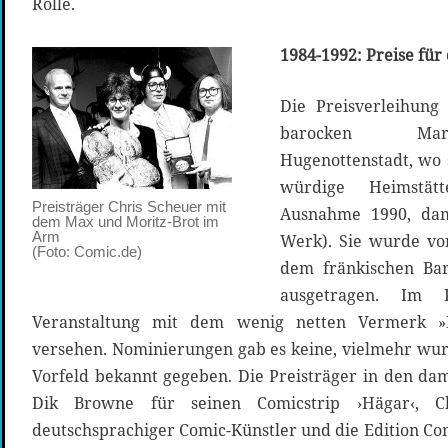
Rolle.
1984-1992: Preise für 
Die Preisverleihung
barocken Mark
Hugenottenstadt, wo s
würdige Heimstät
Preisträger Chris Scheuer mit
Ausnahme 1990, dam
dem Max und Moritz-Brot im
Arm
Werk). Sie wurde vo
(Foto: Comic.de)
dem fränkischen Bar
ausgetragen. Im 
Veranstaltung mit dem wenig netten Vermerk »
versehen. Nominierungen gab es keine, vielmehr wu
Vorfeld bekannt gegeben. Die Preisträger in den da
Dik Browne für seinen Comicstrip ›Hägar‹, C
deutschsprachiger Comic-Künstler und die Edition Co