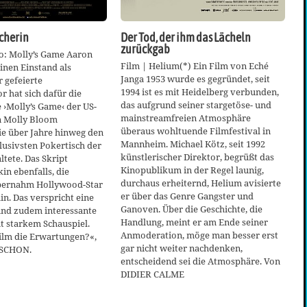
cherin
Der Tod, der ihm das Lächeln
zurückgab
o: Molly’s Game Aaron
Film | Helium(*) Ein Film von Eché
einen Einstand als
Janga 1953 wurde es gegründet, seit
r gefeierte
1994 ist es mit Heidelberg verbunden,
 hat sich dafür die
das aufgrund seiner stargetöse- und
 ›Molly’s Game‹ der US-
mainstreamfreien Atmosphäre
 Molly Bloom
überaus wohltuende Filmfestival in
ie über Jahre hinweg den
Mannheim. Michael Kötz, seit 1992
klusivsten Pokertisch der
künstlerischer Direktor, begrüßt das
ltete. Das Skript
Kinopublikum in der Regel launig,
in ebenfalls, die
durchaus erheiternd, Helium avisierte
bernahm Hollywood-Star
er über das Genre Gangster und
in. Das verspricht eine
Ganoven. Über die Geschichte, die
und zudem interessante
Handlung, meint er am Ende seiner
t starkem Schauspiel.
Anmoderation, möge man besser erst
Film die Erwartungen?«,
gar nicht weiter nachdenken,
TSCHON.
entscheidend sei die Atmosphäre. Von
DIDIER CALME