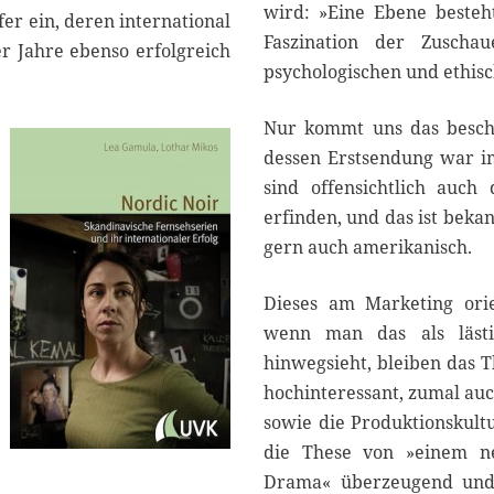
wird: »Eine Ebene besteht
er ein, deren international
Faszination der Zuschau
r Jahre ebenso erfolgreich
psychologischen und ethisc
Nur kommt uns das beschr
dessen Erstsendung war i
sind offensichtlich auch
erfinden, und das ist bekan
gern auch amerikanisch.
Dieses am Marketing orie
wenn man das als lästi
hinwegsieht, bleiben das 
hochinteressant, zumal au
sowie die Produktionskult
die These von »einem n
Drama« überzeugend und v