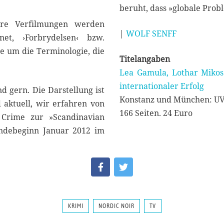
beruht, dass »globale Prob
ihre Verfilmungen werden
|
WOLF SENFF
et, ›Forbrydelsen‹ bzw.
re um die Terminologie, die
Titelangaben
Lea Gamula, Lothar Mikos:
internationaler Erfolg
d gern. Die Darstellung ist
Konstanz und München: U
d aktuell, wir erfahren von
166 Seiten. 24 Euro
 Crime zur »Scandinavian
endebeginn Januar 2012 im
KRIMI
NORDIC NOIR
TV