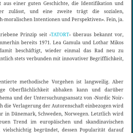
 aus einer guten Geschichte, die Identifikation und
er zulässt, und eine zweite trägt die sozialen,
h-moralischen Intentionen und Perspektiven«. Fein, ja.
iebene Prinzip seit ›
TATORT
‹ überaus bekannt vor,
mmerhin bereits 1971. Lea Gamula und Lothar Mikos
 damit beschäftigt, wieder einmal das Rad neu zu
ntlich stets verbunden mit innovativer Begrifflichkeit,
ntierte methodische Vorgehen ist langweilig. Aber
ge Oberflächlichkeit abhaken kann und darüber
Thema und der Untersuchungsansatz von ›Nordic Noir‹
ch die Verlagerung der Autorenschaft einbezogen wird
ur in Dänemark, Schweden, Norwegen. Letztlich wird
euen Trend im europäischen und skandinavischen
ielschichtig begründet, dessen Popularität darauf