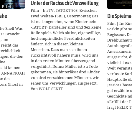
Unter der Rachsucht: Verzweiflung
Film | Im TV: TATORT 908 ›Zwischen
nahe
Die Spielma
zwei Welten‹ (SRF), Ostermontag Das
ist mal angenehm, wenn Kinder beim
Film | Im Kin
›TATORT‹ Darsteller sind und Sex keine
the Shell Was
Sorkin gibt s
Rolle spielt. Welch aktive, eigenwillige,
s? Braucht
Regisseur. De
hochempfindliche Persönlichkeiten
z, um
Drehbuchautor
äußern sich in diesen kleinen
 reicht das
Autobiografie
Menschen. Dass man sich ihnen
terblichkeit –
Amerikanerin
rücksichtsvoll nähern muss, wird uns
ngen, die den
ausgesucht, d
in den ersten Minuten überzeugend
ine
vielleicht ex
vorgeführt. Donna Müller ist zu Tode
bald keinen
Welt veransta
gekommen, sie hinterlässt drei Kinder
n? ANNA NOAH
verfasste Sork
von drei verschiedenen Männern, wir
on des
Hauptrolle ü
sehen uns Verwicklungen ausgesetzt.
ers Ghost in
Jessica Chasta
Von WOLF SENFF
gut erzählte 
Geschichte mi
»Erfüllt der 
fragt FELIX 