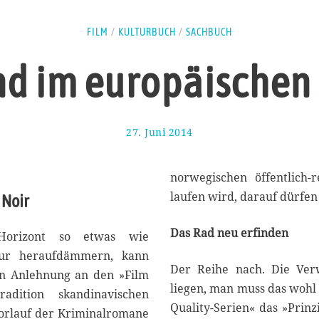
FILM
/
KULTURBUCH
/
SACHBUCH
nd im europäischen
27. Juni 2014
2
6
.
J
norwegischen öffentlich-
u
laufen wird, darauf dürfen 
 Noir
n
i
Das Rad neu erfinden
2
 Horizont so etwas wie
0
ltur heraufdämmern, kann
1
Der Reihe nach. Die Verw
 in Anlehnung an den »Film
4
liegen, man muss das wohl
adition skandinavischen
Quality-Serien« das »Prinz
Vorlauf der Kriminalromane