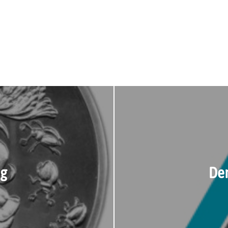
ig
Der