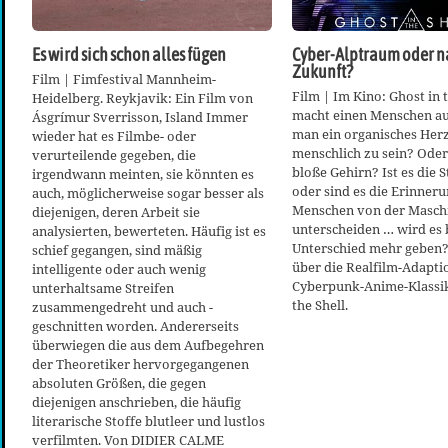
Es wird sich schon alles fügen
Cyber-Alptraum oder 
Zukunft?
Film | Fimfestival Mannheim-
Film | Im Kino: Ghost in 
Heidelberg. Reykjavik: Ein Film von
macht einen Menschen au
Ásgrímur Sverrisson, Island Immer
man ein organisches Her
wieder hat es Filmbe- oder
menschlich zu sein? Oder
verurteilende gegeben, die
bloße Gehirn? Ist es die S
irgendwann meinten, sie könnten es
oder sind es die Erinneru
auch, möglicherweise sogar besser als
Menschen von der Masch
diejenigen, deren Arbeit sie
unterscheiden … wird es 
analysierten, bewerteten. Häufig ist es
Unterschied mehr gebe
schief gegangen, sind mäßig
über die Realfilm-Adapti
intelligente oder auch wenig
Cyberpunk-Anime-Klassik
unterhaltsame Streifen
the Shell.
zusammengedreht und auch -
geschnitten worden. Andererseits
überwiegen die aus dem Aufbegehren
der Theoretiker hervorgegangenen
absoluten Größen, die gegen
diejenigen anschrieben, die häufig
literarische Stoffe blutleer und lustlos
verfilmten. Von DIDIER CALME