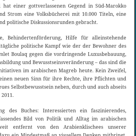
 hat einer gottverlassenen Gegend in Süd-Marokko
d Strom eine Volksbücherei mit 10.000 Titeln, eine
nd politische Diskussionsrunden gebracht.
ge, Behindertenförderung, Hilfe für alleinstehende
ltägliche politische Kampf wie der der Bewohner des
amlet Boulaq gegen die vordringende Luxusbebauung,
nsbildung und Bewusstseinsveränderung – das sind die
Initiativen im arabischen Magreb heute. Kein Zweifel,
inen neuen Sinn für ihre Rechte, ihre Pflichten und
ues Selbstbewusstsein neben, durch und auch abseits
 2011.
g des Buches: Interessierten ein faszinierendes,
assendes Bild von Politik und Alltag im arabischen
weit entfernt von den Arabienklischees unserer
azu ein Mindestmaß an visuellem Denken mitbringt,