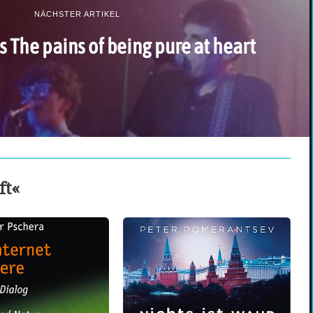
NÄCHSTER ARTIKEL
 The pains of being pure at heart
ft«