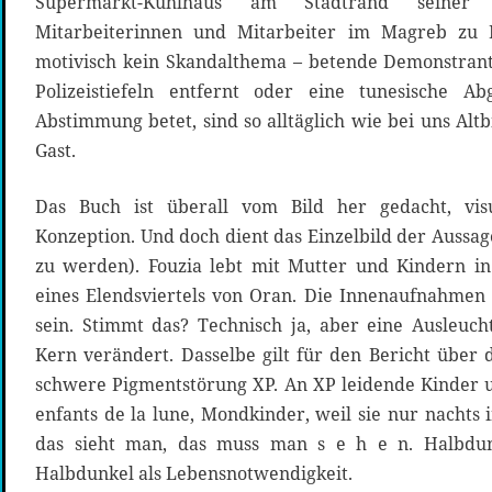
Supermarkt-Kühlhaus am Stadtrand seiner 
Mitarbeiterinnen und Mitarbeiter im Magreb zu H
motivisch kein Skandalthema – betende Demonstran
Polizeistiefeln entfernt oder eine tunesische A
Abstimmung betet, sind so alltäglich wie bei uns Alt
Gast.
Das Buch ist überall vom Bild her gedacht, vis
Konzeption. Und doch dient das Einzelbild der Aussage
zu werden). Fouzia lebt mit Mutter und Kindern i
eines Elendsviertels von Oran. Die Innenaufnahmen 
sein. Stimmt das? Technisch ja, aber eine Ausleuc
Kern verändert. Dasselbe gilt für den Bericht über 
schwere Pigmentstörung XP. An XP leidende Kinder 
enfants de la lune, Mondkinder, weil sie nur nachts
das sieht man, das muss man s e h e n. Halbdun
Halbdunkel als Lebensnotwendigkeit.