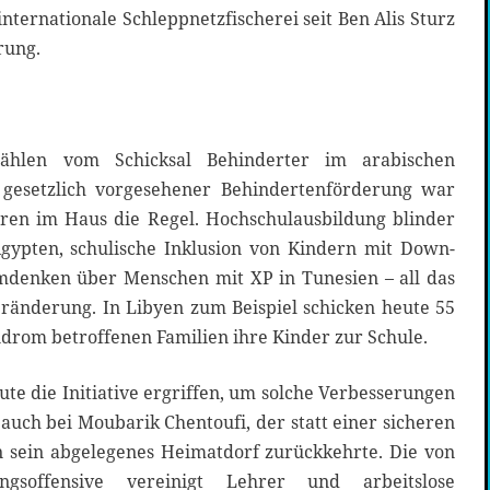
nternationale Schleppnetzfischerei seit Ben Alis Sturz
rung.
zählen vom Schicksal Behinderter im arabischen
l gesetzlich vorgesehener Behindertenförderung war
en im Haus die Regel. Hochschulausbildung blinder
ypten, schulische Inklusion von Kindern mit Down-
mdenken über Menschen mit XP in Tunesien – all das
eränderung. In Libyen zum Beispiel schicken heute 55
rom betroffenen Familien ihre Kinder zur Schule.
ute die Initiative ergriffen, um solche Verbesserungen
auch bei Moubarik Chentoufi, der statt einer sicheren
in sein abgelegenes Heimatdorf zurückkehrte. Die von
gsoffensive vereinigt Lehrer und arbeitslose