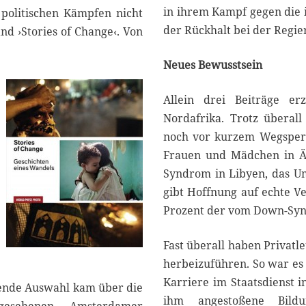
in ihrem Kampf gegen die i
 politischen Kämpfen nicht
der Rückhalt bei der Regie
and ›Stories of Change‹. Von
Neues Bewusstsein
Allein drei Beiträge er
Nordafrika. Trotz überal
noch vor kurzem Wegsperr
Frauen und Mädchen in Äg
Syndrom in Libyen, das U
gibt Hoffnung auf echte V
Prozent der vom Down-Synd
Fast überall haben Privatle
herbeizuführen. So war es 
Karriere im Staatsdienst 
egende Auswahl kam über die
ihm angestoßene Bildun