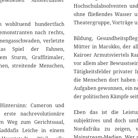
esehenen Amsterdamer
Hochschulabsolventen und
ohne fließendes Wasser un
Theatergruppe, Vorträge u
n wohltuend hundertfach
emonstranten nach rechts,
Bildung, Gesundheitspfle
änengasschwaden, verletzte
Mütter in Marokko, der al
, das Spiel der Fahnen,
Kairoer Armutsviertels R
m Sturm, Graffitimaler,
vor allem aber Bewusstsei
hen, streitende Menschen,
Tätigkeitsfelder privater 
die Menschen dort haben e
Aufgaben gewonnen, ein ne
der politischen Kämpfe seit
 Hintersinn: Cameron und
Eben das ist die Leistun
 erste nachrevolutionäre
subjektives und doch umf
em Weg zum Gerichtssaal,
Nordafrika zu zeigen, 
addafis Leiche in einem
Mainstream-Medien. Wer d