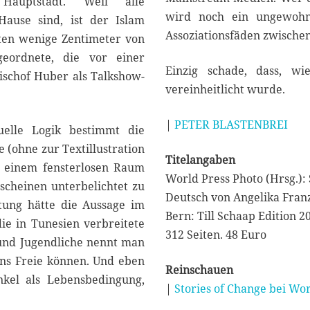
Hauptstadt. Weil alle
wird noch ein ungewohnt
ause sind, ist der Islam
Assoziationsfäden zwischen
ten wenige Zentimeter von
bgeordnete, die vor einer
Einzig schade, dass, wi
bischof Huber als Talkshow-
vereinheitlicht wurde.
|
PETER BLASTENBREI
uelle Logik bestimmt die
 (ohne zur Textillustration
Titelangaben
n einem fensterlosen Raum
World Press Photo (Hrsg.):
scheinen unterbelichtet zu
Deutsch von Angelika Fran
htung hätte die Aussage im
Bern: Till Schaap Edition 2
die in Tunesien verbreitete
312 Seiten. 48 Euro
und Jugendliche nennt man
 ins Freie können. Und eben
Reinschauen
kel als Lebensbedingung,
|
Stories of Change bei Wo