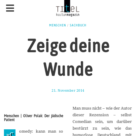
MENSCHEN
/
SACHBUCH
Zeige deine
Wunde
21. November 2014
2
5
.
D
Man muss nicht – wie der Autor
e
z
dieser Rezension – selbst
Menschen | Oliver Polak: Der jüdische
e
Patient
Comedian sein, um darüber
m
b
bestürzt zu sein, wie das
omedy: kann man so
e
»C
humorlose Deutschland mit
r