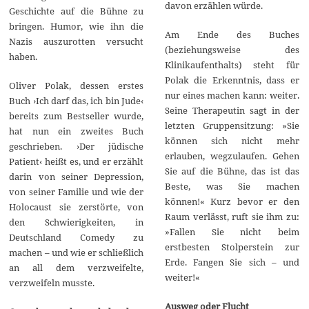
davon erzählen würde.
Geschichte auf die Bühne zu
bringen. Humor, wie ihn die
Am Ende des Buches
Nazis auszurotten versucht
(beziehungsweise des
haben.
Klinikaufenthalts) steht für
Polak die Erkenntnis, dass er
Oliver Polak, dessen erstes
nur eines machen kann: weiter.
Buch ›Ich darf das, ich bin Jude‹
Seine Therapeutin sagt in der
bereits zum Bestseller wurde,
letzten Gruppensitzung: »Sie
hat nun ein zweites Buch
können sich nicht mehr
geschrieben. ›Der jüdische
erlauben, wegzulaufen. Gehen
Patient‹ heißt es, und er erzählt
Sie auf die Bühne, das ist das
darin von seiner Depression,
Beste, was Sie machen
von seiner Familie und wie der
können!« Kurz bevor er den
Holocaust sie zerstörte, von
Raum verlässt, ruft sie ihm zu:
den Schwierigkeiten, in
»Fallen Sie nicht beim
Deutschland Comedy zu
erstbesten Stolperstein zur
machen – und wie er schließlich
Erde. Fangen Sie sich – und
an all dem verzweifelte,
weiter!«
verzweifeln musste.
Ausweg oder Flucht