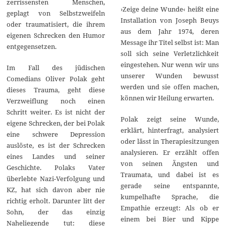
zerrissensten Menschen,
›Zeige deine Wunde‹ heißt eine
geplagt von Selbstzweifeln
Installation von Joseph Beuys
oder traumatisiert, die ihrem
aus dem Jahr 1974, deren
eigenen Schrecken den Humor
Message ihr Titel selbst ist: Man
entgegensetzen.
soll sich seine Verletzlichkeit
eingestehen. Nur wenn wir uns
Im Fall des jüdischen
unserer Wunden bewusst
Comedians Oliver Polak geht
werden und sie offen machen,
dieses Trauma, geht diese
können wir Heilung erwarten.
Verzweiflung noch einen
Schritt weiter. Es ist nicht der
Polak zeigt seine Wunde,
eigene Schrecken, der bei Polak
erklärt, hinterfragt, analysiert
eine schwere Depression
oder lässt in Therapiesitzungen
auslöste, es ist der Schrecken
analysieren. Er erzählt offen
eines Landes und seiner
von seinen Ängsten und
Geschichte. Polaks Vater
Traumata, und dabei ist es
überlebte Nazi-Verfolgung und
gerade seine entspannte,
KZ, hat sich davon aber nie
kumpelhafte Sprache, die
richtig erholt. Darunter litt der
Empathie erzeugt: Als ob er
Sohn, der das einzig
einem bei Bier und Kippe
Naheliegende tut: diese