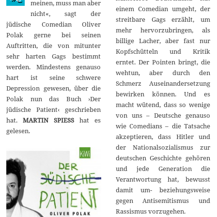
meinen, muss man aber
2
einem Comedian umgeht, der
nicht«, sagt der
0
streitbare Gags erzählt, um
1
jüdische Comedian Oliver
4
mehr hervorzubringen, als
Polak gerne bei seinen
billige Lacher, aber fast nur
Auftritten, die von mitunter
Kopfschütteln und Kritik
sehr harten Gags bestimmt
erntet. Der Pointen bringt, die
werden. Mindestens genauso
wehtun, aber durch den
hart ist seine schwere
Schmerz Auseinandersetzung
Depression gewesen, über die
bewirken können. Und es
Polak nun das Buch ›Der
macht wütend, dass so wenige
jüdische Patient‹ geschrieben
von uns – Deutsche genauso
hat.
MARTIN SPIESS
hat es
wie Comedians – die Tatsache
gelesen.
akzeptieren, dass Hitler und
der Nationalsozialismus zur
deutschen Geschichte gehören
und jede Generation die
Verantwortung hat, bewusst
damit um- beziehungsweise
gegen Antisemitismus und
Rassismus vorzugehen.