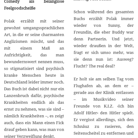
Comedy als belanglose
Feelgoodscheiße
Schon während des gesamten
Buchs erzählt Polak immer
Polak erzählt mit seiner
wieder von Sunny, der
gewohnt umgangssprachlichen
Freundin, die eher Buddy war
Art, in die er seine charmanten
denn Partnerin. Und jetzt,
Anglizismen mischt, und das
wieder draußen in der Welt,
mit einem Maß an
fragt er sich umso mehr, was
Aufrichtigkeit, das man
sie denn nun ist: Ausweg?
bewundernswert nennen muss,
Flucht? The real deal?
so stigmatisiert sind psychisch
kranke Menschen heute in
Er holt sie am selben Tag vom
Deutschland leider immer noch.
Flughafen ab, an dem er –
Das Buch ist dabei nicht nur ein
gerade aus der Klinik entlassen
Lanzenbruch dafür, psychische
– im Musikvideo seiner
Krankheiten endlich als das
Freunde von K.I.Z. ›Ich bin
ernst zu nehmen, was sie sind –
Adolf Hitler‹ den Hitler spielt.
nämlich Krankheiten –, es zeigt
Er vergisst allerdings, sich den
auch, dass ein Mann einen Fick
Schnäuz zu rasieren, den
drauf geben kann, was man von
Seitenscheitel zu entfernen und
seiner Verzweiflung denkt.