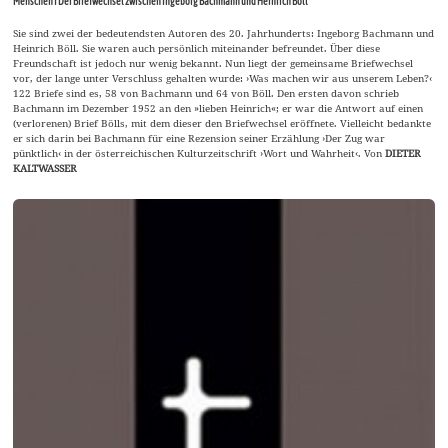
Menschen I Der Briefwechsel zwischen Ingeborg Bachmann und Heinrich Böll
Sie sind zwei der bedeutendsten Autoren des 20. Jahrhunderts: Ingeborg Bachmann und
Heinrich Böll. Sie waren auch persönlich miteinander befreundet. Über diese
Freundschaft ist jedoch nur wenig bekannt. Nun liegt der gemeinsame Briefwechsel
vor, der lange unter Verschluss gehalten wurde: ›Was machen wir aus unserem Leben?‹
122 Briefe sind es, 58 von Bachmann und 64 von Böll. Den ersten davon schrieb
Bachmann im Dezember 1952 an den »lieben Heinrich«; er war die Antwort auf einen
(verlorenen) Brief Bölls, mit dem dieser den Briefwechsel eröffnete. Vielleicht bedankte
er sich darin bei Bachmann für eine Rezension seiner Erzählung ›Der Zug war
pünktlich‹ in der österreichischen Kulturzeitschrift ›Wort und Wahrheit‹. Von
DIETER
KALTWASSER