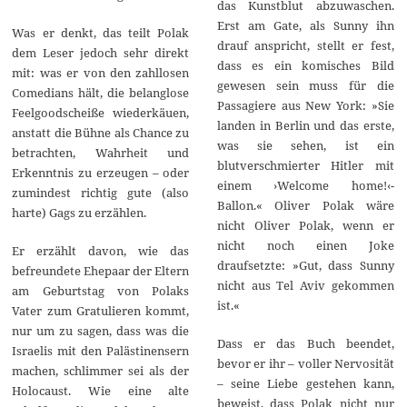
das Kunstblut abzuwaschen.
Erst am Gate, als Sunny ihn
Was er denkt, das teilt Polak
drauf anspricht, stellt er fest,
dem Leser jedoch sehr direkt
dass es ein komisches Bild
mit: was er von den zahllosen
gewesen sein muss für die
Comedians hält, die belanglose
Passagiere aus New York: »Sie
Feelgoodscheiße wiederkäuen,
landen in Berlin und das erste,
anstatt die Bühne als Chance zu
was sie sehen, ist ein
betrachten, Wahrheit und
blutverschmierter Hitler mit
Erkenntnis zu erzeugen – oder
einem ›Welcome home!‹-
zumindest richtig gute (also
Ballon.« Oliver Polak wäre
harte) Gags zu erzählen.
nicht Oliver Polak, wenn er
nicht noch einen Joke
Er erzählt davon, wie das
draufsetzte: »Gut, dass Sunny
befreundete Ehepaar der Eltern
nicht aus Tel Aviv gekommen
am Geburtstag von Polaks
ist.«
Vater zum Gratulieren kommt,
nur um zu sagen, dass was die
Dass er das Buch beendet,
Israelis mit den Palästinensern
bevor er ihr – voller Nervosität
machen, schlimmer sei als der
– seine Liebe gestehen kann,
Holocaust. Wie eine alte
beweist, dass Polak nicht nur