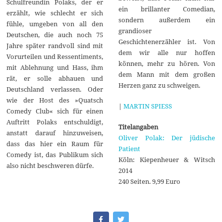
Schulfreundin Polaks, der er
ein brillanter Comedian,
erzählt, wie schlecht er sich
sondern außerdem ein
fühle, umgeben von all den
grandioser
Deutschen, die auch noch 75
Geschichtenerzähler ist. Von
Jahre später randvoll sind mit
dem wir alle nur hoffen
Vorurteilen und Ressentiments,
können, mehr zu hören. Von
mit Ablehnung und Hass, ihm
dem Mann mit dem großen
rät, er solle abhauen und
Herzen ganz zu schweigen.
Deutschland verlassen. Oder
wie der Host des »Quatsch
|
MARTIN SPIESS
Comedy Club« sich für einen
Auftritt Polaks entschuldigt,
Titelangaben
anstatt darauf hinzuweisen,
Oliver Polak: Der jüdische
dass das hier ein Raum für
Patient
Comedy ist, das Publikum sich
Köln: Kiepenheuer & Witsch
also nicht beschweren dürfe.
2014
240 Seiten. 9,99 Euro