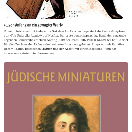
» …von Anfang an ein gewagter Wurf«
Comic | Interview mit Gabriel Bá Seit dem 15. Februar begeistert die Comic-Adaption
von ›The Umbrella Acadey‹ auf Netflix. Der erste deutschsprachige Band der zugrunde
liegenden Comicreihe erschien Anfang 2009 bei Cross Cult. PETER KLEMENT hat Gabriel
Bá, den Zeichner der Reihe, seinerzeit zum Interview gebeten. Er sprach mit ihm über
Dream Teams, besessenen Statuen und der Arbeit mit einem Rockstar – und hat
interessante Antworten bekommen.