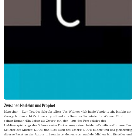
Zwischen Harlekin und Prophet
Menschen | Zum Tod des Schriftstellers Urs Widmer »Ich heiße Vigolette alt. Ich bin ein
Zwerg. Ich bin acht Zentimeter groß und aus Gummi.« So leitete Urs Widmer 2006
seinen Roman ›Ein Leben als Zwerg‹ ein, der – aus der Perspektive des
Lieblingsspielzeugs des Sohnes – eine Fortsetzung seiner beiden »Familien«-Romane ›Der
Geliebte der Mutter‹ (2000) und ›Das Buch des Vaters‹ (2004) bildete und uns gleichzeitig
diverse Facetten des Autors präsentierte: den ernsten nachdenklichen Schriftsteller und