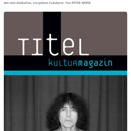
den märchenhaften, verspielten Fabulierer. Von PETER MOHR