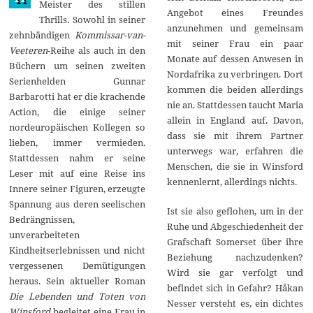
Meister des stillen
1
Angebot eines Freundes
Thrills. Sowohl in seiner
5
anzunehmen und gemeinsam
zehnbändigen
Kommissar-van-
mit seiner Frau ein paar
Veeteren
-Reihe als auch in den
Monate auf dessen Anwesen in
Büchern um seinen zweiten
Nordafrika zu verbringen. Dort
Serienhelden Gunnar
kommen die beiden allerdings
Barbarotti hat er die krachende
nie an. Stattdessen taucht Maria
Action, die einige seiner
allein in England auf. Davon,
nordeuropäischen Kollegen so
dass sie mit ihrem Partner
lieben, immer vermieden.
unterwegs war, erfahren die
Stattdessen nahm er seine
Menschen, die sie in Winsford
Leser mit auf eine Reise ins
kennenlernt, allerdings nichts.
Innere seiner Figuren, erzeugte
Spannung aus deren seelischen
Ist sie also geflohen, um in der
Bedrängnissen,
Ruhe und Abgeschiedenheit der
unverarbeiteten
Grafschaft Somerset über ihre
Kindheitserlebnissen und nicht
Beziehung nachzudenken?
vergessenen Demütigungen
Wird sie gar verfolgt und
heraus. Sein aktueller Roman
befindet sich in Gefahr? Håkan
Die Lebenden und Toten von
Nesser versteht es, ein dichtes
Winsford
begleitet eine Frau in