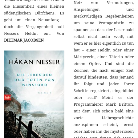
Netz von Vermutungen,
die Einsamkeit eines kleinen
Anspielungen und
südenglischen Dörfchens. Es
merkwürdigen Begebenheiten
geht um einen Neuanfang –
um seine Protagonistin zu
doch die Vergangenheit holt
spannen, so dass der Leser bald
Nessers Heldin ein. Von
selbst nicht mehr weiß, mit
DIETMAR JACOBSEN
wem er es hier eigentlich zu tun
hat – einer Heldin oder einer
Märtyrerin, einer Täterin oder
einem Opfer. Und sind die
Zeichen, die nach einiger Zeit
darauf hindeuten, dass jemand
ihr folgt und jeden ihrer
Schritte registriert, eingebildet
oder real? Meint es der
Programmierer Mark Britton,
mit dem sich schon bald eine
zarte Liebesgeschichte
anzuspinnen scheint, ernst
oder haben ihn die mysteriösen
Mächte, von denen sich Maria