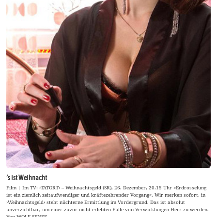
’s ist Weihnacht
Film | Im TV: ›TATORT‹ – Weihnachtsgeld (SR), 26. Dezember, 20.15 Uhr »Erdrosselung
ist ein ziemlich zeitaufwendiger und kräftezehrender Vorgang«. Wir merken sofort, in
›Weihnachtsgeld‹ steht nüchterne Ermittlung im Vordergrund. Das ist absolut
unverzichtbar, um einer zuvor nicht erlebten Fülle von Verwicklungen Herr zu werden.
Von WOLF SENFF