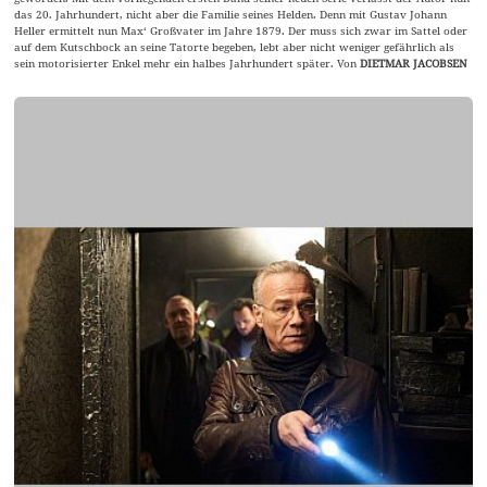
das 20. Jahrhundert, nicht aber die Familie seines Helden. Denn mit Gustav Johann
Heller ermittelt nun Max‘ Großvater im Jahre 1879. Der muss sich zwar im Sattel oder
auf dem Kutschbock an seine Tatorte begeben, lebt aber nicht weniger gefährlich als
sein motorisierter Enkel mehr ein halbes Jahrhundert später. Von
DIETMAR JACOBSEN