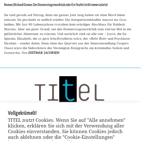
Roman | Richard Osman: Der Donnerstagsmordclub oder Ein Teufel stirbt immer zuletzt
Sie sind gerade auf Entzug, denn ein ganzes Jahr lang haben sie ohne Mord leben
müssen. Da geschieht es endlich wieder: Ein Antiquitätenhändler musste ins Gras
beißen. Mit fast 80 Lebensjahren trotzdem kein würdiger Abschluss für Kuldesh
Sharma. Aber ein guter Grund, um den Donnerstagsmordclub zum vierten Mal in ein
gefährliches Abenteuer zu stürzen. Und natürlich sind sie alle vier – Joyce, die Ex-
Spionin, Elisabeth, die so gern Schriftstellerin wäre, der »
Rote Ron
« und Psychiater
Ibrahim – wieder dabei. Denn ohne das Quartett aus der Seniorensiedlung Coopers
Chase wäre die Südostküste des Vereinigten Königreichs ein kriminelles Sodom und
Gomorrha. Von
DIETMAR JACOBSEN
Vollgekrümelt!
TITEL nutzt Cookies. Wenn Sie auf "Alle annehmen"
klicken, erklären Sie sich mit der Verwendung aller
Cookies einverstanden. Sie können Cookies jedoch
auch ablehnen oder die "Cookie-Einstellungen"