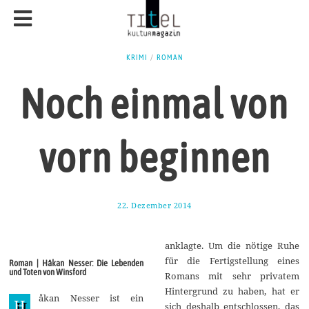
KRIMI
/
ROMAN
Noch einmal von
vorn beginnen
22. Dezember 2014
2
7
.
J
anklagte. Um die nötige Ruhe
a
n
für die Fertigstellung eines
Roman | Håkan Nesser: Die Lebenden
u
und Toten von Winsford
Romans mit sehr privatem
a
r
Hintergrund zu haben, hat er
åkan Nesser ist ein
2
H
sich deshalb entschlossen, das
0