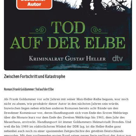
Zwischen Fortschritt und Katastrophe
Roman | Frank Goldammer: Tod auf der Elbe
Als Frank Goldammer vor acht Jahren mit seiner Max-Heller-Reihe begann, war noch
nicht zu ahnen, wie produktiv dieser Autor in den nächsten Jahren sein würde.
Inzwischen liegen neben etlichen anderen Romanen bereits acht Bände um den
Dresdener Kommissar vor, deren Handlungszeit sich vom Ende des Ersten Weltkriegs
über die Monate kurz vor dem Ende des Zweiten Weltkriegs bis 1961, dem Jahr des
Mauerbaus, erstreckt. Handlungsort ist immer Goldammers Heimatstadt Dresden. Und
weil die bis 1989 im südöstlichsten Winkel der DDR lag, ist die Heller-Reihe ganz
nebenbei auch noch zu einer spannenden Zeitgeschichte des geteilten Deutschlands
geworden. Mit dem vorliegenden ersten Band seiner neuen Serie verlässt der Autor nun