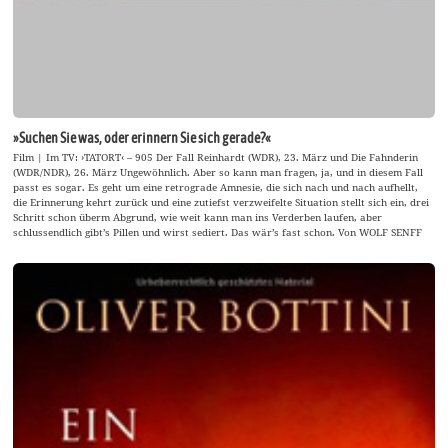
»Suchen Sie was, oder erinnern Sie sich gerade?«
Film | Im TV: ›TATORT‹ – 905 Der Fall Reinhardt (WDR), 23. März und Die Fahnderin
(WDR/NDR), 26. März Ungewöhnlich. Aber so kann man fragen, ja, und in diesem Fall
passt es sogar. Es geht um eine retrograde Amnesie, die sich nach und nach aufhellt,
die Erinnerung kehrt zurück und eine zutiefst verzweifelte Situation stellt sich ein, drei
Schritt schon überm Abgrund, wie weit kann man ins Verderben laufen, aber
schlussendlich gibt’s Pillen und wirst sediert. Das wär’s fast schon. Von WOLF SENFF