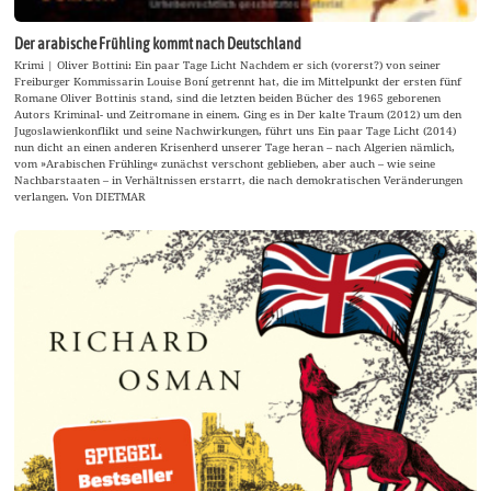
Der arabische Frühling kommt nach Deutschland
Krimi | Oliver Bottini: Ein paar Tage Licht Nachdem er sich (vorerst?) von seiner
Freiburger Kommissarin Louise Boní getrennt hat, die im Mittelpunkt der ersten fünf
Romane Oliver Bottinis stand, sind die letzten beiden Bücher des 1965 geborenen
Autors Kriminal- und Zeitromane in einem. Ging es in Der kalte Traum (2012) um den
Jugoslawienkonflikt und seine Nachwirkungen, führt uns Ein paar Tage Licht (2014)
nun dicht an einen anderen Krisenherd unserer Tage heran – nach Algerien nämlich,
vom »Arabischen Frühling« zunächst verschont geblieben, aber auch – wie seine
Nachbarstaaten – in Verhältnissen erstarrt, die nach demokratischen Veränderungen
verlangen. Von DIETMAR