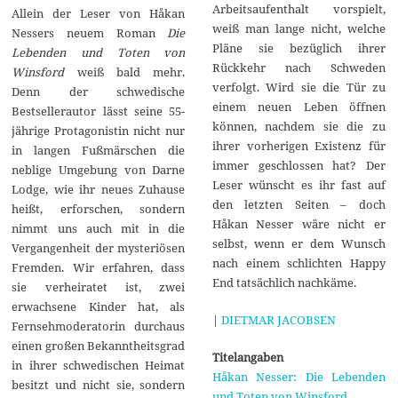
Arbeitsaufenthalt vorspielt,
Allein der Leser von Håkan
weiß man lange nicht, welche
Nessers neuem Roman
Die
Pläne sie bezüglich ihrer
Lebenden und Toten von
Rückkehr nach Schweden
Winsford
weiß bald mehr.
verfolgt. Wird sie die Tür zu
Denn der schwedische
einem neuen Leben öffnen
Bestsellerautor lässt seine 55-
können, nachdem sie die zu
jährige Protagonistin nicht nur
ihrer vorherigen Existenz für
in langen Fußmärschen die
immer geschlossen hat? Der
neblige Umgebung von Darne
Leser wünscht es ihr fast auf
Lodge, wie ihr neues Zuhause
den letzten Seiten – doch
heißt, erforschen, sondern
Håkan Nesser wäre nicht er
nimmt uns auch mit in die
selbst, wenn er dem Wunsch
Vergangenheit der mysteriösen
nach einem schlichten Happy
Fremden. Wir erfahren, dass
End tatsächlich nachkäme.
sie verheiratet ist, zwei
erwachsene Kinder hat, als
|
DIETMAR JACOBSEN
Fernsehmoderatorin durchaus
einen großen Bekanntheitsgrad
Titelangaben
in ihrer schwedischen Heimat
Håkan Nesser: Die Lebenden
besitzt und nicht sie, sondern
und Toten von Winsford