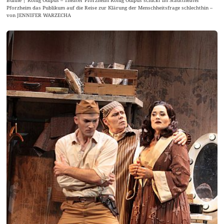
Bühne | König Ödipus – Theater Pforzheim König Ödipus schickt im Stadttheater
Pforzheim das Publikum auf die Reise zur Klärung der Menschheitsfrage schlechthin –
von JENNIFER WARZECHA