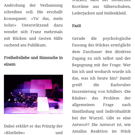
Androhung der Verbannung
Kostüme aus Silberschuhen,
schreiben soll. Die erschallt
Lederjacken und Seidenkleid.
konsequent: »Tu‘ das, mein
Sohn!« Unterstützend dazu
Fazit
wendet sich Franz mehrmals
Gerade die psychologische
mit Blicken und Gesten Hilfe
Fassung des Stückes ermöglicht
suchend ans Publikum.
dem Zuschauer den direkten
Freiheitsliebe und Sinnsuche in
Zugang zu sich selbst und der
einem
Begegnung mit der Frage: Wer
bin ich und wodurch wurde ich
das, was ich heute bin? Damit
greift die Karlsruher
Inszenierung von Schillers ›Die
Räuber‹ das Problem der
allgemeinen Frage nach
Sinnfindung und Individualität
bei der Wurzel. Gibt es eine
Antwort? Die Antwort ist, wie
Dabei erklärt er das Prinzip der
Amalias Reaktion im Stück
»Blutliebe« und