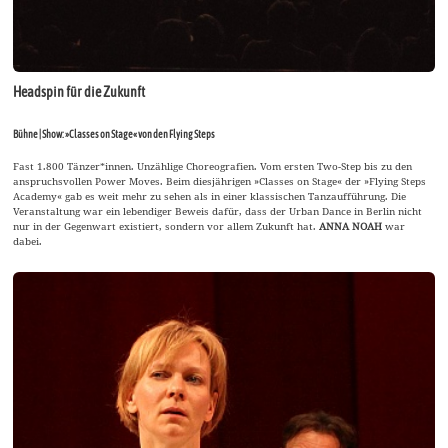
Headspin für die Zukunft
Bühne | Show: »Classes on Stage« von den Flying Steps
Fast 1.800 Tänzer*innen. Unzählige Choreografien. Vom ersten Two-Step bis zu den
anspruchsvollen Power Moves. Beim diesjährigen »Classes on Stage« der »Flying Steps
Academy« gab es weit mehr zu sehen als in einer klassischen Tanzaufführung. Die
Veranstaltung war ein lebendiger Beweis dafür, dass der Urban Dance in Berlin nicht
nur in der Gegenwart existiert, sondern vor allem Zukunft hat.
ANNA NOAH
war
dabei.