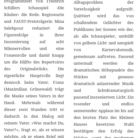
Programmheft von Friedrich
Alltagsproblem der
Schillers Schauspiel ›Die
Vaterlosigkeit aufgreift.
Räuber‹ die Rede. Regisseurin
Quittiert wird das von
und FAUST-Preisträgerin Mina
schallendem Gelächter des
Salehpour reduziert die
Publikums bei Szenen wie der,
Figurenfolge in ihrer
als alle Schauspieler, umhüllt
Inszenierung auf acht
von gelbem Licht und umspielt
Männerrollen und eine
von Karnevalsmusik,
Frauenrolle und damit knapp
gemeinsam auftreten. Passend
um die Hälfte des Repertoires
untermalt werden die
des Originalstücks. Die
dramatischen Höhepunkte des
eigentliche Hauptrolle liegt
Stückes mit genauso
dennoch beim Vater. Franz
dramatisch anlautender Musik
(Maximilian Grünewald) trägt
und lichtdramaturgisch
die Maske seines Vaters in der
passend inszeniertem Licht. Ein
Hand. Mehrmals während
tosender und endlos
dieser zwei Stunden tritt er
anmutender Applaus im bis auf
dadurch in den Dialog mit
den letzten Platz des Kleinen
seinem Vater. »Was machst Du,
Hauses besetzten Stuhl
Vater?«, fragt er, als er wissen
bestätigen den Erfolg des
möchte, ob er einen Brief mit
Stückes, samt der modernen