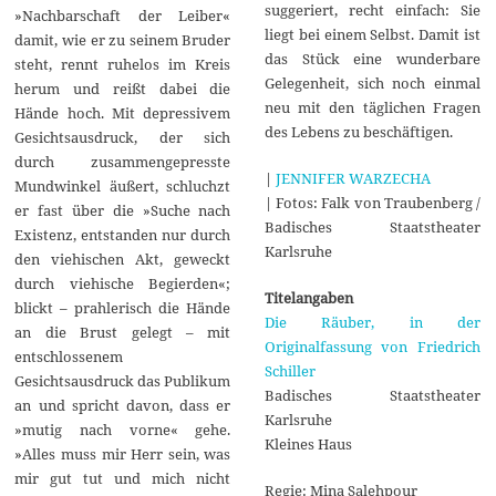
suggeriert, recht einfach: Sie
»Nachbarschaft der Leiber«
liegt bei einem Selbst. Damit ist
damit, wie er zu seinem Bruder
das Stück eine wunderbare
steht, rennt ruhelos im Kreis
Gelegenheit, sich noch einmal
herum und reißt dabei die
neu mit den täglichen Fragen
Hände hoch. Mit depressivem
des Lebens zu beschäftigen.
Gesichtsausdruck, der sich
durch zusammengepresste
|
JENNIFER WARZECHA
Mundwinkel äußert, schluchzt
| Fotos: Falk von Traubenberg /
er fast über die »Suche nach
Badisches Staatstheater
Existenz, entstanden nur durch
Karlsruhe
den viehischen Akt, geweckt
durch viehische Begierden«;
Titelangaben
blickt – prahlerisch die Hände
Die Räuber, in der
an die Brust gelegt – mit
Originalfassung von Friedrich
entschlossenem
Schiller
Gesichtsausdruck das Publikum
Badisches Staatstheater
an und spricht davon, dass er
Karlsruhe
»mutig nach vorne« gehe.
Kleines Haus
»Alles muss mir Herr sein, was
mir gut tut und mich nicht
Regie: Mina Salehpour