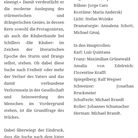
einengt.« Damit verdeutlicht er
Bühne: Jorge Caro
die moderne Auslegung des
Kostüme: Maria Anderski
stürmerischen und
Licht: Stefan Woinke
drängerischen Genies, in dessen
Dramaturgie: Annalena Schott,
Kern sowohl die Protagonisten,
Michael Gmaj.
als auch die Räuberbande bei
Schillers ›Die Räuber‹ im
In den Hauptrollen:
Zeichen der literarischen
Karl: Luis Quintana
Epoche des Sturm und Drangs
Franz: Maximilian Grünewald
selbst, stehen. Ob dabei diese
Amalia von Edelreich:
Suche nach Freiheit oder mehr
Florentine Krafft
der Verlust des Vaters und das
Spiegelberg: Ralf Wegner
damit verbundene
Schweizer: Jonathan
Verlorensein in der Gesellschaft
Bruckmeier
und Seinswerdung des
Schufterle: Michael Brandt
Menschen im Vordergrund
Roller: Johannes Schumacher
stehen, ist die Grundfrage des
Herman: Michael Brandt.
Stückes.
Dabei überwiegt der Eindruck,
dass die Suche nach dem Vater