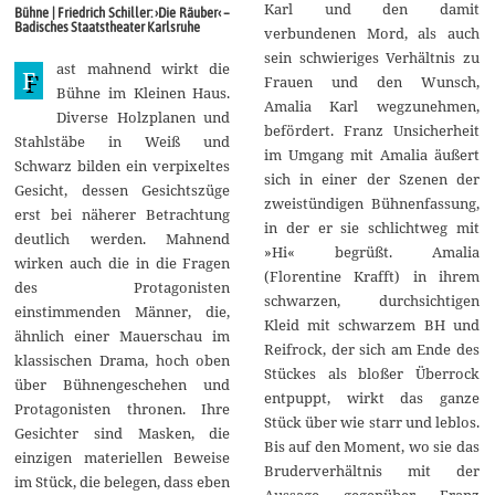
n
Karl und den damit
Bühne | Friedrich Schiller: ›Die Räuber‹ –
u
Badisches Staatstheater Karlsruhe
verbundenen Mord, als auch
a
r
sein schwieriges Verhältnis zu
ast mahnend wirkt die
2
F
Frauen und den Wunsch,
0
Bühne im Kleinen Haus.
1
Amalia Karl wegzunehmen,
Diverse Holzplanen und
5
befördert. Franz Unsicherheit
Stahlstäbe in Weiß und
im Umgang mit Amalia äußert
Schwarz bilden ein verpixeltes
sich in einer der Szenen der
Gesicht, dessen Gesichtszüge
zweistündigen Bühnenfassung,
erst bei näherer Betrachtung
in der er sie schlichtweg mit
deutlich werden. Mahnend
»Hi« begrüßt. Amalia
wirken auch die in die Fragen
(Florentine Krafft) in ihrem
des Protagonisten
schwarzen, durchsichtigen
einstimmenden Männer, die,
Kleid mit schwarzem BH und
ähnlich einer Mauerschau im
Reifrock, der sich am Ende des
klassischen Drama, hoch oben
Stückes als bloßer Überrock
über Bühnengeschehen und
entpuppt, wirkt das ganze
Protagonisten thronen. Ihre
Stück über wie starr und leblos.
Gesichter sind Masken, die
Bis auf den Moment, wo sie das
einzigen materiellen Beweise
Bruderverhältnis mit der
im Stück, die belegen, dass eben
Aussage gegenüber Franz