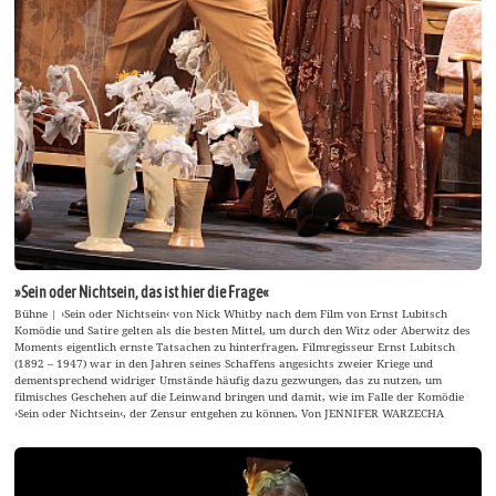
»Sein oder Nichtsein, das ist hier die Frage«
Bühne | ›Sein oder Nichtsein‹ von Nick Whitby nach dem Film von Ernst Lubitsch
Komödie und Satire gelten als die besten Mittel, um durch den Witz oder Aberwitz des
Moments eigentlich ernste Tatsachen zu hinterfragen. Filmregisseur Ernst Lubitsch
(1892 – 1947) war in den Jahren seines Schaffens angesichts zweier Kriege und
dementsprechend widriger Umstände häufig dazu gezwungen, das zu nutzen, um
filmisches Geschehen auf die Leinwand bringen und damit, wie im Falle der Komödie
›Sein oder Nichtsein‹, der Zensur entgehen zu können. Von JENNIFER WARZECHA