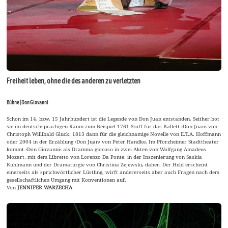
Freiheit leben, ohne die des anderen zu verletzten
Bühne | Don Giovanni
Schon im 14. bzw. 15 Jahrhundert ist die Legende von Don Juan entstanden. Seither bot
sie im deutschsprachigen Raum zum Beispiel 1761 Stoff für das Ballett ›Don Juan‹ von
Christoph Willibald Gluck, 1813 dann für die gleichnamige Novelle von E.T.A. Hoffmann
oder 2004 in der Erzählung ›Don Juan‹ von Peter Handke. Im Pforzheimer Stadttheater
kommt ›Don Giovanni‹ als Dramma giocoso in zwei Akten von Wolfgang Amadeus
Mozart, mit dem Libretto von Lorenzo Da Ponte, in der Inszenierung von Saskia
Kuhlmann und der Dramaturgie von Christina Zejewski, daher. Der Held erscheint
einerseits als sprichwörtlicher Lüstling, wirft andererseits aber auch Fragen nach dem
gesellschaftlichen Umgang mit Konventionen auf.
Von
JENNIFER WARZECHA