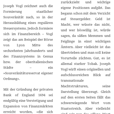
zurückzieht und wichtige
Joseph Vogl zeichnet auch die
eigene Positionen aufgibt. Das
Formierung staatlicher
begann schon mit dem Verzicht
Souveränität nach, so in der
auf Steuergelder. Geld ist
Herausbildung eines regulären
Macht, wer wüsste das nicht,
Steuersystems. Jedoch formiere
und wer böswillig ist, würde
sich im Finanzbereich – Vogl
sagen, da säßen Memmen und
zeigt das am Beispiel der Börse
Feiglinge in einst wichtigen
von Lyon Mitte des
Ämtern. Aber vielleicht ist das
sechzehnten Jahrhunderts und
übertrieben und man soll keine
des Finanzsystems in Genua
Vorurteile züchten. Gut, es ist
bzw. der oberitalienischen
allemal starker Tobak. Joseph
Städte – ein
Vogl wirft einen originellen und
»Souveränitätsreservat eigener
aufschlussreichen Blick auf
Ordnung«.
transnationale
Machtstrukturen, seine
Mit der Gründung der privaten
Darstellung überzeugt. Gleich
Bank of England 1694 sei
auf den ersten Seiten fällt das
endgültig eine Verstetigung und
schwerwiegende Wort vom
Expansion von Finanzmärkten
Staatsstreich. Aber vielleicht
erreicht worden, »die sich
sind wir nur das offene Wort