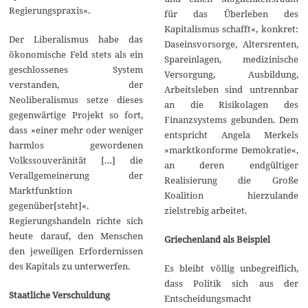
Regierungspraxis«.
für das Überleben des
Kapitalismus schafft«, konkret:
Der Liberalismus habe das
Daseinsvorsorge, Altersrenten,
ökonomische Feld stets als ein
Spareinlagen, medizinische
geschlossenes System
Versorgung, Ausbildung,
verstanden, der
Arbeitsleben sind untrennbar
Neoliberalismus setze dieses
an die Risikolagen des
gegenwärtige Projekt so fort,
Finanzsystems gebunden. Dem
dass »einer mehr oder weniger
entspricht Angela Merkels
harmlos gewordenen
»marktkonforme Demokratie«,
Volkssouveränität […] die
an deren endgültiger
Verallgemeinerung der
Realisierung die Große
Marktfunktion
Koalition hierzulande
gegenüber[steht]«.
zielstrebig arbeitet.
Regierungshandeln richte sich
heute darauf, den Menschen
Griechenland als Beispiel
den jeweiligen Erfordernissen
des Kapitals zu unterwerfen.
Es bleibt völlig unbegreiflich,
dass Politik sich aus der
Staatliche Verschuldung
Entscheidungsmacht