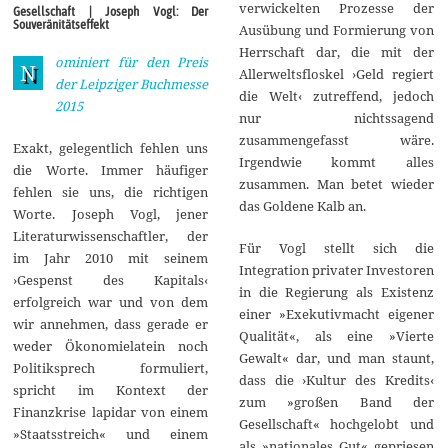
r
verwickelten Prozesse der
Gesellschaft | Joseph Vogl: Der
z
Souveränitätseffekt
Ausübung und Formierung von
2
0
Herrschaft dar, die mit der
ominiert für den Preis
1
N
Allerweltsfloskel ›Geld regiert
5
der Leipziger Buchmesse
die Welt‹ zutreffend, jedoch
2015
nur nichtssagend
zusammengefasst wäre.
Exakt, gelegentlich fehlen uns
Irgendwie kommt alles
die Worte. Immer häufiger
zusammen. Man betet wieder
fehlen sie uns, die richtigen
das Goldene Kalb an.
Worte. Joseph Vogl, jener
Literaturwissenschaftler, der
Für Vogl stellt sich die
im Jahr 2010 mit seinem
Integration privater Investoren
›Gespenst des Kapitals‹
in die Regierung als Existenz
erfolgreich war und von dem
einer »Exekutivmacht eigener
wir annehmen, dass gerade er
Qualität«, als eine »Vierte
weder Ökonomielatein noch
Gewalt« dar, und man staunt,
Politiksprech formuliert,
dass die ›Kultur des Kredits‹
spricht im Kontext der
zum »großen Band der
Finanzkrise lapidar von einem
Gesellschaft« hochgelobt und
»Staatsstreich« und einem
als »nationales Gut« gepriesen