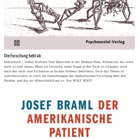
Die Forschung hebt ab
Kulturbuch | Volker Roelcke: Vom Menschen in der Medizin Nein, Schmerzen, das wäre
nicht so sehr meins. Wenn ich versuche, einen Nagel in den Tisch zu schlagen, wird
mich das nicht zum Fachmann in Sachen Schmerz befördern. Doch das Thema ist
aufschlussreich, es wirft die Gewichtungen der medizinischen Forschung über den
Haufen, und das ist offensichtlich gut so. Von WOLF SENFF