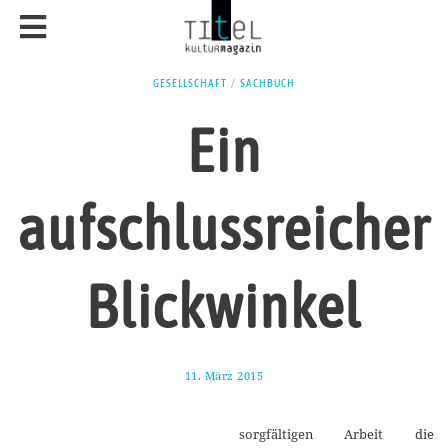
GESELLSCHAFT
/
SACHBUCH
Ein
aufschlussreicher
Blickwinkel
11. März 2015
2
3
.
M
sorgfältigen Arbeit die
ä