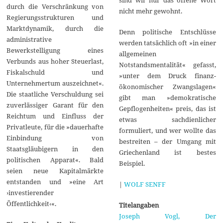
durch die Verschränkung von
nicht mehr gewohnt.
Regierungsstrukturen und
Marktdynamik, durch die
Denn politische Entschlüsse
administrative
werden tatsächlich oft »in einer
Bewerkstelligung eines
allgemeinen
Verbunds aus hoher Steuerlast,
Notstandsmentalität« gefasst,
Fiskalschuld und
»unter dem Druck finanz-
Unternehmertum auszeichnet«.
ökonomischer Zwangslagen«
Die staatliche Verschuldung sei
gibt man »demokratische
zuverlässiger Garant für den
Gepflogenheiten« preis, das ist
Reichtum und Einfluss der
etwas sachdienlicher
Privatleute, für die »dauerhafte
formuliert, und wer wollte das
Einbindung von
bestreiten – der Umgang mit
Staatsgläubigern in den
Griechenland ist bestes
politischen Apparat«. Bald
Beispiel.
seien neue Kapitalmärkte
entstanden und »eine Art
|
WOLF SENFF
›investierender
Öffentlichkeit‹«.
Titelangaben
Joseph Vogl, Der