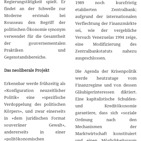
Regierungstätigkeit spielt. Er
1989 noch kurzfristig
findet an der Schwelle zur
etablierten Zentralbank;
Moderne erstmals bei
aufgrund der internationalen
Rousseau den Begriff der
Verflechtung der Finanzmärkte
politischen Ökonomie synonym
sei, wie der vergebliche
verwendet für die Gesamtheit
Versuch Venezuelas 1994 zeige,
der gouvernementalen
eine Modifizierung des
Praktiken und
Zentralbankstatuts nahezu
Gegenstandsbereiche.
ausgeschlossen.
Das neoliberale Projekt
Die Agenda der Krisenpolitik
werde heutzutage vom
Erkennbar werde frühzeitig als
Finanzregime und von dessen
»Konfiguration neuzeitlicher
Gläubigerinteressen diktiert.
Politik« eine »spezifische
Eine kapitalistische Schulden-
Verdoppelung des politischen
und Kreditökonomie
Körpers«, und zwar einerseits
garantiere, dass sich »soziale
in »dem juridischen Format
Ordnung nach den
souveräner Gewalt«,
Mechanismen der
andererseits in einer
Marktwirtschaft konstituiert
»politökonomischen
und einen Möglichkeitsraum