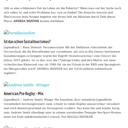
Gibt es eine schlimmere Zeit im Leben als die Pubertät? Wenn man auf der Suche nach
sich selbst ist und echte Probleme hat, sich zu finden? Die dänische Autorin und
Illustratorin Stine Stregen begleitet mit ihrem Stift ein Mädchen durch Teile dieser
Phase.
ANDREA WANNER
konnte mitfühlen.
Ist das schon Sozialtourismus?
Jugendbuch | Rena Dumont: Paradiessucher Mit der Definition »Gesamtheit der
Ortswechsel, die die Betreffenden nur vornehmen, um sich in den Genuss bestimmter
Sozialleistungen zu bringen« wurde der Begriff »Sozialtourismus« zum Unwort des
Jahres 2013 gekürt. Ist es das, was die 17jährige Lenka und ihre Mutter aus einer
tschechischen Kleinstadt tun, als 1986 für sie ein Urlaub in der BRD zum Sprungbrett
ins Westparadies wird? ANDREA WANNER hat der Ich-Erzählerin aufmerksam
zugehört.
American Pie-Rugby – Mix
Jugendbuch | Andrew Smith: Winger Die Annahme, dass männliche Jugendliche
vornehmlich hormongesteuert sind, scheint in vielen Köpfen unausrottbar verankert
und wird dementsprechend als Naturgesetz tradiert. Das kann hin und wieder lustig
sein. Andrew Smith allerdings mixt in seinem ausufernden Teenager-Sex-Sport-Roman
einen am Ende unbekömmlichen Cocktail. Von MAGALI HEISSLER