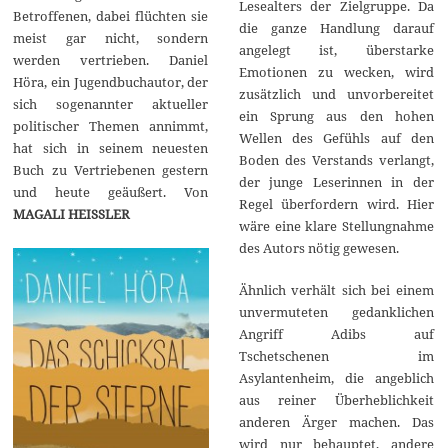
Lesealters der Zielgruppe. Da
Betroffenen, dabei flüchten sie
die ganze Handlung darauf
meist gar nicht, sondern
angelegt ist, überstarke
werden vertrieben. Daniel
Emotionen zu wecken, wird
Höra, ein Jugendbuchautor, der
zusätzlich und unvorbereitet
sich sogenannter aktueller
ein Sprung aus den hohen
politischer Themen annimmt,
Wellen des Gefühls auf den
hat sich in seinem neuesten
Boden des Verstands verlangt,
Buch zu Vertriebenen gestern
der junge Leserinnen in der
und heute geäußert. Von
Regel überfordern wird. Hier
MAGALI HEISSLER
wäre eine klare Stellungnahme
des Autors nötig gewesen.
Ähnlich verhält sich bei einem
unvermuteten gedanklichen
Angriff Adibs auf
Tschetschenen im
Asylantenheim, die angeblich
aus reiner Überheblichkeit
anderen Ärger machen. Das
wird nur behauptet, andere