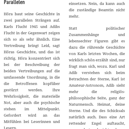
Parallelen
einsetzen. Nein, da kann auch
die zuständige Beamtin nicht
Höra baut seine Geschichte in
mehr.
zwei parallelen Strängen auf.
Karls Flucht 1945 und Adibs
Statt politischer
Flucht in der Gegenwart zeigen
Zusammenhänge und
sich so als sehr ähnlich. Eine
lebensechter Figuren gibt es
Vertreibung bringt Leid, sagt
dazu die rührende Geschichte
Höras Geschichte, und das ist
von Karls letzten Wochen, die
richtig. Höra konzentriert sich
wirklich schön erzählt sind, nur
bei der Beschreibung der
fragt man sich, wozu. Karl und
beiden Vertreibungen auf die
Adib verstehen sich beim
umfassende Unordnung, in die
Betrachten der Sterne, Karl ist
die Betroffenen kopfüber
Amateur-Astronom, Adib sieht
gestürzt werden. Ihre
mehr die religiös-
Wehrlosigkeit, die materielle
philosophische Seite, ganz der
Not, aber auch die psychische
Naturmensch. Heimat, deine
stehen im Mittelpunkt.
Sterne. Und die des Schicksals
Gefordert wird an das
natürlich auch. Dass eine Art
Mitfühlen bei Leserinnen und
rettender Engel auftaucht,
Lesern.