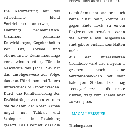
verwundert auch nicht mehr.
Die Reduzierung auf das
Damit dem Emotionenbrei auch
schreckliche Elend
keine Zutat fehlt, kommt es
Vertriebener unterwegs ist
gegen Ende noch zu einem
allerdings problematisch.
fingierten Bombenalarm. Wenn
Ursachen, politische
die Gefühle mal losgelassen
Entwicklungen, Gegebenheiten
sind, gibt es einfach kein Halten
vor Ort, soziale und
mehr.
ökonomische Zusammenhänge
Aus der interessanten
verschwinden völlig. Für die
Grundidee wird also insgesamt
Geschichte des Jahrs 1945 hat
gesehen rasch eine
das unseligerweise zur Folge,
Vertriebenen-Soap mit sehr
dass aus Täterinnen und Tätern
hakeligen Stellen. Das mag
unterschiedslos Opfer werden.
Teenagerherzen aufs Beste
Durch die Parallelisierung der
rühren, trägt zum Thema aber
Erzählstränge werden zu dem
zu wenig bei.
die Soldaten der Roten Armee
ungut mit Taliban und
|
MAGALI HEISSLER
Schleppern in Beziehung
gesetzt. Dazu kommt, dass die
Titelangaben