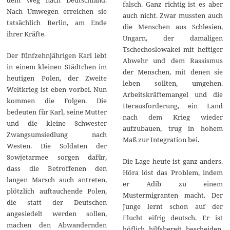
dem Weg nach Deutschland.
falsch. Ganz richtig ist es aber
Nach Umwegen erreichen sie
auch nicht. Zwar mussten auch
tatsächlich Berlin, am Ende
die Menschen aus Schlesien,
ihrer Kräfte.
Ungarn, der damaligen
Tschechoslowakei mit heftiger
Der fünfzehnjährigen Karl lebt
Abwehr und dem Rassismus
in einem kleinen Städtchen im
der Menschen, mit denen sie
heutigen Polen, der Zweite
leben sollten, umgehen.
Weltkrieg ist eben vorbei. Nun
Arbeitskräftemangel und die
kommen die Folgen. Die
Herausforderung, ein Land
bedeuten für Karl, seine Mutter
nach dem Krieg wieder
und die kleine Schwester
aufzubauen, trug in hohem
Zwangsumsiedlung nach
Maß zur Integration bei.
Westen. Die Soldaten der
Sowjetarmee sorgen dafür,
Die Lage heute ist ganz anders.
dass die Betroffenen den
Höra löst das Problem, indem
langen Marsch auch antreten,
er Adib zu einem
plötzlich auftauchende Polen,
Mustermigranten macht. Der
die statt der Deutschen
Junge lernt schon auf der
angesiedelt werden sollen,
Flucht eifrig deutsch. Er ist
machen den Abwandernden
höflich, hilfsbereit, bescheiden,