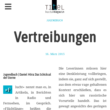
JUGENDBUCH
Vertreibungen
16. März 2015
9
.
O
k
Die Leserinnen müssen hier
t
o
eine Denkleistung vollbringen,
Jugendbuch | Daniel Höra: Das Schicksal
b
der Sterne
indem sie, ganz auf sich gestellt,
e
r
aus dem etwas vage gehaltenen
lucht« nennt man es, in
2
»F
Kontext erschließen, dass es
0
Artikeln, in Berichten
1
sich hier um rassistische
in Radio und
7
Vorurteile handelt. Das ist
Fernsehen, im Gespräch.
gewagt angesichts des geringen
»Flüchtlinge« heißen die