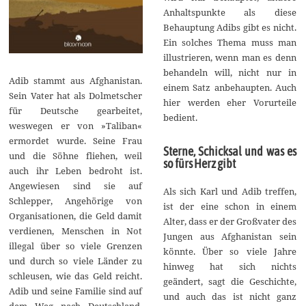
Anhaltspunkte als diese
Behauptung Adibs gibt es nicht.
Ein solches Thema muss man
illustrieren, wenn man es denn
behandeln will, nicht nur in
Adib stammt aus Afghanistan.
einem Satz anbehaupten. Auch
Sein Vater hat als Dolmetscher
hier werden eher Vorurteile
für Deutsche gearbeitet,
bedient.
weswegen er von »Taliban«
ermordet wurde. Seine Frau
Sterne, Schicksal und was es
und die Söhne fliehen, weil
so fürs Herz gibt
auch ihr Leben bedroht ist.
Angewiesen sind sie auf
Als sich Karl und Adib treffen,
Schlepper, Angehörige von
ist der eine schon in einem
Organisationen, die Geld damit
Alter, dass er der Großvater des
verdienen, Menschen in Not
Jungen aus Afghanistan sein
illegal über so viele Grenzen
könnte. Über so viele Jahre
und durch so viele Länder zu
hinweg hat sich nichts
schleusen, wie das Geld reicht.
geändert, sagt die Geschichte,
Adib und seine Familie sind auf
und auch das ist nicht ganz