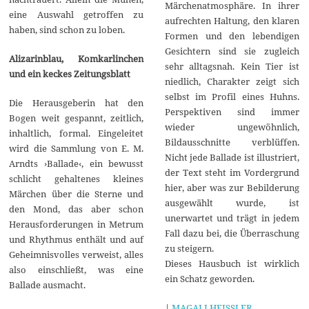
Märchenatmosphäre. In ihrer
eine Auswahl getroffen zu
aufrechten Haltung, den klaren
haben, sind schon zu loben.
Formen und den lebendigen
Gesichtern sind sie zugleich
Alizarinblau, Komkarlinchen
sehr alltagsnah. Kein Tier ist
und ein keckes Zeitungsblatt
niedlich, Charakter zeigt sich
selbst im Profil eines Huhns.
Die Herausgeberin hat den
Perspektiven sind immer
Bogen weit gespannt, zeitlich,
wieder ungewöhnlich,
inhaltlich, formal. Eingeleitet
Bildausschnitte verblüffen.
wird die Sammlung von E. M.
Nicht jede Ballade ist illustriert,
Arndts ›Ballade‹, ein bewusst
der Text steht im Vordergrund
schlicht gehaltenes kleines
hier, aber was zur Bebilderung
Märchen über die Sterne und
ausgewählt wurde, ist
den Mond, das aber schon
unerwartet und trägt in jedem
Herausforderungen in Metrum
Fall dazu bei, die Überraschung
und Rhythmus enthält und auf
zu steigern.
Geheimnisvolles verweist, alles
Dieses Hausbuch ist wirklich
also einschließt, was eine
ein Schatz geworden.
Ballade ausmacht.
|
MAGALI HEISSLER