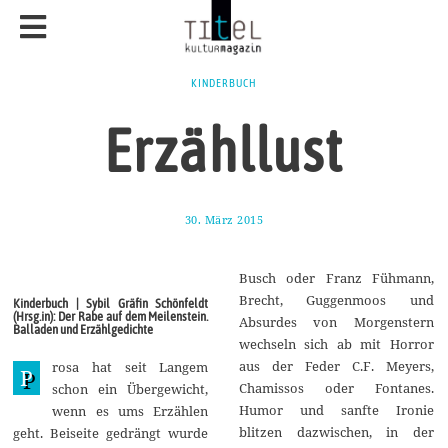
KINDERBUCH
Erzähllust
30. März 2015
1
7
.
A
Busch oder Franz Fühmann,
u
g
Brecht, Guggenmoos und
Kinderbuch | Sybil Gräfin Schönfeldt
u
(Hrsg.in): Der Rabe auf dem Meilenstein.
Absurdes von Morgenstern
s
Balladen und Erzählgedichte
t
wechseln sich ab mit Horror
2
aus der Feder C.F. Meyers,
rosa hat seit Langem
0
P
1
Chamissos oder Fontanes.
schon ein Übergewicht,
7
Humor und sanfte Ironie
wenn es ums Erzählen
blitzen dazwischen, in der
geht. Beiseite gedrängt wurde