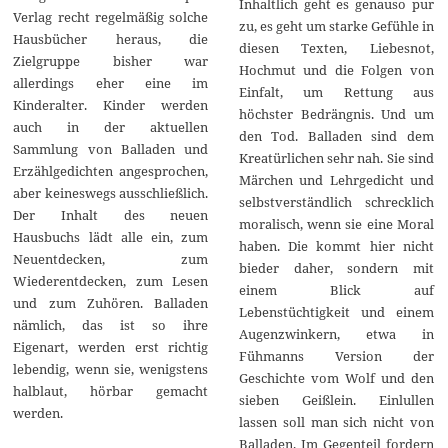
Inhaltlich geht es genauso pur
Verlag recht regelmäßig solche
zu, es geht um starke Gefühle in
Hausbücher heraus, die
diesen Texten, Liebesnot,
Zielgruppe bisher war
Hochmut und die Folgen von
allerdings eher eine im
Einfalt, um Rettung aus
Kinderalter. Kinder werden
höchster Bedrängnis. Und um
auch in der aktuellen
den Tod. Balladen sind dem
Sammlung von Balladen und
Kreatürlichen sehr nah. Sie sind
Erzählgedichten angesprochen,
Märchen und Lehrgedicht und
aber keineswegs ausschließlich.
selbstverständlich schrecklich
Der Inhalt des neuen
moralisch, wenn sie eine Moral
Hausbuchs lädt alle ein, zum
haben. Die kommt hier nicht
Neuentdecken, zum
bieder daher, sondern mit
Wiederentdecken, zum Lesen
einem Blick auf
und zum Zuhören. Balladen
Lebenstüchtigkeit und einem
nämlich, das ist so ihre
Augenzwinkern, etwa in
Eigenart, werden erst richtig
Fühmanns Version der
lebendig, wenn sie, wenigstens
Geschichte vom Wolf und den
halblaut, hörbar gemacht
sieben Geißlein. Einlullen
werden.
lassen soll man sich nicht von
Balladen. Im Gegenteil fordern