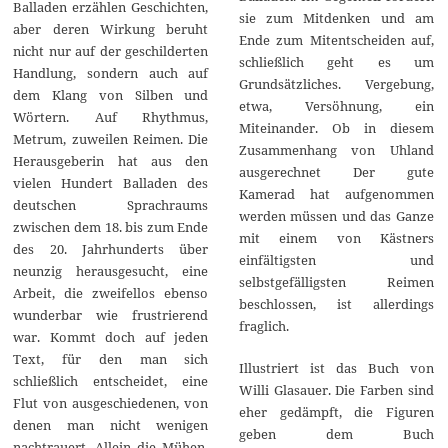
Balladen erzählen Geschichten,
sie zum Mitdenken und am
aber deren Wirkung beruht
Ende zum Mitentscheiden auf,
nicht nur auf der geschilderten
schließlich geht es um
Handlung, sondern auch auf
Grundsätzliches. Vergebung,
dem Klang von Silben und
etwa, Versöhnung, ein
Wörtern. Auf Rhythmus,
Miteinander. Ob in diesem
Metrum, zuweilen Reimen. Die
Zusammenhang von Uhland
Herausgeberin hat aus den
ausgerechnet Der gute
vielen Hundert Balladen des
Kamerad hat aufgenommen
deutschen Sprachraums
werden müssen und das Ganze
zwischen dem 18. bis zum Ende
mit einem von Kästners
des 20. Jahrhunderts über
einfältigsten und
neunzig herausgesucht, eine
selbstgefälligsten Reimen
Arbeit, die zweifellos ebenso
beschlossen, ist allerdings
wunderbar wie frustrierend
fraglich.
war. Kommt doch auf jeden
Text, für den man sich
Illustriert ist das Buch von
schließlich entscheidet, eine
Willi Glasauer. Die Farben sind
Flut von ausgeschiedenen, von
eher gedämpft, die Figuren
denen man nicht wenigen
geben dem Buch
nachtrauert. Allein die Mühen,