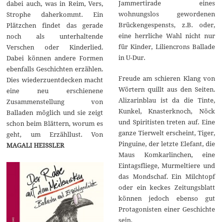
Jammertirade eines
dabei auch, was in Reim, Vers,
wohnungslos gewordenen
Strophe daherkommt. Ein
Brückengespensts, z.B. oder,
Plätzchen findet das gerade
eine herrliche Wahl nicht nur
noch als unterhaltende
für Kinder, Liliencrons Ballade
Verschen oder Kinderlied.
in U-Dur.
Dabei können andere Formen
ebenfalls Geschichten erzählen.
Freude am schieren Klang von
Dies wiederzuentdecken macht
Wörtern quillt aus den Seiten.
eine neu erschienene
Alizarinblau ist da die Tinte,
Zusammenstellung von
Kunkel, Knasterknoch, Nöck
Balladen möglich und sie zeigt
und Spiritisten treten auf. Eine
schon beim Blättern, worum es
ganze Tierwelt erscheint, Tiger,
geht, um Erzähllust. Von
Pinguine, der letzte Elefant, die
MAGALI HEISSLER
Maus Komkarlinchen, eine
Eintagsfliege, Murmeltiere und
das Mondschaf. Ein Milchtopf
oder ein keckes Zeitungsblatt
können jedoch ebenso gut
Protagonisten einer Geschichte
sein.