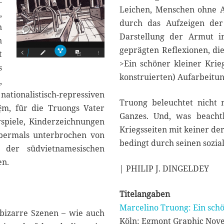
.
Leichen, Menschen ohne A
,
durch das Aufzeigen der 
n
Darstellung der Armut i
n
geprägten Reflexionen, di
t
>Ein schöner kleiner Krieg
s
konstruierten) Aufarbeitun
,
ionalistisch-repressiven
Truong beleuchtet nicht n
ệm, für die Truongs Vater
Ganzes. Und, was beachtl
rspiele, Kinderzeichnungen
Kriegsseiten mit keiner der
abermals unterbrochen von
bedingt durch seinen sozi
der südvietnamesischen
en.
| PHILIP J. DINGELDEY
Titelangaben
Marcelino Truong: Ein schö
 bizarre Szenen – wie auch
Köln: Egmont Graphic Nove