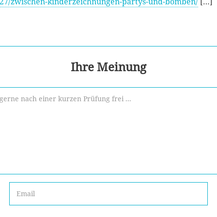
05/27/zwischen-kinderzeichnungen-partys-und-bomben/
[…]
Ihre Meinung