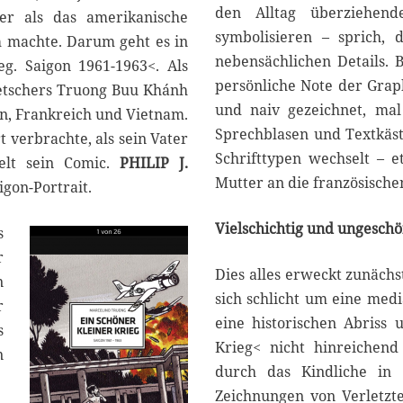
den Alltag überziehend
ger als das amerikanische
symbolisieren – sprich, d
m machte. Darum geht es in
nebensächlichen Details. B
g. Saigon 1961-1963<. Als
persönliche Note der Grap
etschers Truong Buu Khánh
und naiv gezeichnet, mal w
en, Frankreich und Vietnam.
Sprechblasen und Textkäst
t verbrachte, als sein Vater
Schrifttypen wechselt – 
delt sein Comic.
PHILIP J.
Mutter an die französische
igon-Portrait.
Vielschichtig und ungeschö
s
r
Dies alles erweckt zunächs
n
sich schlicht um eine med
r
eine historischen Abriss 
s
Krieg< nicht hinreichend
n
durch das Kindliche in 
Zeichnungen von Verletzte