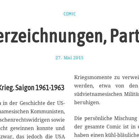
COMIC
erzeichnungen, Par
27. Mai 2015
2
3
.
J
Kriegsmomente zu verwei
u
werden, etwa von den 
Krieg. Saigon 1961-1963
n
südvietnamesischen Militä
i
2
beruhigen.
 in der Geschichte der US-
0
etnamesischen Kommunisten,
1
Die persönliche Mischung 
nschenrechtswidrigen sowie
5
der gesamte Comic ist in e
icht gewinnen konnte und
haben einen kühl-bläuliche
 zwar, das jedoch die USA