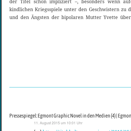
der Titel schon impliziert –, besonders wenn auf
kindlichen Kriegsspiele unter den Geschwistern zu
und den Ängsten der bipolaren Mutter Yvette über
Pressespiegel: Egmont Graphic Novel in den Medien (4) | Egmont
sagt:
11. August 2015 um 10:01 Uhr