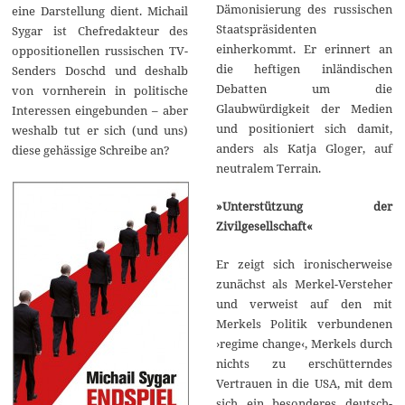
Dämonisierung des russischen
eine Darstellung dient. Michail
Staatspräsidenten
Sygar ist Chefredakteur des
einherkommt. Er erinnert an
oppositionellen russischen TV-
die heftigen inländischen
Senders Doschd und deshalb
Debatten um die
von vornherein in politische
Glaubwürdigkeit der Medien
Interessen eingebunden – aber
und positioniert sich damit,
weshalb tut er sich (und uns)
anders als Katja Gloger, auf
diese gehässige Schreibe an?
neutralem Terrain.
»Unterstützung der
Zivilgesellschaft«
Er zeigt sich ironischerweise
zunächst als Merkel-Versteher
und verweist auf den mit
Merkels Politik verbundenen
›regime change‹, Merkels durch
nichts zu erschütterndes
Vertrauen in die USA, mit dem
sich ein besonderes deutsch-