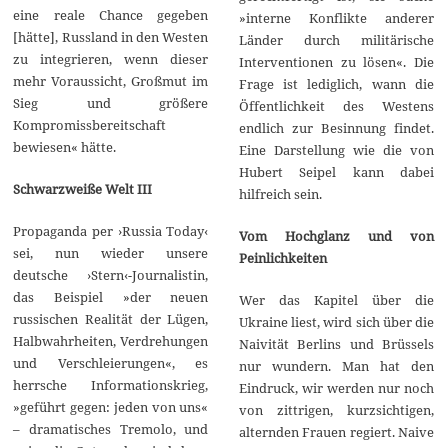
eine reale Chance gegeben
»interne Konflikte anderer
[hätte], Russland in den Westen
Länder durch militärische
zu integrieren, wenn dieser
Interventionen zu lösen«. Die
mehr Voraussicht, Großmut im
Frage ist lediglich, wann die
Sieg und größere
Öffentlichkeit des Westens
Kompromissbereitschaft
endlich zur Besinnung findet.
bewiesen« hätte.
Eine Darstellung wie die von
Hubert Seipel kann dabei
Schwarzweiße Welt III
hilfreich sein.
Propaganda per ›Russia Today‹
Vom Hochglanz und von
sei, nun wieder unsere
Peinlichkeiten
deutsche ›Stern‹-Journalistin,
das Beispiel »der neuen
Wer das Kapitel über die
russischen Realität der Lügen,
Ukraine liest, wird sich über die
Halbwahrheiten, Verdrehungen
Naivität Berlins und Brüssels
und Verschleierungen«, es
nur wundern. Man hat den
herrsche Informationskrieg,
Eindruck, wir werden nur noch
»geführt gegen: jeden von uns«
von zittrigen, kurzsichtigen,
– dramatisches Tremolo, und
alternden Frauen regiert. Naive