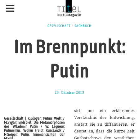
GESELLSCHAFT
/
SACHBUCH
Im Brennpunkt:
Putin
23. Oktober 2015
2
2
.
O
sich um ein erklärendes
k
t
Verständnis der Entwicklung,
Gesellschaft | K.Gloger: Putins Welt /
o
M.Sygar: Endspiel. Die Metamorphosen
anstatt sie zu diffamieren, er
b
des Wladimir Putin / W. Laqueur:
e
Putinismus. Wohin treibt Russland? /
deutet an, dass die kurze Zeit
r
H.Seipel: Putin. Innenansichten der
Gorbatschows den westlichen
Macht
2