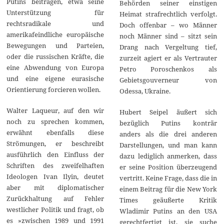
Putins beitragen, etwa seine
Behörden seiner einstigen
Unterstützung für
Heimat strafrechtlich verfolgt.
rechtsradikale und
Doch offenbar – wo Männer
amerikafeindliche europäische
noch Männer sind – sitzt sein
Bewegungen und Parteien,
Drang nach Vergeltung tief,
oder die russischen Kräfte, die
zurzeit agiert er als Vertrauter
eine Abwendung von Europa
Petro Poroschenkos als
und eine eigene eurasische
Gebietsgouverneur von
Orientierung forcieren wollen.
Odessa, Ukraine.
Walter Laqueur, auf den wir
Hubert Seipel äußert sich
noch zu sprechen kommen,
bezüglich Putins konträr
erwähnt ebenfalls diese
anders als die drei anderen
Strömungen, er beschreibt
Darstellungen, und man kann
ausführlich den Einfluss der
dazu lediglich anmerken, dass
Schriften des zweifelhaften
er seine Position überzeugend
Ideologen Ivan Ilyin, deutet
vertritt. Keine Frage, dass die in
aber mit diplomatischer
einem Beitrag für die New York
Zurückhaltung auf Fehler
Times geäußerte Kritik
westlicher Politik und fragt, ob
Wladimir Putins an den USA
es »zwischen 1989 und 1991
gerechtfertigt ist, sie suche