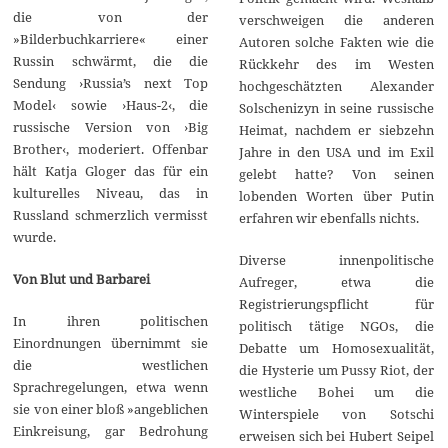
die von der
verschweigen die anderen
»Bilderbuchkarriere« einer
Autoren solche Fakten wie die
Russin schwärmt, die die
Rückkehr des im Westen
Sendung ›Russia’s next Top
hochgeschätzten Alexander
Model‹ sowie ›Haus-2‹, die
Solschenizyn in seine russische
russische Version von ›Big
Heimat, nachdem er siebzehn
Brother‹, moderiert. Offenbar
Jahre in den USA und im Exil
hält Katja Gloger das für ein
gelebt hatte? Von seinen
kulturelles Niveau, das in
lobenden Worten über Putin
Russland schmerzlich vermisst
erfahren wir ebenfalls nichts.
wurde.
Diverse innenpolitische
Von Blut und Barbarei
Aufreger, etwa die
Registrierungspflicht für
In ihren politischen
politisch tätige NGOs, die
Einordnungen übernimmt sie
Debatte um Homosexualität,
die westlichen
die Hysterie um Pussy Riot, der
Sprachregelungen, etwa wenn
westliche Bohei um die
sie von einer bloß »angeblichen
Winterspiele von Sotschi
Einkreisung, gar Bedrohung
erweisen sich bei Hubert Seipel