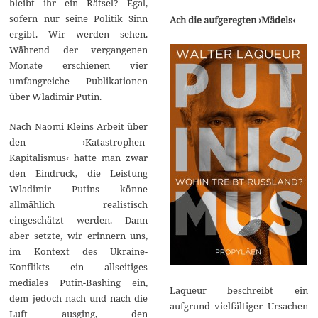
bleibt ihr ein Rätsel? Egal,
sofern nur seine Politik Sinn
Ach die aufgeregten ›Mädels‹
ergibt. Wir werden sehen.
Während der vergangenen
Monate erschienen vier
umfangreiche Publikationen
über Wladimir Putin.
Nach Naomi Kleins Arbeit über
den ›Katastrophen-
Kapitalismus‹ hatte man zwar
den Eindruck, die Leistung
Wladimir Putins könne
allmählich realistisch
eingeschätzt werden. Dann
aber setzte, wir erinnern uns,
im Kontext des Ukraine-
Konflikts ein allseitiges
mediales Putin-Bashing ein,
Laqueur beschreibt ein
dem jedoch nach und nach die
aufgrund vielfältiger Ursachen
Luft ausging, den