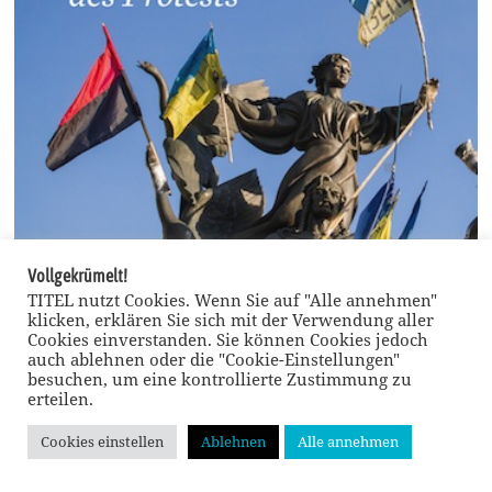
Vollgekrümelt!
TITEL nutzt Cookies. Wenn Sie auf "Alle annehmen"
klicken, erklären Sie sich mit der Verwendung aller
Cookies einverstanden. Sie können Cookies jedoch
auch ablehnen oder die "Cookie-Einstellungen"
besuchen, um eine kontrollierte Zustimmung zu
erteilen.
Russische statt ukrainische Kampfdelfine
Gesellschaft | Andrej Kurkow: Ukrainisches Tagebuch »Was gerade auf dem Majdan
Cookies einstellen
Ablehnen
Alle annehmen
passiert, ist unklar«, so schließt der Tagebucheintrag vom 9. Dezember 2013. – Der
ukrainische Autor Andrej Kurkow, geboren 1961, wurde international durch seine
humorvollen Romane bekannt, in denen er den absurden, turbokapitalistischen Alltag