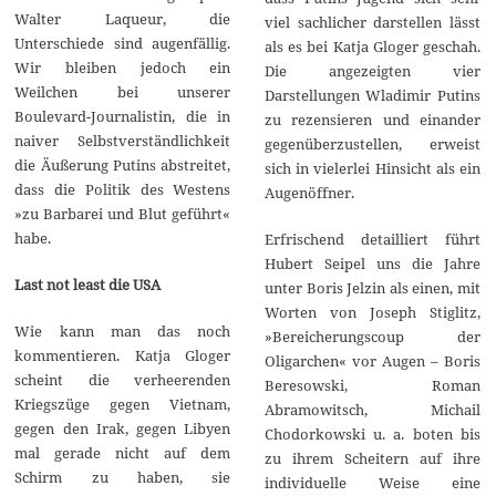
Walter Laqueur, die
viel sachlicher darstellen lässt
Unterschiede sind augenfällig.
als es bei Katja Gloger geschah.
Wir bleiben jedoch ein
Die angezeigten vier
Weilchen bei unserer
Darstellungen Wladimir Putins
Boulevard-Journalistin, die in
zu rezensieren und einander
naiver Selbstverständlichkeit
gegenüberzustellen, erweist
die Äußerung Putins abstreitet,
sich in vielerlei Hinsicht als ein
dass die Politik des Westens
Augenöffner.
»zu Barbarei und Blut geführt«
habe.
Erfrischend detailliert führt
Hubert Seipel uns die Jahre
Last not least die USA
unter Boris Jelzin als einen, mit
Worten von Joseph Stiglitz,
Wie kann man das noch
»Bereicherungscoup der
kommentieren. Katja Gloger
Oligarchen« vor Augen – Boris
scheint die verheerenden
Beresowski, Roman
Kriegszüge gegen Vietnam,
Abramowitsch, Michail
gegen den Irak, gegen Libyen
Chodorkowski u. a. boten bis
mal gerade nicht auf dem
zu ihrem Scheitern auf ihre
Schirm zu haben, sie
individuelle Weise eine