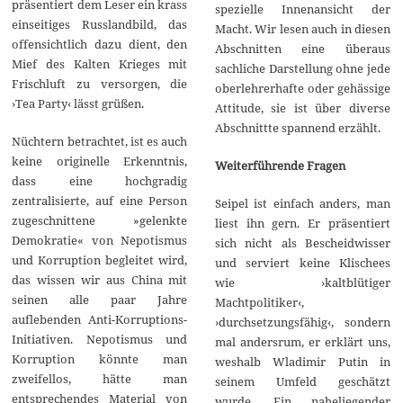
präsentiert dem Leser ein krass
spezielle Innenansicht der
einseitiges Russlandbild, das
Macht. Wir lesen auch in diesen
offensichtlich dazu dient, den
Abschnitten eine überaus
Mief des Kalten Krieges mit
sachliche Darstellung ohne jede
Frischluft zu versorgen, die
oberlehrerhafte oder gehässige
›Tea Party‹ lässt grüßen.
Attitude, sie ist über diverse
Abschnittte spannend erzählt.
Nüchtern betrachtet, ist es auch
keine originelle Erkenntnis,
Weiterführende Fragen
dass eine hochgradig
zentralisierte, auf eine Person
Seipel ist einfach anders, man
zugeschnittene »gelenkte
liest ihn gern. Er präsentiert
Demokratie« von Nepotismus
sich nicht als Bescheidwisser
und Korruption begleitet wird,
und serviert keine Klischees
das wissen wir aus China mit
wie ›kaltblütiger
seinen alle paar Jahre
Machtpolitiker‹,
auflebenden Anti-Korruptions-
›durchsetzungsfähig‹, sondern
Initiativen. Nepotismus und
mal andersrum, er erklärt uns,
Korruption könnte man
weshalb Wladimir Putin in
zweifellos, hätte man
seinem Umfeld geschätzt
entsprechendes Material von
wurde. Ein naheliegender