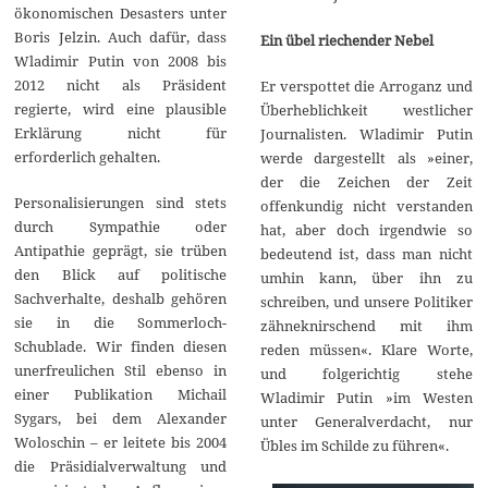
ökonomischen Desasters unter
Boris Jelzin. Auch dafür, dass
Ein übel riechender Nebel
Wladimir Putin von 2008 bis
2012 nicht als Präsident
Er verspottet die Arroganz und
regierte, wird eine plausible
Überheblichkeit westlicher
Erklärung nicht für
Journalisten. Wladimir Putin
erforderlich gehalten.
werde dargestellt als »einer,
der die Zeichen der Zeit
Personalisierungen sind stets
offenkundig nicht verstanden
durch Sympathie oder
hat, aber doch irgendwie so
Antipathie geprägt, sie trüben
bedeutend ist, dass man nicht
den Blick auf politische
umhin kann, über ihn zu
Sachverhalte, deshalb gehören
schreiben, und unsere Politiker
sie in die Sommerloch-
zähneknirschend mit ihm
Schublade. Wir finden diesen
reden müssen«. Klare Worte,
unerfreulichen Stil ebenso in
und folgerichtig stehe
einer Publikation Michail
Wladimir Putin »im Westen
Sygars, bei dem Alexander
unter Generalverdacht, nur
Woloschin – er leitete bis 2004
Übles im Schilde zu führen«.
die Präsidialverwaltung und