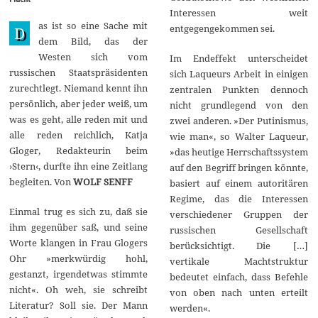
0
Interessen weit
1
as ist so eine Sache mit
entgegengekommen sei.
D
5
dem Bild, das der
Westen sich vom
Im Endeffekt unterscheidet
russischen Staatspräsidenten
sich Laqueurs Arbeit in einigen
zurechtlegt. Niemand kennt ihn
zentralen Punkten dennoch
persönlich, aber jeder weiß, um
nicht grundlegend von den
was es geht, alle reden mit und
zwei anderen. »Der Putinismus,
alle reden reichlich, Katja
wie man«, so Walter Laqueur,
Gloger, Redakteurin beim
»das heutige Herrschaftssystem
›Stern‹, durfte ihn eine Zeitlang
auf den Begriff bringen könnte,
begleiten. Von
WOLF SENFF
basiert auf einem autoritären
Regime, das die Interessen
Einmal trug es sich zu, daß sie
verschiedener Gruppen der
ihm gegenüber saß, und seine
russischen Gesellschaft
Worte klangen in Frau Glogers
berücksichtigt. Die […]
Ohr »merkwürdig hohl,
vertikale Machtstruktur
gestanzt, irgendetwas stimmte
bedeutet einfach, dass Befehle
nicht«. Oh weh, sie schreibt
von oben nach unten erteilt
Literatur? Soll sie. Der Mann
werden«.