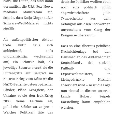
›wir‹, die Guten, das sind dann
deutsche Politiker wollten eben
vermutlich die USA, Fox News,
noch eine politisch völlig
medialer Mainstream etc.
abgewirtschaftete Julia
Schade, dass Katja Gloger außer
Tymoschenko aus dem
Schwarz-Weiß-Malerei nichts
Gefängnis auslösen und werden
einfällt.
unversehens vom Gang der
Ereignisse überrannt.
Als außenpolitischer Akteur
trete Putin teils sich
Dass so eine überaus peinliche
anbiedernd, teils
Nachrichtenlage bei den
undurchsichtig, wechselhaft
Hausmedien des ›Unternehmen
auf, ein Schurke halt, als
Deutschland‹, des stolzen
jeweilige Zäsuren nennt sie die
Fußball- und
Luftangriffe auf Belgrad im
Exportweltmeisters, in
Kosovo-Krieg vom März 99, die
kleingedruckte Nischen
NATO-Beitritte osteuropäischer
abserviert wird – so ist die Lage
Länder, Pläne Georgiens, der
nun einmal in diesem unseren
Ukraine sowie den Irak-Krieg
Lande. Hubert Seipels
2003. Seine Leitlinie sei,
Darstellung kann empfohlen
politische Stärke zu zeigen –
werden.
Welcher Politiker täte das