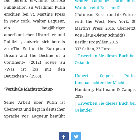
Die bereits erwähnte seriöse
Walter Laqueur: Putinismus.
Publikation zu Wladimir Putin
Wohin treibt Russland?
erschien bei St. Martin’s Press
(Putinism. Russia and its Future
in New York. Walter Laqueur,
with the West, New York: St
ein langjähriger
Martin’s Press 2015, übersetzt
amerikanischer Historiker und
von Klaus-Dieter Schmidt)
Publizist, äußerte sich bereits
Berlin: Propyläen 2015
zu »The End of the European
332 Seiten, 22 Euro
Dream and the Decline of a
|
Erwerben Sie dieses Buch bei
Continent« (2012) sowie zu
Osiander
»Was ist los mit den
Hubert Seipel: Putin.
Deutschen?« (1988).
Innenansichten der Macht
›Vertikale Machtstruktur‹
Hamburg: Hoffmann & Campe,
2015
Seine Arbeit über Putin ist
|
Erwerben Sie dieses Buch bei
übersetzt und liegt in deutscher
Osiander
Sprache vor. Laqueur bemüht