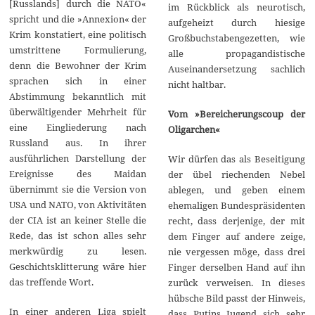
[Russlands] durch die NATO«
im Rückblick als neurotisch,
spricht und die »Annexion« der
aufgeheizt durch hiesige
Krim konstatiert, eine politisch
Großbuchstabengezetten, wie
umstrittene Formulierung,
alle propagandistische
denn die Bewohner der Krim
Auseinandersetzung sachlich
sprachen sich in einer
nicht haltbar.
Abstimmung bekanntlich mit
überwältigender Mehrheit für
Vom »Bereicherungscoup der
eine Eingliederung nach
Oligarchen«
Russland aus. In ihrer
ausführlichen Darstellung der
Wir dürfen das als Beseitigung
Ereignisse des Maidan
der übel riechenden Nebel
übernimmt sie die Version von
ablegen, und geben einem
USA und NATO, von Aktivitäten
ehemaligen Bundespräsidenten
der CIA ist an keiner Stelle die
recht, dass derjenige, der mit
Rede, das ist schon alles sehr
dem Finger auf andere zeige,
merkwürdig zu lesen.
nie vergessen möge, dass drei
Geschichtsklitterung wäre hier
Finger derselben Hand auf ihn
das treffende Wort.
zurück verweisen. In dieses
hübsche Bild passt der Hinweis,
In einer anderen Liga spielt
dass Putins Jugend sich sehr