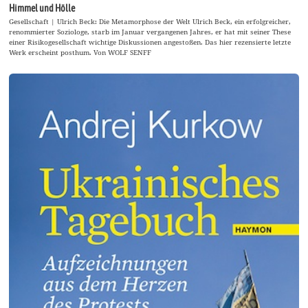
Himmel und Hölle
Gesellschaft | Ulrich Beck: Die Metamorphose der Welt Ulrich Beck, ein erfolgreicher,
renommierter Soziologe, starb im Januar vergangenen Jahres, er hat mit seiner These
einer Risikogesellschaft wichtige Diskussionen angestoßen. Das hier rezensierte letzte
Werk erscheint posthum. Von WOLF SENFF