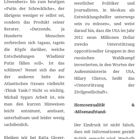
Löwenherz« bis zum heutigen
westlicher Politiker und
»Putin der Schreckliche«, der
Journalisten, in Moskau als
übrigens weniger er selbst sei,
Entwicklungshelfer unterwegs
sondern das Produkt seiner
sein zu müssen«, und weist
Berater. »Dutzende, ja
darauf hin, dass die USA im Jahr
Hunderte Menschen
2012 neun Millionen Dollar
zerbrechen sich tagaus, tagein
zwecks Unterstützung
die Köpfe darüber, welche
oppositioneller Gruppen in den
Entscheidungen Wladimir
russischen Wahlkampf
Putin fällen soll«. Ist das
investierten, in den Worten der
schlimm? Nennt sich das auf
Außenministerin der USA,
der anderen Seite des
Hilary Clinton, heißt das
Atlantischen Ozeans vielleicht
»Unterstützung der
›Think Tank‹? Nicht so wichtig.
Zivilgesellschaft«.
Michail Sygars Arbeit ist, wie
man den kurzen Hinweisen
Homosexualität &
leicht entnimmt, amüsant,
›Mösenaufstand‹
unterhaltsam und leider wenig
sachdienlich.
Der Eindruck ist nicht falsch,
dass mit Informationen gezielt
Bleiben wir bei Katja Gloger,
Politik gemacht wird. Weshalb