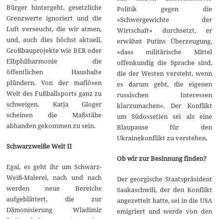
Bürger hintergeht, gesetzliche
Politik gegen die
Grenzwerte ignoriert und die
»Schwergewichte der
Luft verseucht, die wir atmen,
Wirtschaft« durchsetzt, er
und, auch dies höchst aktuell,
erwähnt Putins Überzeugung,
Großbauprojekte wie BER oder
»dass militärische Mittel
Elbphilharmonie die
offenkundig die Sprache sind,
öffentlichen Haushalte
die der Westen versteht, wenn
plündern. Von der mafiösen
es darum geht, die eigenen
Welt des Fußballsports ganz zu
russischen Interessen
schweigen. Katja Gloger
klarzumachen«. Der Konflikt
scheinen die Maßstäbe
um Südossetien sei als eine
abhanden gekommen zu sein.
Blaupause für den
Ukrainekonflikt zu verstehen.
Schwarzweiße Welt II
Ob wir zur Besinnung finden?
Egal, es geht ihr um Schwarz-
Weiß-Malerei, nach und nach
Der georgische Staatspräsident
werden neue Bereiche
Saakaschwili, der den Konflikt
aufgeblättert, die zur
angezettelt hatte, sei in die USA
Dämonisierung Wladimir
emigriert und werde von den