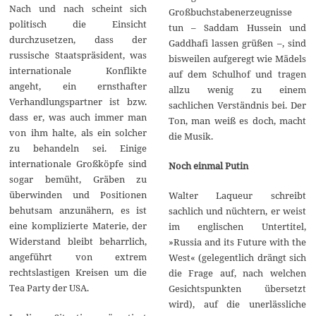
Nach und nach scheint sich
Großbuchstabenerzeugnisse
politisch die Einsicht
tun – Saddam Hussein und
durchzusetzen, dass der
Gaddhafi lassen grüßen –, sind
russische Staatspräsident, was
bisweilen aufgeregt wie Mädels
internationale Konflikte
auf dem Schulhof und tragen
angeht, ein ernsthafter
allzu wenig zu einem
Verhandlungspartner ist bzw.
sachlichen Verständnis bei. Der
dass er, was auch immer man
Ton, man weiß es doch, macht
von ihm halte, als ein solcher
die Musik.
zu behandeln sei. Einige
internationale Großköpfe sind
Noch einmal Putin
sogar bemüht, Gräben zu
überwinden und Positionen
Walter Laqueur schreibt
behutsam anzunähern, es ist
sachlich und nüchtern, er weist
eine komplizierte Materie, der
im englischen Untertitel,
Widerstand bleibt beharrlich,
»Russia and its Future with the
angeführt von extrem
West« (gelegentlich drängt sich
rechtslastigen Kreisen um die
die Frage auf, nach welchen
Tea Party der USA.
Gesichtspunkten übersetzt
wird), auf die unerlässliche