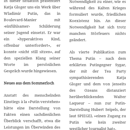
In dieser Situation präsentiert
Notwendigkeit zu einer, wie es
Katja Gloger uns ein Werk über
während des Kalten Krieges
Wladimir Putin, das in
formuliert wurde, friedlichen
Boulevard-Manier mit
Koexistenz hin. An dieser
›einfühlsamer‹ Schilderung
Notwendigkeit hat sich trotz
seiner Jugend einsetzt. Er war
manchen Störfeuers nichts
ein »hyperaktives Kind,
geändert.
offenbar unterfordert«, er
konnte »nicht still sitzen«, auf
Als vierte Publikation zum
den speziellen Klang seiner
Thema Putin – nach dem
Worte im persönlichen
erklärten Putingegner Sygar,
Gespräch wurde hingewiesen.
der mit der Tea Party
sympathisierenden Katja
Neues aus dem Sommerloch
Gloger und dem von jenseits
des Ozeans distanziert
Anstatt des menschelnden
herüberblickenden Walter
Einstiegs à la »Putin verstehen«
Laqueur – nun zur Putin-
hätte eine Darstellung von
Darstellung Hubert Seipels, der
Fakten einen sachdienlichen
laut SPIEGEL »einen Zugang zu
Überblick verschafft, etwa die
Putin wie kein zweiter
Leistungen im Überwinden des
westlicher Journalist hat«.