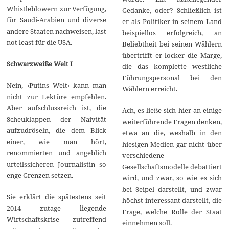
Whistleblowern zur Verfügung,
Gedanke, oder? Schließlich ist
für Saudi-Arabien und diverse
er als Politiker in seinem Land
andere Staaten nachweisen, last
beispiellos erfolgreich, an
not least für die USA.
Beliebtheit bei seinen Wählern
übertrifft er locker die Marge,
Schwarzweiße Welt I
die das komplette westliche
Führungspersonal bei den
Nein, ›Putins Welt‹ kann man
Wählern erreicht.
nicht zur Lektüre empfehlen.
Aber aufschlussreich ist, die
Ach, es ließe sich hier an einige
Scheuklappen der Naivität
weiterführende Fragen denken,
aufzudröseln, die dem Blick
etwa an die, weshalb in den
einer, wie man hört,
hiesigen Medien gar nicht über
renommierten und angeblich
verschiedene
urteilssicheren Journalistin so
Gesellschaftsmodelle debattiert
enge Grenzen setzen.
wird, und zwar, so wie es sich
bei Seipel darstellt, und zwar
Sie erklärt die spätestens seit
höchst interessant darstellt, die
2014 zutage liegende
Frage, welche Rolle der Staat
Wirtschaftskrise zutreffend
einnehmen soll.