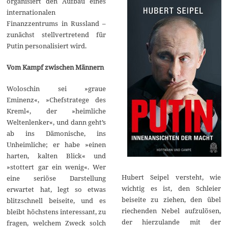
organisiert den Aufbau eines
internationalen
Finanzzentrums in Russland –
zunächst stellvertretend für
Putin personalisiert wird.
Vom Kampf zwischen Männern
Woloschin sei »graue
Eminenz«, »Chefstratege des
Kreml«, der »heimliche
Weltenlenker«, und dann geht’s
ab ins Dämonische, ins
Unheimliche; er habe »einen
harten, kalten Blick« und
»stottert gar ein wenig«. Wer
Hubert Seipel versteht, wie
eine seriöse Darstellung
wichtig es ist, den Schleier
erwartet hat, legt so etwas
beiseite zu ziehen, den übel
blitzschnell beiseite, und es
riechenden Nebel aufzulösen,
bleibt höchstens interessant, zu
der hierzulande mit der
fragen, welchem Zweck solch