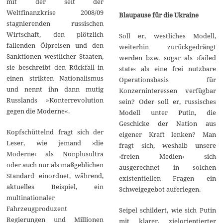
mit der seit der
Weltfinanzkrise 2008/09
Blaupause für die Ukraine
stagnierenden russischen
Wirtschaft, den plötzlich
Soll er, westliches Modell,
fallenden Ölpreisen und den
weiterhin zurückgedrängt
Sanktionen westlicher Staaten,
werden bzw. sogar als ›failed
sie beschreibt den Rückfall in
state‹ als eine frei nutzbare
einen strikten Nationalismus
Operationsbasis für
und nennt ihn dann mutig
Konzerninteressen verfügbar
Russlands »Konterrevolution
sein? Oder soll er, russisches
gegen die Moderne«.
Modell unter Putin, die
Geschicke der Nation aus
Kopfschüttelnd fragt sich der
eigener Kraft lenken? Man
Leser, wie jemand ›die
fragt sich, weshalb unsere
Moderne‹ als Nonplusultra
›freien Medien‹ sich
oder auch nur als maßgeblichen
ausgerechnet in solchen
Standard einordnet, während,
existentiellen Fragen ein
aktuelles Beispiel, ein
Schweigegebot auferlegen.
multinationaler
Fahrzeugproduzent
Seipel schildert, wie sich Putin
Regierungen und Millionen
mit klarer, zielorientierter