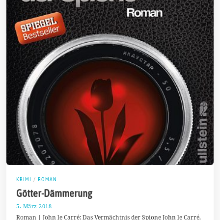
KRIMI
/
ROMAN
Götter-Dämmerung
5. März 2018
1
1
Roman | John le Carré: Das Vermächtnis der Spione John le Carré,