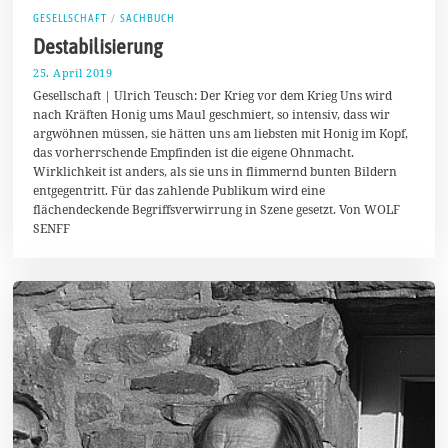
GESELLSCHAFT
/
SACHBUCH
Destabilisierung
25. April 2019
2
9
Gesellschaft | Ulrich Teusch: Der Krieg vor dem Krieg Uns wird
.
nach Kräften Honig ums Maul geschmiert, so intensiv, dass wir
A
argwöhnen müssen, sie hätten uns am liebsten mit Honig im Kopf,
p
r
das vorherrschende Empfinden ist die eigene Ohnmacht.
i
Wirklichkeit ist anders, als sie uns in flimmernd bunten Bildern
l
entgegentritt. Für das zahlende Publikum wird eine
2
0
flächendeckende Begriffsverwirrung in Szene gesetzt. Von WOLF
1
SENFF
9