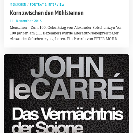
MENSCHEN
/
PORTRÄT & INTERVIEW
Korn zwischen den Mühlsteinen
11. Dezember 2018
1
5
Menschen | Zum 100. Geburtstag von Alexander Solschenizyn Vor
.
100 Jahren am (11. Dezember) wurde Literatur-Nobelpreisträger
D
Alexander Solschenizyn geboren. Ein Porträt von PETER MOHR
e
z
e
m
b
e
r
2
0
1
8