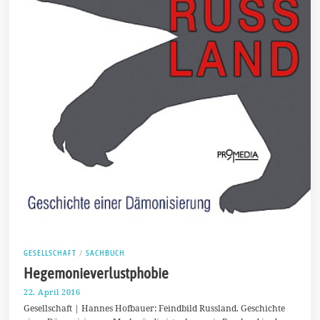
GESELLSCHAFT
/
SACHBUCH
Hegemonieverlustphobie
22. April 2016
1
9
Gesellschaft | Hannes Hofbauer: Feindbild Russland. Geschichte
.