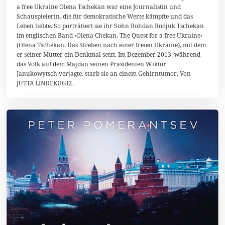
.
a free Ukraine Olena Tschekan war eine Journalistin und
M
Schauspielerin, die für demokratische Werte kämpfte und das
ä
r
Leben liebte. So porträtiert sie ihr Sohn Bohdan Rodjuk Tschekan
z
im englischen Band ›Olena Chekan. The Quest for a free Ukraine‹
2
(Olena Tschekan. Das Streben nach einer freien Ukraine), mit dem
0
1
er seiner Mutter ein Denkmal setzt. Im Dezember 2013, während
6
das Volk auf dem Majdan seinen Präsidenten Wiktor
Janukowytsch verjagte, starb sie an einem Gehirntumor. Von
JUTTA LINDEKUGEL