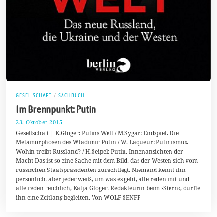
GESELLSCHAFT
/
SACHBUCH
Im Brennpunkt: Putin
23. Oktober 2015
2
2
Gesellschaft | K.Gloger: Putins Welt / M.Sygar: Endspiel. Die
.
Metamorphosen des Wladimir Putin / W. Laqueur: Putinismus.
O
Wohin treibt Russland? / H.Seipel: Putin. Innenansichten der
k
t
Macht Das ist so eine Sache mit dem Bild, das der Westen sich vom
o
russischen Staatspräsidenten zurechtlegt. Niemand kennt ihn
b
persönlich, aber jeder weiß, um was es geht, alle reden mit und
e
r
alle reden reichlich, Katja Gloger, Redakteurin beim ›Stern‹, durfte
2
ihn eine Zeitlang begleiten. Von WOLF SENFF
0
1
5