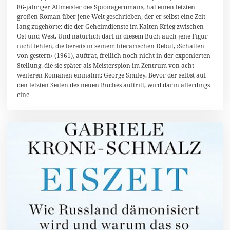
.
86-jähriger Altmeister des Spionageromans, hat einen letzten
M
großen Roman über jene Welt geschrieben, der er selbst eine Zeit
a
i
lang zugehörte: die der Geheimdienste im Kalten Krieg zwischen
2
Ost und West. Und natürlich darf in diesem Buch auch jene Figur
0
nicht fehlen, die bereits in seinem literarischen Debüt, ›Schatten
1
8
von gestern‹ (1961), auftrat, freilich noch nicht in der exponierten
Stellung, die sie später als Meisterspion im Zentrum von acht
weiteren Romanen einnahm: George Smiley. Bevor der selbst auf
den letzten Seiten des neuen Buches auftritt, wird darin allerdings
eine