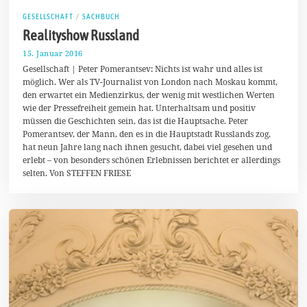
GESELLSCHAFT
/
SACHBUCH
Realityshow Russland
15. Januar 2016
1
5
Gesellschaft | Peter Pomerantsev: Nichts ist wahr und alles ist
.
möglich. Wer als TV-Journalist von London nach Moskau kommt,
J
den erwartet ein Medienzirkus, der wenig mit westlichen Werten
a
n
wie der Pressefreiheit gemein hat. Unterhaltsam und positiv
u
müssen die Geschichten sein, das ist die Hauptsache. Peter
a
Pomerantsev, der Mann, den es in die Hauptstadt Russlands zog,
r
2
hat neun Jahre lang nach ihnen gesucht, dabei viel gesehen und
0
erlebt – von besonders schönen Erlebnissen berichtet er allerdings
1
selten. Von STEFFEN FRIESE
6