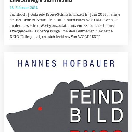
16. Februar 2018
1
1
Sachbuch | Gabriele Krone-Schmalz: Eiszeit Im Juni 2016 mahnte
.
der deutsche Außenminister anlässlich eines NATO-Manövers, das
M
an der russischen Westgrenze stattfand, vor »Säbelrasseln und
a
i
Kriegsgeheul«. Er bezog Prügel von den Leitmedien, und seine
2
NATO-Kollegen zeigten sich irritiert. Von WOLF SENFF
0
1
8