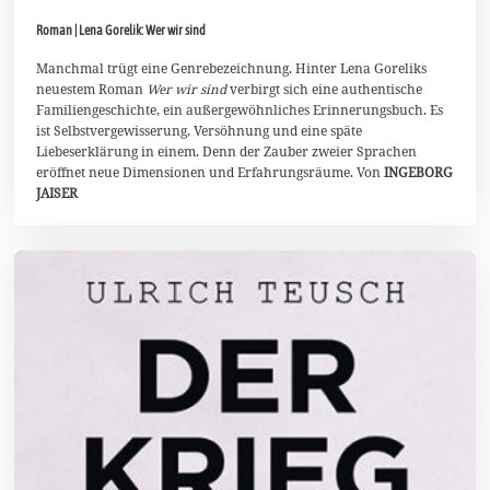
.
Roman | Lena Gorelik: Wer wir sind
J
u
l
Manchmal trügt eine Genrebezeichnung. Hinter Lena Goreliks
i
neuestem Roman
Wer wir sind
verbirgt sich eine authentische
2
Familiengeschichte, ein außergewöhnliches Erinnerungsbuch. Es
0
ist Selbstvergewisserung, Versöhnung und eine späte
2
1
Liebeserklärung in einem. Denn der Zauber zweier Sprachen
eröffnet neue Dimensionen und Erfahrungsräume. Von
INGEBORG
JAISER