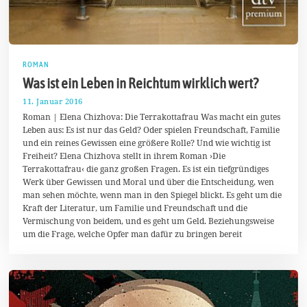
ROMAN
Was ist ein Leben in Reichtum wirklich wert?
11. Januar 2016
4
.
Roman | Elena Chizhova: Die Terrakottafrau Was macht ein gutes
M
Leben aus: Es ist nur das Geld? Oder spielen Freundschaft, Familie
ä
und ein reines Gewissen eine größere Rolle? Und wie wichtig ist
r
z
Freiheit? Elena Chizhova stellt in ihrem Roman ›Die
2
Terrakottafrau‹ die ganz großen Fragen. Es ist ein tiefgründiges
0
Werk über Gewissen und Moral und über die Entscheidung, wen
1
6
man sehen möchte, wenn man in den Spiegel blickt. Es geht um die
Kraft der Literatur, um Familie und Freundschaft und die
Vermischung von beidem, und es geht um Geld. Beziehungsweise
um die Frage, welche Opfer man dafür zu bringen bereit