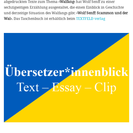
abgedruckten Texte zum Thema
›Walfang‹
hat Wolf Senff zu einer
sechzigseitigen Erzählung ausgestaltet, die einen Einblick in Geschichte
und derzeitige Situation des Walfangs gibt:
›Wolf Senff: Scammon und der
Wal‹
. Das Taschenbuch ist erhältlich beim
TEXTFELD verlag