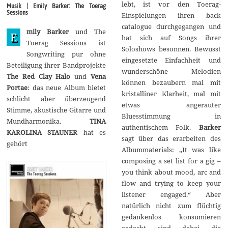
e
lebt, ist vor den Toerag-
Musik | Emily Barker: The Toerag
m
Sessions
Einspielungen ihren back
b
e
catalogue durchgegangen und
mily Barker
und The
r
E
hat sich auf Songs ihrer
2
Toerag Sessions ist
0
Soloshows besonnen. Bewusst
Songwriting pur ohne
1
eingesetzte Einfachheit und
5
Beteiligung ihrer Bandprojekte
wunderschöne Melodien
The Red Clay Halo
und
Vena
können bezaubern mal mit
Portae
: das neue Album bietet
kristalliner Klarheit, mal mit
schlicht aber überzeugend
etwas angerauter
Stimme, akustische Gitarre und
Bluesstimmung in
Mundharmonika.
TINA
authentischem Folk.
Barker
KAROLINA STAUNER
hat es
sagt über das erarbeiten des
gehört
Albummaterials: „It was like
composing a set list for a gig –
you think about mood, arc and
flow and trying to keep your
listener engaged.“ Aber
natürlich nicht zum flüchtig
gedankenlos konsumieren
gedacht sind dabei die