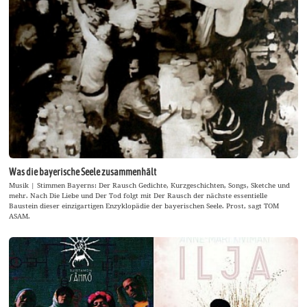
Was die bayerische Seele zusammenhält
Musik | Stimmen Bayerns: Der Rausch Gedichte, Kurzgeschichten, Songs, Sketche und
mehr. Nach Die Liebe und Der Tod folgt mit Der Rausch der nächste essentielle
Baustein dieser einzigartigen Enzyklopädie der bayerischen Seele. Prost, sagt TOM
ASAM.