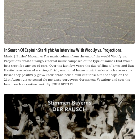
In Search Of Captain Starlight: An Interview With Woolfy vs. Projections.
Music | Bittles’ Magazine: The music column from the end of the world Woolfy vs.
Projections create strange, ethereal music composed of the type of sounds that would
be a treat for any set of ears. Over the last few years the duo of Simon James and Dan
Hastie have released a string of rich, emotional house music tracks which are so sun-
kissed they positively glow. Their brand-new album ›Stations‹ hits the shops on the
21st August via esteemed slo-mo disco purveyors ›Permanent Vacation‹ and sees the
band reach a creative peak. By JOHN BITTLES