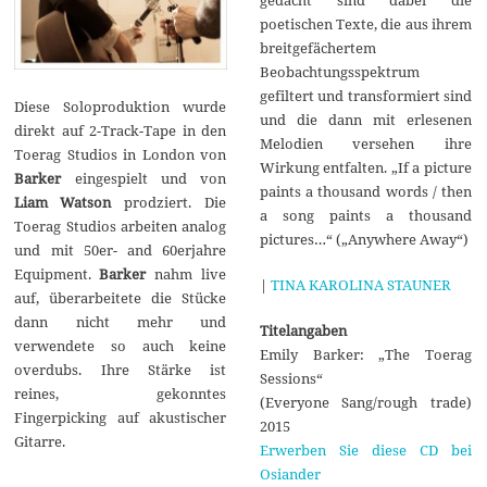
poetischen Texte, die aus ihrem
breitgefächertem
Beobachtungsspektrum
gefiltert und transformiert sind
Diese Soloproduktion wurde
und die dann mit erlesenen
direkt auf 2-Track-Tape in den
Melodien versehen ihre
Toerag Studios in London von
Wirkung entfalten. „If a picture
Barker
eingespielt und von
paints a thousand words / then
Liam Watson
prodziert. Die
a song paints a thousand
Toerag Studios arbeiten analog
pictures…“ („Anywhere Away“)
und mit 50er- and 60erjahre
Equipment.
Barker
nahm live
|
TINA KAROLINA STAUNER
auf, überarbeitete die Stücke
dann nicht mehr und
Titelangaben
verwendete so auch keine
Emily Barker: „The Toerag
overdubs. Ihre Stärke ist
Sessions“
reines, gekonntes
(Everyone Sang/rough trade)
Fingerpicking auf akustischer
2015
Gitarre.
Erwerben Sie diese CD bei
Osiander