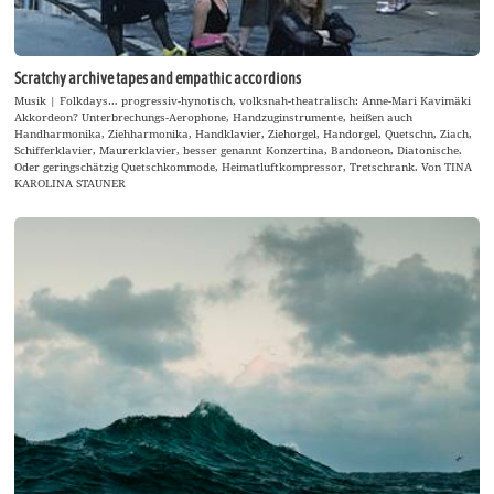
Scratchy archive tapes and empathic accordions
Musik | Folkdays… progressiv-hynotisch, volksnah-theatralisch: Anne-Mari Kavimäki
Akkordeon? Unterbrechungs-Aerophone, Handzuginstrumente, heißen auch
Handharmonika, Ziehharmonika, Handklavier, Ziehorgel, Handorgel, Quetschn, Ziach,
Schifferklavier, Maurerklavier, besser genannt Konzertina, Bandoneon, Diatonische.
Oder geringschätzig Quetschkommode, Heimatluftkompressor, Tretschrank. Von TINA
KAROLINA STAUNER