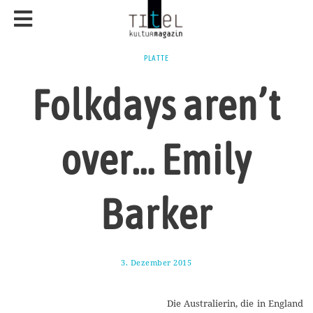
PLATTE
Folkdays aren’t
over… Emily
Barker
3. Dezember 2015
2
.
D
e
Die Australierin, die in England
z