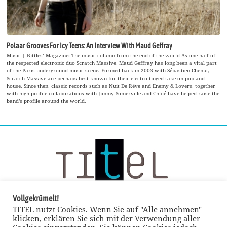
Polaar Grooves For Icy Teens: An Interview With Maud Geffray
Music | Bittles’ Magazine: The music column from the end of the world As one half of
the respected electronic duo Scratch Massive, Maud Geffray has long been a vital part
of the Paris underground music scene. Formed back in 2003 with Sébastien Chenut,
Scratch Massive are perhaps best known for their electro-tinged take on pop and
house. Since then, classic records such as Nuit De Rêve and Enemy & Lovers, together
with high profile collaborations with Jimmy Somerville and Chloé have helped raise the
band’s profile around the world.
Vollgekrümelt!
TITEL nutzt Cookies. Wenn Sie auf "Alle annehmen"
klicken, erklären Sie sich mit der Verwendung aller