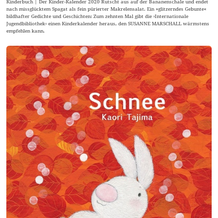
Kinderbuch | Der Kinder-Kalender 2020 Rutscht aus auf der Bananenschale und endet
nach missglücktem Spagat als fein pürierter Makrelensalat. Ein »glitzerndes Gebunte«
bildhafter Gedichte und Geschichten: Zum zehnten Mal gibt die ›Internationale
Jugendbibliothek‹ einen Kinderkalender heraus, den SUSANNE MARSCHALL wärmstens
empfehlen kann.