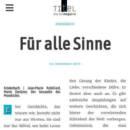
KINDERBUCH
Für alle Sinne
14. Dezember 2015
1
7
.
A
den Gesang der Kinder, die
u
g
Liebe, verschiedene Düfte. Er
Kinderbuch | Jean-Marie Robillard,
u
Marie Desbons: Der Gesandte des
deutet aber auch an. Es gibt
s
Mondlichts
t
zahlreiche Anspielungen auf
2
weitere Geschichten, die sich
ine Geschichte, das
0
E
1
hinter der verwirrenden
wissen wir, besteht nicht
7
Schönheit der Welt verbergen.
nur aus Worten. Sie sind
Geheimnisse, die man
nur das Mittel, um beim Lesen