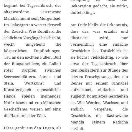
beginnt bei Tagesanbruch, der
Dekoration gedacht, sie wirkt,
altgewordene Sastrawane
duftet, klingt.
Mandia nimmt sein Morgenbad.
Am Ende bleibt die Erkenntnis,
Im Palastgarten wartet derweil
dass das, was erzählt und
der Radscha. Wie Robillard die
illustriert wird, nur
schlichten Vorgänge beschreibt,
vermeintlich eine einfache
weckt umgehend die
Geschichte ist. Tatsächlich ist
körperlichen Empfindungen.
sie höchst vielschichtig, so wie
Tau an den nackten Füßen, Duft
etwa der Tagesanbruch über
der Bougainvilleen, ein Ballett
den Reisfeldern zur Stunde des
roter Karpfen zwischen
letzten Froschgesangs, den ein
Seerosenblättern. Sonne und
Reiher mit seinem Schnabel
Stein, Wortkunst und
aufzeichnet, einfaches und
Kunstfertigkeit menschlicher
zugleich komplexes Geschehen
Hände spielen ineinander,
ist. Wie Werden, Wachsen und
Natürliches und von Menschen
endlich Vergehen, die
Geschaffenes weisen auf eins:
Geschichte, die Sastrawane
die Harmonie der Welt.
Mandia seinem Radscha
Diese gerät aus den Fugen, als
erzählt.