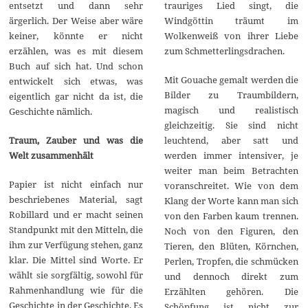
trauriges Lied singt, die
entsetzt und dann sehr
Windgöttin träumt im
ärgerlich. Der Weise aber wäre
Wolkenweiß von ihrer Liebe
keiner, könnte er nicht
zum Schmetterlingsdrachen.
erzählen, was es mit diesem
Buch auf sich hat. Und schon
Mit Gouache gemalt werden die
entwickelt sich etwas, was
Bilder zu Traumbildern,
eigentlich gar nicht da ist, die
magisch und realistisch
Geschichte nämlich.
gleichzeitig. Sie sind nicht
leuchtend, aber satt und
Traum, Zauber und was die
werden immer intensiver, je
Welt zusammenhält
weiter man beim Betrachten
Papier ist nicht einfach nur
voranschreitet. Wie von dem
beschriebenes Material, sagt
Klang der Worte kann man sich
Robillard und er macht seinen
von den Farben kaum trennen.
Standpunkt mit den Mitteln, die
Noch von den Figuren, den
ihm zur Verfügung stehen, ganz
Tieren, den Blüten, Körnchen,
klar. Die Mittel sind Worte. Er
Perlen, Tropfen, die schmücken
wählt sie sorgfältig, sowohl für
und dennoch direkt zum
Rahmenhandlung wie für die
Erzählten gehören. Die
Geschichte in der Geschichte. Es
Schöpfung ist nicht zur