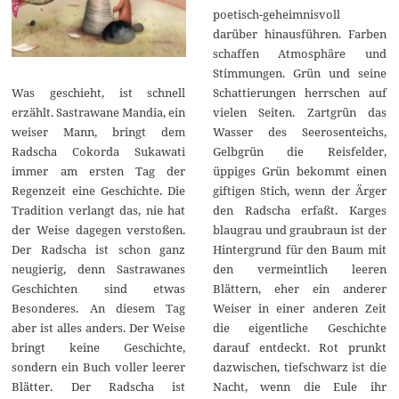
poetisch-geheimnisvoll
darüber hinausführen. Farben
schaffen Atmosphäre und
Stimmungen. Grün und seine
Schattierungen herrschen auf
Was geschieht, ist schnell
vielen Seiten. Zartgrün das
erzählt. Sastrawane Mandia, ein
Wasser des Seerosenteichs,
weiser Mann, bringt dem
Gelbgrün die Reisfelder,
Radscha Cokorda Sukawati
üppiges Grün bekommt einen
immer am ersten Tag der
giftigen Stich, wenn der Ärger
Regenzeit eine Geschichte. Die
den Radscha erfaßt. Karges
Tradition verlangt das, nie hat
blaugrau und graubraun ist der
der Weise dagegen verstoßen.
Hintergrund für den Baum mit
Der Radscha ist schon ganz
den vermeintlich leeren
neugierig, denn Sastrawanes
Blättern, eher ein anderer
Geschichten sind etwas
Weiser in einer anderen Zeit
Besonderes. An diesem Tag
die eigentliche Geschichte
aber ist alles anders. Der Weise
darauf entdeckt. Rot prunkt
bringt keine Geschichte,
dazwischen, tiefschwarz ist die
sondern ein Buch voller leerer
Nacht, wenn die Eule ihr
Blätter. Der Radscha ist