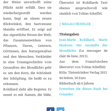
der Weise unverhofft seine
Übersetzt ist Robillards Text
Pflicht nicht erfüllt. Dass sie
ebenso anspruchsvoll wie
wiederhergestellt werden
sinnlich von Tobias Scheffel.
kann, liegt an einem neuen
|
MAGALI HEISSLER
Blickwinkel, den Sastrawane
Mandia eröffnet. Er zeigt auf
Titelangaben
das eigentliche Wesen der Welt,
Jean-Marie Robillard, Marie
das Zusammenwirken von
Desbons: Der Gesandte des
Pflanzen, Tieren, Geistern,
Mondlichts
(Le messager de
Göttinnen, den Naturgewalten
clair de lune, 2011).
und den Menschen. Verkleidet
Aus dem Französischen
in eine Traumgeschichte vom
übersetzt von Tobias Scheffel)
Gesandten des Mondlichts geht
Köln: Tintentrinker Verlag 2015
es um den Kern, die Schönheit
44 Seiten, 18 Euro
der Schöpfung. Sie heißt es zu
Bilderbuch ab 6 Jahren
erkennen.
Erwerben Sie dieses Buch bei
Robillard zieht alle Register. Er
Osiander
nennt es mit Namen, die Süße,