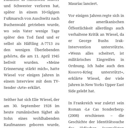
Mauriac lanciert.
und Schwester verloren hat,
später in einem 10-tägigen
Vor einigen Jahren regte sich in
Fußmarsch von Auschwitz nach
der amerikanischen
Buchenwald getrieben wurde,
Öffentlichkeit allerdings auch
wo sein Vater wenige Tage
verhaltene Kritik an Wiesel, da
später den Tod fand und er
er George Bushs Irak-
selbst als Häftling A-7713 zu
Intervention unterstützte.
den wenigen Überlebenden
»Wenn alles scheitert, ist
gehörte, die am 11. April 1945
militärisches Eingreifen in
befreit wurden. »Meine
Ordnung. Ich habe auch den
Erinnerung stärkt mich«, hatte
Kosovo-Krieg unterstützt«,
Wiesel vor einigen Jahren in
erklärte Wiesel, der viele
einem Interview mit dem TV-
Jahren in New Yorks Upper East
Sender ›Arte‹ erklärt.
Side gelebt hat.
Seither hat sich Elie Wiesel, der
In Frankreich war zuletzt sein
am 30. September 1928 im
Roman ›Le Cas Sonderberg‹
heute rumänischen Sighet als
(2008) erschienen – die
Sohn eines wohlhabenden
Geschichte der Identitätssuche
Kaufmannes geboren wurde,
des jüdischen Journalisten