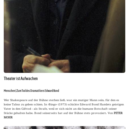
Theater ist Aufwachen
Menschen | Zum Tod des Dramatikers Edward Bond
Wer Shakespeare auf der Bühne sterben ließ, war ein mutiger Mann sein, für den es
keine Tabus zu geben schien. In ›Bingo‹ (1973) schickte Edward Bond Hamlets geistigen
Vater in den Gifttod - als Strafe, weil er sich nicht an die humane Botschaft seiner
Stücke gehalten habe. Bond seinerseits hat auf der Bühne stets provoziert. Von
PETER
MOHR