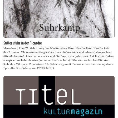
Stillezufuhr in der Picardie
Menschen | Zum 75. Geburtstag des Schriftstellers Peter Handke Peter Handke liebt
das Extreme. Mit seinem umfangreichen literarischen Werk und seinen spektakulären
öffentlichen Auftritten hat er stets – und dies bewusst – polarisiert. Reichlich Aufsehen
erregte er auch durch seine (kaum nachvollziehbare) Nähe zum serbischen Diktator
Slobodan Milosevic. Zum seinem 75. Geburtstag am 6. Dezember erschien das opulente
Epos ›Die Obstdiebin‹. Von PETER MOHR