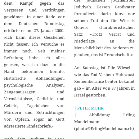
dem Kampf gegen das
Jedidyah. Dessen Großvater
Vergessen und Verdrängen
formulierte darin kurz vor
gewidmet. In einer Rede vor
seinem Tod den für Wiesels
dem Deutschen Bundestag
Oeuvre charakteristischen
erklärte er am 27. Januar 2000:
Satz: »Trotz Verrat und
»Ich kann dieses Geschehen
Niederlage an die
nicht fassen. Ich versuche es
Menschlichkeit des Anderen zu
immer noch. Seit meiner
glauben, das ist Freundschaft.«
Befreiung habe ich alles
gelesen, was ich dazu in die
Am Samstag ist Elie Wiesel –
Hand bekommen konnte.
wie das Yad Vashem Holocaust
Historische Abhandlungen,
Rememberance Center bekannt
psychologische Analysen,
gab – im Alter von 87 Jahren in
Zeugenaussagen und
Israel gestorben.
Vermächtnisse, Gedichte und
Gebete, Tagebücher von
|
PETER MOHR
Mördern und Betrachtungen
| Abbildung: Erling
von Opfern, sogar an Gott
Mandelmann
adressierte Kinderbriefe.«
(photo©ErlingMandelmann.ch)
Nach dem Studium in Paris