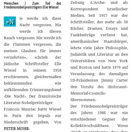
i
Zeitung ›L’Arche‹ und als
Menschen | Zum Tod des
2
Friedensnobelpreisträgers Elie Wiesel
Korrespondent israelischer
0
1
Medien. Seit 1957 war der
ie werde ich diese
6
»N
Schriftsteller, der mehr als 50
Nacht vergessen. Nie
Bücher, Dramen, Essays und
werde ich diesen
Funkbeiträge verfasst hat,
Rauch vergessen. Nie werde ich
amerikanischer Staatsbürger,
die Flammen vergessen, die
lehrte viele Jahre Philosophie,
meinen Glauben für immer
Judaistik und Literatur an den
verzehrten«, schrieb der
Universitäten von New York
jüdische Schriftsteller Elie
und Boston und hatte 1979 auf
Wiesel in seinem 1958
Veranlassung des damaligen
erschienenen, gleichermaßen
US-Präsidenten Jimmy Carter
beklemmenden wie
den Vorsitz des ›Holocaust-
aufklärenden Erinnerungsband
Memorial-Councils‹
›Die Nacht‹. Der französische
übernommen.
Literatur-Nobelpreisträger
Der Friedensnobelpreisträger
Francois Mauriac hatte Wiesel
des Jahres 1986 war ein
in Paris den Impuls zur
entschiedener Gegner der
Niederschrift gegeben. Von
Kollektivschuldthese. Wenn
PETER MOHR
.
gleich er einräumte, dass ihm