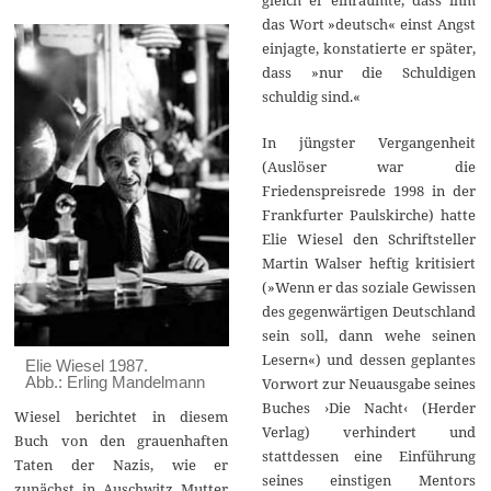
das Wort »deutsch« einst Angst
einjagte, konstatierte er später,
dass »nur die Schuldigen
schuldig sind.«
In jüngster Vergangenheit
(Auslöser war die
Friedenspreisrede 1998 in der
Frankfurter Paulskirche) hatte
Elie Wiesel den Schriftsteller
Martin Walser heftig kritisiert
(»Wenn er das soziale Gewissen
des gegenwärtigen Deutschland
sein soll, dann wehe seinen
Lesern«) und dessen geplantes
Elie Wiesel 1987.
Abb.: Erling Mandelmann
Vorwort zur Neuausgabe seines
Buches ›Die Nacht‹ (Herder
Wiesel berichtet in diesem
Verlag) verhindert und
Buch von den grauenhaften
stattdessen eine Einführung
Taten der Nazis, wie er
seines einstigen Mentors
zunächst in Auschwitz Mutter