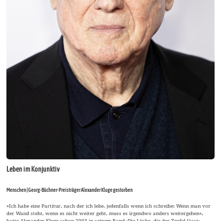
Leben im Konjunktiv
Menschen | Georg-Büchner-Preisträger Alexander Kluge gestorben
»Ich habe eine Partitur, nach der ich lebe, jedenfalls wenn ich schreibe: Wenn man vor
der Wand steht, wenn es nicht weiter geht, muss es irgendwo anders weitergehen«,
hatte Alexander Kluge schon 2003 in seinem Band ›Die Lücke, die der Teufel lässt‹