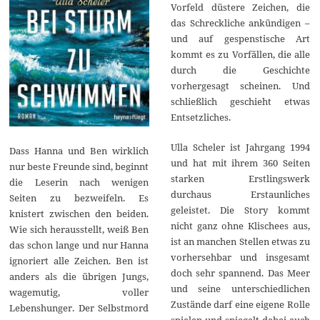
Vorfeld düstere Zeichen, die
das Schreckliche ankündigen –
und auf gespenstische Art
kommt es zu Vorfällen, die alle
durch die Geschichte
vorhergesagt scheinen. Und
schließlich geschieht etwas
Entsetzliches.
Ulla Scheler ist Jahrgang 1994
Dass Hanna und Ben wirklich
und hat mit ihrem 360 Seiten
nur beste Freunde sind, beginnt
starken Erstlingswerk
die Leserin nach wenigen
durchaus Erstaunliches
Seiten zu bezweifeln. Es
geleistet. Die Story kommt
knistert zwischen den beiden.
nicht ganz ohne Klischees aus,
Wie sich herausstellt, weiß Ben
ist an manchen Stellen etwas zu
das schon lange und nur Hanna
vorhersehbar und insgesamt
ignoriert alle Zeichen. Ben ist
doch sehr spannend. Das Meer
anders als die übrigen Jungs,
und seine unterschiedlichen
wagemutig, voller
Zustände darf eine eigene Rolle
Lebenshunger. Der Selbstmord
spielen und spiegelt dabei auch