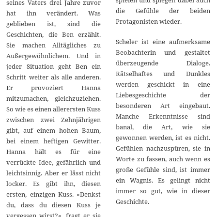
seines Vaters drei Jahre zuvor
die Gefühle der beiden
hat ihn verändert. Was
Protagonisten wieder.
geblieben ist, sind die
Geschichten, die Ben erzählt.
Scheler ist eine aufmerksame
Sie machen Alltägliches zu
Beobachterin und gestaltet
Außergewöhnlichem. Und in
überzeugende Dialoge.
jeder Situation geht Ben ein
Rätselhaftes und Dunkles
Schritt weiter als alle anderen.
werden geschickt in eine
Er provoziert Hanna
Liebesgeschichte der
mitzumachen, gleichzuziehen.
besonderen Art eingebaut.
So wie es einen allerersten Kuss
Manche Erkenntnisse sind
zwischen zwei Zehnjährigen
banal, die Art, wie sie
gibt, auf einem hohen Baum,
gewonnen werden, ist es nicht.
bei einem heftigen Gewitter.
Gefühlen nachzuspüren, sie in
Hanna hält es für eine
Worte zu fassen, auch wenn es
verrückte Idee, gefährlich und
große Gefühle sind, ist immer
leichtsinnig. Aber er lässt nicht
ein Wagnis. Es gelingt nicht
locker. Es gibt ihn, diesen
immer so gut, wie in dieser
ersten, einzigen Kuss. »Denkst
Geschichte.
du, dass du diesen Kuss je
vergessen wirst?«, fragt er sie