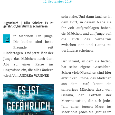
12. September 2016
1
7
.
A
sehr nahe. Und dann tauchen in
u
g
dem Dorf, in dessen Nähe sie
Jugendbuch | Ulla Scheler: Es ist
u
gefährlich, bei Sturm zu schwimmen
ihr Zelt aufgeschlagen haben,
s
t
ein Mädchen und ein Junge auf,
in Mädchen. Ein Junge.
2
E
die auch das Verhältnis
0
Die beiden sind beste
1
zwischen Ben und Hanna zu
Freunde seit
7
verändern scheinen.
Kindertagen. Und jetzt lädt der
Junge das Mädchen nach dem
Der Strand, an dem sie baden,
Abi zu einer Reise ins
hat seine eigene Geschichte:
Ungewisse ein, die alles ändern
Schon viele Menschen sind hier
wird. Von
ANDREA WANNER
ertrunken. Chloé, das Mädchen
aus dem Dorf, kennt ein
schauriges Märchen dazu von
Oceana, der Letzten der
Meermenschen, die sich jedes
Jahr einen jungen Mann ins
Meer holt. Jedes Mal gibt es im