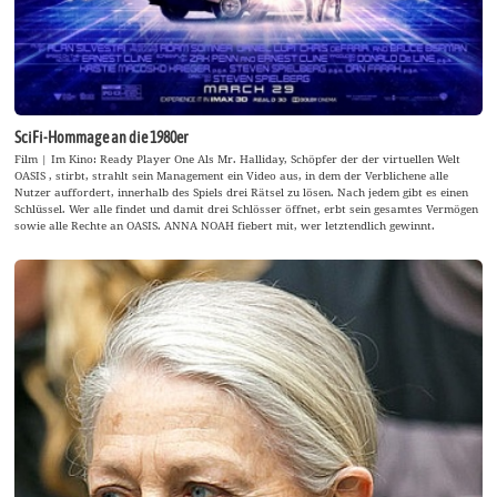
SciFi-Hommage an die 1980er
Film | Im Kino: Ready Player One Als Mr. Halliday, Schöpfer der der virtuellen Welt
OASIS , stirbt, strahlt sein Management ein Video aus, in dem der Verblichene alle
Nutzer auffordert, innerhalb des Spiels drei Rätsel zu lösen. Nach jedem gibt es einen
Schlüssel. Wer alle findet und damit drei Schlösser öffnet, erbt sein gesamtes Vermögen
sowie alle Rechte an OASIS. ANNA NOAH fiebert mit, wer letztendlich gewinnt.