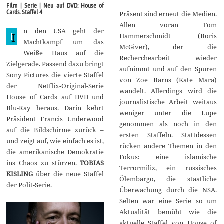
e
Film | Serie | Neu auf DVD: House of
m
Cards. Staffel 4
Präsent sind erneut die Medien.
b
e
Allen voran Tom
n den USA geht der
r
I
Hammerschmidt (Boris
2
Machtkampf um das
McGiver), der die
0
Weiße Haus auf die
1
Recherchearbeit wieder
6
Zielgerade. Passend dazu bringt
aufnimmt und auf den Spuren
Sony Pictures die vierte Staffel
von Zoe Barns (Kate Mara)
der Netflix-Original-Serie
wandelt. Allerdings wird die
House of Cards auf DVD und
journalistische Arbeit weitaus
Blu-Ray heraus. Darin kehrt
weniger unter die Lupe
Präsident Francis Underwood
genommen als noch in den
auf die Bildschirme zurück –
ersten Staffeln. Stattdessen
und zeigt auf, wie einfach es ist,
rücken andere Themen in den
die amerikanische Demokratie
Fokus: eine islamische
ins Chaos zu stürzen.
TOBIAS
Terrormiliz, ein russisches
KISLING
über die neue Staffel
Ölembargo, die staatliche
der Polit-Serie.
Überwachung durch die NSA.
Selten war eine Serie so um
Aktualität bemüht wie die
aktuelle Staffel von House of