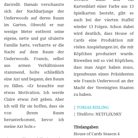
darstellt. Damals verschanzte
Kartenblatt einer Farbe aus 13
sich der Nachbarjunge der
Spielkarten besteht, gibt es
Underwoods auf deren Baum
auch bei der vierten Staffel
im Garten. Obwohl er nur
wieder 13 Folgen. Schon dabei
wenige Meter entfernt seine
wird deutlich, dass House of
eigene, nette und gut situierte
Cards eine Produktion mit
Familie hatte, verharrte er die
vielen Anspielungen ist, die mit
Nacht auf dem Baum der
Köpfchen produziert wurde.
Underwoods. Francis, selbst
Bisweilen mit so viel Köpfchen,
aus armen Verhältnissen
dass man Angst haben muss,
stammend, holte schließlich
irgendwann einen Präsidenten
eine Axt und begann, den Baum
wie Francis Underwood an der
zu fällen. »Er brauchte nur
Macht der Vereinigten Staaten
etwas Motivation. Ich werde
zu haben.
Claire etwas Zeit geben. Aber
ich will für sie hoffen, dass sie
|
TOBIAS KISLING
von ihrem Baum
| Titelfoto: NETFLIX/SKY
herunterkommt, bevor ich
meine Axt hole.«
Titelangaben
House of Cards Season 4