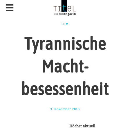
FILM
Tyrannische
Macht-
besessenheit
3. November 2016
7
.
N
o
Höchst aktuell
v