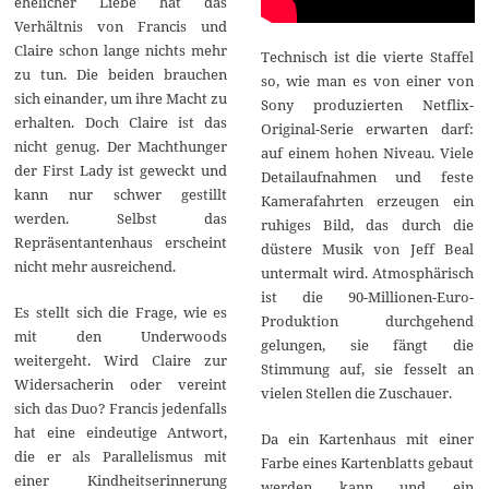
ehelicher Liebe hat das
Verhältnis von Francis und
Claire schon lange nichts mehr
Technisch ist die vierte Staffel
zu tun. Die beiden brauchen
so, wie man es von einer von
sich einander, um ihre Macht zu
Sony produzierten Netflix-
erhalten. Doch Claire ist das
Original-Serie erwarten darf:
nicht genug. Der Machthunger
auf einem hohen Niveau. Viele
der First Lady ist geweckt und
Detailaufnahmen und feste
kann nur schwer gestillt
Kamerafahrten erzeugen ein
werden. Selbst das
ruhiges Bild, das durch die
Repräsentantenhaus erscheint
düstere Musik von Jeff Beal
nicht mehr ausreichend.
untermalt wird. Atmosphärisch
ist die 90-Millionen-Euro-
Es stellt sich die Frage, wie es
Produktion durchgehend
mit den Underwoods
gelungen, sie fängt die
weitergeht. Wird Claire zur
Stimmung auf, sie fesselt an
Widersacherin oder vereint
vielen Stellen die Zuschauer.
sich das Duo? Francis jedenfalls
hat eine eindeutige Antwort,
Da ein Kartenhaus mit einer
die er als Parallelismus mit
Farbe eines Kartenblatts gebaut
einer Kindheitserinnerung
werden kann und ein