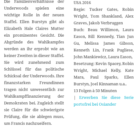
Die Familienverhältnisse der
USA 2016
Underwoods spielen eine
Regie: Tucker Gates, Robin
wichtige Rolle in der neuen
Wright, Tom Shankland, Alex
Staffel. Ellen Burstyn gibt als
Graves, Jakob Verbruggen
Elizabeth Hale Claires Mutter
Buch: Beau Willimon, Laura
ein prominentes Gesicht. Die
Eason, Bill Kennedy, Tian Jun
Abgründe des Wahlkampfes
Gu, Melissa James Gibson,
werden an ihr erprobt wie an
Kenneth Lin, Frank Pugliese,
keiner Zweiten in dieser Staffel.
John Mankiewicz, Laura Eason,
Sie wird zunehmend zum
Besetzung: Kevin Spacey, Robin
Schlüssel für das politische
Wright, Michael Kelly, Kate
Schicksal der Underwoods. Ihre
Mara, Paul Sparks, Ellen
finanzstarken Freundinnen
Burstyn, Joel Kinnaman u.a..
tragen nicht unwesentlich zur
13 Folgen à 50 Minuten
Wahlkampffinanzierung der
|
Erwerben Sie diese Serie
Demokraten bei. Zugleich stellt
portofrei bei Osiander
sie Claire für die schwierigste
Prüfung, die sie ablegen muss,
um Francis nachzueifern.