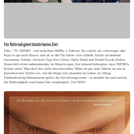
Für Rührseligkeit bleibt keine Zeit
Film | TV: TATORT – Auf ewig Dein (WDR), 2. Februar Da schickt sie, schwanger, den
Papa in spe nach Hause, und als er die Tür hinter sich schließt, bricht sie heulend
zusammen. Schnitt, nächster Tag: Nora Dalay (Aylin Tezel) und Daniel Kossik (Stefan
Konarske) sitzen nebeneinander im Dienstwagen. Hat jemand behauptet, dass TATORTe
Krimis seien? Man darf das nicht missverstehen. Wenn sie gut sind, führen sie uns in
künstlerischer Dichte vor, wie die Dinge sich abspielen im Leben, im Alltag.
Fünfundvierzig Filmminuten später die Versöhnungsszene – es pendelt hin und zurück,
für Rührseligkeit wird keine Zeit verplempert. Von WOLF