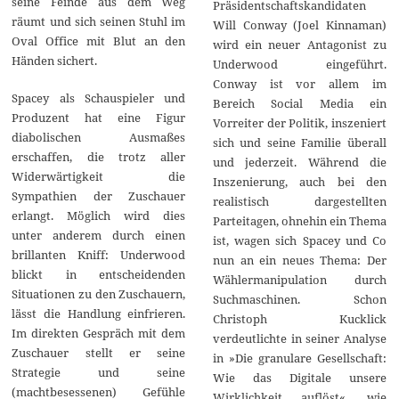
seine Feinde aus dem Weg
Präsidentschaftskandidaten
räumt und sich seinen Stuhl im
Will Conway (Joel Kinnaman)
Oval Office mit Blut an den
wird ein neuer Antagonist zu
Händen sichert.
Underwood eingeführt.
Conway ist vor allem im
Spacey als Schauspieler und
Bereich Social Media ein
Produzent hat eine Figur
Vorreiter der Politik, inszeniert
diabolischen Ausmaßes
sich und seine Familie überall
erschaffen, die trotz aller
und jederzeit. Während die
Widerwärtigkeit die
Inszenierung, auch bei den
Sympathien der Zuschauer
realistisch dargestellten
erlangt. Möglich wird dies
Parteitagen, ohnehin ein Thema
unter anderem durch einen
ist, wagen sich Spacey und Co
brillanten Kniff: Underwood
nun an ein neues Thema: Der
blickt in entscheidenden
Wählermanipulation durch
Situationen zu den Zuschauern,
Suchmaschinen. Schon
lässt die Handlung einfrieren.
Christoph Kucklick
Im direkten Gespräch mit dem
verdeutlichte in seiner Analyse
Zuschauer stellt er seine
in »Die granulare Gesellschaft:
Strategie und seine
Wie das Digitale unsere
(machtbesessenen) Gefühle
Wirklichkeit auflöst«, wie