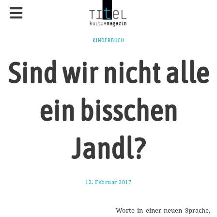
KINDERBUCH
Sind wir nicht alle
ein bisschen
Jandl?
12. Februar 2017
1
7
.
A
Worte in einer neuen Sprache,
u