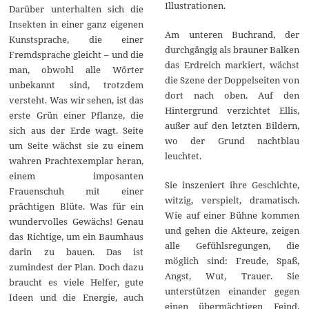
Illustrationen.
Darüber unterhalten sich die
Insekten in einer ganz eigenen
Am unteren Buchrand, der
Kunstsprache, die einer
durchgängig als brauner Balken
Fremdsprache gleicht – und die
das Erdreich markiert, wächst
man, obwohl alle Wörter
die Szene der Doppelseiten von
unbekannt sind, trotzdem
dort nach oben. Auf den
versteht. Was wir sehen, ist das
Hintergrund verzichtet Ellis,
erste Grün einer Pflanze, die
außer auf den letzten Bildern,
sich aus der Erde wagt. Seite
wo der Grund nachtblau
um Seite wächst sie zu einem
leuchtet.
wahren Prachtexemplar heran,
einem imposanten
Sie inszeniert ihre Geschichte,
Frauenschuh mit einer
witzig, verspielt, dramatisch.
prächtigen Blüte. Was für ein
Wie auf einer Bühne kommen
wundervolles Gewächs! Genau
und gehen die Akteure, zeigen
das Richtige, um ein Baumhaus
alle Gefühlsregungen, die
darin zu bauen. Das ist
möglich sind: Freude, Spaß,
zumindest der Plan. Doch dazu
Angst, Wut, Trauer. Sie
braucht es viele Helfer, gute
unterstützen einander gegen
Ideen und die Energie, auch
einen übermächtigen Feind.