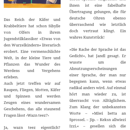
ihnen ist eine fabelhafte
Übertragung gelungen, die für
deutsche Ohren ebenso
Das Reich der Käfer und
überraschend wie letztlich
Krabbeltiere hat schon Sibylle
doch vertraut klingt. Ein
von Olfers in ihrem
wahres Kunststück!
Jugendstilklassiker »Etwas von
den Wurzelkindern« literarisch
»Die Rache der Sprache ist das
erobert. Eine vermenschlichte
Gedicht«, hat Jandl gesagt. Er
Welt, in der kleine Tiere und
wusste um die
Pflanzen das Wunder des
Abnutzungserscheinungen
Werdens und Vergehens
einer Sprache, der man nur
erleben.
begegnen kann, wenn etwas
Auch jetzt treffen wir auf
radikal anders wird. Auf einmal
Raupen, Fliegen, Motten, Käfer
hört man wieder zu, ist
und Spinnen und werden
überrascht von Alltäglichem.
Zeugen eines wundersamen
Zum Klang der unbekannten
Geschehens, das alle staunend
Worte – »Miwi betta an
Fragen lässt ›Wazn teez?‹
Sprossel. – Jip. – Keksn allwiezi
Izzi.« – gesellen sich die
Ja, wazn teez eigentlich?