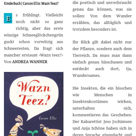
g
die poetisch und unverbraucht
Kinderbuch | Carson Ellis: Wazn Teez?
u
genau das können, was sie
s
s frühlingt. Vielleicht
t
sollen: Von dem Wunder
E
2
noch nicht so ganz
erzählen, das alltäglich und
0
richtig, aber das erste
1
trotzdem besonders ist.
7
winzige Schneeglöckchengrün
guckt schon vorwitzig aus
Ihr Blick gilt dabei nicht nur
Schneeresten. Da fragt sich
der Pflanze, sondern auch dem
mancher erstaunt ›Wazn teez?‹
Tierreich. Da muss man dann
Von
ANDREA WANNER
einfach genau hinschauen und
entdeckt auch dort, tja,
Wundersames.
Die Insekten, die ein bisschen
wie Menschen in
Insektenkostümen wirken,
unterhalten sich,
kommentieren das Geschehen.
Der Kabarettist Jess Jochimsen
und Anja Schöne haben sich in
deren Sprache eingedacht und