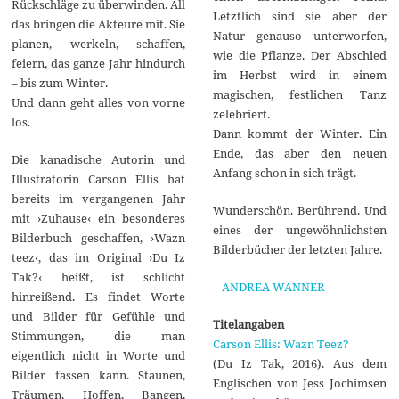
Rückschläge zu überwinden. All
Letztlich sind sie aber der
das bringen die Akteure mit. Sie
Natur genauso unterworfen,
planen, werkeln, schaffen,
wie die Pflanze. Der Abschied
feiern, das ganze Jahr hindurch
im Herbst wird in einem
– bis zum Winter.
magischen, festlichen Tanz
Und dann geht alles von vorne
zelebriert.
los.
Dann kommt der Winter. Ein
Ende, das aber den neuen
Die kanadische Autorin und
Anfang schon in sich trägt.
Illustratorin Carson Ellis hat
bereits im vergangenen Jahr
Wunderschön. Berührend. Und
mit ›Zuhause‹ ein besonderes
eines der ungewöhnlichsten
Bilderbuch geschaffen, ›Wazn
Bilderbücher der letzten Jahre.
teez‹, das im Original ›Du Iz
Tak?‹ heißt, ist schlicht
|
ANDREA WANNER
hinreißend. Es findet Worte
und Bilder für Gefühle und
Titelangaben
Stimmungen, die man
Carson Ellis: Wazn Teez?
eigentlich nicht in Worte und
(Du Iz Tak, 2016). Aus dem
Bilder fassen kann. Staunen,
Englischen von Jess Jochimsen
Träumen, Hoffen, Bangen,