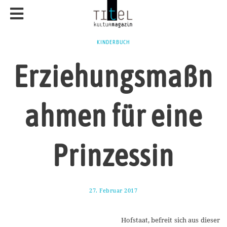
KINDERBUCH
Erziehungsmaßn
ahmen für eine
Prinzessin
27. Februar 2017
1
7
.
A
Hofstaat, befreit sich aus dieser
u