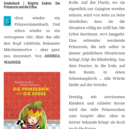
g
Rolle. Auf der Flucht, wo sie
Kinderbuch | Brigitte Endres: Die
u
Prinzessin und die Erbse
eigentlich zur Gejagten werden
s
t
müsste, wird von Seite zu Seite
chon wieder ein
2
S
deutlicher, dass sie die
0
Prinzessinnenbuch. Und
1
Situation völlig im Griff hat. Die
schon wieder so ein
7
Erbse bestimmt, wo’s langgeht.
verzogenes Gör, über das alle
Eine wütender werdende
den Kopf schütteln. Bekannte
Prinzessin, die sich selbst in
Märchenmotive – aber ganz
immer peinlichere Situationen
neu inszeniert. Von
ANDREA
bringt, folgt ihr blindwütig. Aus
WANNER
dem Fenster, in die Erde, auf
den Baum, in einen
Schweinepferch … Alle Würde
bleibt auf der Strecke.
Dreckig, mit zerrissenen
Kleidern und schiefer Krone
wird das eitle Prinzesschen
zum Gespött aller. Aber in
letzter Sekunde kriegt sie doch
noch die Kurve.