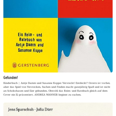
Gefunden!
Kinderbuch | Antje Damm und Susanne Koppe: Versteckt! Entdeckt? Ostern ist vorbei,
aber das Spiel von Verstecken, Suchen und Finden macht ganzjährig Spaß und ist nicht
an Schokohasen und Eier gebunden. Obwohl das Reim- und Ratebuch gleich auf dem
Cover ein Ei präsentiert. ANDREA WANNER beginnt zu suchen.