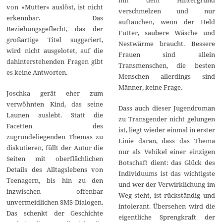
von »Mutter« auslöst, ist nicht
verschmelzen und nur
erkennbar. Das
auftauchen, wenn der Held
Beziehungsgeflecht, das der
Futter, saubere Wäsche und
großartige Titel suggeriert,
Nestwärme braucht. Bessere
wird nicht ausgelotet, auf die
Frauen sind allein
dahinterstehenden Fragen gibt
Transmenschen, die besten
es keine Antworten.
Menschen allerdings sind
Männer, keine Frage.
Joschka gerät eher zum
verwöhnten Kind, das seine
Dass auch dieser Jugendroman
Launen auslebt. Statt die
zu Transgender nicht gelungen
Facetten des
ist, liegt wieder einmal in erster
zugrundeliegenden Themas zu
Linie daran, dass das Thema
diskutieren, füllt der Autor die
nur als Vehikel einer einzigen
Seiten mit oberflächlichen
Botschaft dient: das Glück des
Details des Alltagslebens von
Individuums ist das wichtigste
Teenagern, bis hin zu den
und wer der Verwirklichung im
inzwischen offenbar
Weg steht, ist rückständig und
unvermeidlichen SMS-Dialogen.
intolerant. Übersehen wird die
Das schenkt der Geschichte
eigentliche Sprengkraft der