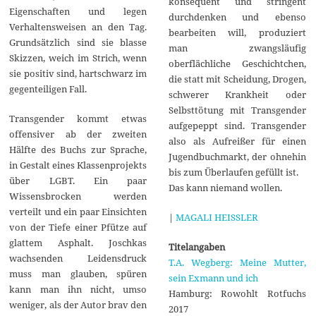
konsequent und stringent
Eigenschaften und legen
durchdenken und ebenso
Verhaltensweisen an den Tag.
bearbeiten will, produziert
Grundsätzlich sind sie blasse
man zwangsläufig
Skizzen, weich im Strich, wenn
oberflächliche Geschichtchen,
sie positiv sind, hartschwarz im
die statt mit Scheidung, Drogen,
gegenteiligen Fall.
schwerer Krankheit oder
Selbsttötung mit Transgender
Transgender kommt etwas
aufgepeppt sind. Transgender
offensiver ab der zweiten
also als Aufreißer für einen
Hälfte des Buchs zur Sprache,
Jugendbuchmarkt, der ohnehin
in Gestalt eines Klassenprojekts
bis zum Überlaufen gefüllt ist.
über LGBT. Ein paar
Das kann niemand wollen.
Wissensbrocken werden
verteilt und ein paar Einsichten
|
MAGALI HEISSLER
von der Tiefe einer Pfütze auf
glattem Asphalt. Joschkas
Titelangaben
wachsenden Leidensdruck
T.A. Wegberg: Meine Mutter,
muss man glauben, spüren
sein Exmann und ich
kann man ihn nicht, umso
Hamburg: Rowohlt Rotfuchs
weniger, als der Autor brav den
2017