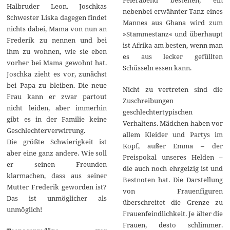
Halbruder Leon. Joschkas
nebenbei erwähnter Tanz eines
Schwester Liska dagegen findet
Mannes aus Ghana wird zum
nichts dabei, Mama von nun an
»Stammestanz« und überhaupt
Frederik zu nennen und bei
ist Afrika am besten, wenn man
ihm zu wohnen, wie sie eben
es aus lecker gefüllten
vorher bei Mama gewohnt hat.
Schüsseln essen kann.
Joschka zieht es vor, zunächst
bei Papa zu bleiben. Die neue
Nicht zu vertreten sind die
Frau kann er zwar partout
Zuschreibungen
nicht leiden, aber immerhin
geschlechtertypischen
gibt es in der Familie keine
Verhaltens. Mädchen haben vor
Geschlechterverwirrung.
allem Kleider und Partys im
Die größte Schwierigkeit ist
Kopf, außer Emma – der
aber eine ganz andere. Wie soll
Preispokal unseres Helden –
er seinen Freunden
die auch noch ehrgeizig ist und
klarmachen, dass aus seiner
Bestnoten hat. Die Darstellung
Mutter Frederik geworden ist?
von Frauenfiguren
Das ist unmöglicher als
überschreitet die Grenze zu
unmöglich!
Frauenfeindlichkeit. Je älter die
Frauen, desto schlimmer.