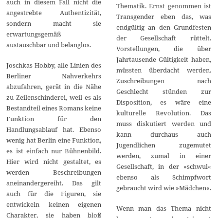
auch in diesem Fall nicht die
Thematik. Ernst genommen ist
angestrebte Authentizität,
Transgender eben das, was
sondern macht sie
endgültig an den Grundfesten
erwartungsgemäß
der Gesellschaft rüttelt.
austauschbar und belanglos.
Vorstellungen, die über
Jahrtausende Gültigkeit haben,
Joschkas Hobby, alle Linien des
müssten überdacht werden.
Berliner Nahverkehrs
Zuschreibungen nach
abzufahren, gerät in die Nähe
Geschlecht stünden zur
zu Zeilenschinderei, weil es als
Disposition, es wäre eine
Bestandteil eines Romans keine
kulturelle Revolution. Das
Funktion für den
muss diskutiert werden und
Handlungsablauf hat. Ebenso
kann durchaus auch
wenig hat Berlin eine Funktion,
Jugendlichen zugemutet
es ist einfach nur Bühnenbild.
werden, zumal in einer
Hier wird nicht gestaltet, es
Gesellschaft, in der »schwul«
werden Beschreibungen
ebenso als Schimpfwort
aneinandergereiht. Das gilt
gebraucht wird wie »Mädchen«.
auch für die Figuren, sie
entwickeln keinen eigenen
Wenn man das Thema nicht
Charakter, sie haben bloß