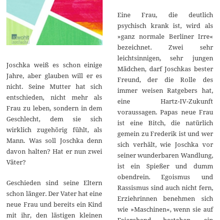
Eine Frau, die deutlich
psychisch krank ist, wird als
»ganz normale Berliner Irre«
bezeichnet. Zwei sehr
leichtsinnigen, sehr jungen
Joschka weiß es schon einige
Mädchen, darf Joschkas bester
Jahre, aber glauben will er es
Freund, der die Rolle des
nicht. Seine Mutter hat sich
immer weisen Ratgebers hat,
entschieden, nicht mehr als
eine Hartz-IV-Zukunft
Frau zu leben, sondern in dem
voraussagen. Papas neue Frau
Geschlecht, dem sie sich
ist eine Bitch, die natürlich
wirklich zugehörig fühlt, als
gemein zu Frederik ist und wer
Mann. Was soll Joschka denn
sich verhält, wie Joschka vor
davon halten? Hat er nun zwei
seiner wunderbaren Wandlung,
Väter?
ist ein Spießer und dumm
obendrein. Egoismus und
Geschieden sind seine Eltern
Rassismus sind auch nicht fern,
schon länger. Der Vater hat eine
Erziehrinnen benehmen sich
neue Frau und bereits ein Kind
wie »Maschinen«, wenn sie auf
mit ihr, den lästigen kleinen
Feierabend bestehen, ein