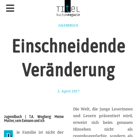
JUGENDBUCH
Einschneidende
Veränderung
2. April 2017
1
7
.
A
Die Welt, die junge Leserinnen
u
g
und Lesern präsentiert wird,
Jugendbuch | T.A. Wegberg: Meine
u
Mutter, sein Exmann und ich
erweist sich beim genauen
s
t
Hinsehen nicht als
ie Familie ist nicht der
2
D
regenbogenfarbig, sondern als
0