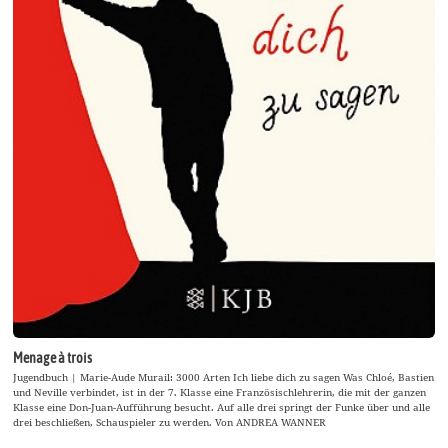
Menage à trois
Jugendbuch | Marie-Aude Murail: 3000 Arten Ich liebe dich zu sagen Was Chloé, Bastien
und Neville verbindet, ist in der 7. Klasse eine Französischlehrerin, die mit der ganzen
Klasse eine Don-Juan-Aufführung besucht. Auf alle drei springt der Funke über und alle
drei beschließen, Schauspieler zu werden. Von ANDREA WANNER