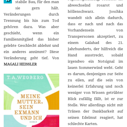
stabile Bau, für den man
1
abwechselnd rosarot und
sie gern hält.
7
höllenschwarz. Joschka
Veränderungen durch
wandelt sich allein dadurch,
Trennung bis hin zum Tod
dass er nach und nach das
gehören dazu. Was aber
Vorhandensein von
geschieht, wenn ein
Transpersonen akzeptiert, zu
Familienmitglied das bisher
einem Galahad des 21.
gelebte Geschlecht ablehnt und
Jahrhunderts, der hilfreich die
ein anderes annimmt? Diese
Hand ausstreckt, sobald
Veränderung geht tief. Von
irgendwo ein Notsignal im
MAGALI HEISSLER
lauen Sommerwind weht. Geht
es darum, denjenigen zur Seite
zu eilen, auf die sein von
keinerlei Erfahrung und noch
weniger von Wissen getrübter
Blick zufällig fällt, ist er zur
Stelle. Wer allerdings nicht mit
Tränen der Dankbarkeit auf
seinen Edelmut reagiert, hat
schlechte Karten.