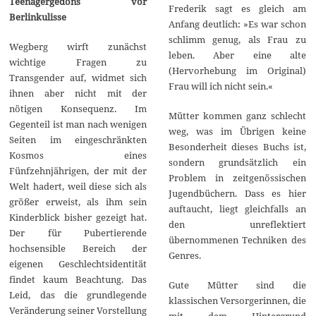
Teenagergedöns vor
Frederik sagt es gleich am
Berlinkulisse
Anfang deutlich: »Es war schon
schlimm genug, als Frau zu
Wegberg wirft zunächst
leben. Aber eine alte
wichtige Fragen zu
(Hervorhebung im Original)
Transgender auf, widmet sich
Frau will ich nicht sein.«
ihnen aber nicht mit der
nötigen Konsequenz. Im
Mütter kommen ganz schlecht
Gegenteil ist man nach wenigen
weg, was im Übrigen keine
Seiten im eingeschränkten
Besonderheit dieses Buchs ist,
Kosmos eines
sondern grundsätzlich ein
Fünfzehnjährigen, der mit der
Problem in zeitgenössischen
Welt hadert, weil diese sich als
Jugendbüchern. Dass es hier
größer erweist, als ihm sein
auftaucht, liegt gleichfalls an
Kinderblick bisher gezeigt hat.
den unreflektiert
Der für Pubertierende
übernommenen Techniken des
hochsensible Bereich der
Genres.
eigenen Geschlechtsidentität
findet kaum Beachtung. Das
Gute Mütter sind die
Leid, das die grundlegende
klassischen Versorgerinnen, die
Veränderung seiner Vorstellung
mit dem Hintergrund