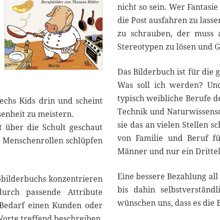
nicht so sein. Wer Fantasi
die Post ausfahren zu las
zu schrauben, der muss 
Stereotypen zu lösen und G
Das Bilderbuch ist für die 
Was soll ich werden? Und
typisch weibliche Berufe d
echs Kids drin und scheint
Technik und Naturwissensch
senheit zu meistern.
sie das an vielen Stellen s
t über die Schult geschaut
von Familie und Beruf fü
n Menschenrollen schlüpfen
Männer und nur ein Drittel
Eine bessere Bezahlung all 
bilderbuchs konzentrieren
bis dahin selbstverständ
urch passende Attribute
wünschen uns, dass es die 
 Bedarf einen Kunden oder
 Worte treffend beschreiben,