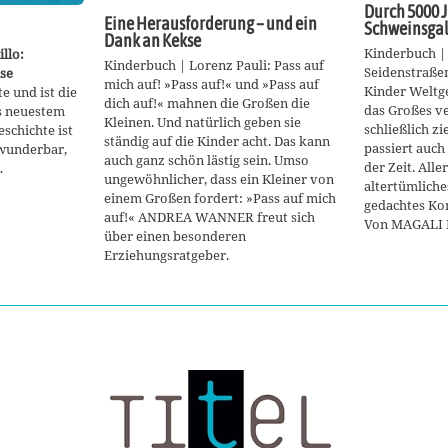
Durch 5000 
Eine Herausforderung – und ein
Schweinsga
Dank an Kekse
Kinderbuch |
llo:
Kinderbuch | Lorenz Pauli: Pass auf
Seidenstraßen
se
mich auf! »Pass auf!« und »Pass auf
Kinder Weltge
e und ist die
dich auf!« mahnen die Großen die
das Großes ve
os neuestem
Kleinen. Und natürlich geben sie
schließlich z
schichte ist
ständig auf die Kinder acht. Das kann
passiert auch
 wunderbar,
auch ganz schön lästig sein. Umso
der Zeit. Alle
.
ungewöhnlicher, dass ein Kleiner von
altertümliche
einem Großen fordert: »Pass auf mich
gedachtes Kon
auf!« ANDREA WANNER freut sich
Von MAGALI
über einen besonderen
Erziehungsratgeber.