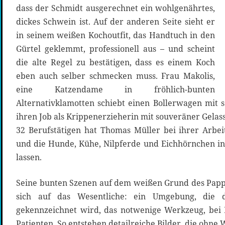
dass der Schmidt ausgerechnet ein wohlgenährtes,
dickes Schwein ist. Auf der anderen Seite sieht er
in seinem weißen Kochoutfit, das Handtuch in den
Gürtel geklemmt, professionell aus – und scheint
die alte Regel zu bestätigen, dass es einem Koch
eben auch selber schmecken muss. Frau Makolis,
eine Katzendame in fröhlich-bunten
Alternativklamotten schiebt einen Bollerwagen mit s
ihren Job als Krippenerzieherin mit souveräner Gelas
32 Berufstätigen hat Thomas Müller bei ihrer Arbei
und die Hunde, Kühe, Nilpferde und Eichhörnchen i
lassen.
Seine bunten Szenen auf dem weißen Grund des Papp
sich auf das Wesentliche: ein Umgebung, die d
gekennzeichnet wird, das notwenige Werkzeug, bei
Patienten. So entstehen detailreiche Bilder, die ohne