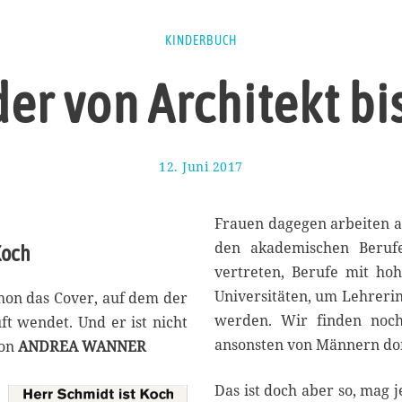
KINDERBUCH
der von Architekt bi
12. Juni 2017
1
7
.
A
Frauen dagegen arbeiten al
u
den akademischen Berufe
Koch
g
vertreten, Berufe mit ho
u
s
Universitäten, um Lehrerin
chon das Cover, auf dem der
t
werden. Wir finden noch e
d er ist nicht
2
ansonsten von Männern dom
Von
ANDREA WANNER
0
1
7
Das ist doch aber so, mag