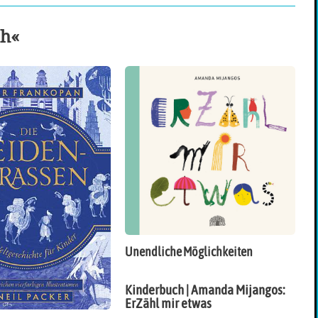
ch«
Unendliche Möglichkeiten
Kinderbuch | Amanda Mijangos:
ErZähl mir etwas