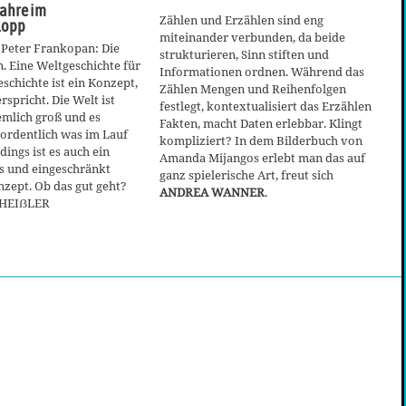
Jahre im
Zählen und Erzählen sind eng
lopp
miteinander verbunden, da beide
 Peter Frankopan: Die
strukturieren, Sinn stiften und
. Eine Weltgeschichte für
Informationen ordnen. Während das
schichte ist ein Konzept,
Zählen Mengen und Reihenfolgen
rspricht. Die Welt ist
festlegt, kontextualisiert das Erzählen
iemlich groß und es
Fakten, macht Daten erlebbar. Klingt
 ordentlich was im Lauf
kompliziert? In dem Bilderbuch von
rdings ist es auch ein
Amanda Mijangos erlebt man das auf
s und eingeschränkt
ganz spielerische Art, freut sich
zept. Ob das gut geht?
ANDREA WANNER
.
 HEIẞLER