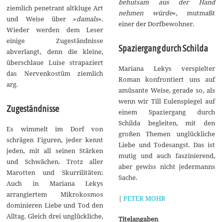
behutsam aus der Hand
ziemlich penetrant altkluge Art
nehmen würde
«, mutmaßt
und Weise über »
damals
«.
einer der Dorfbewohner.
Wieder werden dem Leser
einige Zugeständnisse
Spaziergang durch Schilda
abverlangt, denn die kleine,
überschlaue Luise strapaziert
Mariana Lekys verspielter
das Nervenkostüm ziemlich
Roman konfrontiert uns auf
arg.
amüsante Weise, gerade so, als
wenn wir Till Eulenspiegel auf
Zugeständnisse
einem Spaziergang durch
Schilda begleiten, mit den
Es wimmelt im Dorf von
großen Themen unglückliche
schrägen Figuren, jeder kennt
Liebe und Todesangst. Das ist
jeden, mit all seinen Stärken
mutig und auch faszinierend,
und Schwächen. Trotz aller
aber gewiss nicht jedermanns
Marotten und Skurrilitäten:
Sache.
Auch in Mariana Lekys
arrangiertem Mikrokosmos
|
PETER MOHR
dominieren Liebe und Tod den
Alltag. Gleich drei unglückliche,
Titelangaben