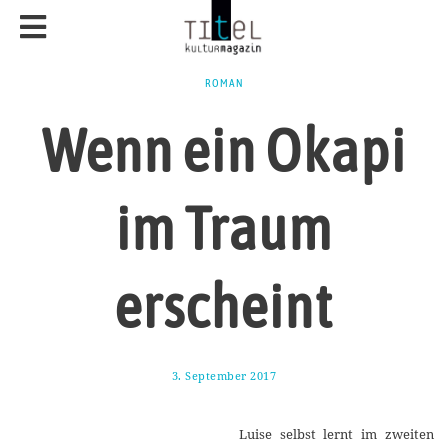
ROMAN
Wenn ein Okapi
im Traum
erscheint
3. September 2017
1
1
.
M
Luise selbst lernt im zweiten
a