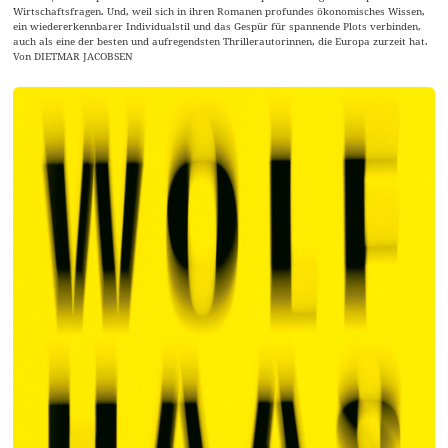
Wirtschaftsfragen. Und, weil sich in ihren Romanen profundes ökonomisches Wissen,
ein wiedererkennbarer Individualstil und das Gespür für spannende Plots verbinden,
auch als eine der besten und aufregendsten Thrillerautorinnen, die Europa zurzeit hat.
Von DIETMAR JACOBSEN