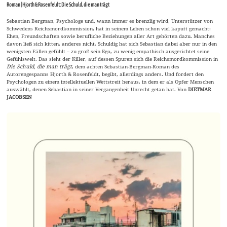
Roman | Hjorth & Rosenfeldt: Die Schuld, die man trägt
Sebastian Bergman, Psychologe und, wann immer es brenzlig wird, Unterstützer von
Schwedens Reichsmordkommission, hat in seinem Leben schon viel kaputt gemacht:
Ehen, Freundschaften sowie berufliche Beziehungen aller Art gehörten dazu. Manches
davon ließ sich kitten, anderes nicht. Schuldig hat sich Sebastian dabei aber nur in den
wenigsten Fällen gefühlt – zu groß sein Ego, zu wenig empathisch ausgerichtet seine
Gefühlswelt. Das sieht der Killer, auf dessen Spuren sich die Reichsmordkommission in
Die Schuld, die man trägt
, dem achten Sebastian-Bergman-Roman des
Autorengespanns Hjorth & Rosenfeldt, begibt, allerdings anders. Und fordert den
Psychologen zu einem intellektuellen Wettstreit heraus, in dem er als Opfer Menschen
auswählt, denen Sebastian in seiner Vergangenheit Unrecht getan hat. Von
DIETMAR
JACOBSEN