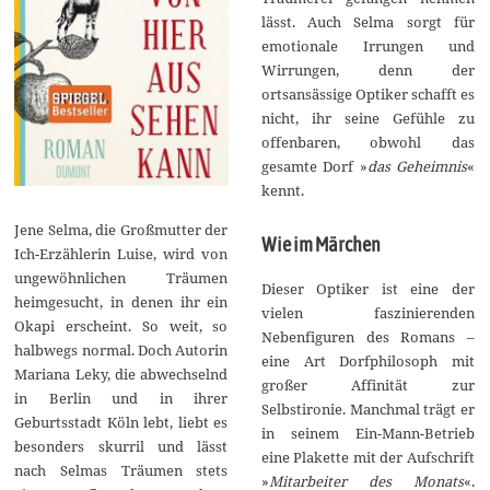
lässt. Auch Selma sorgt für
emotionale Irrungen und
Wirrungen, denn der
ortsansässige Optiker schafft es
nicht, ihr seine Gefühle zu
offenbaren, obwohl das
gesamte Dorf »
das Geheimnis
«
kennt.
Jene Selma, die Großmutter der
Wie im Märchen
Ich-Erzählerin Luise, wird von
ungewöhnlichen Träumen
Dieser Optiker ist eine der
heimgesucht, in denen ihr ein
vielen faszinierenden
Okapi erscheint. So weit, so
Nebenfiguren des Romans –
halbwegs normal. Doch Autorin
eine Art Dorfphilosoph mit
Mariana Leky, die abwechselnd
großer Affinität zur
in Berlin und in ihrer
Selbstironie. Manchmal trägt er
Geburtsstadt Köln lebt, liebt es
in seinem Ein-Mann-Betrieb
besonders skurril und lässt
eine Plakette mit der Aufschrift
nach Selmas Träumen stets
»
Mitarbeiter des Monats
«.