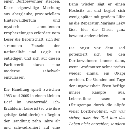
einen Dorfbewohner sterben.
Dann wieder sägt er einen
Diese eigenwillige Mischung
Hochsitz an und begibt sich
aus Aberglaube, provinziellem
wenig später mit großem Eifer
Hinterwäldlertum und
an die Reparatur. Mariana Leky
mystisch anmutenden
lässt hier die Uhren ganz
Prophezeiungen erfordert vom
bewusst anders ticken.
Leser die Bereitschaft, sich der
strammen Fesseln der
Die Angst vor dem Tod
Rationalität und Logik zu
potenziert sich bei den
entledigen und sich auf diesen
Dorfbewohnern immer dann,
Parforceritt durch eine
wenn Großmutter Selma nachts
moderne Fabelwelt
wieder einmal ein Okapi
einzulassen.
erschien. Die Stunden und Tage
der Ungewissheit lösen heftige
Die Handlung spielt zwischen
innere Kämpfe aus.
1983 und 2005 in einem kleinen
Lebensfilme rasen im
Dorf im Westerwald. Ich-
Eilzugtempo durch die Köpfe
Erzählerin Luise ist (so wie ihre
vieler Dorfbewohner. »
Er war
geistige Schöpferin) zu Beginn
sicher, dass der Tod ihm das
der Handlung zehn Jahre alt
Leben nicht entreißen, sondern
und schwadroniert auf eine