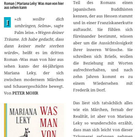
i
Teil des Romans einen
Roman | Mariana Leky: Was man von hier
2
aus sehen kann
japanischen Buddhisten
0
1
kennen, der aus Hessen stammt
»
ch wollte dich
8
I
und in einer Franziskanerkutte
umbringen, Selma
«, sagte
auftaucht. Sie fühlen sich
Palm leise. »
Wegen deiner
füreinander bestimmt, wissen
Träume. Ich habe gedacht, dass
aber um die Aussichtslosigkeit
dann keiner mehr sterben
ihrer inneren Wünsche. Sie
würde
«, heißt es im dritten
schreiben sich Briefe, wollen
Roman ›Was man von hier aus
die Beziehung mit Worten
sehen kann‹ der 44-jährigen
aufrechterhalten, und nach
Mariana Leky, der sich
zehn Jahren kommt es zu
zwischen modernem Märchen
einem Wiedersehen mit
und Schauergeschichte bewegt.
Frederik im Dorf.
Von
PETER MOHR
Das liest sich tatsächlich alles
wie ein Märchen, fernab der
Realität, ist aber von Mariana
Leky so wunderschön erzählt,
dass man sich leicht von dieser
Träumerei gefangen nehmen