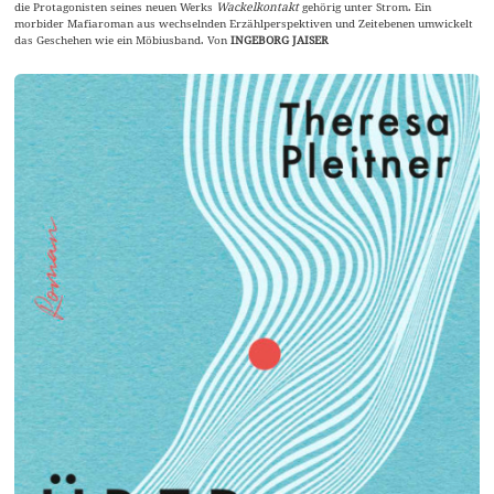
die Protagonisten seines neuen Werks
Wackelkontakt
gehörig unter Strom. Ein
morbider Mafiaroman aus wechselnden Erzählperspektiven und Zeitebenen umwickelt
das Geschehen wie ein Möbiusband. Von
INGEBORG JAISER