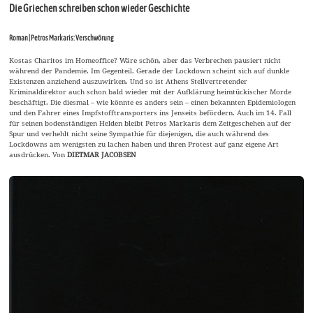
Die Griechen schreiben schon wieder Geschichte
Roman | Petros Markaris: Verschwörung
Kostas Charitos im Homeoffice? Wäre schön, aber das Verbrechen pausiert nicht
während der Pandemie. Im Gegenteil. Gerade der Lockdown scheint sich auf dunkle
Existenzen anziehend auszuwirken. Und so ist Athens Stellvertretender
Kriminaldirektor auch schon bald wieder mit der Aufklärung heimtückischer Morde
beschäftigt. Die diesmal – wie könnte es anders sein – einen bekannten Epidemiologen
und den Fahrer eines Impfstofftransporters ins Jenseits befördern. Auch im 14. Fall
für seinen bodenständigen Helden bleibt Petros Markaris dem Zeitgeschehen auf der
Spur und verhehlt nicht seine Sympathie für diejenigen, die auch während des
Lockdowns am wenigsten zu lachen haben und ihren Protest auf ganz eigene Art
ausdrücken. Von
DIETMAR JACOBSEN