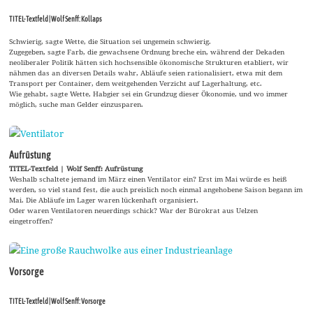
TITEL-Textfeld | Wolf Senff: Kollaps
Schwierig, sagte Wette, die Situation sei ungemein schwierig.
Zugegeben, sagte Farb, die gewachsene Ordnung breche ein, während der Dekaden
neoliberaler Politik hätten sich hochsensible ökonomische Strukturen etabliert, wir
nähmen das an diversen Details wahr, Abläufe seien rationalisiert, etwa mit dem
Transport per Container, dem weitgehenden Verzicht auf Lagerhaltung, etc.
Wie gehabt, sagte Wette, Habgier sei ein Grundzug dieser Ökonomie, und wo immer
möglich, suche man Gelder einzusparen.
Aufrüstung
TITEL-Textfeld | Wolf Senff: Aufrüstung
Weshalb schaltete jemand im März einen Ventilator ein? Erst im Mai würde es heiß
werden, so viel stand fest, die auch preislich noch einmal angehobene Saison begann im
Mai. Die Abläufe im Lager waren lückenhaft organisiert.
Oder waren Ventilatoren neuerdings schick? War der Bürokrat aus Uelzen
eingetroffen?
Vorsorge
TITEL-Textfeld | Wolf Senff: Vorsorge