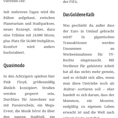
vierzehn Uhr.
der FIFA.
Seit mehreren Tagen wird die
Das Goldene Kalb
Bühne aufgebaut, zwischen
Planetarium und Stadtparksee,
Was geschieht da, außer dass
neues Konzept, sicher, dazu
der Euro in Umlauf gebracht
eine Tribüne mit 24.000 Sitzen,
wird? In gigantischen
plus Platz für 56.000 Stehplätze,
Transaktionen werden
Komfort wird anders
Unsummen an
buchstabiert.
Werbeeinnahmen für TV-
Rechte eingetauscht. Mit
Quasimodo
Verdienst für geleistete Arbeit
hat all das nichts mehr gemein,
In den Achtzigern spielten hier
und es sträubt sich alles, wenn
Pink Floyd, größenmäßig
man diese Umtriebe noch als
ähnlich konzipiert. Straßen
›Kultur‹ sortieren soll – eher
werden gesperrt sein,
handelt es sich darum, dass der
Durchlass für Anwohner nur
Mammon, ein Monster,
mit Passierschein, ein Mega-
endgültig zu eigenem Leben
Event, die Musik hörst du über
erwacht ist und die Welt nach
den ganzen Stadtteil, ein
seinem Gusto gestaltet.