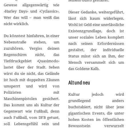
Gewese allgegenwärtig wie
›Harley Days‹ und ›Cyclassics‹.
Dieser Gedanke, weitergeführt,
Wer das will – man weiß das
lässt sich kaum widerlegen.
nicht wirklich.
Wohl ist Geld eine unerlässliche
Existenzgrundlage, doch ist
Du könntest hinfahren, in einer
unser soziales Leben komplett
Nebenstraße stehen, um
nach seinen Erfordernissen
zuzuhören. Vergiss deinen
gestaltet, der individuelle
Regenschirm nicht, das
Status misst sich an ihm, der
Tiefdruckgebiet ›Quasimodo‹
Mensch versammelt sich um
lastet über der Stadt. Sehen
das Goldene Kalb.
wirst du sie nicht, das Gelände
ist hoch mit doppelten Zäunen
Alt und neu
umsperrt und wird von
Polizisten mit
Kultur jedoch wird
Maschinenpistolen gesichert.
grundlegend anders
Das kommt uns als Kultur der
buchstabiert, nicht über jene
Gegenwart wie Fußball, denn
gigantischen Events, die unter
auch Fußball, vom DFB getunt,
hohen Kosten im öffentlichen
soll Lebensgefühl sein und
Bewusstsein verwurzelt