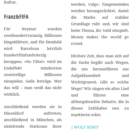
Kultur.
werden, vulgo: Fangemeinden
werden herangezüchtet, damit
Franz & FIFA
die Marke auf stabiler
Grundlage ruht und, wir sind
Für Neymar wurden
beim Thema, ihr Geld einspielt.
zweihundertzwanzig Millionen
Money makes the world go
hingeblättert, und für Dembélé
round.
wird Barcelona letztlich
hundertfünfundvierzig
Höchste Zeit, dass man sich auf
berappen. »No Filter« wird im
die Suche begibt nach Wegen,
Endeffekt mindestens
die uns herausführen aus
zweistellige Millionen
Aufgeblasenheit und
einspielen. Geile Beträge. Wer
Wichtigtuerei. Gibt es solche
das will – man weiß das nicht
Wege? Wir singen ein altes Lied
wirklich.
und führen eine
althergebrachte Debatte, die in
Anschließend werden sie in
diesen Zeitläufen neu zu
Düsseldorf auftreten,
markieren wäre.
anschließend in München, als
einleitende Stationen ihrer
|
WOLF SENFF