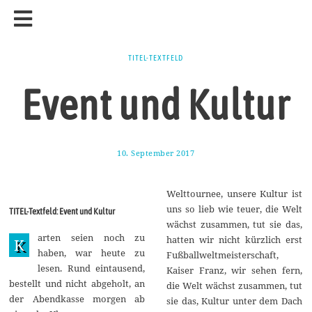
TITEL-TEXTFELD
Event und Kultur
10. September 2017
1
1
.
M
Welttournee, unsere Kultur ist
a
i
uns so lieb wie teuer, die Welt
TITEL-Textfeld: Event und Kultur
2
wächst zusammen, tut sie das,
0
arten seien noch zu
1
hatten wir nicht kürzlich erst
K
8
haben, war heute zu
Fußballweltmeisterschaft,
lesen. Rund eintausend,
Kaiser Franz, wir sehen fern,
bestellt und nicht abgeholt, an
die Welt wächst zusammen, tut
der Abendkasse morgen ab
sie das, Kultur unter dem Dach