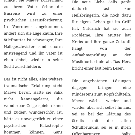
schickt sie Maeve kurzerhand
Die neue Liebe Salix gerät
zu ihrem Vater. Schon die
dadurch fast zur
Busreise wird zu einer
Heilsbringerin, die noch dazu
psychischen Herausforderung.
ihr eigens Leben gut im Griff
In Vancouver angekommen,
hat. Natürlich hat sie auch
ändert sich die Lage kaum. Ihre
Probleme. Ihre Mutter hat
Stiefmutter ist schwanger, ihre
Krebs und ihre ganze Zukunft
Halbgeschwister sind enorm
hängt von der
anstrengend und ihr Vater ist
Aufnahmeprüfung an der
eben dabei, wieder in seine
Musikhochschule ab. Das Herz
Sucht zu schliddern.
bricht einer fast beim Lesen.
Das ist nicht alles, eine weitere
Die angebotenen Lösungen
traumatische Erfahrung steht
dagegen bringen eine
Maeve bevor. Hätte sie Salix
mindestens zum Kopfschütteln.
nicht kennengelernt, die
Maeve wächst wieder und
wunderbar Geige spielen kann
wieder über sich selbst hinaus.
und zudem wunderschön ist,
Sei es bei der Klärung des
hätte es unweigerlich zu einer
Streits mit der alten
psychischen Katastrophe
Schulfreundin, sei es in ihren
kommen können. Ganz
Offenbarungen Salix