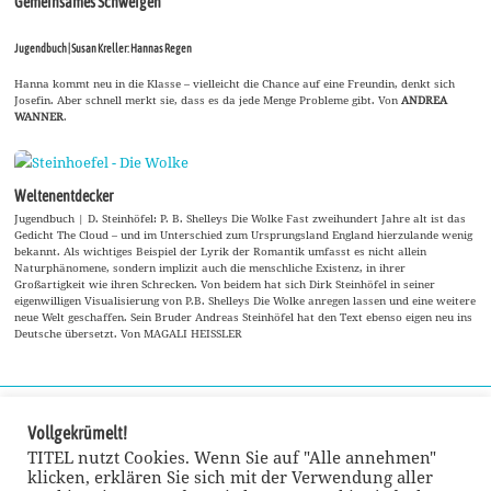
Gemeinsames Schweigen
Jugendbuch | Susan Kreller: Hannas Regen
Hanna kommt neu in die Klasse – vielleicht die Chance auf eine Freundin, denkt sich
Josefin. Aber schnell merkt sie, dass es da jede Menge Probleme gibt. Von
ANDREA
WANNER
.
Weltenentdecker
Jugendbuch | D. Steinhöfel: P. B. Shelleys Die Wolke Fast zweihundert Jahre alt ist das
Gedicht The Cloud – und im Unterschied zum Ursprungsland England hierzulande wenig
bekannt. Als wichtiges Beispiel der Lyrik der Romantik umfasst es nicht allein
Naturphänomene, sondern implizit auch die menschliche Existenz, in ihrer
Großartigkeit wie ihren Schrecken. Von beidem hat sich Dirk Steinhöfel in seiner
eigenwilligen Visualisierung von P.B. Shelleys Die Wolke anregen lassen und eine weitere
neue Welt geschaffen. Sein Bruder Andreas Steinhöfel hat den Text ebenso eigen neu ins
Deutsche übersetzt. Von MAGALI HEISSLER
Vollgekrümelt!
TITEL nutzt Cookies. Wenn Sie auf "Alle annehmen"
klicken, erklären Sie sich mit der Verwendung aller