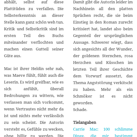
Damit gibt die Autorin leider im
abhält, selbst auf diese
Nachhinein all den platten
Plattitüden zu verfallen. Die
Sprüchen recht, die sie beim
Selbsterkenntnis an dieser
Einstieg in den Roman zurecht
Stelle kann ganz schön weh tun.
kritisiert hat, landet also beim
Kritik und Selbstkritik sind im
Gegenteil der ursprünglichen
ersten Teil des Buchs
Aussage. Schwerer wiegt, dass
miteinander verflochten und
sich angesichts all der Wunder,
machen einen Gutteil seiner
der goldenen Sternchen, rosa
Güte aus.
Herzchen und Küsschen im
Mac ist ihrer Heldin sehr nah,
letzten Teil ihrer Geschichte
was Maeve fühlt, fühlt auch die
dem Vorwurf aussetzt, das
Leserin. Es wird greifbar, wie es
Thema Angststörung verkitscht
sich anfühlt, überall
zu haben. Mehr als ein
Bedrohungen zu wittern, wie
Schmöker ist es nicht
verlassen man sich vorkommt,
geworden.
wenn Vertrautes nicht mehr da
Schade.
ist und nichts mehr verlässlich
Tielangaben
zu sein scheint. Die Autorin
Carrie Mac: 100 schlimme
versteht es, Gefühle zu wecken,
Dinge, die mir bestimmt
ohne billig zu werden. Die