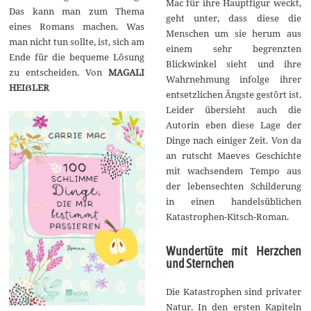
Mac für ihre Hauptfigur weckt,
Das kann man zum Thema
geht unter, dass diese die
eines Romans machen. Was
Menschen um sie herum aus
man nicht tun sollte, ist, sich am
einem sehr begrenzten
Ende für die bequeme Lösung
Blickwinkel sieht und ihre
zu entscheiden. Von
MAGALI
Wahrnehmung infolge ihrer
HEIẞLER
entsetzlichen Ängste gestört ist.
Leider übersieht auch die
Autorin eben diese Lage der
Dinge nach einiger Zeit. Von da
an rutscht Maeves Geschichte
mit wachsendem Tempo aus
der lebensechten Schilderung
in einen handelsüblichen
Katastrophen-Kitsch-Roman.
Wundertüte mit Herzchen
und Sternchen
Die Katastrophen sind privater
Natur. In den ersten Kapiteln