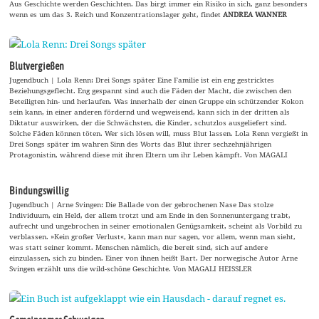
Aus Geschichte werden Geschichten. Das birgt immer ein Risiko in sich, ganz besonders
wenn es um das 3. Reich und Konzentrationslager geht, findet
ANDREA WANNER
Blutvergießen
Jugendbuch | Lola Renn: Drei Songs später Eine Familie ist ein eng gestricktes
Beziehungsgeflecht. Eng gespannt sind auch die Fäden der Macht, die zwischen den
Beteiligten hin- und herlaufen. Was innerhalb der einen Gruppe ein schützender Kokon
sein kann, in einer anderen fördernd und wegweisend, kann sich in der dritten als
Diktatur auswirken, der die Schwächsten, die Kinder, schutzlos ausgeliefert sind.
Solche Fäden können töten. Wer sich lösen will, muss Blut lassen. Lola Renn vergießt in
Drei Songs später im wahren Sinn des Worts das Blut ihrer sechzehnjährigen
Protagonistin, während diese mit ihren Eltern um ihr Leben kämpft. Von MAGALI
Bindungswillig
Jugendbuch | Arne Svingen: Die Ballade von der gebrochenen Nase Das stolze
Individuum, ein Held, der allem trotzt und am Ende in den Sonnenuntergang trabt,
aufrecht und ungebrochen in seiner emotionalen Genügsamkeit, scheint als Vorbild zu
verblassen. »Kein großer Verlust«, kann man nur sagen, vor allem, wenn man sieht,
was statt seiner kommt. Menschen nämlich, die bereit sind, sich auf andere
einzulassen, sich zu binden. Einer von ihnen heißt Bart. Der norwegische Autor Arne
Svingen erzählt uns die wild-schöne Geschichte. Von MAGALI HEISSLER