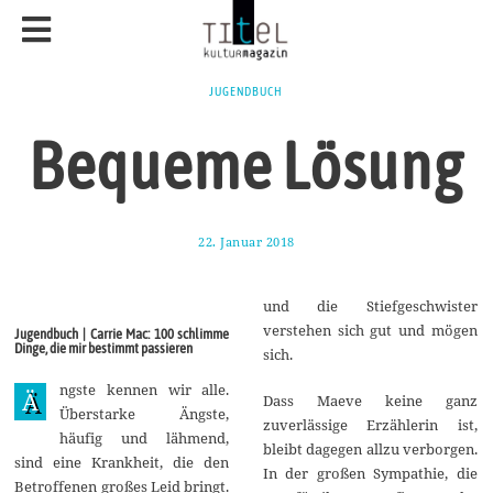
JUGENDBUCH
Bequeme Lösung
22. Januar 2018
1
1
.
M
und die Stiefgeschwister
a
i
verstehen sich gut und mögen
Jugendbuch | Carrie Mac: 100 schlimme
2
Dinge, die mir bestimmt passieren
sich.
0
1
ngste kennen wir alle.
8
Ä
Dass Maeve keine ganz
Überstarke Ängste,
zuverlässige Erzählerin ist,
häufig und lähmend,
bleibt dagegen allzu verborgen.
sind eine Krankheit, die den
In der großen Sympathie, die
Betroffenen großes Leid bringt.