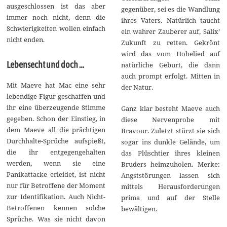
ausgeschlossen ist das aber
gegenüber, sei es die Wandlung
immer noch nicht, denn die
ihres Vaters. Natürlich taucht
Schwierigkeiten wollen einfach
ein wahrer Zauberer auf, Salix’
nicht enden.
Zukunft zu retten. Gekrönt
wird das vom Hohelied auf
Lebensecht und doch …
natürliche Geburt, die dann
auch prompt erfolgt. Mitten in
Mit Maeve hat Mac eine sehr
der Natur.
lebendige Figur geschaffen und
ihr eine überzeugende Stimme
Ganz klar besteht Maeve auch
gegeben. Schon der Einstieg, in
diese Nervenprobe mit
dem Maeve all die prächtigen
Bravour. Zuletzt stürzt sie sich
Durchhalte-Sprüche aufspießt,
sogar ins dunkle Gelände, um
die ihr entgegengehalten
das Plüschtier ihres kleinen
werden, wenn sie eine
Bruders heimzuholen. Merke:
Panikattacke erleidet, ist nicht
Angststörungen lassen sich
nur für Betroffene der Moment
mittels Herausforderungen
zur Identifikation. Auch Nicht-
prima und auf der Stelle
Betroffenen kennen solche
bewältigen.
Sprüche. Was sie nicht davon