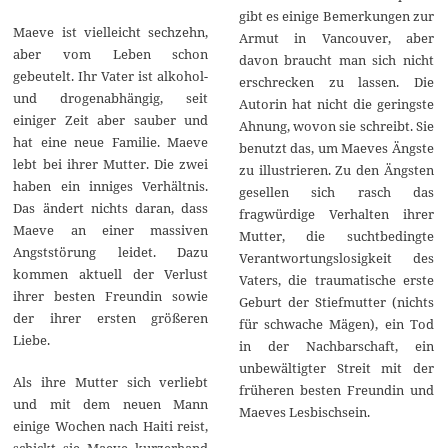
gibt es einige Bemerkungen zur
Maeve ist vielleicht sechzehn,
Armut in Vancouver, aber
aber vom Leben schon
davon braucht man sich nicht
gebeutelt. Ihr Vater ist alkohol-
erschrecken zu lassen. Die
und drogenabhängig, seit
Autorin hat nicht die geringste
einiger Zeit aber sauber und
Ahnung, wovon sie schreibt. Sie
hat eine neue Familie. Maeve
benutzt das, um Maeves Ängste
lebt bei ihrer Mutter. Die zwei
zu illustrieren. Zu den Ängsten
haben ein inniges Verhältnis.
gesellen sich rasch das
Das ändert nichts daran, dass
fragwürdige Verhalten ihrer
Maeve an einer massiven
Mutter, die suchtbedingte
Angststörung leidet. Dazu
Verantwortungslosigkeit des
kommen aktuell der Verlust
Vaters, die traumatische erste
ihrer besten Freundin sowie
Geburt der Stiefmutter (nichts
der ihrer ersten größeren
für schwache Mägen), ein Tod
Liebe.
in der Nachbarschaft, ein
unbewältigter Streit mit der
Als ihre Mutter sich verliebt
früheren besten Freundin und
und mit dem neuen Mann
Maeves Lesbischsein.
einige Wochen nach Haiti reist,