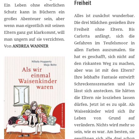
Freiheit
Ein Leben ohne elterlichen
Schutz kann in Büchern ein
Alles ist zunächst wunderbar.
großes Abenteuer sein, aber
Die drei Mädchen genießen ihre
wenn man eigentlich mit seinen
Freiheit ohne Eltern. Bis
Eltern ganz gut klarkommt, will
Carlotta anfängt, sich die
man ungern auf sie verzichten.
Gefahren im Teufelsmoor in
Von
ANDREA WANNER
allen Farben auszumalen. Sie
hat es geschafft, sich nicht auf
den riskanten Weg zu machen,
aber was ist mit den Eltern?
Ihre lebhafte Fantasie entwirft
Schreckensszenarien und Liv
lässt sich anstecken. Sie hätten
die Eltern nie losziehen lassen
dürfen. Jetzt ist es zu spät. Als
Waisenkinder wird sich ihr
Leben von Grund auf
verändern. Nichts wird mehr so
sein, wie es war. Am besten, sie
gewöhnen sich alle drei schon