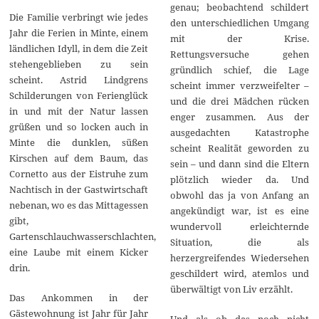
genau; beobachtend schildert
Die Familie verbringt wie jedes
den unterschiedlichen Umgang
Jahr die Ferien in Minte, einem
mit der Krise.
ländlichen Idyll, in dem die Zeit
Rettungsversuche gehen
stehengeblieben zu sein
gründlich schief, die Lage
scheint. Astrid Lindgrens
scheint immer verzweifelter –
Schilderungen von Ferienglück
und die drei Mädchen rücken
in und mit der Natur lassen
enger zusammen. Aus der
grüßen und so locken auch in
ausgedachten Katastrophe
Minte die dunklen, süßen
scheint Realität geworden zu
Kirschen auf dem Baum, das
sein – und dann sind die Eltern
Cornetto aus der Eistruhe zum
plötzlich wieder da. Und
Nachtisch in der Gastwirtschaft
obwohl das ja von Anfang an
nebenan, wo es das Mittagessen
angekündigt war, ist es eine
gibt,
wundervoll erleichternde
Gartenschlauchwasserschlachten,
Situation, die als
eine Laube mit einem Kicker
herzergreifendes Wiedersehen
drin.
geschildert wird, atemlos und
überwältigt von Liv erzählt.
Das Ankommen in der
Gästewohnung ist Jahr für Jahr
Und als ob das noch nicht