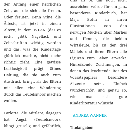
der Anfang einer herrlichen
ausreichen würde für ein ganz
Zeit, auf die sich alle freuen.
besonderes Kinderbuch, hat
Oder freuten. Denn Stine, die
Maja Bohn in ihren
Älteste, ist jetzt in einem
Illustrationen von den
Altern, in dem WLAN (das es
nervigen Mücken über Marlies
nicht gibt), Nagellack und
und Henner, die beiden
Zeitschriften wichtig werden
Wirtsleute, bis zu den drei
und das, was die Kindertage
Mädels und ihren Eltern alle
glücklich machte, nicht mehr
Figuren zum Leben erweckt.
richtig zieht. Eine gewisse
Hinreißende Zeichnungen, in
Lustlosigkeit prägt Stines
denen das leuchtende Rot des
Haltung, die sie auch zum
Vorsatzpapiers besondere
Ausdruck bringt, als die Eltern
Akzente setzt. Einfach
mit allen eine Wanderung
wunderschön und genau so,
durch das Teufelsmoor machen
wie man sich gute
wollen.
Kinderliteratur wünscht.
Carlotta, die Mittlere, dagegen
|
ANDREA WANNER
hat Angst. »Teufelsmoor«
klingt gruselig und gefährlich,
Titelangaben