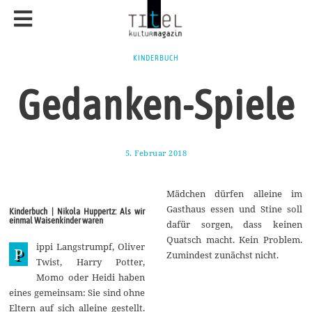
KINDERBUCH
Gedanken-Spiele
5. Februar 2018
2
1
.
M
Mädchen dürfen alleine im
a
i
Gasthaus essen und Stine soll
Kinderbuch | Nikola Huppertz: Als wir
2
einmal Waisenkinder waren
dafür sorgen, dass keinen
0
1
Quatsch macht. Kein Problem.
ippi Langstrumpf, Oliver
8
P
Zumindest zunächst nicht.
Twist, Harry Potter,
Momo oder Heidi haben
eines gemeinsam: Sie sind ohne
Eltern auf sich alleine gestellt.