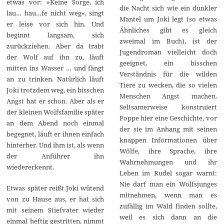
etwas vor: »Keine Sorge, ich
die Nacht sich wie ein dunkler
lau… hau…fe nicht weg«, singt
Mantel um Joki legt (so etwas
er leise vor sich hin. Und
Ähnliches gibt es gleich
beginnt langsam, sich
zweimal im Buch), ist der
zurückziehen. Aber da trabt
Jugendroman vielleicht doch
der Wolf auf ihn zu, läuft
geeignet, ein bisschen
mitten ins Wasser … und fängt
Verständnis für die wilden
an zu trinken. Natürlich läuft
Tiere zu wecken, die so vielen
Joki trotzdem weg, ein bisschen
Menschen Angst machen.
Angst hat er schon. Aber als er
Seltsamerweise konstruiert
der kleinen Wolfsfamilie später
Poppe hier eine Geschichte, vor
an dem Abend noch einmal
der sie im Anhang mit seinen
begegnet, läuft er ihnen einfach
knappen Informationen über
hinterher. Und ihm ist, als wenn
Wölfe, ihre Sprache, ihre
der Anführer ihn
Wahrnehmungen und ihr
wiedererkennt.
Leben im Rudel sogar warnt:
Nie darf man ein Wolfsjunges
Etwas später reißt Joki wütend
mitnehmen, wenn man es
von zu Hause aus, er hat sich
zufällig im Wald finden sollte,
mit seinem Stiefvater wieder
weil es sich dann an die
einmal heftig gestritten, nimmt