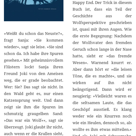
Happy End. Der Trick in diesem
Buch ist, dass ein Teil der
Geschichte aus der
Wolfsperspektive geschrieben
ist, quasi mit ihren Augen. Wie
»Weißt du schon das Neuste?«,
die erste Begegnung: Nachdem
fragt Sanja: »Sie kommen
der Wolfsvater den fremden
wieder«, sagt sie leise. »Sie sind
Geruch schon lange in der Nase
schon da. Ich habe ihre Spuren
hatte, sieht er »das fremde
gesehen.« Mit geheimnisvollem
Wesen«. Warnend knurrt er.
Flüstern lockt Sanja ihren
Aber dann hört er »die leisen
Freund Joki von den Ameisen
Töne, die es machte«, und sie
weg, die er grade beobachtet.
wirken auf ihn nicht
Wer: Sie? Das sagt sie nicht. In
beängstigend. Dann wird er
den Wald geht es, nur einen
neugierig: »Vielleicht waren es
Katzensprung weit. Und dann
die seltsamen Laute, die das
zeigt sie ihm die Spuren im
Geschöpf ausstieß. Es klang
schmutzig graugelben Sand:
weder wie ein Knurren noch
»Das war ein Wolf««, sagt sie
wie ein Heulen, dennoch so, als
überzeugt. Joki glaubt ihr nicht,
wollte es ihm etwas mitteilen.«
auch wenn er die Krallen sieht,
Und als Joki mit Schwarzohr,