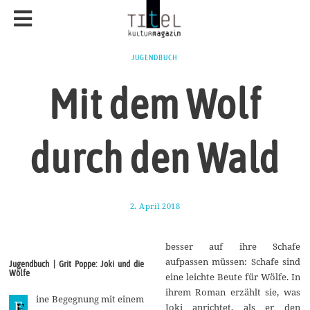
JUGENDBUCH
Mit dem Wolf
durch den Wald
2. April 2018
1
1
.
M
besser auf ihre Schafe
a
i
aufpassen müssen: Schafe sind
Jugendbuch | Grit Poppe: Joki und die
2
Wölfe
eine leichte Beute für Wölfe. In
0
1
ihrem Roman erzählt sie, was
ine Begegnung mit einem
8
E
Joki anrichtet, als er den