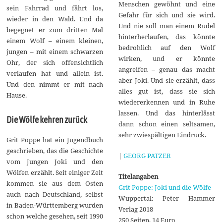
Menschen gewöhnt und eine
sein Fahrrad und fährt los,
Gefahr für sich und sie wird.
wieder in den Wald. Und da
Und nie soll man einem Rudel
begegnet er zum dritten Mal
hinterherlaufen, das könnte
einem Wolf – einem kleinen,
bedrohlich auf den Wolf
jungen – mit einem schwarzen
wirken, und er könnte
Ohr, der sich offensichtlich
angreifen – genau das macht
verlaufen hat und allein ist.
aber Joki. Und sie erzählt, dass
Und den nimmt er mit nach
alles gut ist, dass sie sich
Hause.
wiedererkennen und in Ruhe
lassen. Und das hinterlässt
Die Wölfe kehren zurück
dann schon einen seltsamen,
sehr zwiespältigen Eindruck.
Grit Poppe hat ein Jugendbuch
geschrieben, das die Geschichte
|
GEORG PATZER
vom Jungen Joki und den
Wölfen erzählt. Seit einiger Zeit
Titelangaben
kommen sie aus dem Osten
Grit Poppe: Joki und die Wölfe
auch nach Deutschland, selbst
Wuppertal: Peter Hammer
in Baden-Württemberg wurden
Verlag 2018
schon welche gesehen, seit 1990
250 Seiten, 14 Euro