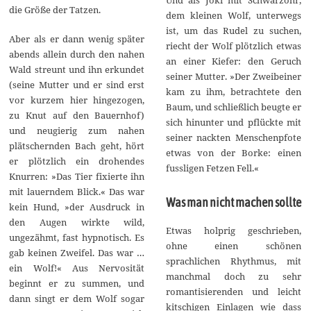
die Größe der Tatzen.
dem kleinen Wolf, unterwegs
ist, um das Rudel zu suchen,
Aber als er dann wenig später
riecht der Wolf plötzlich etwas
abends allein durch den nahen
an einer Kiefer: den Geruch
Wald streunt und ihn erkundet
seiner Mutter. »Der Zweibeiner
(seine Mutter und er sind erst
kam zu ihm, betrachtete den
vor kurzem hier hingezogen,
Baum, und schließlich beugte er
zu Knut auf den Bauernhof)
sich hinunter und pflückte mit
und neugierig zum nahen
seiner nackten Menschenpfote
plätschernden Bach geht, hört
etwas von der Borke: einen
er plötzlich ein drohendes
fussligen Fetzen Fell.«
Knurren: »Das Tier fixierte ihn
mit lauerndem Blick.« Das war
Was man nicht machen sollte
kein Hund, »der Ausdruck in
den Augen wirkte wild,
Etwas holprig geschrieben,
ungezähmt, fast hypnotisch. Es
ohne einen schönen
gab keinen Zweifel. Das war …
sprachlichen Rhythmus, mit
ein Wolf!« Aus Nervosität
manchmal doch zu sehr
beginnt er zu summen, und
romantisierenden und leicht
dann singt er dem Wolf sogar
kitschigen Einlagen wie dass