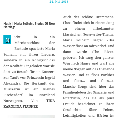
24. Mai 2018
2
8
.
M
Auch der schöne Drammens-
a
i
Fluss findet sich in einem Song
Musik | Maria Solheim: Stories Of New
2
Mornings
zu einem altbekannten
0
1
klassischen Songwriter-Thema.
icht in ein
8
N
Maria Solheim sagte: »Das
Märchenschloss der
Wasser floss an mir vorbei. Und
Fantasie spazierte Maria
dann wurde ›The River‹
Solheim mit ihren Liedern,
geboren. Ich sang den ganzen
sondern in ein Königsschloss
Weg nach Hause und warf alle
der Realität. Eingeladen war sie
meine Sorgen auf das fließende
dort zu Besuch für ein Konzert
Wasser. Und es floss vorüber
zur Taufe von Prinzessin Ingrid
und floss… und floss…«.
Alexandra. Die Herkunft der
Manche Songs sind über das
Musikerin ist ein kleines
Familienleben der Sängerin und
Fischerdorf im Nordland
Gitarristin, das sie als pure
Norwegens. Von
TINA
Freude bezeichnet. In ihren
KAROLINA STAUNER
Geschichten über Feines,
Leichtigkeiten und Härten im