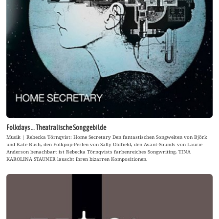
Folkdays … Theatralische Songgebilde
Musik | Rebecka Törnqvist: Home Secretary Den fantastischen Songwelten von Björk
und Kate Bush, den Folkpop-Perlen von Sally Oldfield, den Avant-Sounds von Laurie
Anderson benachbart ist Rebecka Törnqvists farbenreiches Songwriting. TINA
KAROLINA STAUNER lauscht ihren bizarren Kompositionen.