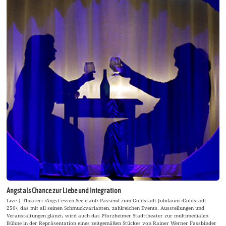
Angst als Chance zur Liebe und Integration
Live | Theater: ›Angst essen Seele auf‹ Passend zum Goldstadt-Jubiläum ›Goldstadt
250‹, das mit all seinen Schmuckvarianten, zahlreichen Events, Ausstellungen und
Veranstaltungen glänzt, wird auch das Pforzheimer Stadttheater zur multimedialen
Bühne in der Repräsentation eines zeitgemäßen Stückes von Rainer Werner Fassbinder