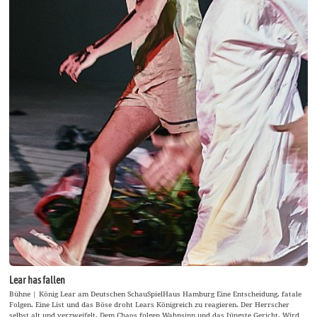
Lear has fallen
Bühne | König Lear am Deutschen SchauSpielHaus Hamburg Eine Entscheidung, fatale
Folgen. Eine List und das Böse droht Lears Königreich zu reagieren. Der Herrscher
selbst alt und verzweifelt. Dem Chaos folgen Wahnsinn und das Jüngste Gericht. Wird