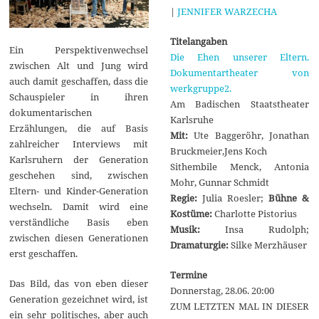
|
JENNIFER WARZECHA
Titelangaben
Ein Perspektivenwechsel
Die Ehen unserer Eltern.
zwischen Alt und Jung wird
Dokumentartheater von
auch damit geschaffen, dass die
werkgruppe2.
Schauspieler in ihren
Am Badischen Staatstheater
dokumentarischen
Karlsruhe
Erzählungen, die auf Basis
Mit:
Ute Baggeröhr, Jonathan
zahlreicher Interviews mit
Bruckmeier,Jens Koch
Karlsruhern der Generation
Sithembile Menck, Antonia
geschehen sind, zwischen
Mohr, Gunnar Schmidt
Eltern- und Kinder-Generation
Regie:
Julia Roesler;
Bühne &
wechseln. Damit wird eine
Kostüme:
Charlotte Pistorius
verständliche Basis eben
Musik:
Insa Rudolph;
zwischen diesen Generationen
Dramaturgie:
Silke Merzhäuser
erst geschaffen.
Termine
Das Bild, das von eben dieser
Donnerstag, 28.06. 20:00
Generation gezeichnet wird, ist
ZUM LETZTEN MAL IN DIESER
ein sehr politisches, aber auch