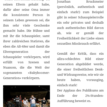
Jonathan Bruckmeier
seinen Eltern gehabt habe,
(persönlich, authentisch und
dafür aber seine Oma immer
einfach stark!) zum Beispiel
die konsistente Person in
gibt in seiner Schauspielerrolle
seinem Leben gewesen sei, die
ein sehr privates und deshalb
ihm sehr viele Geschenke
auch authentisches Bild davon
gemacht habe. Die Bühne und
ab, wie er gemäß der
mit ihr die Schauspieler, samt
Freiheitlichkeit der Liebe einen
ihrer zahlreichen Statisten, die
sexuellen Missbrauch erfährt.
eben die Alt-68er und damit die
Elterngeneration der
Gemäß der Kritik, dass ein
Schauspieler verkörpern, wird
allzu-schlechtes Bild einer
erfüllt von Szenen und
Generation abgebildet werde,
Nuancen, die die Welt der
die einer freiheitlichen Denk-
sogenannten »Babyboomer-
und Wirkungsweise, wie wir sie
Generation« verkörpern.
heute haben, vorausging,
einfach stark!
Der Applaus des Publikums am
Ende der 2¼-Stunden-
Aufführung beweist es.