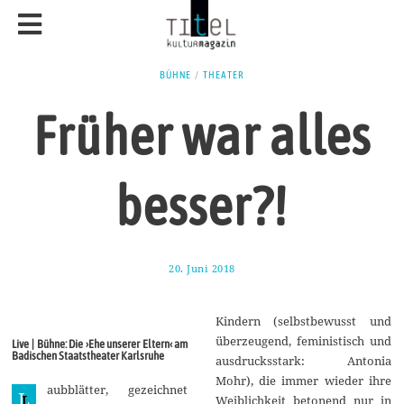
BÜHNE
/
THEATER
Früher war alles
besser?!
20. Juni 2018
2
5
.
J
Kindern (selbstbewusst und
u
n
überzeugend, feministisch und
Live | Bühne: Die ›Ehe unserer Eltern‹ am
i
Badischen Staatstheater Karlsruhe
ausdrucksstark: Antonia
2
0
Mohr), die immer wieder ihre
aubblätter, gezeichnet
1
L
Weiblichkeit betonend nur in
8