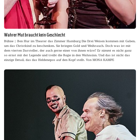
Wahrer Mut braucht kein Geschlecht
Bühne | Ben Hur im Theater das Zimmer Hamburg Die Drei Weisen kommen mit Gaben,
um das Christkind zu beschenken. Sie bringen Gold und Weihrauch. Doch was ist mit
dem vierten Darsteller, der auch gerne einer von ihnen wäre? Er nimmt es nicht ganz
so ernst mit der Legende und treibt die Regie in den Wahnsinn. Und das ist nicht das
einzige Detail, das das Heldenepos auf den Kopf stellt. Von MONA KAMPE