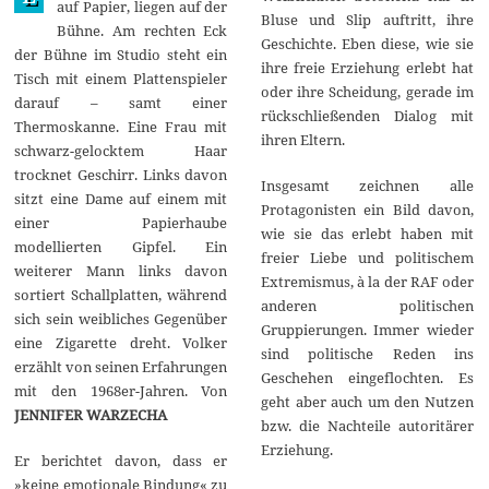
auf Papier, liegen auf der
Bluse und Slip auftritt, ihre
Bühne. Am rechten Eck
Geschichte. Eben diese, wie sie
der Bühne im Studio steht ein
ihre freie Erziehung erlebt hat
Tisch mit einem Plattenspieler
oder ihre Scheidung, gerade im
darauf – samt einer
rückschließenden Dialog mit
Thermoskanne. Eine Frau mit
ihren Eltern.
schwarz-gelocktem Haar
trocknet Geschirr. Links davon
Insgesamt zeichnen alle
sitzt eine Dame auf einem mit
Protagonisten ein Bild davon,
einer Papierhaube
wie sie das erlebt haben mit
modellierten Gipfel. Ein
freier Liebe und politischem
weiterer Mann links davon
Extremismus, à la der RAF oder
sortiert Schallplatten, während
anderen politischen
sich sein weibliches Gegenüber
Gruppierungen. Immer wieder
eine Zigarette dreht. Volker
sind politische Reden ins
erzählt von seinen Erfahrungen
Geschehen eingeflochten. Es
mit den 1968er-Jahren. Von
geht aber auch um den Nutzen
JENNIFER WARZECHA
bzw. die Nachteile autoritärer
Erziehung.
Er berichtet davon, dass er
»keine emotionale Bindung« zu