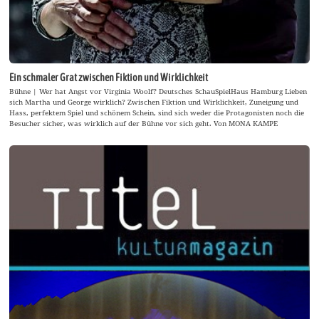
Ein schmaler Grat zwischen Fiktion und Wirklichkeit
Bühne | Wer hat Angst vor Virginia Woolf? Deutsches SchauSpielHaus Hamburg Lieben
sich Martha und George wirklich? Zwischen Fiktion und Wirklichkeit, Zuneigung und
Hass, perfektem Spiel und schönem Schein, sind sich weder die Protagonisten noch die
Besucher sicher, was wirklich auf der Bühne vor sich geht. Von MONA KAMPE