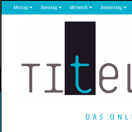
Montag
Dienstag
Mittwoch
Donnerstag
DAS ONL