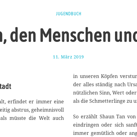
JUGENDBUCH
n, den Menschen u
11. März 2019
1
5
.
M
in unseren Köpfen verstu
ä
der alles ständig nach Ur
tadt
r
nützlichen Sinn, Wert oder
z
2
als die Schmetterlinge zu 
lt, erfindet er immer eine
0
eitig abstrus, geheimnisvoll
1
So erzählt Shaun Tan von
 als müsste die Welt auch
9
eindringen oder sich sanft
immer gemütlich oder ange