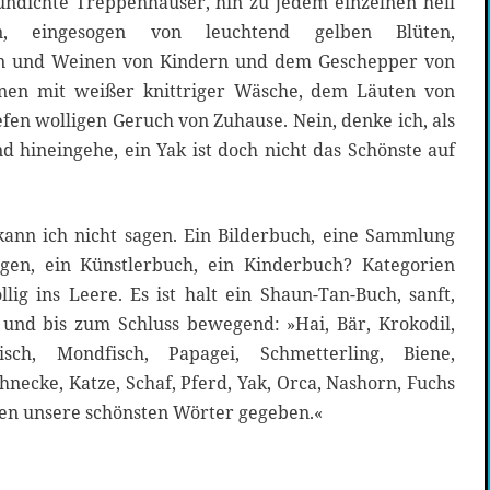
ndichte Treppenhäuser, hin zu jedem einzelnen hell
n, eingesogen von leuchtend gelben Blüten,
 und Weinen von Kindern und dem Geschepper von
inen mit weißer knittriger Wäsche, dem Läuten von
efen wolligen Geruch von Zuhause. Nein, denke ich, als
d hineingehe, ein Yak ist doch nicht das Schönste auf
 kann ich nicht sagen. Ein Bilderbuch, eine Sammlung
ngen, ein Künstlerbuch, ein Kinderbuch? Kategorien
ig ins Leere. Es ist halt ein Shaun-Tan-Buch, sanft,
h und bis zum Schluss bewegend: »Hai, Bär, Krokodil,
sch, Mondfisch, Papagei, Schmetterling, Biene,
hnecke, Katze, Schaf, Pferd, Yak, Orca, Nashorn, Fuchs
en unsere schönsten Wörter gegeben.«