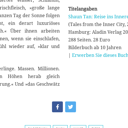
iertes Wasser, Schlamm,
ischfleisch, »große lange
Titelangaben
anzen Tag der Sonne folgen
Shaun Tan: Reise ins Inner
, ein derart luxuriöses
(Tales from the Inner City,
ch.« Über ihnen arbeiten
Hamburg: Aladin Verlag 2
en, wenn sie einschlafen,
288 Seiten. 28 Euro
hl wieder auf, »klar und
Bilderbuch ab 10 Jahren
|
Erwerben Sie dieses Buch
linge. Massen. Millionen.
den Höhen herab gleich
erung.« Und »das Geschwätz