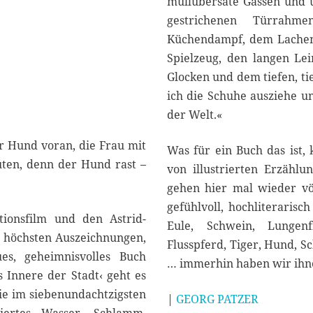
müllübersäte Gassen und u
gestrichenen Türrahme
Küchendampf, dem Lachen
Spielzeug, den langen Le
Glocken und dem tiefen, ti
ich die Schuhe ausziehe un
der Welt.«
er Hund voran, die Frau mit
Was für ein Buch das ist,
puten, denn der Hund rast –
von illustrierten Erzählu
gehen hier mal wieder völl
gefühlvoll, hochliterarisc
ionsfilm und den Astrid-
Eule, Schwein, Lungenfi
e höchsten Auszeichnungen,
Flusspferd, Tiger, Hund, Sc
es, geheimnisvolles Buch
… immerhin haben wir ihn
ns Innere der Stadt‹ geht es
die im siebenundachtzigsten
|
GEORG PATZER