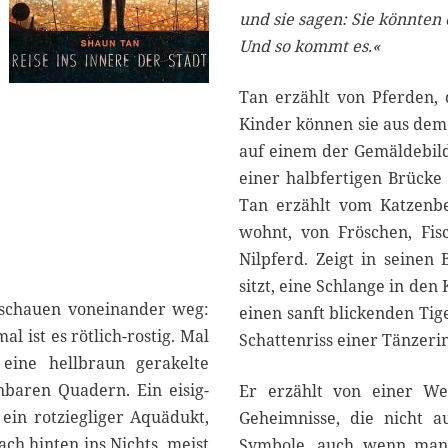
und sie sagen: Sie könnten
Und so kommt es.«
Tan erzählt von Pferden,
Kinder können sie aus dem
auf einem der Gemäldebil
einer halbfertigen Brücke
Tan erzählt vom Katzenb
wohnt, von Fröschen, Fi
Nilpferd. Zeigt in seinen
sitzt, eine Schlange in den
ie schauen voneinander weg:
einen sanft blickenden Tig
l ist es rötlich-rostig. Mal
Schattenriss einer Tänzeri
eine hellbraun gerakelte
nbaren Quadern. Ein eisig-
Er erzählt von einer Wel
ein rotziegliger Aquädukt,
Geheimnisse, die nicht a
ch hinten ins Nichts, meist
Symbole, auch wenn man 