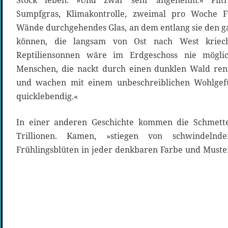
Stock leben. »Und zwar sehr angenehm.« Filtr
Sumpfgras, Klimakontrolle, zweimal pro Woche Fr
Wände durchgehendes Glas, an dem entlang sie den g
können, die langsam von Ost nach West kriecht
Reptiliensonnen wäre im Erdgeschoss nie mögli
Menschen, die nackt durch einen dunklen Wald renn
und wachen mit einem unbeschreiblichen Wohlgefü
quicklebendig.«
In einer anderen Geschichte kommen die Schmetter
Trillionen. Kamen, »stiegen von schwindeln
Frühlingsblüten in jeder denkbaren Farbe und Must