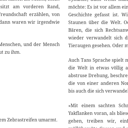
sitzt am vorderen Rand,
möchte: Es ist vor allem ei
Freundschaft erzählen, von
Geschichte gefasst ist. W
 dann waren wir irgendwie
Staunen über die Welt. O
Bären, die sich Rechtsa
wieder verwandelt sich d
 Menschen, und der Mensch
Tieraugen gesehen. Oder m
ut zu ihm.
Auch Tans Sprache spielt 
die Welt in etwas völlig 
abstruse Drehung, beschrei
die von einer anderen Nor
bis auch die sich verwande
»Mit einem sachten Schr
Yakflanken voran, als blie
inem Zebrastreifen umarmt.
gehen, treiben wir, ein