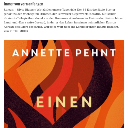
Immer von vorn anfangen
Roman | Silvio Blatter: Wir zählen unsere Tage nicht Der 69-jährige Silvio Blatter
gehört zu den wichtigsten Stimmen der Schweizer Gegenwartsliteratur. Mit seiner
›Freiamt‹-Trilogie (bestehend aus den Romanen ›Zunehmendes Heimweh‹, ›Kein schöner
Land‹ und ›Das sanfte Gesetz‹), in der er das Leben in seinem heimatlichen Kanton
Aargau detailliert beschrieb, wurde er weit über die Landesgrenzen hinaus bekannt.
Von PETER MOHR