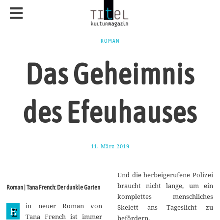
ROMAN
Das Geheimnis
des Efeuhauses
11. März 2019
1
6
.
M
Und die herbeigerufene Polizei
ä
r
braucht nicht lange, um ein
Roman | Tana French: Der dunkle Garten
z
komplettes menschliches
2
in neuer Roman von
0
Skelett ans Tageslicht zu
E
1
Tana French ist immer
befördern.
9