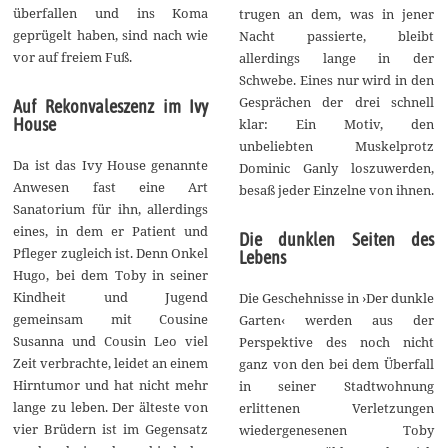
überfallen und ins Koma
trugen an dem, was in jener
geprügelt haben, sind nach wie
Nacht passierte, bleibt
vor auf freiem Fuß.
allerdings lange in der
Schwebe. Eines nur wird in den
Gesprächen der drei schnell
Auf Rekonvaleszenz im Ivy
House
klar: Ein Motiv, den
unbeliebten Muskelprotz
Da ist das Ivy House genannte
Dominic Ganly loszuwerden,
Anwesen fast eine Art
besaß jeder Einzelne von ihnen.
Sanatorium für ihn, allerdings
eines, in dem er Patient und
Die dunklen Seiten des
Pfleger zugleich ist. Denn Onkel
Lebens
Hugo, bei dem Toby in seiner
Kindheit und Jugend
Die Geschehnisse in ›Der dunkle
gemeinsam mit Cousine
Garten‹ werden aus der
Susanna und Cousin Leo viel
Perspektive des noch nicht
Zeit verbrachte, leidet an einem
ganz von den bei dem Überfall
Hirntumor und hat nicht mehr
in seiner Stadtwohnung
lange zu leben. Der älteste von
erlittenen Verletzungen
vier Brüdern ist im Gegensatz
wiedergenesenen Toby