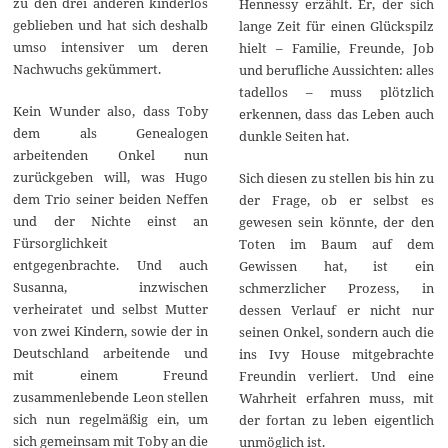
zu den drei anderen kinderlos
Hennessy erzählt. Er, der sich
geblieben und hat sich deshalb
lange Zeit für einen Glückspilz
umso intensiver um deren
hielt – Familie, Freunde, Job
Nachwuchs gekümmert.
und berufliche Aussichten: alles
tadellos – muss plötzlich
Kein Wunder also, dass Toby
erkennen, dass das Leben auch
dem als Genealogen
dunkle Seiten hat.
arbeitenden Onkel nun
zurückgeben will, was Hugo
Sich diesen zu stellen bis hin zu
dem Trio seiner beiden Neffen
der Frage, ob er selbst es
und der Nichte einst an
gewesen sein könnte, der den
Fürsorglichkeit
Toten im Baum auf dem
entgegenbrachte. Und auch
Gewissen hat, ist ein
Susanna, inzwischen
schmerzlicher Prozess, in
verheiratet und selbst Mutter
dessen Verlauf er nicht nur
von zwei Kindern, sowie der in
seinen Onkel, sondern auch die
Deutschland arbeitende und
ins Ivy House mitgebrachte
mit einem Freund
Freundin verliert. Und eine
zusammenlebende Leon stellen
Wahrheit erfahren muss, mit
sich nun regelmäßig ein, um
der fortan zu leben eigentlich
sich gemeinsam mit Toby an die
unmöglich ist.