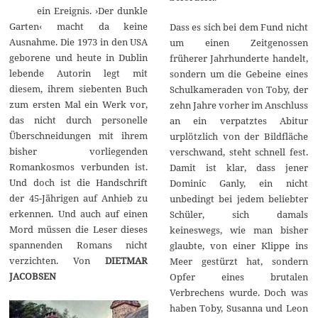
ein Ereignis. ›Der dunkle
Garten‹ macht da keine
Dass es sich bei dem Fund nicht
Ausnahme. Die 1973 in den USA
um einen Zeitgenossen
geborene und heute in Dublin
früherer Jahrhunderte handelt,
lebende Autorin legt mit
sondern um die Gebeine eines
diesem, ihrem siebenten Buch
Schulkameraden von Toby, der
zum ersten Mal ein Werk vor,
zehn Jahre vorher im Anschluss
das nicht durch personelle
an ein verpatztes Abitur
Überschneidungen mit ihrem
urplötzlich von der Bildfläche
bisher vorliegenden
verschwand, steht schnell fest.
Romankosmos verbunden ist.
Damit ist klar, dass jener
Und doch ist die Handschrift
Dominic Ganly, ein nicht
der 45-Jährigen auf Anhieb zu
unbedingt bei jedem beliebter
erkennen. Und auch auf einen
Schüler, sich damals
Mord müssen die Leser dieses
keineswegs, wie man bisher
spannenden Romans nicht
glaubte, von einer Klippe ins
verzichten. Von
DIETMAR
Meer gestürzt hat, sondern
JACOBSEN
Opfer eines brutalen
Verbrechens wurde. Doch was
haben Toby, Susanna und Leon