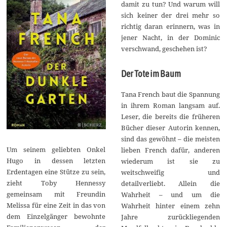
damit zu tun? Und warum will
sich keiner der drei mehr so
richtig daran erinnern, was in
jener Nacht, in der Dominic
verschwand, geschehen ist?
Der Tote im Baum
Tana French baut die Spannung
in ihrem Roman langsam auf.
Leser, die bereits die früheren
Bücher dieser Autorin kennen,
sind das gewöhnt – die meisten
Um seinem geliebten Onkel
lieben French dafür, anderen
Hugo in dessen letzten
wiederum ist sie zu
Erdentagen eine Stütze zu sein,
weitschweifig und
zieht Toby Hennessy
detailverliebt. Allein die
gemeinsam mit Freundin
Wahrheit – und um die
Melissa für eine Zeit in das von
Wahrheit hinter einem zehn
dem Einzelgänger bewohnte
Jahre zurückliegenden