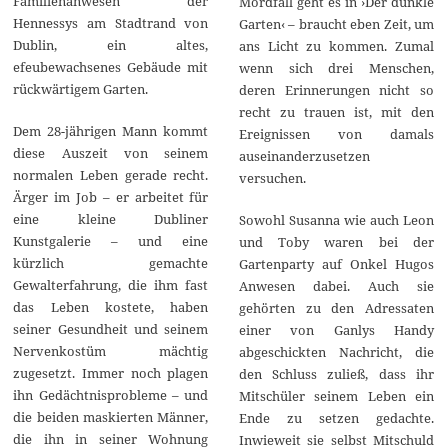
Familienanwesen der
Mordfall geht es in ›Der dunkle
Hennessys am Stadtrand von
Garten‹ – braucht eben Zeit, um
Dublin, ein altes,
ans Licht zu kommen. Zumal
efeubewachsenes Gebäude mit
wenn sich drei Menschen,
rückwärtigem Garten.
deren Erinnerungen nicht so
recht zu trauen ist, mit den
Dem 28-jährigen Mann kommt
Ereignissen von damals
diese Auszeit von seinem
auseinanderzusetzen
normalen Leben gerade recht.
versuchen.
Ärger im Job – er arbeitet für
eine kleine Dubliner
Sowohl Susanna wie auch Leon
Kunstgalerie – und eine
und Toby waren bei der
kürzlich gemachte
Gartenparty auf Onkel Hugos
Gewalterfahrung, die ihm fast
Anwesen dabei. Auch sie
das Leben kostete, haben
gehörten zu den Adressaten
seiner Gesundheit und seinem
einer von Ganlys Handy
Nervenkostüm mächtig
abgeschickten Nachricht, die
zugesetzt. Immer noch plagen
den Schluss zuließ, dass ihr
ihn Gedächtnisprobleme – und
Mitschüler seinem Leben ein
die beiden maskierten Männer,
Ende zu setzen gedachte.
die ihn in seiner Wohnung
Inwieweit sie selbst Mitschuld