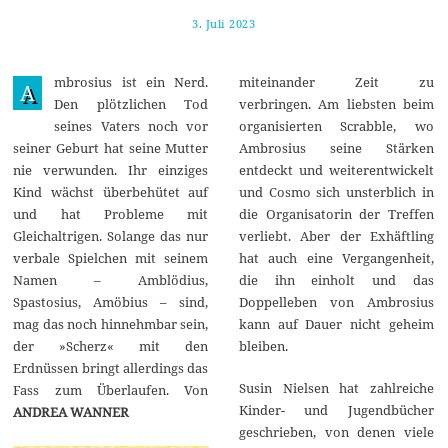
3. Juli 2023
1
2
.
J
mbrosius ist ein Nerd.
miteinander Zeit zu
u
A
l
Den plötzlichen Tod
verbringen. Am liebsten beim
i
seines Vaters noch vor
organisierten Scrabble, wo
2
0
seiner Geburt hat seine Mutter
Ambrosius seine Stärken
2
nie verwunden. Ihr einziges
entdeckt und weiterentwickelt
3
Kind wächst überbehütet auf
und Cosmo sich unsterblich in
und hat Probleme mit
die Organisatorin der Treffen
Gleichaltrigen. Solange das nur
verliebt. Aber der Exhäftling
verbale Spielchen mit seinem
hat auch eine Vergangenheit,
Namen – Amblödius,
die ihn einholt und das
Spastosius, Amöbius – sind,
Doppelleben von Ambrosius
mag das noch hinnehmbar sein,
kann auf Dauer nicht geheim
der »Scherz« mit den
bleiben.
Erdnüssen bringt allerdings das
Susin Nielsen hat zahlreiche
Fass zum Überlaufen. Von
Kinder- und Jugendbücher
ANDREA WANNER
geschrieben, von denen viele