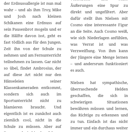
der Erdnussallergie ist nun mal
Äußerungen eine Spur zu
wahr – und als ihm Troy, Mike
direkt und ungefiltert. Aber
und Josh nach kleinen
dafür stellt ihm Nielsen mit
Schikanen eine Erdnuss auf
Cosmo eine interessante Figur
sein Pausenbrot mogeln und er
an die Seite. Auch Cosmo weiß,
die Hälfte davon isst, geht es
wie sich Niederlagen anfühlen,
fast tödlich aus für den Jungen.
was Verrat ist und was
Zeit ihn von der Schule zu
Verzweiflung. Von ihm kann
nehmen und am Fernunterricht
der Jüngere eine Menge lernen
teilnehmen zu lassen. Gar nicht
– und andersrum funktioniert
so übel, findet Ambrosius, der
es auch.
auf diese Art nicht nur den
Hänseleien seiner
Nielsen hat sympathische,
Klassenkameraden entkommt,
überraschende Helden
sondern sich auch im
geschaffen, die sich in
Sportunterricht nicht zu
schwierigen Situationen
blamieren braucht. Und
bewähren müssen und lernen,
eigentlich ist es zunächst auch
das Richtige zu erkennen und
ziemlich cool, nicht in die
zu tun. Einfach ist das nicht
Schule zu müssen. Aber auf
immer und ein durchaus weiter