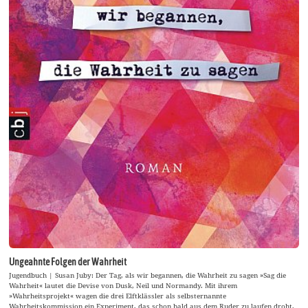
Ungeahnte Folgen der Wahrheit
Jugendbuch | Susan Juby: Der Tag, als wir begannen, die Wahrheit zu sagen »Sag die
Wahrheit« lautet die Devise von Dusk, Neil und Normandy. Mit ihrem
»Wahrheitsprojekt« wagen die drei Elftklässler als selbsternannte
Wahrheitskommission ein Experiment, das schon bald aus dem Ruder zu laufen droht.