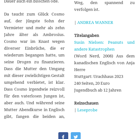
Dauer auch ein bisschen öde.
Weg, den spannend zu
verfolgen ist.
Da taucht zum Glück Cosmo
auf, der jüngste Sohn der
|
ANDREA WANNER
Vermieter und mehr als zehn
Jahre älter als Ambrosius.
Titelangaben
Cosmo war im Knast wegen
Susin Nielsen: Peanuts und
diverser Einbrüche, die er
andere Katastrophen
wiederum begangen hatte, um
(Word Nerd, 2008) Aus dem
seine Drogen zu finanzieren.
kanadischen Englisch von Anja
Dass die Mutter den Umgang
Herre
mit dieser zwielichtigen Gestalt
Stuttgart: Urachhaus 2023
umgehend verbietet, ist klar.
240 Seiten, 20 Euro
Dass Cosmo irgendwie reizvoll
Jugendbuch ab 12 Jahren
für den vaterlosen Jungen ist,
aber auch. Und während seine
Reinschauen
Mutter Abendkurse in Englisch
|
Leseprobe
gibt, fangen die beiden an,