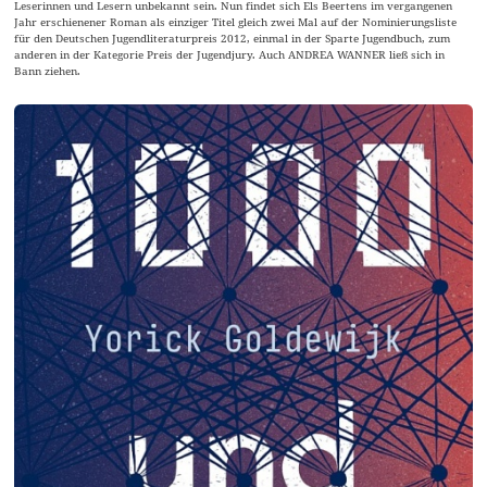
Leserinnen und Lesern unbekannt sein. Nun findet sich Els Beertens im vergangenen
Jahr erschienener Roman als einziger Titel gleich zwei Mal auf der Nominierungsliste
für den Deutschen Jugendliteraturpreis 2012, einmal in der Sparte Jugendbuch, zum
anderen in der Kategorie Preis der Jugendjury. Auch ANDREA WANNER ließ sich in
Bann ziehen.