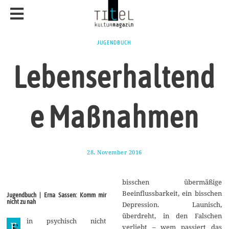
JUGENDBUCH
Lebenserhaltend
e Maßnahmen
28. November 2016
1
7
.
A
bisschen übermäßige
u
g
Beeinflussbarkeit, ein bisschen
Jugendbuch | Erna Sassen: Komm mir
u
nicht zu nah
Depression. Launisch,
s
t
überdreht, in den Falschen
in psychisch nicht
2
E
verliebt – wem passiert das
0