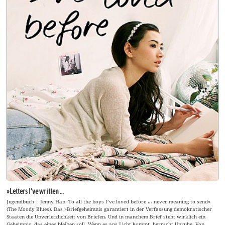
»Letters I’ve written …
Jugendbuch | Jenny Han: To all the boys I’ve loved before … never meaning to send«
(The Moody Blues). Das »Briefgeheimnis garantiert in der Verfassung demokratischer
Staaten die Unverletzlichkeit von Briefen. Und in manchem Brief steht wirklich ein
Geheimnis, das eines bleiben soll. Wenn es ans Licht kommt, herrscht Unruhe. Von