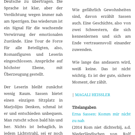
Deutsche zu übertragen. Die
Sprache ist klar, aber der
Wie gefährlich Gewohnheiten
Verdichtung wegen immer nah
sind, davon erzählt Sassen
am Sperrigen. Das wiederum ist
auch. Eine Geschichte, also von
ein Signal für die wachsende
zwei Schwestern, die sich
Verwirrung der emotionalen
kennenlernen und sich am
Zustände. Eine Tour de Force
Ende vertrauensvoll einander
für alle Beteiligten, also,
zuwenden.
Romanfiguren und Leserin
eingeschlossen. Ansprüche auf
Wie lange das andauern wird,
höchster Ebene, mit
weiß keine. Das ist nicht
Überzeugung gestellt.
wichtig. Es ist der gute, sichere
Moment, der zählt.
Der Leserin bleibt zunächst
wenig Raum. Sassen bietet
|
MAGALI HEISSLER
einen einzigen Sitzplatz in
Marjolijns Denken, schmal ist
Titelangaben
er und entschieden unbequem.
Erna Sassen: Komm mir nicht
Man rutscht schon bald hin und
zu nah
her. Nichts ist behaglich, in
(2014 Kom niet dichterbij, a.d.
jedem Lichtstrahl, sei er noch
Niederländischen von Rolf