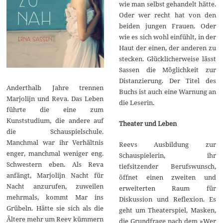
wie man selbst gehandelt hätte.
Oder wer recht hat von den
beiden jungen Frauen. Oder
wie es sich wohl einfühlt, in der
Haut der einen, der anderen zu
stecken. Glücklicherweise lässt
Sassen die Möglichkeit zur
Distanzierung. Der Titel des
Anderthalb Jahre trennen
Buchs ist auch eine Warnung an
Marjolijn und Reva. Das Leben
die Leserin.
führte die eine zum
Kunststudium, die andere auf
Theater und Leben
die Schauspielschule.
Manchmal war ihr Verhältnis
Reevs Ausbildung zur
enger, manchmal weniger eng.
Schauspielerin, ihr
Schwestern eben. Als Reva
tiefsitzender Berufswunsch,
anfängt, Marjolijn Nacht für
öffnet einen zweiten und
Nacht anzurufen, zuweilen
erweiterten Raum für
mehrmals, kommt Mar ins
Diskussion und Reflexion. Es
Grübeln. Hätte sie sich als die
geht um Theaterspiel, Masken,
Ältere mehr um Reev kümmern
die Grundfrage nach dem »Wer