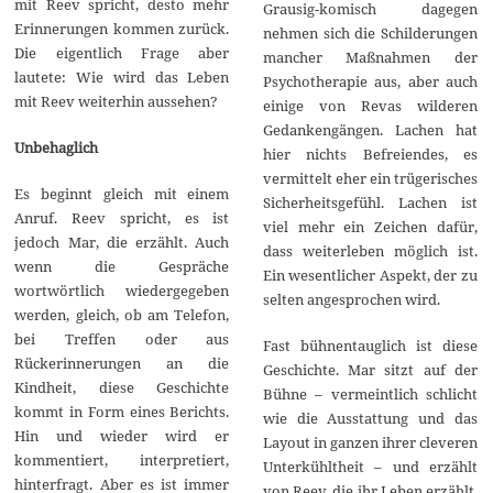
mit Reev spricht, desto mehr
Grausig-komisch dagegen
Erinnerungen kommen zurück.
nehmen sich die Schilderungen
Die eigentlich Frage aber
mancher Maßnahmen der
lautete: Wie wird das Leben
Psychotherapie aus, aber auch
mit Reev weiterhin aussehen?
einige von Revas wilderen
Gedankengängen. Lachen hat
Unbehaglich
hier nichts Befreiendes, es
vermittelt eher ein trügerisches
Es beginnt gleich mit einem
Sicherheitsgefühl. Lachen ist
Anruf. Reev spricht, es ist
viel mehr ein Zeichen dafür,
jedoch Mar, die erzählt. Auch
dass weiterleben möglich ist.
wenn die Gespräche
Ein wesentlicher Aspekt, der zu
wortwörtlich wiedergegeben
selten angesprochen wird.
werden, gleich, ob am Telefon,
bei Treffen oder aus
Fast bühnentauglich ist diese
Rückerinnerungen an die
Geschichte. Mar sitzt auf der
Kindheit, diese Geschichte
Bühne – vermeintlich schlicht
kommt in Form eines Berichts.
wie die Ausstattung und das
Hin und wieder wird er
Layout in ganzen ihrer cleveren
kommentiert, interpretiert,
Unterkühltheit – und erzählt
hinterfragt. Aber es ist immer
von Reev, die ihr Leben erzählt.