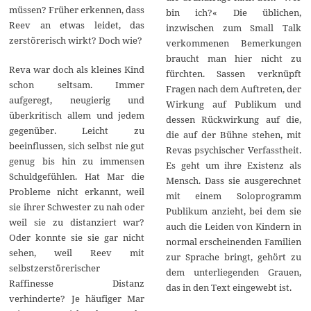
müssen? Früher erkennen, dass
bin ich?« Die üblichen,
Reev an etwas leidet, das
inzwischen zum Small Talk
zerstörerisch wirkt? Doch wie?
verkommenen Bemerkungen
braucht man hier nicht zu
Reva war doch als kleines Kind
fürchten. Sassen verknüpft
schon seltsam. Immer
Fragen nach dem Auftreten, der
aufgeregt, neugierig und
Wirkung auf Publikum und
überkritisch allem und jedem
dessen Rückwirkung auf die,
gegenüber. Leicht zu
die auf der Bühne stehen, mit
beeinflussen, sich selbst nie gut
Revas psychischer Verfasstheit.
genug bis hin zu immensen
Es geht um ihre Existenz als
Schuldgefühlen. Hat Mar die
Mensch. Dass sie ausgerechnet
Probleme nicht erkannt, weil
mit einem Soloprogramm
sie ihrer Schwester zu nah oder
Publikum anzieht, bei dem sie
weil sie zu distanziert war?
auch die Leiden von Kindern in
Oder konnte sie sie gar nicht
normal erscheinenden Familien
sehen, weil Reev mit
zur Sprache bringt, gehört zu
selbstzerstörerischer
dem unterliegenden Grauen,
Raffinesse Distanz
das in den Text eingewebt ist.
verhinderte? Je häufiger Mar