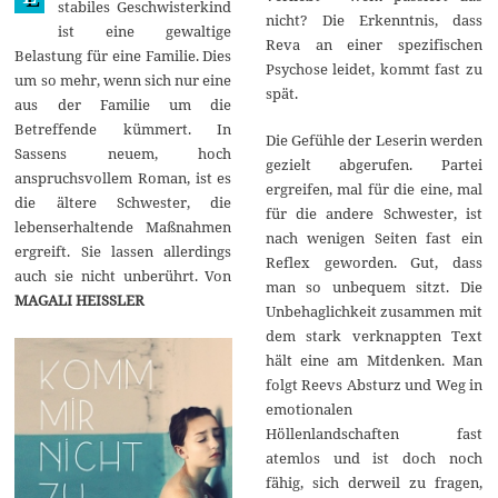
stabiles Geschwisterkind
1
nicht? Die Erkenntnis, dass
ist eine gewaltige
7
Reva an einer spezifischen
Belastung für eine Familie. Dies
Psychose leidet, kommt fast zu
um so mehr, wenn sich nur eine
spät.
aus der Familie um die
Betreffende kümmert. In
Die Gefühle der Leserin werden
Sassens neuem, hoch
gezielt abgerufen. Partei
anspruchsvollem Roman, ist es
ergreifen, mal für die eine, mal
die ältere Schwester, die
für die andere Schwester, ist
lebenserhaltende Maßnahmen
nach wenigen Seiten fast ein
ergreift. Sie lassen allerdings
Reflex geworden. Gut, dass
auch sie nicht unberührt. Von
man so unbequem sitzt. Die
MAGALI HEISSLER
Unbehaglichkeit zusammen mit
dem stark verknappten Text
hält eine am Mitdenken. Man
folgt Reevs Absturz und Weg in
emotionalen
Höllenlandschaften fast
atemlos und ist doch noch
fähig, sich derweil zu fragen,