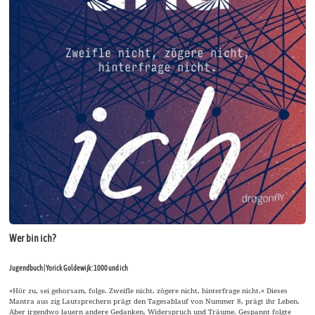
Wer bin ich?
Jugendbuch | Yorick Goldewijk: 1000 und ich
»Hör zu, sei gehorsam, folge. Zweifle nicht, zögere nicht, hinterfrage nicht.« Dieses
Mantra aus zig Lautsprechern prägt den Tagesablauf von Nummer 8, prägt ihr Leben.
Aber irgendwo lauern andere Gedanken, Widerspruch und Träume. Gespannt folgte