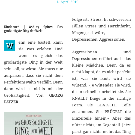
1. April 2019
8
.
A
p
Folge ist: Stress. In schwereren
r
i
Fällen Stress und Herzinfarkt,
Kindebuch | Ashley Spires: Das
l
großartigste Ding der Welt
Magengeschwüre,
2
0
Depressionen, Aggressionen.
enn eine bastelt, kann
1
W
9
sie was erleben. Und
Aggressionen und
wenn es gleich das
Depressionen erfährt auch das
großartigste Ding in der Welt
kleine Mädchen. Denn da es
sein soll, sowieso. Sie muss nur
nicht klappt, da es nicht perfekt
aufpassen, dass sie nicht dem
ist, was sie baut, wird sie
Perfektionswahn verfällt. Denn
wütend. »Je wütender sie wird,
dann wird es nichts mit der
desto schneller arbeitet sie. Sie
Großartigkeit. Von
GEORG
KNALLT Dinge in die richtige
PATZER
Form. Sie KLATSCHT Teile
zusammen. Sie PRÜGELT die
Einzelteile hinein.« Aber das
nützt nichts, im Gegenteil. Jetzt
passt gar nichts mehr, das Ding