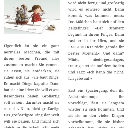
wird nicht fertig, und großartig
wird es sowieso nicht. Dann
kommt, was kommen muss:
Das Mädchen haut sich auf den
Zeigefinger: »Der Schmerz
beginnt in ihrem Finger. Dann
rast er in ihr Hirn, und sie
Eigentlich ist sie ein ganz
EXPLODIERT! Nicht gerade ihr
normales Mädchen, die mit
bester Moment.« Und dann?
ihrem besten Freund alles
Müde, niedergeschlagen,
zusammen macht: Sie rennen,
traurig sitzt sie auf dem Boden
sie essen, sie entdecken, sie
und sagt: »Ich kann das nicht.
ruhen sich aus. »Sie baut Dinge.
Ich gebe auf.«
Er macht Dinge kaputt.« Dann
hat sie eine Idee: Sie will etwas
Erst ein Spaziergang, den ihr
Besonderes bauen. Großartig
Assistentenmops ihr
soll es sein, darunter macht sie
vorschlägt, lässt sie langsam
es nicht. Nein, nicht großartig:
wieder zu sich kommen. Und
Das großartigste Ding der Welt
als sie an den vielen Dingen
will sie bauen. Und macht sich
vorbeikommt, die sie bisher
gleich an die Arbeit. »Sie weiß
gebastelt hat, sieht sie sie