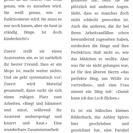
genau, wie es aussehen wird.
plötzlich mit anderen Augen.
Sie weiß genau, wie es
Sieht, dass so manches doch
funktionieren wird. Sie muss es
nicht schlecht geworden ist.
nur noch bauen, aber sie baut ja
Auch die anderen, die ihr bei
ständig Dinge. Ist doch
ihren Arbeitsanfällen schon
kinderleicht!«
bewundernd zugesehen haben,
entdecken die Dinge und ihre
Zuerst stellt sie einen
Perfektion. Halt nicht so, wie
Assistenten ein, es ist natürlich
das Mädchen es wollte. Aber
ihr bester Freund. Dass er ein
was für sie nicht gelungen war,
Mops ist, macht weiter nichts.
ist für den älteren Herrn »das
Und sie geht systematisch vor:
perfekte Ding, um Wölfe zu
Zuerst wird Material
vertreiben«, und eine Frau
gesammelt, dann sucht sie sich
nimmt ein Ding mit: »Damit
einen ruhigen Platz zum
kann ich das Loch flicken.«
Arbeiten. »Biegt und hämmert
und misst, während ihr
Es ist ein hübsches kleines
Assistent umherspringt und
Bilderbuch, das Ashley Spires
knurrt und kaut.« Eine
hier geschrieben und
wunderbare Zusammenarbeit.
gezeichnet hat, eine Parabel