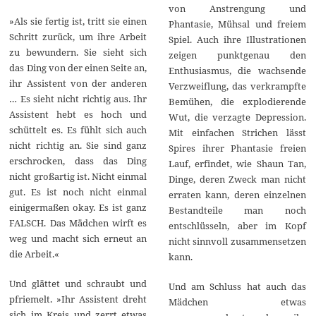
von Anstrengung und
»Als sie fertig ist, tritt sie einen
Phantasie, Mühsal und freiem
Schritt zurück, um ihre Arbeit
Spiel. Auch ihre Illustrationen
zu bewundern. Sie sieht sich
zeigen punktgenau den
das Ding von der einen Seite an,
Enthusiasmus, die wachsende
ihr Assistent von der anderen
Verzweiflung, das verkrampfte
… Es sieht nicht richtig aus. Ihr
Bemühen, die explodierende
Assistent hebt es hoch und
Wut, die verzagte Depression.
schüttelt es. Es fühlt sich auch
Mit einfachen Strichen lässt
nicht richtig an. Sie sind ganz
Spires ihrer Phantasie freien
erschrocken, dass das Ding
Lauf, erfindet, wie Shaun Tan,
nicht großartig ist. Nicht einmal
Dinge, deren Zweck man nicht
gut. Es ist noch nicht einmal
erraten kann, deren einzelnen
einigermaßen okay. Es ist ganz
Bestandteile man noch
FALSCH. Das Mädchen wirft es
entschlüsseln, aber im Kopf
weg und macht sich erneut an
nicht sinnvoll zusammensetzen
die Arbeit.«
kann.
Und glättet und schraubt und
Und am Schluss hat auch das
pfriemelt. »Ihr Assistent dreht
Mädchen etwas
sich im Kreis und zerrt etwas