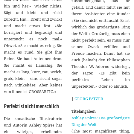
zusammengebaut, das ihr
hin und her.« Wieder nichts.
gefällt. Und damit fährt sie mit
Sägt und klebt und rückt
ihrem Assistenten eine Runde:
zurecht. Hm… Dreht und zwickt
»Sie sind nicht enttäuscht. Es ist
und macht etwas fest. »Sie
wirklich das großartigste Ding
korrigiert und begradigt und
der Welt!« Großartig muss eben
untersucht es noch mal.«
nicht perfekt sein, es muss nur
Ohwei. »Sie macht es eckig. Sie
seinen Zweck erfüllen und
macht es rund. Sie gibt ihm
Freude machen. Damit hat sie
Beine. Sie baut Antennen dran.
auch (beinah) den Philosophen
Sie macht es flauschig. Sie
Theodor W. Adorno widerlegt,
macht es lang, kurz, rau, weich,
der sagte: »Es gibt kein
groß, klein – eins riecht sogar
perfektes Leben im
nach Stinkekäse! Aber keines
unperfekten.« Oder so ähnlich.
von ihnen ist GROSSARTIG.«
|
GEORG PATZER
Perfekt ist nicht menschlich
Titelangaben
Ashley Spires: Das großartigste
Die kanadische Illustratorin
Ding der Welt
und Autorin Ashley Spires hat
(The most magnificent thing,
ein witziges, erhellendes