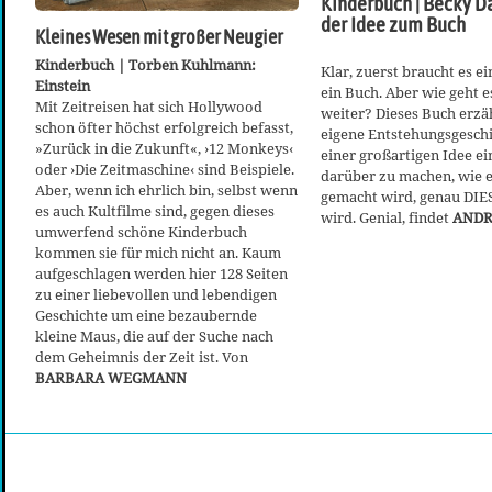
Kinderbuch | Becky D
der Idee zum Buch
Kleines Wesen mit großer Neugier
Kinderbuch | Torben Kuhlmann:
Klar, zuerst braucht es ei
Einstein
ein Buch. Aber wie geht 
Mit Zeitreisen hat sich Hollywood
weiter? Dieses Buch erzäh
schon öfter höchst erfolgreich befasst,
eigene Entstehungsgeschi
»Zurück in die Zukunft«, ›12 Monkeys‹
einer großartigen Idee e
oder ›Die Zeitmaschine‹ sind Beispiele.
darüber zu machen, wie 
Aber, wenn ich ehrlich bin, selbst wenn
gemacht wird, genau DIE
es auch Kultfilme sind, gegen dieses
wird. Genial, findet
ANDR
umwerfend schöne Kinderbuch
kommen sie für mich nicht an. Kaum
aufgeschlagen werden hier 128 Seiten
zu einer liebevollen und lebendigen
Geschichte um eine bezaubernde
kleine Maus, die auf der Suche nach
dem Geheimnis der Zeit ist. Von
BARBARA WEGMANN