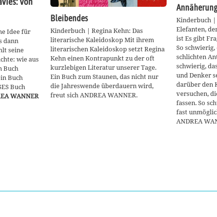
avies: Von
Annäherunge
Bleibendes
Kinderbuch |
Elefanten, de
Kinderbuch | Regina Kehn: Das
ne Idee für
ist Es gibt Fr
literarische Kaleidoskop Mit ihrem
es dann
So schwierig, 
literarischen Kaleidoskop setzt Regina
lt seine
schlichten An
Kehn einen Kontrapunkt zu der oft
chte: wie aus
schwierig, das
kurzlebigen Literatur unserer Tage.
in Buch
und Denker s
Ein Buch zum Staunen, das nicht nur
ein Buch
darüber den 
die Jahreswende überdauern wird,
SES Buch
versuchen, di
freut sich ANDREA WANNER.
EA WANNER
fassen. So sc
fast unmöglic
ANDREA WA