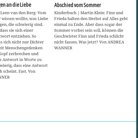
n an die Liebe
Abschied vom Sommer
 Leen van den Berg: Vom
Kinderbuch | Martin Klein: Finn und
r wissen wollte, was Liebe
Frieda halten den Herbst auf Alles geht
agen, die schwierig sind.
einmal zu Ende. Aber dass sogar der
dass sie sich einer
Sommer vorbei sein soll, können die
twort entziehen. So
Geschwister Finn und Frieda schlicht
s sich nicht nur Dichter
nicht fassen. Was jetzt? Von ANDREA
eit Menschengedenken
WANNER
Kopf zerbrechen und
e Antwort in Worte zu
hwierig, dass eine Antwort
h scheint. Fast. Von
NNER