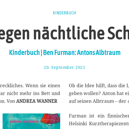
KINDERBUCH
gegen nächtliche Sc
Kinderbuch | Ben Furman: Antons Albtraum
20. September 2021
2
3
.
S
reckliches. Wenn sie einen
Ob die Idee hilft, dass die
e
ar nicht mehr ins Bett und
geben wollen? Anton hat ein
p
on. Von
ANDREA WANNER
auf seinen Albtraum – der 
t
e
m
Furman ist ein finnische
b
Helsinki Kurztherapiezent
e