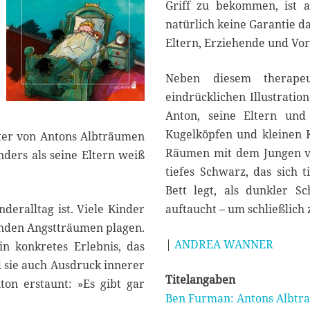
r
Griff zu bekommen, ist 
2
natürlich keine Garantie da
0
Eltern, Erziehende und Vor
2
1
Neben diesem therapeu
eindrücklichen Illustratio
Anton, seine Eltern un
Kugelköpfen und kleinen K
tter von Antons Albträumen
Räumen mit dem Jungen ve
nders als seine Eltern weiß
tiefes Schwarz, das sich 
Bett legt, als dunkler 
deralltag ist. Viele Kinder
auftaucht – um schließlich
enden Angstträumen plagen.
|
ANDREA WANNER
in konkretes Erlebnis, das
 sie auch Ausdruck innerer
Titelangaben
ton erstaunt: »Es gibt gar
Ben Furman: Antons Albtr