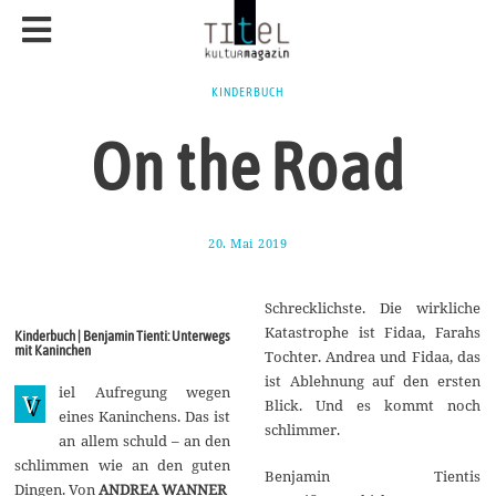
KINDERBUCH
On the Road
20. Mai 2019
2
7
.
M
Schrecklichste. Die wirkliche
a
i
Katastrophe ist Fidaa, Farahs
Kinderbuch | Benjamin Tienti: Unterwegs
2
mit Kaninchen
Tochter. Andrea und Fidaa, das
0
1
ist Ablehnung auf den ersten
iel Aufregung wegen
9
V
Blick. Und es kommt noch
eines Kaninchens. Das ist
schlimmer.
an allem schuld – an den
schlimmen wie an den guten
Benjamin Tientis
Dingen. Von
ANDREA WANNER