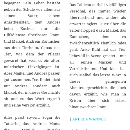
begegnet. Sein Leben besteht
Das Tableau enthält vielfältiges
neben der Schule vor allem aus
Personal, das immer wieder
seinem Vater, einem
überraschend und anders als
Anästhesisten, dem Andrea
erwartet agiert. Quer über die
beim Kochen nur die
Seiten hoppelt dazu Maikel, das
Hilfsdienste überlassen kann.
Kaninchen, dem es
Und Maikel, Andreas Kaninchen
zwischenzeitlich ziemlich mies
aus dem Tierheim. Genau das
geht. Anke Kuhl hat das Tier
Tier, vor dem der Pfleger
liebevoll in Szene gesetzt – mit
gewarnt hat, weil es ein alter,
all seinen Macken und
mürrischer Einzelgänger ist.
Verrücktheiten. Und klar hat
Aber Maikel und Andrea passen
auch Maikel das letzte Wort in
gut zusammen. Das findet nicht
dieser gelungenen
nur Andrea, sondern auch
Abenteuergeschichte, die auch
Maikel, der in dieser Geschichte
davon erzählt, wie man in
ab und zu das Wort ergreift
Krisen über sich selbst
und seine Version erzählt.
hinauswachsen kann.
Alles passt soweit. Sogar die
|
ANDREA WANNER
Tatsache, dass Andreas Mama