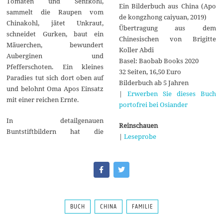
Tomaten und Senfkohl,
Ein Bilderbuch aus China (Apo
sammelt die Raupen vom
de kongzhong caiyuan, 2019)
Chinakohl, jätet Unkraut,
Übertragung aus dem
schneidet Gurken, baut ein
Chinesischen von Brigitte
Mäuerchen, bewundert
Koller Abdi
Auberginen und
Basel: Baobab Books 2020
Pfefferschoten. Ein kleines
32 Seiten, 16,50 Euro
Paradies tut sich dort oben auf
Bilderbuch ab 5 Jahren
und belohnt Oma Apos Einsatz
|
Erwerben Sie dieses Buch
mit einer reichen Ernte.
portofrei bei Osiander
In detailgenauen
Reinschauen
Buntstiftbildern hat die
|
Leseprobe
BUCH
CHINA
FAMILIE