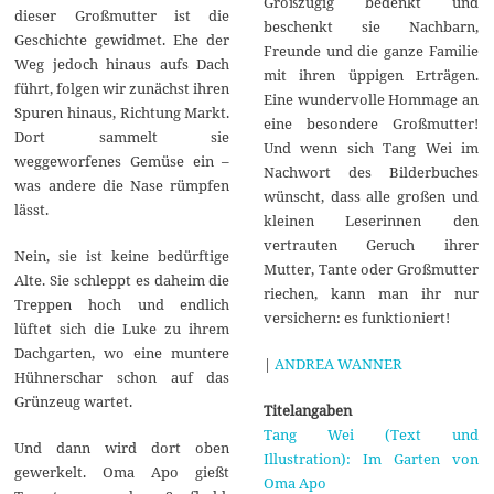
Großzügig bedenkt und
dieser Großmutter ist die
beschenkt sie Nachbarn,
Geschichte gewidmet. Ehe der
Freunde und die ganze Familie
Weg jedoch hinaus aufs Dach
mit ihren üppigen Erträgen.
führt, folgen wir zunächst ihren
Eine wundervolle Hommage an
Spuren hinaus, Richtung Markt.
eine besondere Großmutter!
Dort sammelt sie
Und wenn sich Tang Wei im
weggeworfenes Gemüse ein –
Nachwort des Bilderbuches
was andere die Nase rümpfen
wünscht, dass alle großen und
lässt.
kleinen Leserinnen den
vertrauten Geruch ihrer
Nein, sie ist keine bedürftige
Mutter, Tante oder Großmutter
Alte. Sie schleppt es daheim die
riechen, kann man ihr nur
Treppen hoch und endlich
versichern: es funktioniert!
lüftet sich die Luke zu ihrem
Dachgarten, wo eine muntere
|
ANDREA WANNER
Hühnerschar schon auf das
Grünzeug wartet.
Titelangaben
Tang Wei (Text und
Und dann wird dort oben
Illustration): Im Garten von
gewerkelt. Oma Apo gießt
Oma Apo