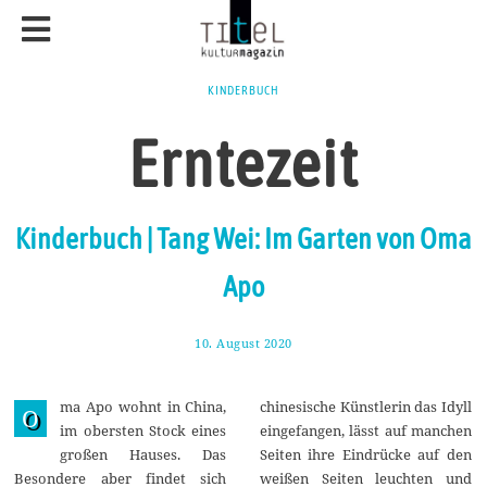
KINDERBUCH
Erntezeit
Kinderbuch | Tang Wei: Im Garten von Oma
Apo
10. August 2020
2
1
.
A
ma Apo wohnt in China,
chinesische Künstlerin das Idyll
u
O
g
im obersten Stock eines
eingefangen, lässt auf manchen
u
großen Hauses. Das
Seiten ihre Eindrücke auf den
s
t
Besondere aber findet sich
weißen Seiten leuchten und