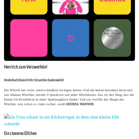
Herrlich zum Verzweifeln!
Kinderbuch | Daniel Fehr: Ich und der Zauberwürfel
Ein Würfel mit sechs unterschiedlich farbigen Seiten. Und die Seiten bestehen ihrerseits
aus kleinen Würfeln, jeweils 9 Quadrate auf jeder Würfelseite. Das ist das Ding, das die
kleine Ich-Erzählerin in einer Spielzeugkiste findet. Und sie verfällt der Magie des
Würfels, wie schon so viele vorher, weiß
ANDREA WANNER
Ein cleveres Elfchen