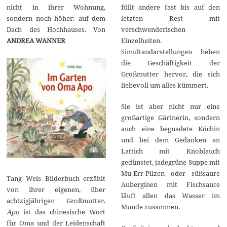
2
nicht in ihrer Wohnung,
füllt andere fast bis auf den
0
2
sondern noch höher: auf dem
letzten Rest mit
0
Dach des Hochhauses. Von
verschwenderischen
ANDREA WANNER
Einzelheiten.
Simultandarstellungen heben
die Geschäftigkeit der
Großmutter hervor, die sich
liebevoll um alles kümmert.
Sie ist aber nicht nur eine
großartige Gärtnerin, sondern
auch eine begnadete Köchin
und bei dem Gedanken an
Lattich mit Knoblauch
gedünstet, jadegrüne Suppe mit
Mu-Err-Pilzen oder süßsaure
Tang Weis Bilderbuch erzählt
Auberginen mit Fischsauce
von ihrer eigenen, über
läuft allen das Wasser im
achtzigjährigen Großmutter.
Munde zusammen.
Apo
ist das chinesische Wort
für Oma und der Leidenschaft