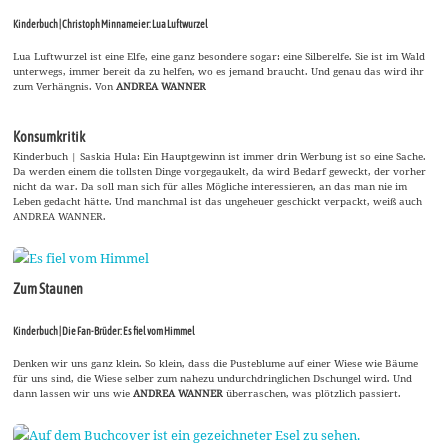
Kinderbuch | Christoph Minnameier: Lua Luftwurzel
Lua Luftwurzel ist eine Elfe, eine ganz besondere sogar: eine Silberelfe. Sie ist im Wald
unterwegs, immer bereit da zu helfen, wo es jemand braucht. Und genau das wird ihr
zum Verhängnis. Von
ANDREA WANNER
Konsumkritik
Kinderbuch | Saskia Hula: Ein Hauptgewinn ist immer drin Werbung ist so eine Sache.
Da werden einem die tollsten Dinge vorgegaukelt, da wird Bedarf geweckt, der vorher
nicht da war. Da soll man sich für alles Mögliche interessieren, an das man nie im
Leben gedacht hätte. Und manchmal ist das ungeheuer geschickt verpackt, weiß auch
ANDREA WANNER.
Zum Staunen
Kinderbuch | Die Fan-Brüder: Es fiel vom Himmel
Denken wir uns ganz klein. So klein, dass die Pusteblume auf einer Wiese wie Bäume
für uns sind, die Wiese selber zum nahezu undurchdringlichen Dschungel wird. Und
dann lassen wir uns wie
ANDREA WANNER
überraschen, was plötzlich passiert.