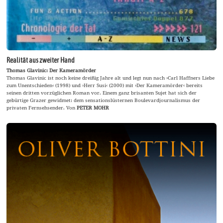
Realität aus zweiter Hand
Thomas Glavinic: Der Kameramörder
Thomas Glavinic ist noch keine dreißig Jahre alt und legt nun nach ›Carl Haffners Liebe
zum Unentschieden‹ (1998) und ›Herr Susi‹ (2000) mit ›Der Kameramörder‹ bereits
seinen dritten vorzüglichen Roman vor. Einem ganz brisanten Sujet hat sich der
gebürtige Grazer gewidmet: dem sensationslüsternen Boulevardjournalismus der
privaten Fernsehsender. Von
PETER MOHR