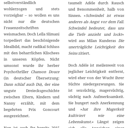
selbstverständlich
taumelt Adèle durch Rausch
wohlerzogen und stets
und Benommenheit, halb von
vorzeigbar – so wollen es uns
Sinnen. »
Schwindel ist etwas
nicht nur die deutschen
anderes als Angst vor dem Fall.
Frauenzeitschriften
Schwindel bedeutet, dass uns
weismachen. Doch Leïla Slimani
die Tiefe anzieht und lockt
«
torpediert das beschönigende
wird aus Milan Kunderas
Die
Idealbild, macht radikal Schluss
unerträgliche Leichtigkeit des
mit den beharrlichen Klischees
Seins
zitiert.
in unseren Köpfen. Nicht
Doch Adèle ist meilenweit von
umsonst wurde ihr herber
jeglicher Leichtigkeit entfernt,
Psychothriller
Chanson Douce
wird eher von der Wucht ihrer
(in deutscher Übersetzung:
Süchte niedergezwungen. Sie
Dann schlaf auch Du
), der eine
ist sexsüchtig, magersüchtig,
ungute Dreiecksgeschichte
süchtig nach Aufmerksamkeit.
zwischen Eltern, Kindern und
Sie hungert nach Anerkennung
Nanny erzählt, mit dem
und »
hat ihre Magerkeit
begehrten Prix Goncourt
kultiviert wie eine
ausgezeichnet.
Lebenskunst.
« Längst zeigen
Nun ist auch ihr bereits 2015
sich alle Anzeichen einer