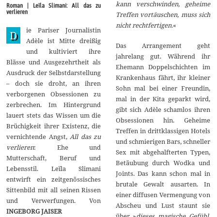
g
kann verschwinden, geheime
Roman | Leïla Slimani: All das zu
u
verlieren
Treffen vortäuschen, muss sich
s
t
nicht rechtfertigen.
«
ie Pariser Journalistin
2
D
0
Adèle ist Mitte dreißig
Das Arrangement geht
1
und kultiviert ihre
9
jahrelang gut. Während ihr
Blässe und Ausgezehrtheit als
Ehemann Doppelschichten im
Ausdruck der Selbstdarstellung
Krankenhaus fährt, ihr kleiner
– doch sie droht, an ihren
Sohn mal bei einer Freundin,
verborgenen Obsessionen zu
mal in der Kita geparkt wird,
zerbrechen. Im Hintergrund
gibt sich Adèle schamlos ihren
lauert stets das Wissen um die
Obsessionen hin. Geheime
Brüchigkeit ihrer Existenz, die
Treffen in drittklassigen Hotels
vernichtende Angst,
All das zu
und schmierigen Bars, schneller
verlieren
: Ehe und
Sex mit abgehalfterten Typen,
Mutterschaft, Beruf und
Betäubung durch Wodka und
Lebensstil. Leïla Slimani
Joints. Das kann schon mal in
entwirft ein zeitgenössisches
brutale Gewalt ausarten. In
Sittenbild mit all seinen Rissen
einer diffusen Vermengung von
und Verwerfungen. Von
Abscheu und Lust staunt sie
INGEBORG JAISER
über »
dieses magische Gefühl,