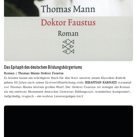
Das Epitaph des deutschen Bildungsbürgertums
Roman | Thomas Mann: Doktor Faustus
Es könnte kaum ein würdigeres Buch für den Start unserer neuen Klassiker-Rubrik
geben: 60 Jahre nach seiner Erstveröffentlichung steht
SEBASTIAN KARNATZ
staunend
vor Thomas Manns letztem großen Wurf. Der ›Doktor Faustus‹ ist weniger ein Roman
als ein zeitloses Monument deutscher Literatur: Bildungssatt, wunderbar komponiert,
tiefgründig, tragisch – ein wahres Lesevergnügen (sic)!