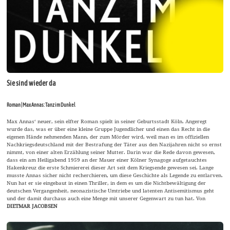
Sie sind wieder da
Roman | Max Annas: Tanz im Dunkel
Max Annas‘ neuer, sein elfter Roman spielt in seiner Geburtsstadt Köln. Angeregt
wurde das, was er über eine kleine Gruppe Jugendlicher und einen das Recht in die
eigenen Hände nehmenden Mann, der zum Mörder wird, weil man es im offiziellen
Nachkriegsdeutschland mit der Bestrafung der Täter aus den Nazijahren nicht so ernst
nimmt, von einer alten Erzählung seiner Mutter. Darin war die Rede davon gewesen,
dass ein am Heiligabend 1959 an der Mauer einer Kölner Synagoge aufgetauchtes
Hakenkreuz die erste Schmiererei dieser Art seit dem Kriegsende gewesen sei. Lange
musste Annas sicher nicht recherchieren, um diese Geschichte als Legende zu entlarven.
Nun hat er sie eingebaut in einen Thriller, in dem es um die Nichtbewältigung der
deutschen Vergangenheit, neonazistische Umtriebe und latenten Antisemitismus geht
und der damit durchaus auch eine Menge mit unserer Gegenwart zu tun hat. Von
DIETMAR JACOBSEN