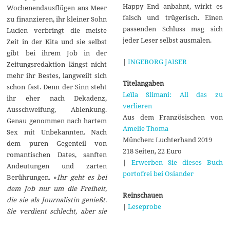
Happy End anbahnt, wirkt es
Wochenendausflügen ans Meer
falsch und trügerisch. Einen
zu finanzieren, ihr kleiner Sohn
passenden Schluss mag sich
Lucien verbringt die meiste
jeder Leser selbst ausmalen.
Zeit in der Kita und sie selbst
gibt bei ihrem Job in der
|
INGEBORG JAISER
Zeitungsredaktion längst nicht
mehr ihr Bestes, langweilt sich
Titelangaben
schon fast. Denn der Sinn steht
Leïla Slimani: All das zu
ihr eher nach Dekadenz,
verlieren
Ausschweifung, Ablenkung.
Aus dem Französischen von
Genau genommen nach hartem
Amelie Thoma
Sex mit Unbekannten. Nach
München: Luchterhand 2019
dem puren Gegenteil von
218 Seiten, 22 Euro
romantischen Dates, sanften
|
Erwerben Sie dieses Buch
Andeutungen und zarten
portofrei bei Osiander
Berührungen. »
Ihr geht es bei
dem Job nur um die Freiheit,
Reinschauen
die sie als Journalistin genießt.
|
Leseprobe
Sie verdient schlecht, aber sie