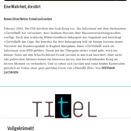
Eine Wahrheit, die stört
Roman | Oliver Bottini: Einmal noch sterben
Februar 2003. Die USA bereiten den Irak-Krieg vor. Ein Informant mit dem Decknamen
»
Curveball
« hat versichert, dass Saddam Hussein über Massenvernichtungswaffen
verfügt. Doch eine irakische Widerständlerin behauptet das Gegenteil und bezichtigt
»
Curveball
« der Lüge. Die Beweise für ihre Behauptung will sie binnen kurzem einem
Vertreter der Bundesrepublik in Bagdad übergeben. Denn »
Curveball
« wird als
Informant vom BND geführt. Damit bei der Übergabe nichts schief geht, wird ein
kleines Team um den Scharfschützen Frank Jarolim in den Irak beordert. Aber nicht
alle politischen Akteure haben ein Interesse daran, den heraufziehenden Krieg im
letzten Moment zu verhindern. Und so sehen sich Jarolim und seine beiden Kameraden
plötzlich im Fokus einer ganz perfiden Form von »
friendly fire
«. Von
DIETMAR
JACOBSEN
Vollgekrümelt!