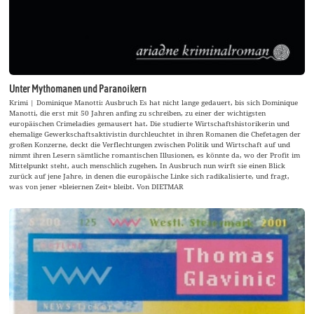
Unter Mythomanen und Paranoikern
Krimi | Dominique Manotti: Ausbruch Es hat nicht lange gedauert, bis sich Dominique
Manotti, die erst mit 50 Jahren anfing zu schreiben, zu einer der wichtigsten
europäischen Crimeladies gemausert hat. Die studierte Wirtschaftshistorikerin und
ehemalige Gewerkschaftsaktivistin durchleuchtet in ihren Romanen die Chefetagen der
großen Konzerne, deckt die Verflechtungen zwischen Politik und Wirtschaft auf und
nimmt ihren Lesern sämtliche romantischen Illusionen, es könnte da, wo der Profit im
Mittelpunkt steht, auch menschlich zugehen. In Ausbruch nun wirft sie einen Blick
zurück auf jene Jahre, in denen die europäische Linke sich radikalisierte, und fragt,
was von jener »bleiernen Zeit« bleibt. Von DIETMAR