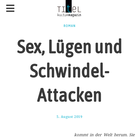
ROMAN
Sex, Lügen und
Schwindel-
Attacken
5. August 2019
1
4
.
A
kommt in der Welt herum. Sie
u