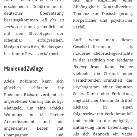
erschienener Debütroman in
Abhängigkeit: Kontrollverlust,
deutscher Übersetzung
Tendenz zur Dosissteigerung,
herausgekommen.
All das zu
körperlicher und psychischer
verlieren
räumt gründlich auf
Verfall.
mit den Stereotypen der
Auch wenn man diesen
scheinbar erfolgreichen,
Gesellschaftsroman als
lässigen Französin, die das ganz
moderne Ehebruchsgeschichte
bestimmte Etwas verkörpert.
in der Tradition von
Madame
Bovary
lesen kann, ist er
Manie und Zwänge
vielmehr die Chronik einer
vernichtenden Krankheit, das
Adèle Robinson kann sich
Psychogramm einer kaputten
glücklich schätzen: ihr
Seele. Durch eine Verkettung
Ehemann Richard verdient als
unglücklicher Umstände driftet
angesehener Chirurg das nötige
Richard in einen
Kleingeld, um eine schicke
folgenschweren Verkehrsunfall
Wohnung im 18. Pariser
und Adèle in die endgültige
Arrondissement und ein
Entlarvung ihrer Lebenslügen.
angenehmes Leben mit
Als sich dennoch ein vages
Champagner und