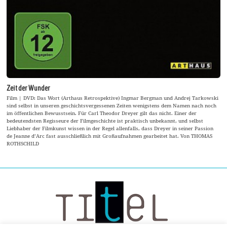
Zeit der Wunder
Film | DVD: Das Wort (Arthaus Retrospektive) Ingmar Bergman und Andrej Tarkowski
sind selbst in unseren geschichtsvergessenen Zeiten wenigstens dem Namen nach noch
im öffentlichen Bewusstsein. Für Carl Theodor Dreyer gilt das nicht. Einer der
bedeutendsten Regisseure der Filmgeschichte ist praktisch unbekannt, und selbst
Liebhaber der Filmkunst wissen in der Regel allenfalls, dass Dreyer in seiner Passion
de Jeanne d’Arc fast ausschließlich mit Großaufnahmen gearbeitet hat. Von THOMAS
ROTHSCHILD