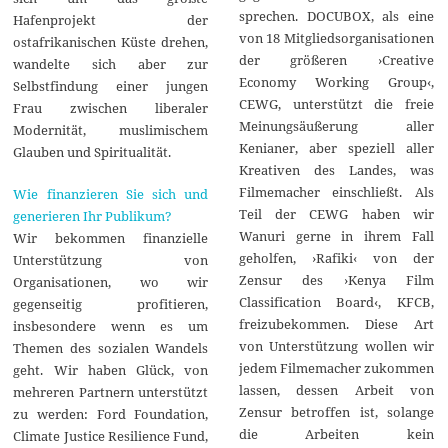
sprechen. DOCUBOX, als eine
Hafenprojekt der
von 18 Mitgliedsorganisationen
ostafrikanischen Küste drehen,
der größeren ›Creative
wandelte sich aber zur
Economy Working Group‹,
Selbstfindung einer jungen
CEWG, unterstützt die freie
Frau zwischen liberaler
Meinungsäußerung aller
Modernität, muslimischem
Kenianer, aber speziell aller
Glauben und Spiritualität.
Kreativen des Landes, was
Filmemacher einschließt. Als
Wie finanzieren Sie sich und
Teil der CEWG haben wir
generieren Ihr Publikum?
Wanuri gerne in ihrem Fall
Wir bekommen finanzielle
geholfen, ›Rafiki‹ von der
Unterstützung von
Zensur des ›Kenya Film
Organisationen, wo wir
Classification Board‹, KFCB,
gegenseitig profitieren,
freizubekommen. Diese Art
insbesondere wenn es um
von Unterstützung wollen wir
Themen des sozialen Wandels
jedem Filmemacher zukommen
geht. Wir haben Glück, von
lassen, dessen Arbeit von
mehreren Partnern unterstützt
Zensur betroffen ist, solange
zu werden: Ford Foundation,
die Arbeiten kein
Climate Justice Resilience Fund,