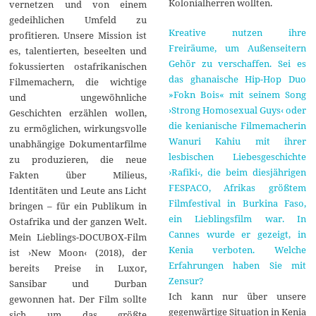
Kolonialherren wollten.
vernetzen und von einem
gedeihlichen Umfeld zu
Kreative nutzen ihre
profitieren. Unsere Mission ist
Freiräume, um Außenseitern
es, talentierten, beseelten und
Gehör zu verschaffen. Sei es
fokussierten ostafrikanischen
das ghanaische Hip-Hop Duo
Filmemachern, die wichtige
»Fokn Bois« mit seinem Song
und ungewöhnliche
›Strong Homosexual Guys‹ oder
Geschichten erzählen wollen,
die kenianische Filmemacherin
zu ermöglichen, wirkungsvolle
Wanuri Kahiu mit ihrer
unabhängige Dokumentarfilme
lesbischen Liebesgeschichte
zu produzieren, die neue
›Rafiki‹, die beim diesjährigen
Fakten über Milieus,
FESPACO, Afrikas größtem
Identitäten und Leute ans Licht
Filmfestival in Burkina Faso,
bringen – für ein Publikum in
ein Lieblingsfilm war. In
Ostafrika und der ganzen Welt.
Cannes wurde er gezeigt, in
Mein Lieblings-DOCUBOX-Film
Kenia verboten. Welche
ist ›New Moon‹ (2018), der
Erfahrungen haben Sie mit
bereits Preise in Luxor,
Zensur?
Sansibar und Durban
Ich kann nur über unsere
gewonnen hat. Der Film sollte
gegenwärtige Situation in Kenia
sich um das größte