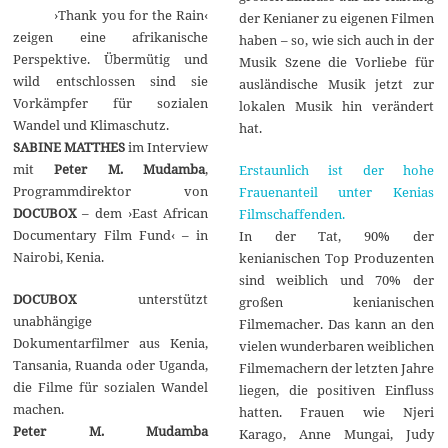
›Thank you for the Rain‹
r
der Kenianer zu eigenen Filmen
2
zeigen eine afrikanische
haben – so, wie sich auch in der
0
Perspektive. Übermütig und
1
Musik Szene die Vorliebe für
9
wild entschlossen sind sie
ausländische Musik jetzt zur
Vorkämpfer für sozialen
lokalen Musik hin verändert
Wandel und Klimaschutz.
hat.
SABINE MATTHES
im Interview
mit
Peter M. Mudamba
,
Erstaunlich ist der hohe
Programmdirektor von
Frauenanteil unter Kenias
DOCUBOX
– dem ›East African
Filmschaffenden.
Documentary Film Fund‹ – in
In der Tat, 90% der
Nairobi, Kenia.
kenianischen Top Produzenten
sind weiblich und 70% der
DOCUBOX
unterstützt
großen kenianischen
unabhängige
Filmemacher. Das kann an den
Dokumentarfilmer aus Kenia,
vielen wunderbaren weiblichen
Tansania, Ruanda oder Uganda,
Filmemachern der letzten Jahre
die Filme für sozialen Wandel
liegen, die positiven Einfluss
machen.
hatten. Frauen wie Njeri
Peter M. Mudamba
Karago, Anne Mungai, Judy