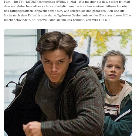
Film | Im TV: ›TATORT‹ Schwerelos (WDR), 3. Mai Wie machen sie das, sofort ist man
drin und dabei handelt es sich doch lediglich um die üblichen routinemäßigen Anrufe,
das Klingelgeräusch langweilt sonst nur, wie kriegen sie das gebacken. Ach und die
Suche nach dem Fallschirm in der stillgelegten Grubenanlage, der Blick aus dieser Höhe
macht schwindeln, so liebevoll sind sie um uns bemüht. Von WOLF SENFF