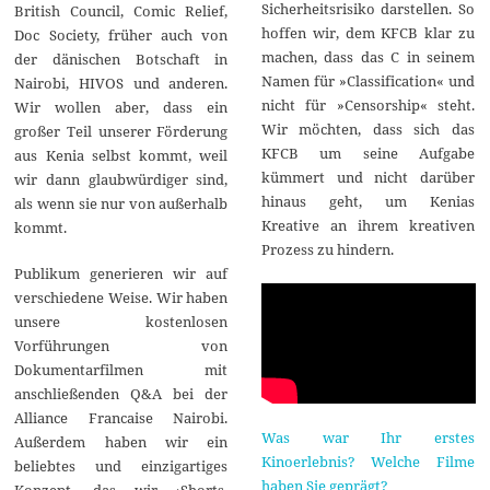
Sicherheitsrisiko darstellen. So
British Council, Comic Relief,
hoffen wir, dem KFCB klar zu
Doc Society, früher auch von
machen, dass das C in seinem
der dänischen Botschaft in
Namen für »Classification« und
Nairobi, HIVOS und anderen.
nicht für »Censorship« steht.
Wir wollen aber, dass ein
Wir möchten, dass sich das
großer Teil unserer Förderung
KFCB um seine Aufgabe
aus Kenia selbst kommt, weil
kümmert und nicht darüber
wir dann glaubwürdiger sind,
hinaus geht, um Kenias
als wenn sie nur von außerhalb
Kreative an ihrem kreativen
kommt.
Prozess zu hindern.
Publikum generieren wir auf
verschiedene Weise. Wir haben
unsere kostenlosen
Vorführungen von
Dokumentarfilmen mit
anschließenden Q&A bei der
Alliance Francaise Nairobi.
Was war Ihr erstes
Außerdem haben wir ein
Kinoerlebnis? Welche Filme
beliebtes und einzigartiges
haben Sie geprägt?