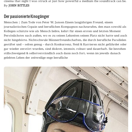
cinema that night I was struck at just how powerful a medium the soundtrack can be.
By
JOHN BITTLES
Der passionierte Kinogänger
Menschen | Zum Tode von Peter W. Jansen Einem langjährigen Freund, einem
journalistischen Copain und beruflichen Kompagnon nachzurufen, den man sowohl als
Kollegen schätzte wie als Mensch liebte, kehrt für einen ersten und letzten Moment
Persönlichstes nach außen, wo es zu seinen Lebzeiten seinen Platz nicht hatte und auch
nicht hingehörte. Nichtschwule Männerfreundschaften, die durch berufliche Parallelen
gestiftet und – selten genug – durch Konkurrenz, Neid & Karrieren nicht gefährdet oder
gar wieder zerstört wurden, sind diskret, intensiv, robust und dauerhaft. Sie bestehen
stillschweigend & selbstverständlich auch dann noch fort, wenn im jeweils danach
gelebten Leben der zeitweilige enge berufliche