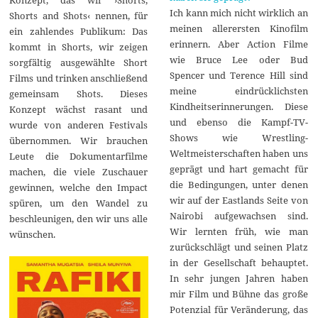
Konzept, das wir ›Shorts,
Ich kann mich nicht wirklich an
Shorts and Shots‹ nennen, für
meinen allerersten Kinofilm
ein zahlendes Publikum: Das
erinnern. Aber Action Filme
kommt in Shorts, wir zeigen
wie Bruce Lee oder Bud
sorgfältig ausgewählte Short
Spencer und Terence Hill sind
Films und trinken anschließend
meine eindrücklichsten
gemeinsam Shots. Dieses
Kindheitserinnerungen. Diese
Konzept wächst rasant und
und ebenso die Kampf-TV-
wurde von anderen Festivals
Shows wie Wrestling-
übernommen. Wir brauchen
Weltmeisterschaften haben uns
Leute die Dokumentarfilme
geprägt und hart gemacht für
machen, die viele Zuschauer
die Bedingungen, unter denen
gewinnen, welche den Impact
wir auf der Eastlands Seite von
spüren, um den Wandel zu
Nairobi aufgewachsen sind.
beschleunigen, den wir uns alle
Wir lernten früh, wie man
wünschen.
zurückschlägt und seinen Platz
in der Gesellschaft behauptet.
In sehr jungen Jahren haben
mir Film und Bühne das große
Potenzial für Veränderung, das