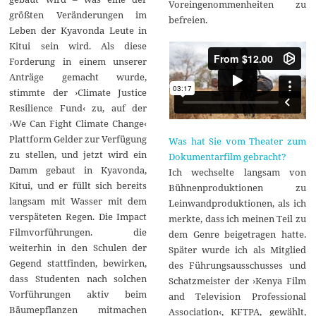
Voreingenommenheiten zu
größten Veränderungen im
befreien.
Leben der Kyavonda Leute in
Kitui sein wird. Als diese
Forderung in einem unserer
Anträge gemacht wurde,
stimmte der ›Climate Justice
Resilience Fund‹ zu, auf der
›We Can Fight Climate Change‹
Plattform Gelder zur Verfügung
Was hat Sie vom Theater zum
zu stellen, und jetzt wird ein
Dokumentarfilm gebracht?
Damm gebaut in Kyavonda,
Ich wechselte langsam von
Kitui, und er füllt sich bereits
Bühnenproduktionen zu
langsam mit Wasser mit dem
Leinwandproduktionen, als ich
verspäteten Regen. Die Impact
merkte, dass ich meinen Teil zu
Filmvorführungen. die
dem Genre beigetragen hatte.
weiterhin in den Schulen der
Später wurde ich als Mitglied
Gegend stattfinden, bewirken,
des Führungsausschusses und
dass Studenten nach solchen
Schatzmeister der ›Kenya Film
Vorführungen aktiv beim
and Television Professional
Bäumepflanzen mitmachen
Association‹, KFTPA, gewählt,