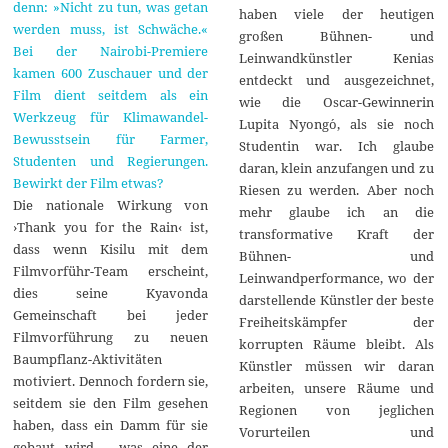
denn: »Nicht zu tun, was getan
haben viele der heutigen
werden muss, ist Schwäche.«
großen Bühnen- und
Bei der Nairobi-Premiere
Leinwandkünstler Kenias
kamen 600 Zuschauer und der
entdeckt und ausgezeichnet,
Film dient seitdem als ein
wie die Oscar-Gewinnerin
Werkzeug für Klimawandel-
Lupita Nyong´o, als sie noch
Bewusstsein für Farmer,
Studentin war. Ich glaube
Studenten und Regierungen.
daran, klein anzufangen und zu
Bewirkt der Film etwas?
Riesen zu werden. Aber noch
Die nationale Wirkung von
mehr glaube ich an die
›Thank you for the Rain‹ ist,
transformative Kraft der
dass wenn Kisilu mit dem
Bühnen- und
Filmvorführ-Team erscheint,
Leinwandperformance, wo der
dies seine Kyavonda
darstellende Künstler der beste
Gemeinschaft bei jeder
Freiheitskämpfer der
Filmvorführung zu neuen
korrupten Räume bleibt. Als
Baumpflanz-Aktivitäten
Künstler müssen wir daran
motiviert. Dennoch fordern sie,
arbeiten, unsere Räume und
seitdem sie den Film gesehen
Regionen von jeglichen
haben, dass ein Damm für sie
Vorurteilen und
gebaut wird – was eine der