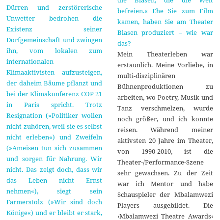
Dürren und zerstörerische
befreien.« Ehe Sie zum Film
Unwetter bedrohen die
kamen, haben Sie am Theater
Existenz seiner
Blasen produziert – wie war
Dorfgemeinschaft und zwingen
das?
ihn, vom lokalen zum
Mein Theaterleben war
internationalen
erstaunlich. Meine Vorliebe, in
Klimaaktivisten aufzusteigen,
multi-disziplinären
der daheim Bäume pflanzt und
Bühnenproduktionen zu
bei der Klimakonferenz COP 21
arbeiten, wo Poetry, Musik und
in Paris spricht. Trotz
Tanz verschmelzen, wurde
Resignation (»Politiker wollen
noch größer, und ich konnte
nicht zuhören, weil sie es selbst
reisen. Während meiner
nicht erleben«) und Zweifeln
aktivsten 20 Jahre im Theater,
(»Ameisen tun sich zusammen
von 1990-2010, ist die
und sorgen für Nahrung. Wir
Theater-/Performance-Szene
nicht. Das zeigt doch, dass wir
sehr gewachsen. Zu der Zeit
das Leben nicht Ernst
war ich Mentor und habe
nehmen«), siegt sein
Schauspieler der Mbalamwezi
Farmerstolz (»Wir sind doch
Players ausgebildet. Die
Könige«) und er bleibt er stark,
›Mbalamwezi Theatre Awards‹