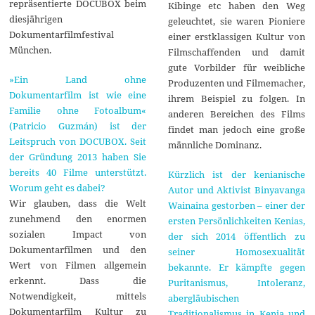
repräsentierte DOCUBOX beim
Kibinge etc haben den Weg
diesjährigen
geleuchtet, sie waren Pioniere
Dokumentarfilmfestival
einer erstklassigen Kultur von
München.
Filmschaffenden und damit
gute Vorbilder für weibliche
»Ein Land ohne
Produzenten und Filmemacher,
Dokumentarfilm ist wie eine
ihrem Beispiel zu folgen. In
Familie ohne Fotoalbum«
anderen Bereichen des Films
(Patricio Guzmán) ist der
findet man jedoch eine große
Leitspruch von DOCUBOX. Seit
männliche Dominanz.
der Gründung 2013 haben Sie
bereits 40 Filme unterstützt.
Kürzlich ist der kenianische
Worum geht es dabei?
Autor und Aktivist Binyavanga
Wir glauben, dass die Welt
Wainaina gestorben – einer der
zunehmend den enormen
ersten Persönlichkeiten Kenias,
sozialen Impact von
der sich 2014 öffentlich zu
Dokumentarfilmen und den
seiner Homosexualität
Wert von Filmen allgemein
bekannte. Er kämpfte gegen
erkennt. Dass die
Puritanismus, Intoleranz,
Notwendigkeit, mittels
abergläubischen
Dokumentarfilm Kultur zu
Traditionalismus in Kenia und