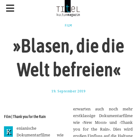
FILM
»Blasen, die die
Welt befreien«
19. September 2019
2
3
.
S
erwarten auch noch mehr
e
p
erstklassige Dokumentarfilme
Film | Thank you for the Rain
t
wie ›New Moon‹ und ›Thank
e
enianische
m
you for the Rain‹. Dies wird
K
b
Dokumentarfilme wie
großen Einfluss auf die Haltung
e