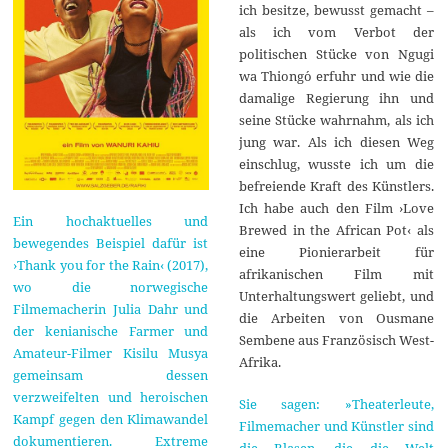
ich besitze, bewusst gemacht –
als ich vom Verbot der
politischen Stücke von Ngugi
wa Thiong´o erfuhr und wie die
damalige Regierung ihn und
seine Stücke wahrnahm, als ich
jung war. Als ich diesen Weg
einschlug, wusste ich um die
befreiende Kraft des Künstlers.
Ich habe auch den Film ›Love
Ein hochaktuelles und
Brewed in the African Pot‹ als
bewegendes Beispiel dafür ist
eine Pionierarbeit für
›Thank you for the Rain‹ (2017),
afrikanischen Film mit
wo die norwegische
Unterhaltungswert geliebt, und
Filmemacherin Julia Dahr und
die Arbeiten von Ousmane
der kenianische Farmer und
Sembene aus Französisch West-
Amateur-Filmer Kisilu Musya
Afrika.
gemeinsam dessen
verzweifelten und heroischen
Sie sagen: »Theaterleute,
Kampf gegen den Klimawandel
Filmemacher und Künstler sind
dokumentieren. Extreme
die Blasen, die die Welt