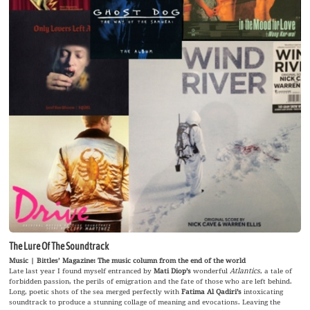
The Lure Of The Soundtrack
Music | Bittles’ Magazine: The music column from the end of the world
Late last year I found myself entranced by
Mati Diop’s
wonderful
Atlantics
, a tale of
forbidden passion, the perils of emigration and the fate of those who are left behind.
Long, poetic shots of the sea merged perfectly with
Fatima Al Qadiri’s
intoxicating
soundtrack to produce a stunning collage of meaning and evocations. Leaving the