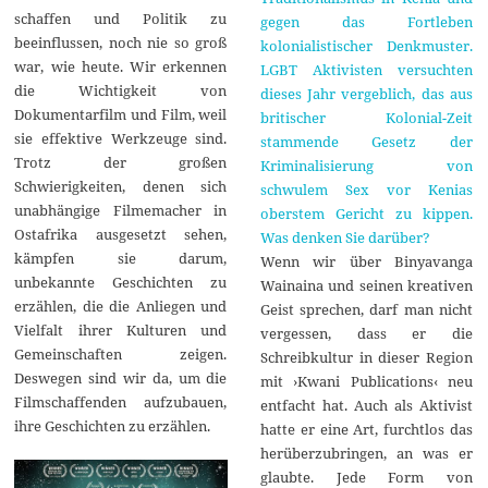
schaffen und Politik zu
gegen das Fortleben
beeinflussen, noch nie so groß
kolonialistischer Denkmuster.
war, wie heute. Wir erkennen
LGBT Aktivisten versuchten
die Wichtigkeit von
dieses Jahr vergeblich, das aus
Dokumentarfilm und Film, weil
britischer Kolonial-Zeit
sie effektive Werkzeuge sind.
stammende Gesetz der
Trotz der großen
Kriminalisierung von
Schwierigkeiten, denen sich
schwulem Sex vor Kenias
unabhängige Filmemacher in
oberstem Gericht zu kippen.
Ostafrika ausgesetzt sehen,
Was denken Sie darüber?
kämpfen sie darum,
Wenn wir über Binyavanga
unbekannte Geschichten zu
Wainaina und seinen kreativen
erzählen, die die Anliegen und
Geist sprechen, darf man nicht
Vielfalt ihrer Kulturen und
vergessen, dass er die
Gemeinschaften zeigen.
Schreibkultur in dieser Region
Deswegen sind wir da, um die
mit ›Kwani Publications‹ neu
Filmschaffenden aufzubauen,
entfacht hat. Auch als Aktivist
ihre Geschichten zu erzählen.
hatte er eine Art, furchtlos das
herüberzubringen, an was er
glaubte. Jede Form von