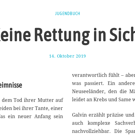
JUGENDBUCH
eine Rettung in Sic
14. Oktober 2019
1
6
.
O
verantwortlich fühlt – aber nicht in der Lage ist, Poppy vor dem zu beschützen,
k
was passiert. Ein ander
eimnisse
t
Neuseeländer, den die M
o
b
leidet an Krebs und Same wü
h dem Tod ihrer Mutter auf
e
iden bei ihrer Tante, einer
r
Galvin erzählt präzise und 
as ein neuer Anfang sein
2
0
auch komplexe Sachverh
1
nachvollziehbar. Die Spa
9