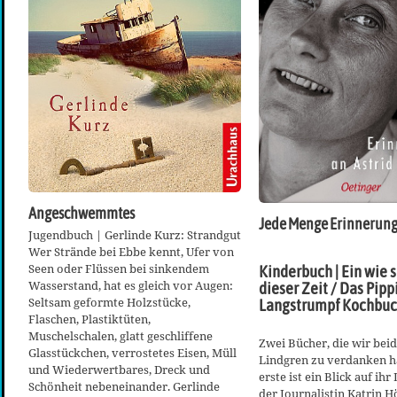
Angeschwemmtes
Jede Menge Erinnerun
Jugendbuch | Gerlinde Kurz: Strandgut
Wer Strände bei Ebbe kennt, Ufer von
Seen oder Flüssen bei sinkendem
Kinderbuch | Ein wie si
Wasserstand, hat es gleich vor Augen:
dieser Zeit / Das Pipp
Seltsam geformte Holzstücke,
Langstrumpf Kochbu
Flaschen, Plastiktüten,
Muschelschalen, glatt geschliffene
Zwei Bücher, die wir beid
Glasstückchen, verrostetes Eisen, Müll
Lindgren zu verdanken h
und Wiederwertbares, Dreck und
erste ist ein Blick auf ih
Schönheit nebeneinander. Gerlinde
der Journalistin Katrin H