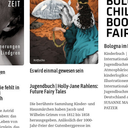
Bologna im 
Kinderbuch |
International
Jugendbuchm
Atmosphärisch
Es wird einmal gewesen sein
gen
kinderlogiks
Illustrationen
Jugendbuch | Holly-Jane Rahlens:
International
e fehlt in
Future Fairy Tales
Jugendbuchme
i
Deutschland a
ch
SUSANNE MA
Die berühmte Sammlung Kinder- und
PATZER
Hausmärchen haben Jacob und
e Astrid
Wilhelm Grimm von 1812 bis 1858
aben: das
herausgegeben. Anlässlich der 1000-
r Leben von
Jahr-Feier der Gutenbergpresse im
örnlein, das