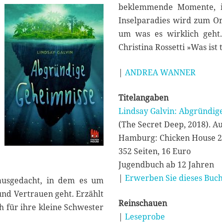
beklemmende Momente, in
Inselparadies wird zum Or
um was es wirklich geht.
Christina Rossetti »Was ist
|
ANDREA WANNER
Titelangaben
Lindsay Galvin: Abgründig
(The Secret Deep, 2018). A
Hamburg: Chicken House 
352 Seiten, 16 Euro
Jugendbuch ab 12 Jahren
|
Erwerben Sie dieses Buch
 ausgedacht, in dem es um
nd Vertrauen geht. Erzählt
Reinschauen
h für ihre kleine Schwester
|
Leseprobe