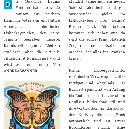
ie 18jährige Daunis
plötzlich Jamie auf, ein neuer,
u
D
g
Fontaine hat eine weiße
äußerst talentierter und gut
u
Mutter aus reichem
aussehender Spieler im
s
t
Haus, ihr Vater war ein Native
Eishockeyteam von Daunis‘
2
American, talentierter
Bruder Levi. Die beiden
0
2
Eishockeyspieler, der seine
kommen sich näher und da
3
Träume begraben musste.
wird die junge Frau plötzlich
Daunis will eigentlich Medizin
Zeugin eines entsetzlichen
studieren, aber die aktuelle
Mordes, der alles ins Wanken
Situation ist kompliziert – und
bringt.
wird es immer mehr. Von
Krimi, Liebesgeschichte,
ANDREA WANNER
raffiniertes Verwirrspiel voller
Intrigen und Abgründe: Das
Buch ist spannend von Anfang
bis Ende. Aber es ist vor allem
Boulleys bildreicher Stil und
ihre Vertrautheit mit der Kultur
der Natives, die das Buch
authentisch und zu etwas
Besonderem macht. Eine