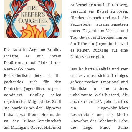
Außenseiterin sucht ihren Weg,
versucht ein Rätsel zu lösen,
für das sie nach und nach die
Puzzleteile zusammensetzen
muss. Es geht um Verlust und
Tod, Gewalt und Drogen: harter
Stoff für ein Jugendbuch, weil
Die Autorin Angeline Boulley
es keinen Rückzug auf eine
schaffte es mit ihrem
Fantasyebene gibt:
Debütroman auf Platz 1 der
Das ist harte Realität und wer
New-York-Times-
es liest, muss sich auf einiges
Bestsellerliste, jetzt ist ihr
gefasst machen. Emotional und
packendes Buch für den
Einblicke in eine andere,
Deutschen Jugendliteraturpreis
unbekannte Welt bietend, die
nominiert. Boulley, selbst
auch zu den USA gehört, ist es
registriertes Mitglied des Sault
ein ungewöhnliches
Ste. Marie Tribes der Chippewa
Leseerlebnis und das Motto
Indians, wählt eine Heldin, die
»Bewahre das Geheimnis. Lebe
zu der Ojibwe-Gemeinschaft
die Lüge. Finde deine
auf Michigans Oberer Halbinsel