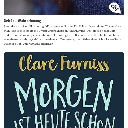
Getrübte Wahrnehmung
Jugendbuch | Sina Flammang: Mädchen aus Papier Ein Schock kann dazu führen, dass
man weder sich noch die Umgebung realistisch wahrnimmt. Das eigene Verhalten
ändert sich dementsprechend. Sina Flammang erzählt eine solche Geschichte nicht nur
von einem, sondern gleich von mehreren Teenagern, die infolge eines Schocks seelisch
verletzt sind. Von MAGALI HEIẞLER