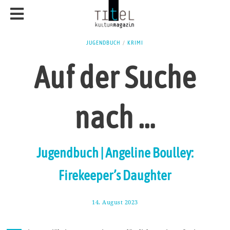
JUGENDBUCH
/
KRIMI
Auf der Suche
nach …
Jugendbuch | Angeline Boulley:
Firekeeper’s Daughter
14. August 2023
2
0
.
A