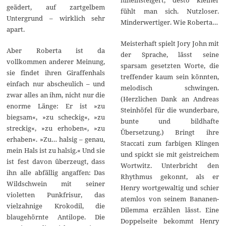
geädert, auf zartgelbem
fühlt man sich. Nutzloser.
Untergrund – wirklich sehr
Minderwertiger. Wie Roberta…
apart.
Meisterhaft spielt Jory John mit
Aber Roberta ist da
der Sprache, lässt seine
vollkommen anderer Meinung,
sparsam gesetzten Worte, die
sie findet ihren Giraffenhals
treffender kaum sein könnten,
einfach nur abscheulich – und
melodisch schwingen.
zwar alles an ihm, nicht nur die
(Herzlichen Dank an Andreas
enorme Länge: Er ist »zu
Steinhöfel für die wunderbare,
biegsam«, »zu scheckig«, »zu
bunte und bildhafte
streckig«, »zu erhoben«, »zu
Übersetzung.) Bringt ihre
erhaben«. »Zu… halsig – genau,
Staccati zum farbigen Klingen
mein Hals ist zu halsig.« Und sie
und spickt sie mit geistreichem
ist fest davon überzeugt, dass
Wortwitz. Unterbricht den
ihn alle abfällig angaffen: Das
Rhythmus gekonnt, als er
Wildschwein mit seiner
Henry wortgewaltig und schier
violetten Punkfrisur, das
atemlos von seinem Bananen-
vielzahnige Krokodil, die
Dilemma erzählen lässt. Eine
blaugehörnte Antilope. Die
Doppelseite bekommt Henry