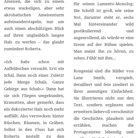
Ameisen, die sich zu einem
für seinen Lamento-Monolog:
etwas wackeligen, aber sehr
Die Schrift ist groß, wie seine
akrobatischen Ameisenturm
Not, darunter steht er, sechs
aufeinanderstapeln, nur um
Mal hintereinander wild
auch einen abschätzigen Blick
gestikulierend und
auf ihren unglaublich langen
augenrollend, als würde er eine
Hals zu werfen – das glaubt
Szene auf der Bühne spielen.
zumindest Roberta.
Man meint ihn zu hören, zu
sehen. Fühlt mit ihm…
»Ich habs schon mit
Aufhübschen versucht. Erst ein
Kongenial sind die Bilder von
Schal. Dann noch einer. Zuletzt
Lane Smith, verspielt,
jede Menge Schals. Ganze
detailliert und fein ziseliert in
Gebirge aus Schals.« Dann hat
ihrer anmutigen Einfachheit.
sie sich Fliegen umgebunden,
Sie illustrieren nicht nur den
Krawatten, aber gemerkt, dass
Text, sondern ergänzen und
ein dekorierter Hals noch mehr
erweitern liebevoll verschmitzt
auffällt. Also verstecken: hinter
die Geschichte, plaudern und
Büschen, Bäumen, in Gräben.
erzählen, machen die
Selbst in den Fluss hat sich
Protagonisten lebendig und
Roberta gestellt zu den