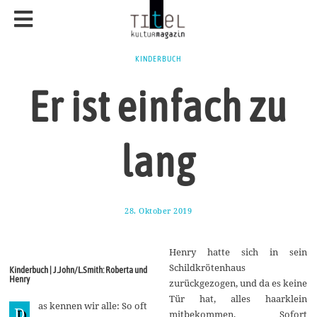
KINDERBUCH
Er ist einfach zu
lang
28. Oktober 2019
3
1
.
O
Henry hatte sich in sein
k
t
Schildkrötenhaus
Kinderbuch | J.John/L.Smith: Roberta und
o
Henry
zurückgezogen, und da es keine
b
e
Tür hat, alles haarklein
as kennen wir alle: So oft
r
D
mitbekommen. Sofort
2