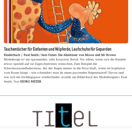
Taschentücher für Elefanten und Nilpferde, Laufschuhe für Geparden
Kinderbuch | Paul Smith / Sam Usher: Die Abenteuer von Moose und Mr Brown
Modedesign ist ein spannender, sehr kreativer Beruf. Vor allem, wenn sich die Kunden
etwas speziell auf sie Zugeschnittenes wünschen. Zum Beispiel die
Schweinsnasenfledermaus, der der Regen immer in die Nase läuft, wenn sie kopfunter
vom Baum hängt – wie schneidert man da einen passenden Regenmantel? Davon und
wie sich ein Zwillingspaar wiederfindet, erzählt ein Bilderbuch des Modedesigners Paul
Smith. Von
GEORG PATZER