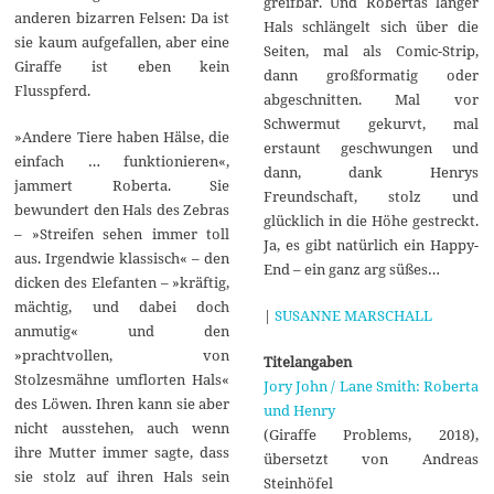
greifbar. Und Robertas langer
anderen bizarren Felsen: Da ist
Hals schlängelt sich über die
sie kaum aufgefallen, aber eine
Seiten, mal als Comic-Strip,
Giraffe ist eben kein
dann großformatig oder
Flusspferd.
abgeschnitten. Mal vor
Schwermut gekurvt, mal
»Andere Tiere haben Hälse, die
erstaunt geschwungen und
einfach … funktionieren«,
dann, dank Henrys
jammert Roberta. Sie
Freundschaft, stolz und
bewundert den Hals des Zebras
glücklich in die Höhe gestreckt.
– »Streifen sehen immer toll
Ja, es gibt natürlich ein Happy-
aus. Irgendwie klassisch« – den
End – ein ganz arg süßes…
dicken des Elefanten – »kräftig,
mächtig, und dabei doch
|
SUSANNE MARSCHALL
anmutig« und den
»prachtvollen, von
Titelangaben
Stolzesmähne umflorten Hals«
Jory John / Lane Smith: Roberta
des Löwen. Ihren kann sie aber
und Henry
nicht ausstehen, auch wenn
(Giraffe Problems, 2018),
ihre Mutter immer sagte, dass
übersetzt von Andreas
sie stolz auf ihren Hals sein
Steinhöfel