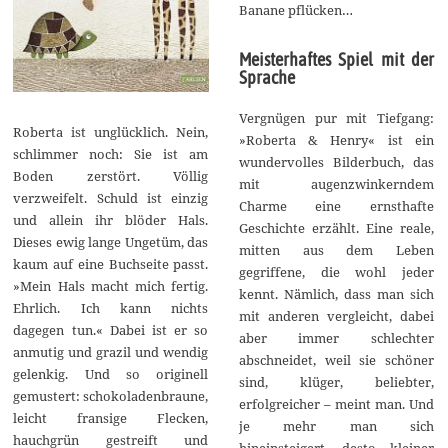
Banane pflücken…
Meisterhaftes Spiel mit der
Sprache
Vergnügen pur mit Tiefgang:
Roberta ist unglücklich. Nein,
»Roberta & Henry« ist ein
schlimmer noch: Sie ist am
wundervolles Bilderbuch, das
Boden zerstört. Völlig
mit augenzwinkerndem
verzweifelt. Schuld ist einzig
Charme eine ernsthafte
und allein ihr blöder Hals.
Geschichte erzählt. Eine reale,
Dieses ewig lange Ungetüm, das
mitten aus dem Leben
kaum auf eine Buchseite passt.
gegriffene, die wohl jeder
»Mein Hals macht mich fertig.
kennt. Nämlich, dass man sich
Ehrlich. Ich kann nichts
mit anderen vergleicht, dabei
dagegen tun.« Dabei ist er so
aber immer schlechter
anmutig und grazil und wendig
abschneidet, weil sie schöner
gelenkig. Und so originell
sind, klüger, beliebter,
gemustert: schokoladenbraune,
erfolgreicher – meint man. Und
leicht fransige Flecken,
je mehr man sich
hauchgrün gestreift und
hineinsteigert, desto kleiner