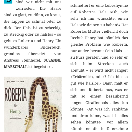
sind wir nicht mit uns
0
schmettert er eine Lobeshymne
zufrieden: Die Haare
1
auf Robertas Hals: »Oh, wie
9
sind zu glatt, zu dünn, zu kraus,
sehr ich mir wünschte, einen
die Lippen zu schmal oder zu
Hals wie deinen zu haben!« Hat
dick. Der Hals ist zu scheckig,
Robertas Mutter vielleicht doch
zu streckig oder zu halslos – so
Recht? Henry hat nämlich das
geht es Roberta und Henry. Ein
gleiche Problem wie Roberta,
wunderbares Bilderbuch,
nur andersherum: Sein Hals ist
grandios übersetzt von
zu kurz geraten, und so sehr er
Andreas Steinhöfel.
SUSANNE
sich beim Strecken auch
MARSCHALL
ist begeistert.
abmüht – er wird nicht länger:
»Erbärmlich, oder? Ich bin so
gut wie halslos.« Dann malt er
sich und Roberta aus, was er
mit so einem bezaubernd
langen Giraffenhals alles tun
könnte. »An was ich rankäme
und dran käme, was ich alles
sehen könnte!« Vor allem
könnte er die heiß ersehnte