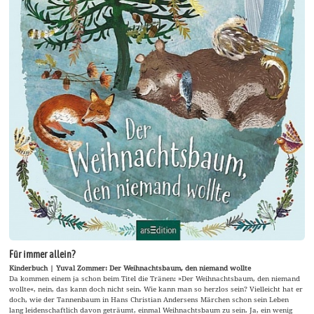
Für immer allein?
Kinderbuch | Yuval Zommer: Der Weihnachtsbaum, den niemand wollte
Da kommen einem ja schon beim Titel die Tränen: »Der Weihnachtsbaum, den niemand
wollte«, nein, das kann doch nicht sein. Wie kann man so herzlos sein? Vielleicht hat er
doch, wie der Tannenbaum in Hans Christian Andersens Märchen schon sein Leben
lang leidenschaftlich davon geträumt, einmal Weihnachtsbaum zu sein. Ja, ein wenig