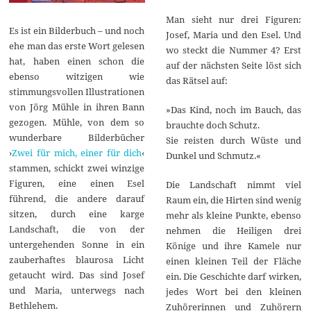
Man sieht nur drei Figuren:
Es ist ein Bilderbuch – und noch
Josef, Maria und den Esel. Und
ehe man das erste Wort gelesen
wo steckt die Nummer 4? Erst
hat, haben einen schon die
auf der nächsten Seite löst sich
ebenso witzigen wie
das Rätsel auf:
stimmungsvollen Illustrationen
von Jörg Mühle in ihren Bann
»Das Kind, noch im Bauch, das
gezogen. Mühle, von dem so
brauchte doch Schutz.
wunderbare Bilderbücher
Sie reisten durch Wüste und
›
Zwei für mich, einer für dich
‹
Dunkel und Schmutz.«
stammen, schickt zwei winzige
Figuren, eine einen Esel
Die Landschaft nimmt viel
führend, die andere darauf
Raum ein, die Hirten sind wenig
sitzen, durch eine karge
mehr als kleine Punkte, ebenso
Landschaft, die von der
nehmen die Heiligen drei
untergehenden Sonne in ein
Könige und ihre Kamele nur
zauberhaftes blaurosa Licht
einen kleinen Teil der Fläche
getaucht wird. Das sind Josef
ein. Die Geschichte darf wirken,
und Maria, unterwegs nach
jedes Wort bei den kleinen
Bethlehem.
Zuhörerinnen und Zuhörern