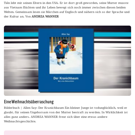
Tién lebt mit seinen Eltern in den USA. Er ist dort groß geworden, seine Mutter musste
aus Vietnam flüchten und ihr Leben bewegt sich noch immer zwischen diesen beiden
Welten. Gemeinsam lesen sie Märchen auf Englisch und nähern sich so der Sprache und
der Kultur an. Von
ANDREA WANNER
Eine Weihnachtsüberraschung
Bilderbuch | Allen Say: Der Kranichbaum Ein kleiner Junge ist todunglücklich, weil er
glaubt, für seinen Ungehorsam von der Mutter bestraft zu werden. In Wirklichkeit ist
alles ganz anders. ANDREA WANNER freut sich über eine etwas andere
Weihnachtsgeschichte.