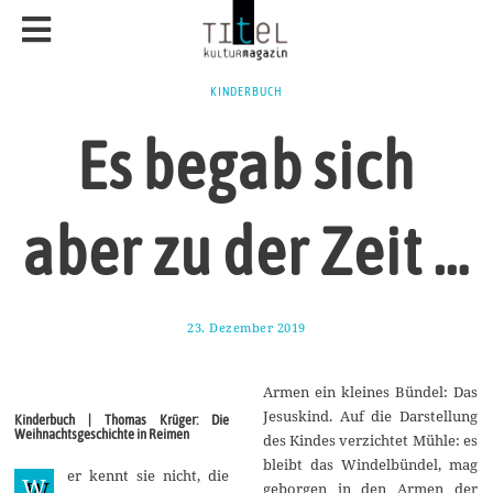
KINDERBUCH
Es begab sich
aber zu der Zeit …
23. Dezember 2019
2
9
.
D
Armen ein kleines Bündel: Das
e
z
Jesuskind. Auf die Darstellung
Kinderbuch | Thomas Krüger: Die
e
Weihnachtsgeschichte in Reimen
des Kindes verzichtet Mühle: es
m
b
bleibt das Windelbündel, mag
er kennt sie nicht, die
e
W
geborgen in den Armen der
r