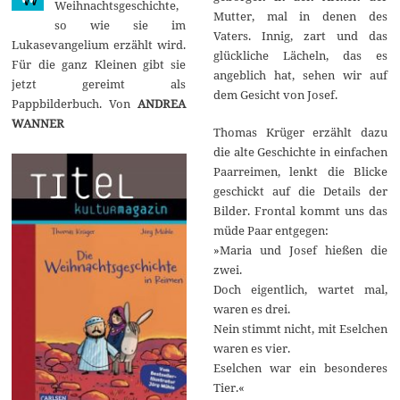
Weihnachtsgeschichte,
2
Mutter, mal in denen des
so wie sie im
0
Vaters. Innig, zart und das
1
Lukasevangelium erzählt wird.
9
glückliche Lächeln, das es
Für die ganz Kleinen gibt sie
angeblich hat, sehen wir auf
jetzt gereimt als
dem Gesicht von Josef.
Pappbilderbuch. Von
ANDREA
WANNER
Thomas Krüger erzählt dazu
die alte Geschichte in einfachen
Paarreimen, lenkt die Blicke
geschickt auf die Details der
Bilder. Frontal kommt uns das
müde Paar entgegen:
»Maria und Josef hießen die
zwei.
Doch eigentlich, wartet mal,
waren es drei.
Nein stimmt nicht, mit Eselchen
waren es vier.
Eselchen war ein besonderes
Tier.«