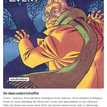
Der etwas andere Schnüffler
Comic | Andreas: Privatdetektiv Raffington Event Andreas‘ ›Privatdetektiv Raffington
Event‹ ist nicht unbedingt der Mann fürs Grobe. Sein Spezialgebiet ist das Obskure:
Fälle, bei denen man kaum einen Täter mit Namen nennen kann, falls es überhaupt