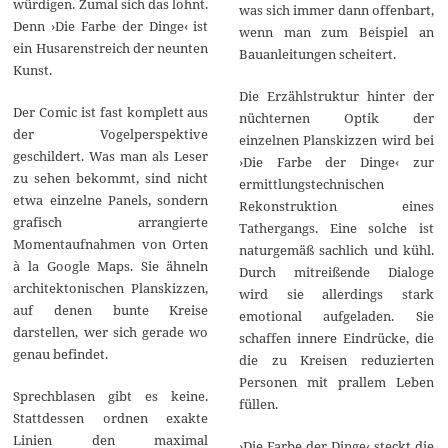
würdigen. Zumal sich das lohnt.
was sich immer dann offenbart,
Denn ›Die Farbe der Dinge‹ ist
wenn man zum Beispiel an
ein Husarenstreich der neunten
Bauanleitungen scheitert.
Kunst.
Die Erzählstruktur hinter der
Der Comic ist fast komplett aus
nüchternen Optik der
der Vogelperspektive
einzelnen Planskizzen wird bei
geschildert. Was man als Leser
›Die Farbe der Dinge‹ zur
zu sehen bekommt, sind nicht
ermittlungstechnischen
etwa einzelne Panels, sondern
Rekonstruktion eines
grafisch arrangierte
Tathergangs. Eine solche ist
Momentaufnahmen von Orten
naturgemäß sachlich und kühl.
à la Google Maps. Sie ähneln
Durch mitreißende Dialoge
architektonischen Planskizzen,
wird sie allerdings stark
auf denen bunte Kreise
emotional aufgeladen. Sie
darstellen, wer sich gerade wo
schaffen innere Eindrücke, die
genau befindet.
die zu Kreisen reduzierten
Personen mit prallem Leben
Sprechblasen gibt es keine.
füllen.
Stattdessen ordnen exakte
Linien den maximal
›Die Farbe der Dinge‹ steckt die