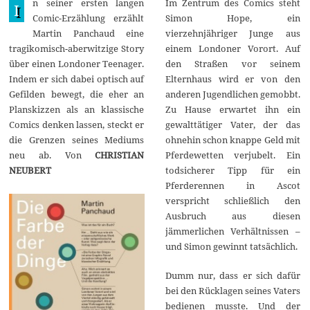
n seiner ersten langen
Im Zentrum des Comics steht
l
I
i
Comic-Erzählung erzählt
Simon Hope, ein
2
Martin Panchaud eine
vierzehnjähriger Junge aus
0
2
tragikomisch-aberwitzige Story
einem Londoner Vorort. Auf
0
über einen Londoner Teenager.
den Straßen vor seinem
Indem er sich dabei optisch auf
Elternhaus wird er von den
Gefilden bewegt, die eher an
anderen Jugendlichen gemobbt.
Planskizzen als an klassische
Zu Hause erwartet ihn ein
Comics denken lassen, steckt er
gewalttätiger Vater, der das
die Grenzen seines Mediums
ohnehin schon knappe Geld mit
neu ab. Von
CHRISTIAN
Pferdewetten verjubelt. Ein
NEUBERT
todsicherer Tipp für ein
Pferderennen in Ascot
verspricht schließlich den
Ausbruch aus diesen
jämmerlichen Verhältnissen –
und Simon gewinnt tatsächlich.
Dumm nur, dass er sich dafür
bei den Rücklagen seines Vaters
bedienen musste. Und der