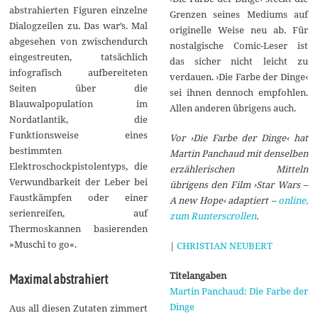
abstrahierten Figuren einzelne
Grenzen seines Mediums auf
Dialogzeilen zu. Das war’s. Mal
originelle Weise neu ab. Für
abgesehen von zwischendurch
nostalgische Comic-Leser ist
eingestreuten, tatsächlich
das sicher nicht leicht zu
infografisch aufbereiteten
verdauen. ›Die Farbe der Dinge‹
Seiten über die
sei ihnen dennoch empfohlen.
Blauwalpopulation im
Allen anderen übrigens auch.
Nordatlantik, die
Funktionsweise eines
Vor ›Die Farbe der Dinge‹ hat
bestimmten
Martin Panchaud mit denselben
Elektroschockpistolentyps, die
erzählerischen Mitteln
Verwundbarkeit der Leber bei
übrigens den Film ›Star Wars –
Faustkämpfen oder einer
A new Hope‹ adaptiert –
online,
serienreifen, auf
zum Runterscrollen
.
Thermoskannen basierenden
»Muschi to go«.
|
CHRISTIAN NEUBERT
Titelangaben
Maximal abstrahiert
Martin Panchaud: Die Farbe der
Dinge
Aus all diesen Zutaten zimmert