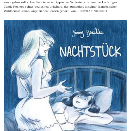
einen geben sollte. Insofern ist er ein typischer Vertreter aus dem merkwürdigen
Comic-Kosmos seines deutschen Urhebers, der zumindest in seiner französischen
Wahlheimat schon lange zu den Großen gehört. Von CHRISTIAN NEUBERT