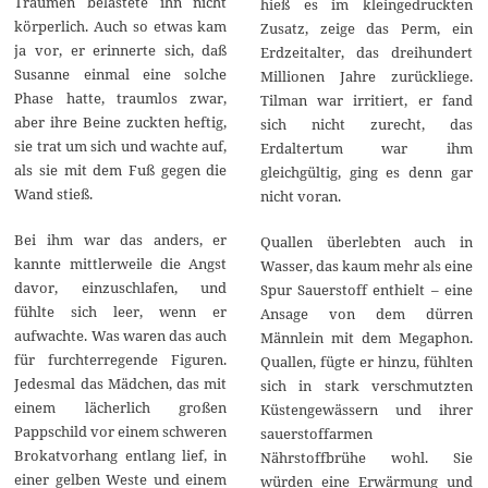
Träumen belastete ihn nicht
hieß es im kleingedruckten
körperlich. Auch so etwas kam
Zusatz, zeige das Perm, ein
ja vor, er erinnerte sich, daß
Erdzeitalter, das dreihundert
Susanne einmal eine solche
Millionen Jahre zurückliege.
Phase hatte, traumlos zwar,
Tilman war irritiert, er fand
aber ihre Beine zuckten heftig,
sich nicht zurecht, das
sie trat um sich und wachte auf,
Erdaltertum war ihm
als sie mit dem Fuß gegen die
gleichgültig, ging es denn gar
Wand stieß.
nicht voran.
Bei ihm war das anders, er
Quallen überlebten auch in
kannte mittlerweile die Angst
Wasser, das kaum mehr als eine
davor, einzuschlafen, und
Spur Sauerstoff enthielt – eine
fühlte sich leer, wenn er
Ansage von dem dürren
aufwachte. Was waren das auch
Männlein mit dem Megaphon.
für furchterregende Figuren.
Quallen, fügte er hinzu, fühlten
Jedesmal das Mädchen, das mit
sich in stark verschmutzten
einem lächerlich großen
Küstengewässern und ihrer
Pappschild vor einem schweren
sauerstoffarmen
Brokatvorhang entlang lief, in
Nährstoffbrühe wohl. Sie
einer gelben Weste und einem
würden eine Erwärmung und