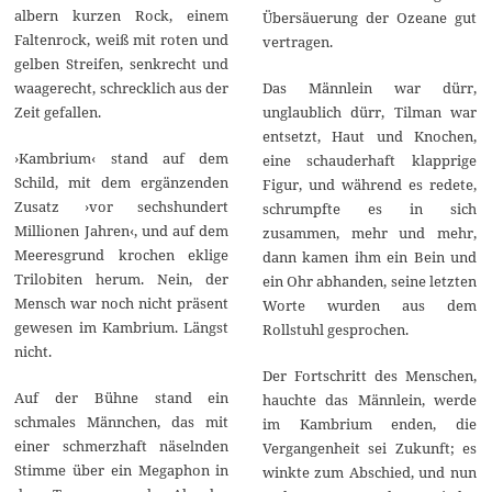
albern kurzen Rock, einem
Übersäuerung der Ozeane gut
Faltenrock, weiß mit roten und
vertragen.
gelben Streifen, senkrecht und
waagerecht, schrecklich aus der
Das Männlein war dürr,
Zeit gefallen.
unglaublich dürr, Tilman war
entsetzt, Haut und Knochen,
›Kambrium‹ stand auf dem
eine schauderhaft klapprige
Schild, mit dem ergänzenden
Figur, und während es redete,
Zusatz ›vor sechshundert
schrumpfte es in sich
Millionen Jahren‹, und auf dem
zusammen, mehr und mehr,
Meeresgrund krochen eklige
dann kamen ihm ein Bein und
Trilobiten herum. Nein, der
ein Ohr abhanden, seine letzten
Mensch war noch nicht präsent
Worte wurden aus dem
gewesen im Kambrium. Längst
Rollstuhl gesprochen.
nicht.
Der Fortschritt des Menschen,
Auf der Bühne stand ein
hauchte das Männlein, werde
schmales Männchen, das mit
im Kambrium enden, die
einer schmerzhaft näselnden
Vergangenheit sei Zukunft; es
Stimme über ein Megaphon in
winkte zum Abschied, und nun