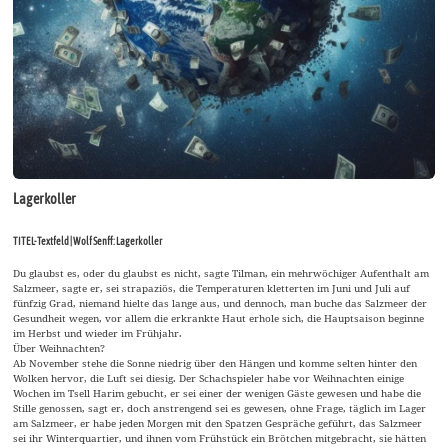
Lagerkoller
TITEL-Textfeld | Wolf Senff: Lagerkoller
Du glaubst es, oder du glaubst es nicht, sagte Tilman, ein mehrwöchiger Aufenthalt am
Salzmeer, sagte er, sei strapaziös, die Temperaturen kletterten im Juni und Juli auf
fünfzig Grad, niemand hielte das lange aus, und dennoch, man buche das Salzmeer der
Gesundheit wegen, vor allem die erkrankte Haut erhole sich, die Hauptsaison beginne
im Herbst und wieder im Frühjahr.
Über Weihnachten?
Ab November stehe die Sonne niedrig über den Hängen und komme selten hinter den
Wolken hervor, die Luft sei diesig. Der Schachspieler habe vor Weihnachten einige
Wochen im Tsell Harim gebucht, er sei einer der wenigen Gäste gewesen und habe die
Stille genossen, sagt er, doch anstrengend sei es gewesen, ohne Frage, täglich im Lager
am Salzmeer, er habe jeden Morgen mit den Spatzen Gespräche geführt, das Salzmeer
sei ihr Winterquartier, und ihnen vom Frühstück ein Brötchen mitgebracht, sie hätten