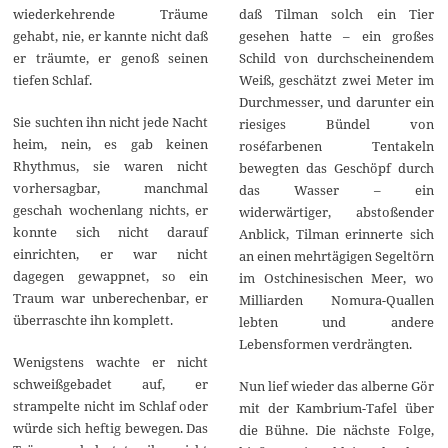
0
wiederkehrende Träume
daß Tilman solch ein Tier
gehabt, nie, er kannte nicht daß
gesehen hatte – ein großes
er träumte, er genoß seinen
Schild von durchscheinendem
tiefen Schlaf.
Weiß, geschätzt zwei Meter im
Durchmesser, und darunter ein
Sie suchten ihn nicht jede Nacht
riesiges Bündel von
heim, nein, es gab keinen
roséfarbenen Tentakeln
Rhythmus, sie waren nicht
bewegten das Geschöpf durch
vorhersagbar, manchmal
das Wasser – ein
geschah wochenlang nichts, er
widerwärtiger, abstoßender
konnte sich nicht darauf
Anblick, Tilman erinnerte sich
einrichten, er war nicht
an einen mehrtägigen Segeltörn
dagegen gewappnet, so ein
im Ostchinesischen Meer, wo
Traum war unberechenbar, er
Milliarden Nomura-Quallen
überraschte ihn komplett.
lebten und andere
Lebensformen verdrängten.
Wenigstens wachte er nicht
schweißgebadet auf, er
Nun lief wieder das alberne Gör
strampelte nicht im Schlaf oder
mit der Kambrium-Tafel über
würde sich heftig bewegen. Das
die Bühne. Die nächste Folge,