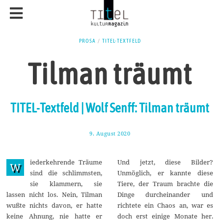
PROSA
/
TITEL-TEXTFELD
Tilman träumt
TITEL-Textfeld | Wolf Senff: Tilman träumt
9. August 2020
1
3
.
A
iederkehrende Träume
Und jetzt, diese Bilder?
u
W
g
sind die schlimmsten,
Unmöglich, er kannte diese
u
sie klammern, sie
Tiere, der Traum brachte die
s
t
lassen nicht los. Nein, Tilman
Dinge durcheinander und
2
wußte nichts davon, er hatte
richtete ein Chaos an, war es
0
2
keine Ahnung, nie hatte er
doch erst einige Monate her.