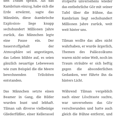
den Traum sprach. Als das
stolperte unversehens wieder
Kambrium einzog, habe sich die
das entbehrliche Gör mit seiner
Erde erwärmt, sagte das
Tafel über die Bühne, das
Männlein, diese ›kambrische
Kambrium liegt sechshundert
Explosion‹ liege knapp
Millionen Jahre zurück, weit
sechshundert Millionen Jahre
weit hinter uns.
zurück, das Männchen legte
eine Pause ein. Der
Tilman wollte das alles nicht
Sauerstoffgehalt der
wahrhaben, er wurde ärgerlich,
Atmosphäre sei angestiegen,
Themen des Paläozoikums
das Leben blühte auf, es seien
waren nicht seine Welt, noch im
gänzlich neuartige Lebewesen
Traum sträubte er sich heftig
wie zum Beispiel die die Meere
gegen die absonderlichen
bewohnenden Trilobiten
Gedanken, wer führte ihn da
entstanden.
hinters Licht.
Das Männchen setzte einen
Während Tilman vergeblich
Beamer in Gang, die Bilder
nach einer Löschtaste suchte,
wurden bunt und lebhaft.
war unversehens das Gör
Tilman sah diverse vielbeinige
verschwunden und hatte auch
Gliederfüßler, einer Kellerassel
gleich die Bühne entfernt, und