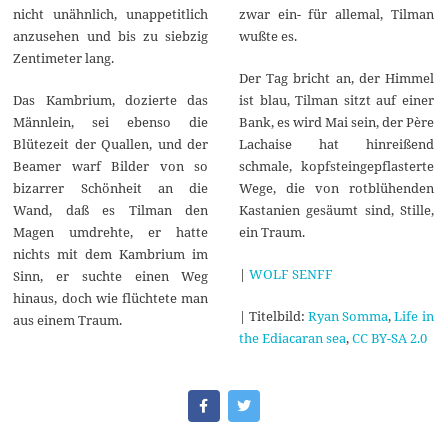
nicht unähnlich, unappetitlich
zwar ein- für allemal, Tilman
anzusehen und bis zu siebzig
wußte es.
Zentimeter lang.
Der Tag bricht an, der Himmel
Das Kambrium, dozierte das
ist blau, Tilman sitzt auf einer
Männlein, sei ebenso die
Bank, es wird Mai sein, der Père
Blütezeit der Quallen, und der
Lachaise hat hinreißend
Beamer warf Bilder von so
schmale, kopfsteingepflasterte
bizarrer Schönheit an die
Wege, die von rotblühenden
Wand, daß es Tilman den
Kastanien gesäumt sind, Stille,
Magen umdrehte, er hatte
ein Traum.
nichts mit dem Kambrium im
|
WOLF SENFF
Sinn, er suchte einen Weg
hinaus, doch wie flüchtete man
| Titelbild:
Ryan Somma
,
Life in
aus einem Traum.
the Ediacaran sea
,
CC BY-SA 2.0