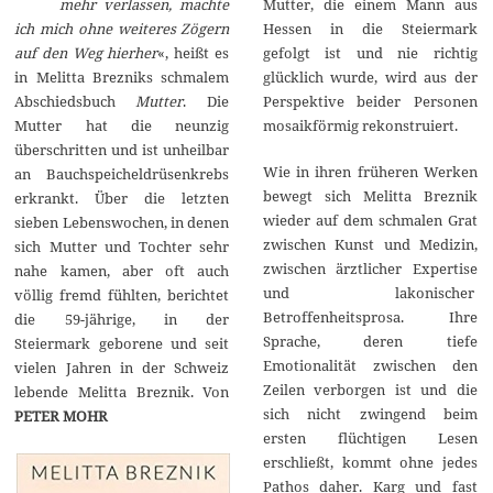
mehr verlassen, machte
Mutter, die einem Mann aus
e
r
ich mich ohne weiteres Zögern
Hessen in die Steiermark
2
auf den Weg hierher
«, heißt es
gefolgt ist und nie richtig
0
2
in Melitta Brezniks schmalem
glücklich wurde, wird aus der
0
Abschiedsbuch
Mutter
. Die
Perspektive beider Personen
Mutter hat die neunzig
mosaikförmig rekonstruiert.
überschritten und ist unheilbar
Wie in ihren früheren Werken
an Bauchspeicheldrüsenkrebs
bewegt sich Melitta Breznik
erkrankt. Über die letzten
wieder auf dem schmalen Grat
sieben Lebenswochen, in denen
zwischen Kunst und Medizin,
sich Mutter und Tochter sehr
zwischen ärztlicher Expertise
nahe kamen, aber oft auch
und lakonischer
völlig fremd fühlten, berichtet
Betroffenheitsprosa. Ihre
die 59-jährige, in der
Sprache, deren tiefe
Steiermark geborene und seit
Emotionalität zwischen den
vielen Jahren in der Schweiz
Zeilen verborgen ist und die
lebende Melitta Breznik. Von
sich nicht zwingend beim
PETER MOHR
ersten flüchtigen Lesen
erschließt, kommt ohne jedes
Pathos daher. Karg und fast