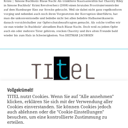
Krimi | Simone Buchholz: Blaue Nacht Als trinkfeste Staatsanwältin hat Chastity Riley
in Simone Buchholz‘ Krimi Revolverherz (2008) einen brutalen Prostituiertenmörder
auf dem Hamburger Kiez zur Strecke gebracht. Weil sie dabei nicht ganz regelkonform
vorging und nebenbei auch noch ihren Vorgesetzten der Korruption überführte, hat
man die unkonventionelle und beileibe nicht bei allen beliebte Halbamerikanerin
danach vorsichtshalber zur Opferschutzbeauftragten gemacht. Als solche treffen wir
sie nun wieder In Buchholz‘ aktuellem Buch Blaue Nacht. Doch weil zu jedem Opfer
auch ein oder mehrere Täter gehören, stecken Chastity und ihre alten Freunde bald
wieder bis zum Hals in Schwierigkeiten. Von DIETMAR JACOBSEN
Vollgekrümelt!
TITEL nutzt Cookies. Wenn Sie auf "Alle annehmen"
klicken, erklären Sie sich mit der Verwendung aller
Cookies einverstanden. Sie können Cookies jedoch
auch ablehnen oder die "Cookie-Einstellungen"
besuchen, um eine kontrollierte Zustimmung zu
erteilen.