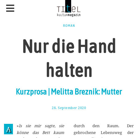
ROMAN
Nur die Hand
halten
Kurzprosa | Melitta Breznik: Mutter
28. September 2020
4
.
O
k
»
ls sie mir sagte, sie
durch den Raum. Der
t
A
o
könne das Bett kaum
gebrochene Lebensweg der
b