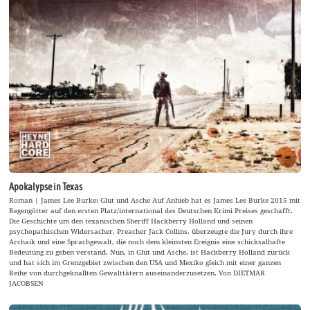
Apokalypse in Texas
Roman | James Lee Burke: Glut und Asche Auf Anhieb hat es James Lee Burke 2015 mit
Regengötter auf den ersten Platz/international des Deutschen Krimi Preises geschafft.
Die Geschichte um den texanischen Sheriff Hackberry Holland und seinen
psychopathischen Widersacher, Preacher Jack Collins, überzeugte die Jury durch ihre
Archaik und eine Sprachgewalt, die noch dem kleinsten Ereignis eine schicksalhafte
Bedeutung zu geben verstand. Nun, in Glut und Asche, ist Hackberry Holland zurück
und hat sich im Grenzgebiet zwischen den USA und Mexiko gleich mit einer ganzen
Reihe von durchgeknallten Gewalttätern auseinanderzusetzen. Von DIETMAR
JACOBSEN