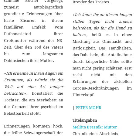
schmale Bücher vorgelegt,
Brevier des Trostes.
zumeist autobiografisch
grundierte Erinnerungen über
»
Ich kann ihr an diesen langen
harte Zäsuren in ihrem
stillen Tagen nicht anders
familiären Umfeld: vom
beistehen, als ihr die Hand zu
Euthanasietod ihrer
halten
«, heißt es in einer
Großmutter während der NS-
Mischung aus Ohnmacht und
Zeit, über den Tod des Vaters
Ratlosigkeit. Das Handhalten,
bis zum langsamen
das Dabeisein, die Anteilnahme
Dahinsiechen ihrer Mutter.
durch körperliche Nähe sollte
man nicht gering schätzen, erst
»
Ich erkenne in ihren Augen ein
recht nicht mit den
Erstaunen, als würde sie die
Erfahrungen der aktuellen
Welt auf eine Art inniger
Corona-Beschränkungen im
betrachten
«, konstatiert die
Hinterkopf.
Tochter, die am Sterbebett an
die Grenzen ihrer psychischen
|
PETER MOHR
Belastbarkeit stößt.
Titelangaben
Erinnerungen kommen hoch,
Melitta Breznik: Mutter
die frühe Schwangerschaft der
Chronik eines Abschieds